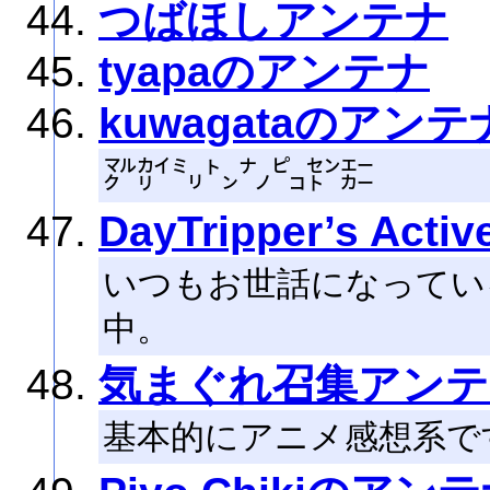
つばほしアンテナ
tyapaのアンテナ
kuwagataのアンテ
㍆㌋㍉㌧㌨㌰㌣㌈
DayTripper’s Activ
いつもお世話になってい
中。
気まぐれ召集アンテ
基本的にアニメ感想系で