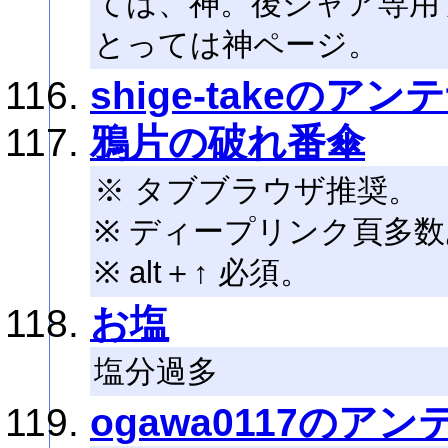
ては、神。後シャア専用
とっては神ページ。
shige-takeのアン
鴉片の破れ番傘
※ タブブラウザ推奨。
※ ディープリンク頁多
※ alt＋↑ 必須。
お塩
塩分過多
ogawa0117のアン