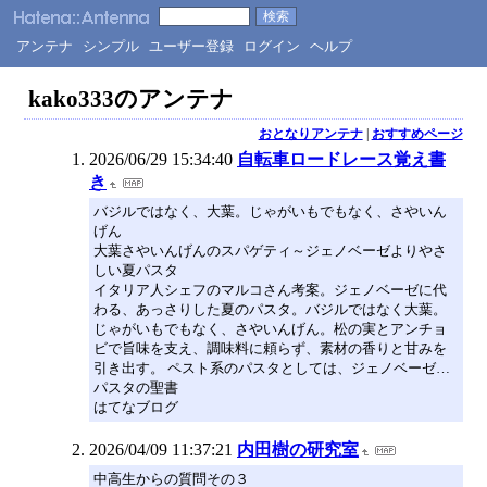
アンテナ
シンプル
ユーザー登録
ログイン
ヘルプ
kako333のアンテナ
おとなりアンテナ
|
おすすめページ
2026/06/29 15:34:40
自転車ロードレース覚え書
き
バジルではなく、大葉。じゃがいもでもなく、さやいん
げん
大葉さやいんげんのスパゲティ～ジェノベーゼよりやさ
しい夏パスタ
イタリア人シェフのマルコさん考案。ジェノベーゼに代
わる、あっさりした夏のパスタ。バジルではなく大葉。
じゃがいもでもなく、さやいんげん。松の実とアンチョ
ビで旨味を支え、調味料に頼らず、素材の香りと甘みを
引き出す。 ペスト系のパスタとしては、ジェノベーゼ…
パスタの聖書
はてなブログ
2026/04/09 11:37:21
内田樹の研究室
中高生からの質問その３