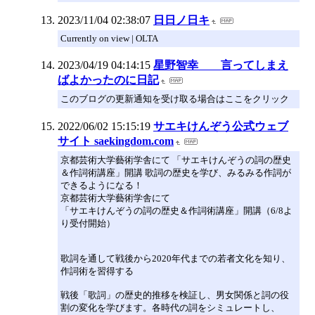
2023/11/04 02:38:07
日日ノ日キ
Currently on view | OLTA
2023/04/19 04:14:15
星野智幸 言ってしまえ
ばよかったのに日記
このブログの更新通知を受け取る場合はここをクリック
2022/06/02 15:15:19
サエキけんぞう公式ウェブ
サイト saekingdom.com
京都芸術大学藝術学舎にて 「サエキけんぞうの詞の歴史
＆作詞術講座」開講 歌詞の歴史を学び、みるみる作詞が
できるようになる！
京都芸術大学藝術学舎にて
「サエキけんぞうの詞の歴史＆作詞術講座」開講（6/8よ
り受付開始）
歌詞を通して戦後から2020年代までの若者文化を知り、
作詞術を習得する
戦後「歌詞」の歴史的推移を検証し、男女関係と詞の役
割の変化を学びます。各時代の詞をシミュレートし、