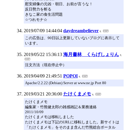
慰安婦像の元凶・朝日、お前が言うな！
反日勢力を斬る
きなこ家の食生活問題
☆つれモナ☆
2019/07/09 14:44:04
daydreambeliever
この広告は、90日以上更新していないブログに表示して
います。
2019/05/22 15:36:13
海月書林 くらげしょりん
注文方法（現在停止中）
2019/04/09 21:49:51
POPOI
Apache/2.2.22 (Debian) Server at www.ne.jp Port 80
2019/03/21 20:36:00
たけくまメモ
たけくまメモ
編集家・竹熊健太郎の雑感雑記＆業務連絡
2011/10/09
たけくまメモは移転しました
たけくまメモは下記のURLに移転しました。新サイトは
「たけくまメモ」をそのまま含んだ竹熊総合ポータル