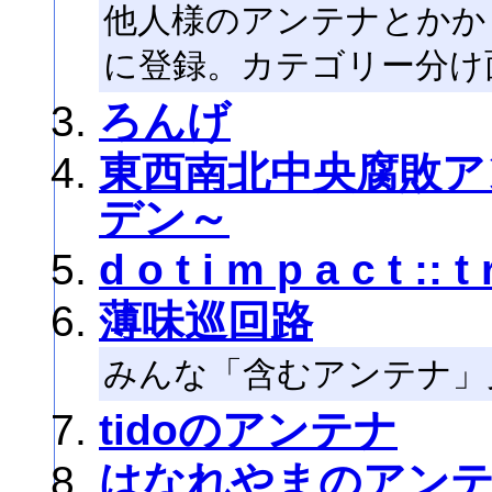
他人様のアンテナとかか
に登録。カテゴリー分け
ろんげ
東西南北中央腐敗ア
デン～
d o t i m p a c t :: t 
薄味巡回路
みんな「含むアンテナ」
tidoのアンテナ
はなれやまのアン