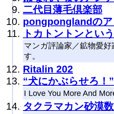
二代目薄毛倶楽部
pongpongland
トカトントンとい
マンガ評論家／鉱物愛好
す。
Ritalin 202
“犬にかぶらせろ！
I Love You More And Mor
タクラマカン砂漠数