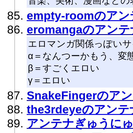
音楽、美術、漫画などの
empty-roomのア
eromangaのアン
エロマンガ関係っぽいサ
α＝なんつーかもう、変
β＝すごくエロい
γ＝エロい
SnakeFingerのア
the3rdeyeのアン
アンテナぎゅうに