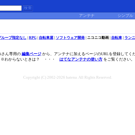
アンテナ
シンプル
グループ指定なし
|
RPG
|
自転車屋
|
ソフトウェア開発
|
ニコニコ動画
|
自転車
|
ラン
noiさん専用の
編集ページ
から、アンテナに加えるページのURLを登録してく
※わからないときは？ ・・・
はてなアンテナの使い方
をご覧ください。
Copyright (C) 2002-2026 hatena. All Rights Reserved.