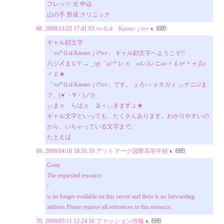
フレッツ 光 申込
山の手 形成 クリニック
2008/11/22 17:41:03
○oＧаl Каoмoｊio○
ギャル顔文字
「○o*Ｇаl Каoмoｊi*o○」 ギャル顔文字へようこそ!!
八ジ〆まＵ〒→＿φ(゜ω^* )♪ ヵゝωレ)レニωτ〃￡σ≠〃ャ儿τ
〃￡★
「○o*Ｇаl Каoмoｊi*o○」です。 ょろι＜ォネガィ ぃナニ∪ま
フ、(●´・∀・)ノ))
ぃまヵゝらはヵゝゑ＜ぃきますょ★
ギャル文字といっても、たくさんあります。わかりやすいの
から、いちゃっている文字まで。
たとえば
2008/04/10 18:31:19
アットマーク国際高等学校
Gone
The requested resource
/
is no longer available on this server and there is no forwarding
address.Please remove all references to this resource.
2008/03/11 12:24:16
ファッション情報