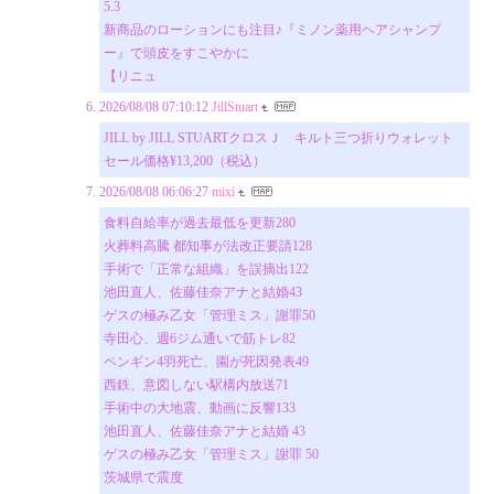
5.3
新商品のローションにも注目♪『ミノン薬用ヘアシャンプ
ー』で頭皮をすこやかに
【リニュ
2026/08/08 07:10:12
JillStuart
JILL by JILL STUARTクロスＪ キルト三つ折りウォレット
セール価格¥13,200（税込）
2026/08/08 06:06:27
mixi
食料自給率が過去最低を更新280
火葬料高騰 都知事が法改正要請128
手術で「正常な組織」を誤摘出122
池田直人、佐藤佳奈アナと結婚43
ゲスの極み乙女「管理ミス」謝罪50
寺田心、週6ジム通いで筋トレ82
ペンギン4羽死亡、園が死因発表49
西鉄、意図しない駅構内放送71
手術中の大地震、動画に反響133
池田直人、佐藤佳奈アナと結婚 43
ゲスの極み乙女「管理ミス」謝罪 50
茨城県で震度