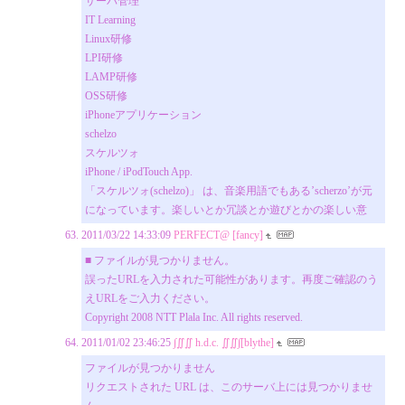
サーバ管理
IT Learning
Linux研修
LPI研修
LAMP研修
OSS研修
iPhoneアプリケーション
schelzo
スケルツォ
iPhone / iPodTouch App.
「スケルツォ(schelzo)」 は、音楽用語でもある’scherzo’が元
になっています。楽しいとか冗談とか遊びとかの楽しい意
2011/03/22 14:33:09
PERFECT@ [fancy]
■ ファイルが見つかりません。
誤ったURLを入力された可能性があります。再度ご確認のう
えURLをご入力ください。
Copyright 2008 NTT Plala Inc. All rights reserved.
2011/01/02 23:46:25
∫∬∬ h.d.c. ∬∬∫[blythe]
ファイルが見つかりません
リクエストされた URL は、このサーバ上には見つかりませ