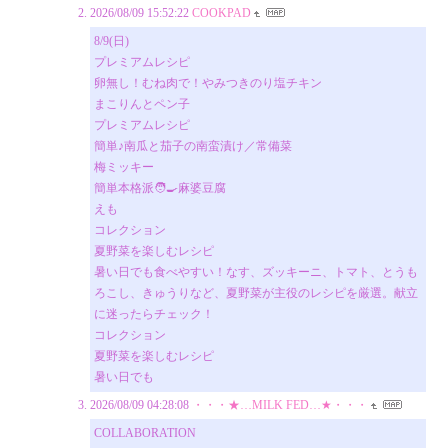
2026/08/09 15:52:22
COOKPAD
8/9(日)
プレミアムレシピ
卵無し！むね肉で！やみつきのり塩チキン
まこりんとペン子
プレミアムレシピ
簡単♪南瓜と茄子の南蛮漬け／常備菜
梅ミッキー
簡単本格派🧑‍🍳麻婆豆腐
えも
コレクション
夏野菜を楽しむレシピ
暑い日でも食べやすい！なす、ズッキーニ、トマト、とうも
ろこし、きゅうりなど、夏野菜が主役のレシピを厳選。献立
に迷ったらチェック！
コレクション
夏野菜を楽しむレシピ
暑い日でも
2026/08/09 04:28:08
・・・★…MILK FED…★・・・
COLLABORATION