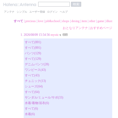
アンテナ
シンプル
ユーザー登録
ログイン
ヘルプ
すべて
|
precious
|
love
|
job&school
|
shops
|
desing
|
item
|
other
|
game
|
illust
おとなりアンテナ
|
おすすめページ
2026/08/09 15:54:56
mystic
すべて(891)
すべて(891)
パンツ(129)
すべて(129)
デニムパンツ(28)
ワンピース(43)
すべて(43)
チュニック(13)
シューズ(64)
すべて(64)
サンダル/ミュール/サボ(33)
水着/着物/浴衣(6)
すべて(6)
水着(6)