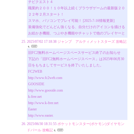
チビクエスト４
職業約２００！１０年以上続くブラウザゲームの最新版２０
２２年２月スタート！
スマホ、パソコンでプレイ可能！ [2025-7-16情報更新]
装備強化でどんどん強くなる、自分だけのアイコンを描ける
お絵かき機能、つぶやき機能やチャットで他のプレイヤーと
2025/07/02 17:18:38
ジャンプ アルティメットスターズ 攻略記
旧FC2無料ホームページスペースサービス終了のお知らせ
下記の「旧FC2無料ホームページスペース」は2025年06月30
日をもちましてサービスを終了いたしました。
FC2WEB
http://www.fc2web.com
GOOSIDE
http://www.gooside.com
k-free.net
http://www.k-free.net
Easter
http://www.easter.
2025/06/30 18:31:55
ポケットモンスター(ポケモン)ダイヤモン
ドパール 攻略記