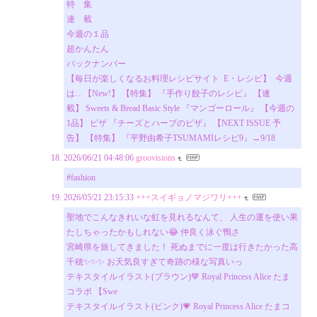
特 集
連 載
今週の１品
超かんたん
バックナンバー
【毎日が楽しくなるお料理レシピサイト E・レシピ】 今週
は…【New!】 【特集】 『手作り餃子のレシピ』 【連
載】 Sweets & Bread Basic Style 『マンゴーロール』 【今週の
1品】 ピザ 『チーズとハーブのピザ』 【NEXT ISSUE 予
告】 【特集】 『平野由希子TSUMAMIレシピ9』→9/18
2026/06/21 04:48:06
groovisions
#fashion
2026/05/21 23:15:33
+++スイギョノマジワリ+++
聖地でこんなきれいな虹を見れるなんて、 人生の運を使い果
たしちゃったかもしれない😂 仲良く泳ぐ鴨さ
宮崎県を旅してきました！ 死ぬまでに一度は行きたかった高
千穂✨✨✨ お天気良すぎて奇跡の様な写真いっ
テキスタイルイラスト(ブラウン)🤎 Royal Princess Alice たま
コラボ 【Swe
テキスタイルイラスト(ピンク)💗 Royal Princess Alice たまコ