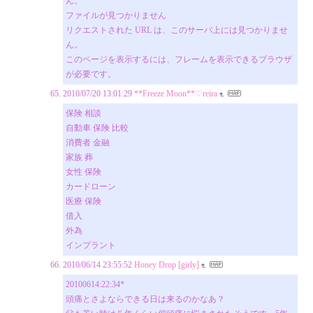
ん。
ファイルが見つかりません
リクエストされた URL は、このサーバ上には見つかりませ
ん。
このページを表示するには、フレームを表示できるブラウザ
が必要です。
2010/07/20 13:01:29
**Freeze Moon**♡reira
保険 相談
自動車 保険 比較
消費者 金融
家族 葬
女性 保険
カードローン
医療 保険
借入
外為
インプラント
2010/06/14 23:55:52
Honey Drop [girly]
20100614:22:34*
頭痛とさよならできる日は来るのかなあ？