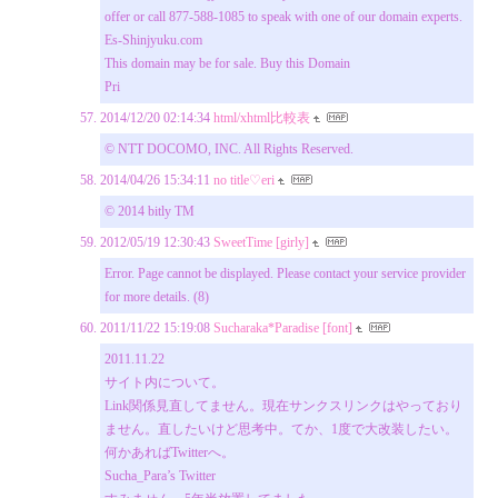
offer or call 877-588-1085 to speak with one of our domain experts.
Es-Shinjyuku.com
This domain may be for sale. Buy this Domain
Pri
2014/12/20 02:14:34
html/xhtml比較表
© NTT DOCOMO, INC. All Rights Reserved.
2014/04/26 15:34:11
no title♡eri
© 2014 bitly TM
2012/05/19 12:30:43
SweetTime [girly]
Error. Page cannot be displayed. Please contact your service provider
for more details. (8)
2011/11/22 15:19:08
Sucharaka*Paradise [font]
2011.11.22
サイト内について。
Link関係見直してません。現在サンクスリンクはやっており
ません。直したいけど思考中。てか、1度で大改装したい。
何かあればTwitterへ。
Sucha_Para’s Twitter