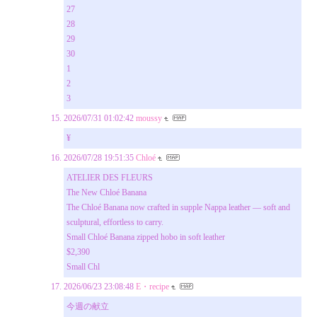
27
28
29
30
1
2
3
2026/07/31 01:02:42
moussy
¥
2026/07/28 19:51:35
Chloé
ATELIER DES FLEURS
The New Chloé Banana
The Chloé Banana now crafted in supple Nappa leather — soft and
sculptural, effortless to carry.
Small Chloé Banana zipped hobo in soft leather
$2,390
Small Chl
2026/06/23 23:08:48
E・recipe
今週の献立