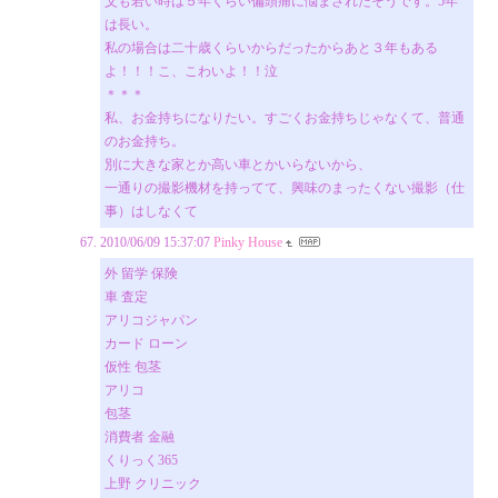
父も若い時は５年くらい偏頭痛に悩まされたそうです。5年
は長い。
私の場合は二十歳くらいからだったからあと３年もある
よ！！！こ、こわいよ！！泣
＊＊＊
私、お金持ちになりたい。すごくお金持ちじゃなくて、普通
のお金持ち。
別に大きな家とか高い車とかいらないから、
一通りの撮影機材を持ってて、興味のまったくない撮影（仕
事）はしなくて
2010/06/09 15:37:07
Pinky House
外 留学 保険
車 査定
アリコジャパン
カード ローン
仮性 包茎
アリコ
包茎
消費者 金融
くりっく365
上野 クリニック