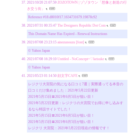
2021/10/20 21:07:59
ZOZOTOWN | ゾゾタウン「想像と創造の行
き交う街」
Reference #18.d8010f17.1634731679.19878c92
2021/07/31 00:35:47
The Designers Republic Dot Com
This Domain Name Has Expired - Renewal Instructions
2021/07/08 23:23:15
ainezunouzu [font]
© Yahoo Japan
2021/07/08 16:29:10
Untitled - NoConcept+♡keisuke
© Yahoo Japan
2021/05/23 01:14:50
顔文字CAFE
レジクリ大宮院の気になる口コミ7選｜実際通ってる本音の
口コミだけ集めました：2021年5月22日更新
2021年5月15日〓2021年6月5日が狙い目！
2021年5月22日更新：レジクリの大宮院でお得に申し込みす
るなら特設サイトでした！
2021年5月15日〓2021年6月5日が狙い目！
2021年5月15日〓2021年6月5日が狙い目！
レジクリ 大宮院：2021年5月22日現在の情報です！