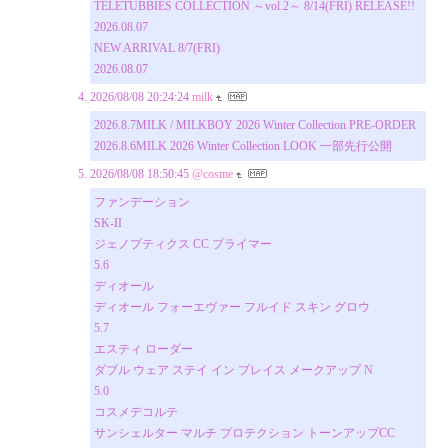
TELETUBBIES COLLECTION ～vol.2～ 8/14(FRI) RELEASE!!
2026.08.07
NEW ARRIVAL 8/7(FRI)
2026.08.07
2026/08/08 20:24:24
milk
2026.8.7MILK / MILKBOY 2026 Winter Collection PRE-ORDER
2026.8.6MILK 2026 Winter Collection LOOK 一部先行公開
2026/08/08 18:50:45
@cosme
ファンデーション
SK-II
ジェノプティクス CC プライマー
5.6
ディオール
ディオール フォーエヴァー フルイド スキン グロウ
5.7
エスティ ローダー
ダブル ウェア ステイ イン プレイス メークアップ N
5.0
コスメデコルテ
サンシェルター マルチ プロテクション トーンアップCC