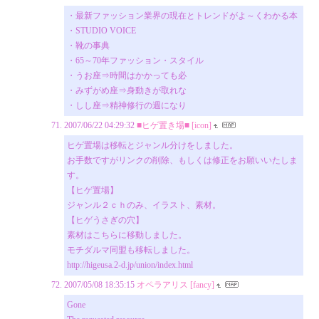
・最新ファッション業界の現在とトレンドがよ～くわかる本
・STUDIO VOICE
・靴の事典
・65～70年ファッション・スタイル
・うお座⇒時間はかかっても必
・みずがめ座⇒身動きが取れな
・しし座⇒精神修行の週になり
2007/06/22 04:29:32
■ヒゲ置き場■ [icon]
ヒゲ置場は移転とジャンル分けをしました。
お手数ですがリンクの削除、もしくは修正をお願いいたしま
す。
【ヒゲ置場】
ジャンル２ｃｈのみ、イラスト、素材。
【ヒゲうさぎの穴】
素材はこちらに移動しました。
モチダルマ同盟も移転しました。
http://higeusa.2-d.jp/union/index.html
2007/05/08 18:35:15
オペラアリス [fancy]
Gone