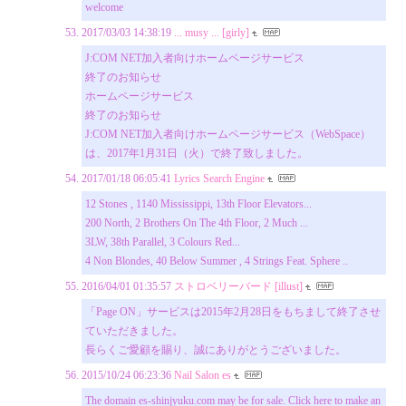
welcome
2017/03/03 14:38:19
... musy ... [girly]
J:COM NET加入者向けホームページサービス
終了のお知らせ
ホームページサービス
終了のお知らせ
J:COM NET加入者向けホームページサービス（WebSpace）
は、2017年1月31日（火）で終了致しました。
2017/01/18 06:05:41
Lyrics Search Engine
12 Stones , 1140 Mississippi, 13th Floor Elevators...
200 North, 2 Brothers On The 4th Floor, 2 Much ...
3LW, 38th Parallel, 3 Colours Red...
4 Non Blondes, 40 Below Summer , 4 Strings Feat. Sphere ..
2016/04/01 01:35:57
ストロベリーバード [illust]
「Page ON」サービスは2015年2月28日をもちまして終了させ
ていただきました。
長らくご愛顧を賜り、誠にありがとうございました。
2015/10/24 06:23:36
Nail Salon es
The domain es-shinjyuku.com may be for sale. Click here to make an