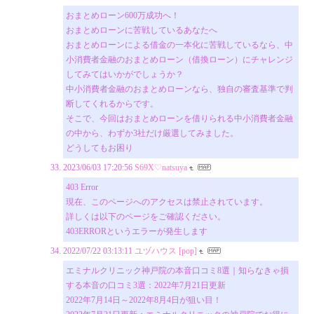
おまとめローン600万成功へ！
おまとめローンに苦戦しているあなたへ
おまとめローンによる借金の一本化に苦戦しているなら、中
小消費者金融のおまとめローン（借換ローン）にチャレンジ
してみてはいかがでしょうか？
中小消費者金融のおまとめローンなら、独自の審査基準で判
断してくれるからです。
そこで、今回はおまとめローンを借りられる中小消費者金融
の中から、わずか3社だけ厳選してみました。
どうしてもお困り
2023/06/03 17:20:56
S69X♡natsuya
403 Error
現在、このページへのアクセスは禁止されています。
詳しくは以下のページをご確認ください。
403ERRORというエラーが発生します
2022/07/22 03:13:11
ユヅハウス [pop]
エミナルクリニック神戸院の本音口コミ8選｜知らなきゃ損
する本音の口コミ3選：2022年7月21日更新
2022年7月14日～2022年8月4日が狙い目！