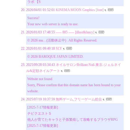
ラボ 【S
2026/04/01 01:52:01
KINEMA MOON Graphics [font]
Success!
Your new web server is ready to use.
2026/01/03 17:48:55
----- 885 ----- [illust&fancy]
© 2026 mu…(活動休止中) . All Rights Reserved.
2026/01/01 09:49:18
SLY
© 2026 BAROQUE JAPAN LIMITED.
2025/09/28 03:34:43
ネイルサロンBrilliant Nail-東京-ジェルネイ
ル&定額ネイルアート
Website not found
Sorry, Please confirm that this domain name has been bound to your
website.
2025/07/19 10:37:59
無料ゲーム,フリーゲーム総合
[2025-7-17情報更新]
チビクエスト５
他人が育てたキャラと子孫繁殖して攻略するブラウザRPG
[2025-7-17情報更新]