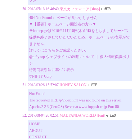
クさ
2018/05/18 16:46:40
東京カフェマニア [shop]
404 Not Found： ページが見つかりません
▼【重要】ホームページ開設者の方へ▼
＠homepageは2016年11月10日(木)15時をもちましてサービス
提供を終了させていただいたため、ホームページの表示がで
きません。
詳しくはこちらをご確認ください。
@nifty top ウェブサイトの利用について ｜ 個人情報保護ポリ
シー
特定商取引法に基づく表示
©NIFTY Corp
2018/03/26 15:52:07
HONEY SALON
Not Found
The requested URL /p/index.html was not found on this server.
Apache/2.2.3 (CentOS) Server at www.foppish.co.jp Port 80
2017/08/04 20:02:51
MADPANDA WORLD [font]
HOME
ABOUT
CONTACT