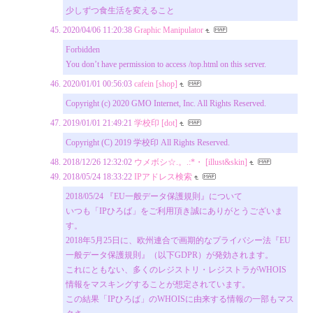
少しずつ食生活を変えること
2020/04/06 11:20:38
Graphic Manipulator
Forbidden
You don’t have permission to access /top.html on this server.
2020/01/01 00:56:03
cafein [shop]
Copyright (c) 2020 GMO Internet, Inc. All Rights Reserved.
2019/01/01 21:49:21
学校印 [dot]
Copyright (C) 2019 学校印 All Rights Reserved.
2018/12/26 12:32:02
ウメボシ☆.。.:*・ [illust&skin]
2018/05/24 18:33:22
IPアドレス検索
2018/05/24 『EU一般データ保護規則』について
いつも「IPひろば」をご利用頂き誠にありがとうございま
す。
2018年5月25日に、欧州連合で画期的なプライバシー法『EU
一般データ保護規則』（以下GDPR）が発効されます。
これにともない、多くのレジストリ・レジストラがWHOIS
情報をマスキングすることが想定されています。
この結果「IPひろば」のWHOISに由来する情報の一部もマス