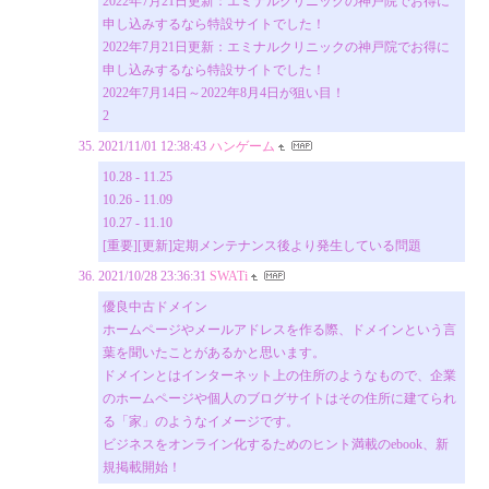
2022年7月21日更新：エミナルクリニックの神戸院でお得に
申し込みするなら特設サイトでした！
2022年7月21日更新：エミナルクリニックの神戸院でお得に
申し込みするなら特設サイトでした！
2022年7月14日～2022年8月4日が狙い目！
2
2021/11/01 12:38:43
ハンゲーム
10.28 - 11.25
10.26 - 11.09
10.27 - 11.10
[重要][更新]定期メンテナンス後より発生している問題
2021/10/28 23:36:31
SWATi
優良中古ドメイン
ホームページやメールアドレスを作る際、ドメインという言
葉を聞いたことがあるかと思います。
ドメインとはインターネット上の住所のようなもので、企業
のホームページや個人のブログサイトはその住所に建てられ
る「家」のようなイメージです。
ビジネスをオンライン化するためのヒント満載のebook、新
規掲載開始！