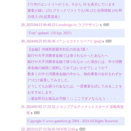
173 件のエントリーのうち、0 から 10 を表示しています
審査が緩い (21) ブラックリストでもOK (21) 信用情報 (16) 即
日借入 (9) 起業資金 (
2025/04/13 09:48:23
Lovedesign co. ラブデザイン
"Font" updated（10 Apr. 2025）
2024/04/25 05:56:36
☆*.ショコラトリー.*☆ [pop]
【金融】沖縄県那覇市対応の街金3選！
銀行や大手消費者金融では借りれなかったあなたへ
銀行や大手消費者金融で借りれなかった場合には、中小消費
者金融の融資に挑戦してみてはいかがでしょうか？
数多くの中小消費者金融の中から、独自審査の会社をわずか
3つだけ厳選してみました。
どうしてもお困りのあなたは、一度審査を試してみることを
おすすめします。
↓↓最短即日お振込み可能！↓↓ ここでダメならもう・・・
2024/01/02 17:25:52
ジャンプアルティメットスターズ 攻略裏技
屋
Copyright © www.gamelove.jp 2004 - 2024 All Rights Reserved.
2023/11/27 13:56:45
MOOR [2ch]