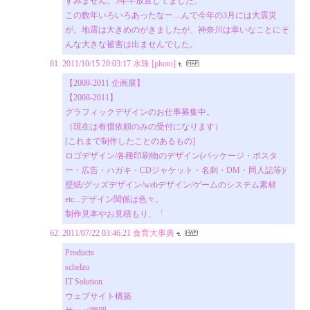
すみません。5年半放置してました。
この数年いろいろあったなー…んで今年の3月には大震災
が。地震は大きめのがきましたが、神奈川は幸いなことにそ
んな大きな被害は出ませんでした。
2011/10/15 20:03:17
水珠 [photo]
【2009-2011 企画展】
【2008-2011】
グラフィックデザインのお仕事募集中。
（現在は有償依頼のみの受付になります）
[これまで制作したことのあるもの]
ロゴデザイン/各種印刷物のデザイン(パッケージ・ポスタ
ー・広告・ハガキ・CDジャケット・名刺・DM・同人誌等)/
壁紙/グッズデザイン/webデザイン/ゲームのシステム素材
etc...デザイン関係は色々。
制作見本やお見積もり、「
2011/07/22 03:46:21
食育大事典
Products
schelzo
IT Solution
ウェブサイト構築