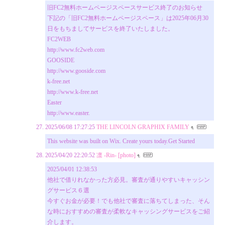
旧FC2無料ホームページスペースサービス終了のお知らせ
下記の「旧FC2無料ホームページスペース」は2025年06月30
日をもちましてサービスを終了いたしました。
FC2WEB
http://www.fc2web.com
GOOSIDE
http://www.gooside.com
k-free.net
http://www.k-free.net
Easter
http://www.easter.
2025/06/08 17:27:25
THE LINCOLN GRAPHIX FAMILY
This website was built on Wix. Create yours today.Get Started
2025/04/20 22:20:52
凛 -Rin- [photo]
2025/04/01 12:38:53
他社で借りれなかった方必見。審査が通りやすいキャッシン
グサービス６選
今すぐお金が必要！でも他社で審査に落ちてしまった、そん
な時におすすめの審査が柔軟なキャッシングサービスをご紹
介します。