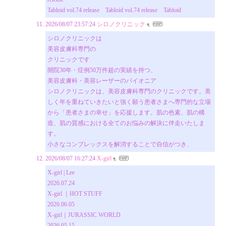
Tabloid vol.74 release⠀ Tabloid vol.74 release⠀ Tabloid
2026/08/07 23:57:24
シロノクリニック
シロノクリニックは
美容皮膚科専門の
クリニックです
開院30年・症例50万件超の実績を持つ、
美容皮膚科・美容レーザーのパイオニア
シロノクリニックは、美容皮膚科専門のクリニックです。美
しく年を重ねていきたいと強く願う患者さまへ専門的な立場
から「患者さまの幸せ」を応援します。肌の色素、肌の構
造、肌の質感における全てのお悩みの解決に伴走いたしま
す。
小さなコンプレックスを解消することで自信がつき、
2026/08/07 16:27:24
X-girl
X-girl | Lee
2026.07.24
X-girl ｜HOT STUFF
2026.06.05
X-girl｜JURASSIC WORLD
2026.05.15