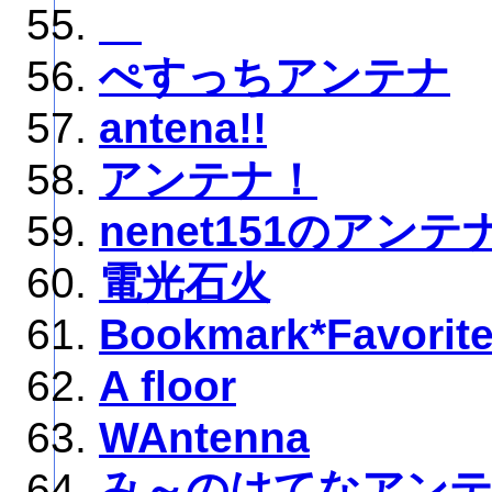
ぺすっちアンテナ
antena!!
アンテナ！
nenet151のアンテ
電光石火
Bookmark*Favorit
A floor
WAntenna
み～のはてなアン