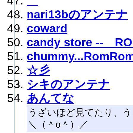
nari13bのアンテナ
coward
candy store -
chummy...RomRo
☆彡
シキのアンテナ
あんてな
うざいほど見てたり、う
＼（＾o＾）／