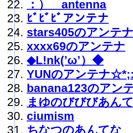
：） antenna
ﾋﾞﾋﾞﾋﾞアンテナ
stars405のアンテ
xxxx69のアンテナ
◆L!nk(’ω’）◆
YUNのアンテナ☆*;:*.;:
banana123のアン
まゆのびびびあん
ciumism
ちなつのあんてな