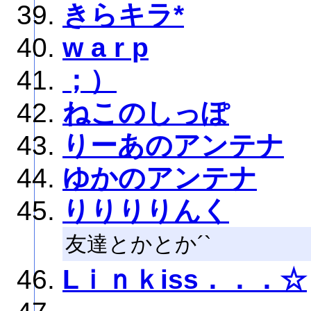
きらキラ*
w a r p
；）
ねこのしっぽ
りーあのアンテナ
ゆかのアンテナ
りりりりんく
友達とかとか´`
Lｉｎｋiss．．．☆