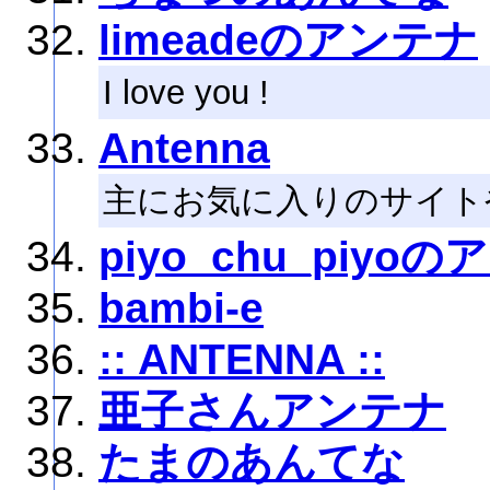
limeadeのアンテナ
I love you !
Antenna
主にお気に入りのサイト
piyo_chu_piyo
bambi-e
:: ANTENNA ::
亜子さんアンテナ
たまのあんてな