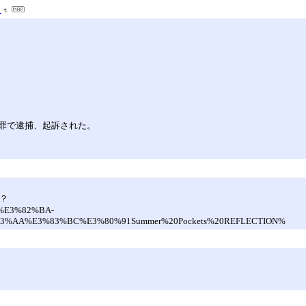
』
罪で逮捕、起訴された。
か？
3%E3%82%BA-
%AA%E3%83%BC%E3%80%91Summer%20Pockets%20REFLECTION%