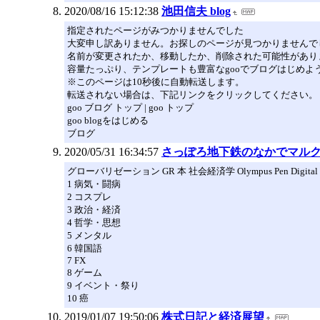
2020/08/16 15:12:38
池田信夫 blog
指定されたページがみつかりませんでした
大変申し訳ありません。お探しのページが見つかりませんで
名前が変更されたか、移動したか、削除された可能性があり
容量たっぷり、テンプレートも豊富なgooでブログはじめよ
※このページは10秒後に自動転送します。
転送されない場合は、下記リンクをクリックしてください。
goo ブログ トップ | goo トップ
goo blogをはじめる
ブログ
2020/05/31 16:34:57
さっぽろ地下鉄のなかでマル
グローバリゼーション GR 本 社会経済学 Olympus Pen Digital 
1 病気・闘病
2 コスプレ
3 政治・経済
4 哲学・思想
5 メンタル
6 韓国語
7 FX
8 ゲーム
9 イベント・祭り
10 癌
2019/01/07 19:50:06
株式日記と経済展望