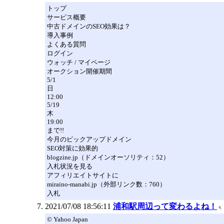
トップ
サービス概要
中古ドメインのSEO効果は？
導入事例
よくある質問
ログイン
ウォッチ / マイページ
オークション開催期間
5/1
日
12:00
5/19
木
19:00
まで!!
今月のピックアップドメイン
SEO対策に効果的
blogzine.jp（ドメインオーソリティ：52）
入札状況を見る
アフィリエイトサイトに
miraino-manabi.jp（外部リンク数：760）
入札
2021/07/08 18:56:11
浦和駅周辺って変わるよね！
© Yahoo Japan