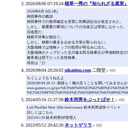
2026/08/06 07:19:24
植草一秀の『知られざる真実
2026年8月 6日 (木)
袴田事件の教訓
袴田事件での無罪確定を背景に刑事訴訟法が改定された。
しかし、最重要の事項についての法改正は実現しなかった。
法改悪だ。
検察不祥事が相次ぐ。
しかし、検察の暴走を止める方策が取られない。
大阪地検では地検トップの犯罪が明るみに出た。
大阪地検のトップだった北川健太郎元検事正が準強制性交の
被害者は部下だった女性検事。
現在は「ひ
2026/08/04 20:26:02
nikaidou.com
二階堂
ちくしょうもうねえよ
2026/08/04 20:13 -貴様ら！俺の言うことを聞いてみません
www.gamers.co.jp/pn/%E3%80%90%E3%82%B0%E3%83%8
%E3%82%BF%E3%83%9A%E3%82%B9%E3%83%88%E3%83
2024/05/16 21:37:58
鈴木邦男をぶっとばせ！
Loft PlusOne West 10th Anniversary 鈴木邦男追悼イベント
詳しくはこちら
2023/01/29 鈴木邦男HP管理人
2022/05/12 20:42:26
ネットゲリラ