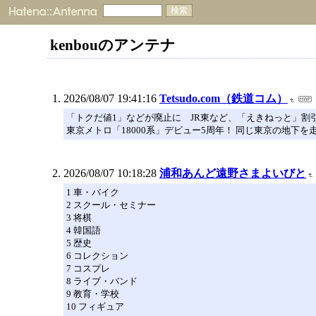
kenbouのアンテナ
2026/08/07 19:41:16
Tetsudo.com（鉄道コム）
「トクだ値1」などが廃止に JR東など、「えきねっと」割
東京メトロ「18000系」デビュー5周年！ 同じ東京の地下
2026/08/07 10:18:28
浦和あんど遠野さまよいびと
1 車・バイク
2 スクール・セミナー
3 将棋
4 韓国語
5 歴史
6 コレクション
7 コスプレ
8 ライブ・バンド
9 教育・学校
10 フィギュア