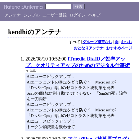
アンテナ
シンプル
ユーザー登録
ログイン
ヘルプ
kendhiのアンテナ
すべて
|
グループ指定なし
|
肉
|
おつむ
おとなりアンテナ
|
おすすめページ
2026/08/10 10:52:00
ITmedia Biz.ID／効率アッ
プ、クオリティアップのためのデジタル仕事術
AIニュースピックアップ：
AIエージェントの暴走をどう防ぐ？ Microsoftが
「DevSecOps」専用のゼロトラスト統制策を発表
SaaSの価値は“割り勘”だけじゃない 「SaaSの死」論争
を一刀両断
AIニュースピックアップ：
AIエージェントの暴走をどう防ぐ？ Microsoftが
「DevSecOps」専用のゼロトラスト統制策を発表
AIニュースピックアップ：
トークン消費量を競わせて
2026/08/09 22:59:30
アキバBlog（秋葉原ブログ）