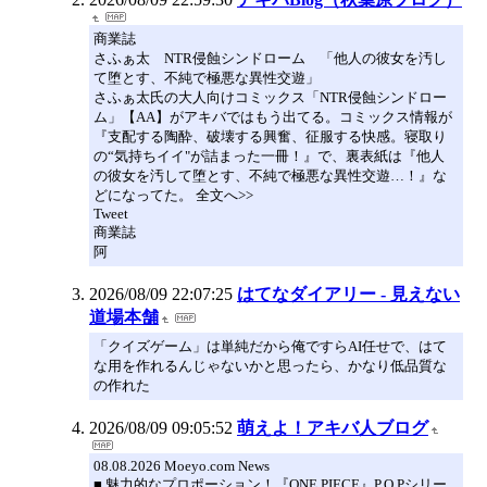
商業誌
さふぁ太 NTR侵蝕シンドローム 「他人の彼女を汚し
て堕とす、不純で極悪な異性交遊」
さふぁ太氏の大人向けコミックス「NTR侵蝕シンドロー
ム」【AA】がアキバではもう出てる。コミックス情報が
『支配する陶酔、破壊する興奮、征服する快感。寝取り
の“気持ちイイ"が詰まった一冊！』で、裏表紙は『他人
の彼女を汚して堕とす、不純で極悪な異性交遊…！』な
どになってた。 全文へ>>
Tweet
商業誌
阿
2026/08/09 22:07:25
はてなダイアリー - 見えない
道場本舗
「クイズゲーム」は単純だから俺ですらAI任せで、はて
な用を作れるんじゃないかと思ったら、かなり低品質な
の作れた
2026/08/09 09:05:52
萌えよ！アキバ人ブログ
08.08.2026 Moeyo.com News
■ 魅力的なプロポーション！『ONE PIECE』P.O.Pシリー