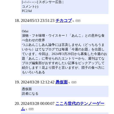
[--/--/-- --:--] スポンサー広告 |
コメント(-)
FC2Ad
2024/05/13 23:51:23
チカコブ
Odai
漬物・フキ味噌・ウイスキー！「あんこ」との意外な食
べ合わせの世界
つぶあんこしあん論争には言及しません（どっちもうま
いから）はてなブログでは毎週「今週のお題」を出題し
ています。今回は、2024年3月29日から募集した今週のお
題「あんこ」に寄せられたエントリーから、週刊はてな
ブログ編集部がおすすめしたい記事をピックアップして
紹介します！花より団子と言いますが、団子の食べ方に
もいろいろある
2024/03/28 12:12:42
愚仮面
愚仮面
読者になる
2024/03/28 00:00:07
こころ世代のテンノーゲー
ム