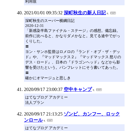
利用規
2021/01/01 09:35:32
深町秋生の新人日記
深町秋生のスーパー横綱日記
2020-12-31
「新感染半島ファイナル・ステージ」の感想。備忘録。
前作に比べると、かなりダメかなと。見てる途中でがっ
くりした。
〓
ヨン・サンホ監督はロメロの『ランド・オブ・ザ・デッ
ド』や、『マッドマックス２』『マッドマックス 怒りの
デス・ロード』、日本の『ドラゴンヘッド』などから影
響を受けたという。パンフレットにそう書いてあった。
〓
確かにオマージュと思しき
2020/09/17 23:00:37
空中キャンプ
はてなブログ アカデミー
法人プラン
2020/09/17 21:13:25
ゾンビ、カンフー、ロック
ンロール
はてなブログ アカデミー