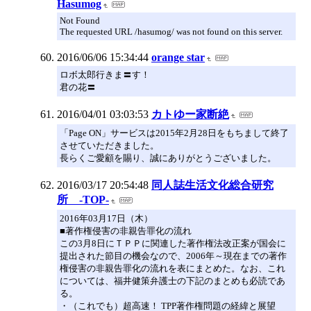
Hasumog
Not Found
The requested URL /hasumog/ was not found on this server.
2016/06/06 15:34:44
orange star
ロボ太郎行きま〓す！
君の花〓
2016/04/01 03:03:53
カトゆー家断絶
「Page ON」サービスは2015年2月28日をもちまして終了
させていただきました。
長らくご愛顧を賜り、誠にありがとうございました。
2016/03/17 20:54:48
同人誌生活文化総合研究
所 -TOP-
2016年03月17日（木）
■著作権侵害の非親告罪化の流れ
この3月8日にＴＰＰに関連した著作権法改正案が国会に
提出された節目の機会なので、2006年～現在までの著作
権侵害の非親告罪化の流れを表にまとめた。なお、これ
については、福井健策弁護士の下記のまとめも必読であ
る。
・（これでも）超高速！ TPP著作権問題の経緯と展望