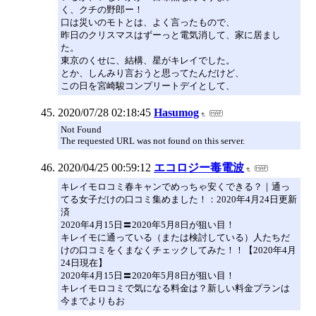
く、クチの野郎ー！
口は災いのモトとは、よく言ったもので、
昨日のクリスマスはずーっと電気消して、家に居まし
た。
東京のくせに、結構、星がキレイでした。
とか、しんみり言おうと思ってたんだけど、
この日を宮崎駿コンプリートデイとして、
2020/07/28 02:18:45
Hasumog
Not Found
The requested URL was not found on this server.
2020/04/25 00:59:12
エコロジー毒電波
キレイモロコミ春キャンでめっちゃ安くできる？｜通っ
てる女子だけの口コミ集めました！：2020年4月24日更新
済
2020年4月15日〓2020年5月8日が狙い目！
キレイモに通っている（または検討している）人たちだ
けの口コミをくまなくチェックしてみた！！【2020年4月
24日現在】
2020年4月15日〓2020年5月8日が狙い目！
キレイモロコミで気になる料金は？新しい料金プランは
今までよりもお