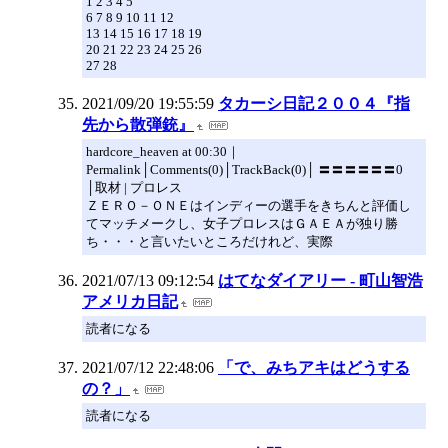
1 2 3 4 5
6 7 8 9 10 11 12
13 14 15 16 17 18 19
20 21 22 23 24 25 26
27 28
2021/09/20 19:55:59
タカーシ日記２００４『指
先から散弾銃』
hardcore_heaven at 00:30｜
Permalink│Comments(0)│TrackBack(0)│ 〓〓〓〓〓〓0
│取材 | プロレス
ＺＥＲＯ－ＯＮＥはインディーの選手をきちんと評価し
てマッチメークし、女子プロレスはＧＡＥＡが独り勝
ち・・・と言いたいところだけれど、実際
2021/07/13 09:12:54
はてなダイアリー - 町山智浩
アメリカ日記
読者になる
2021/07/12 22:48:06
「で、みちアキはどうする
の？」
読者になる