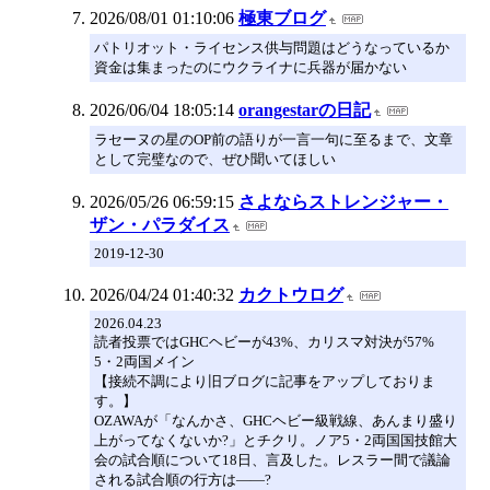
2026/08/01 01:10:06
極東ブログ
パトリオット・ライセンス供与問題はどうなっているか
資金は集まったのにウクライナに兵器が届かない
2026/06/04 18:05:14
orangestarの日記
ラセーヌの星のOP前の語りが一言一句に至るまで、文章
として完璧なので、ぜひ聞いてほしい
2026/05/26 06:59:15
さよならストレンジャー・
ザン・パラダイス
2019-12-30
2026/04/24 01:40:32
カクトウログ
2026.04.23
読者投票ではGHCヘビーが43%、カリスマ対決が57%
5・2両国メイン
【接続不調により旧ブログに記事をアップしておりま
す。】
OZAWAが「なんかさ、GHCヘビー級戦線、あんまり盛り
上がってなくないか?」とチクリ。ノア5・2両国国技館大
会の試合順について18日、言及した。レスラー間で議論
される試合順の行方は——?