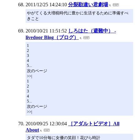
2011/12/25 14:24:10
分裂勘違い君劇場
やがてくる大増税時代に豊かに生活するために準備すべ
きこと
2010/10/21 11:51:52
しろはた（避難中） -
livedoor Blog（ブログ）
1
2
3
4
5...
次のページ
>>|
1
2
3
4
5...
次のページ
>>|
2010/09/25 12:30:04
［アダルトビデオ］All
About
タダで10分毎に女優の笑顔！花びら時計