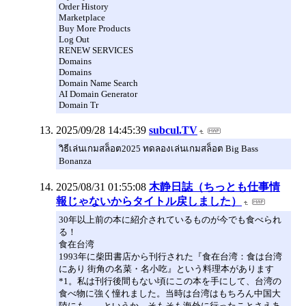
Order History
Marketplace
Buy More Products
Log Out
RENEW SERVICES
Domains
Domains
Domain Name Search
AI Domain Generator
Domain Tr
2025/09/28 14:45:39
subcul.TV
วิธีเล่นเกมสล็อต2025 ทดลองเล่นเกมสล็อต Big Bass
Bonanza
2025/08/31 01:55:08
木静日誌（ちっとも仕事情
報じゃないからタイトル戻しました）
30年以上前の本に紹介されているものが今でも食べられ
る！
食在台湾
1993年に柴田書店から刊行された『食在台湾：食は台湾
にあり 街角の名菜・名小吃』という料理本があります
*1。私は刊行後間もない頃にこの本を手にして、台湾の
食べ物に強く憧れました。当時は台湾はもちろん中国大
陸にも……というか、そもそも海外に行ったことさえあ