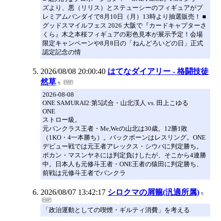
ズより、悪（リリス）とステューシーのフィギュアがプ
レミアムバンダイで8月10日（月）13時より抽選販売！ ■
グッドスマイルフェス 2026 大阪で『カードキャプターさ
くら』木之本桜フィギュアの彩色見本が展示予定！会場
限定キャンペーンや8月8日の「ねんどろいどの日」正式
認定記念の情
2026/08/08 20:00:40
はてなダイアリー - 格闘技徒
然草
2026-08-08
ONE SAMURAI2:第5試合・山北渓人 vs. 田上こゆる
ONE
ストロー級。
元パンクラス王者・Me,Weの山北は30歳。12勝1敗
（1KO・4一本勝ち）。バックボーンはレスリング。ONE
デビュー戦では元王者アレックス・シウバに判定勝ち。
ボカン・マスンヤネには判定負けしたが、そこから4連勝
中。日本人も元修斗王者・ONE王者の猿田に判定勝ち、
前戦は元修斗王者でパンクラ
2026/08/07 13:42:17
シロクマの屑籠(汎適所属)
「政治運動としての喫煙・ギルティ消費」を考える