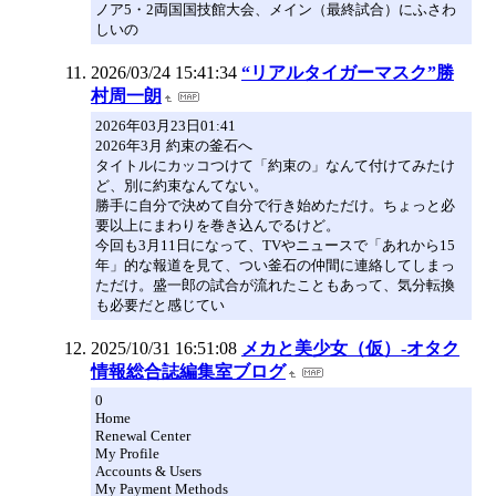
ノア5・2両国国技館大会、メイン（最終試合）にふさわ
しいの
2026/03/24 15:41:34
“リアルタイガーマスク”勝
村周一朗
2026年03月23日01:41
2026年3月 約束の釜石へ
タイトルにカッコつけて「約束の」なんて付けてみたけ
ど、別に約束なんてない。
勝手に自分で決めて自分で行き始めただけ。ちょっと必
要以上にまわりを巻き込んでるけど。
今回も3月11日になって、TVやニュースで「あれから15
年」的な報道を見て、つい釜石の仲間に連絡してしまっ
ただけ。盛一郎の試合が流れたこともあって、気分転換
も必要だと感じてい
2025/10/31 16:51:08
メカと美少女（仮）-オタク
情報総合誌編集室ブログ
0
Home
Renewal Center
My Profile
Accounts & Users
My Payment Methods