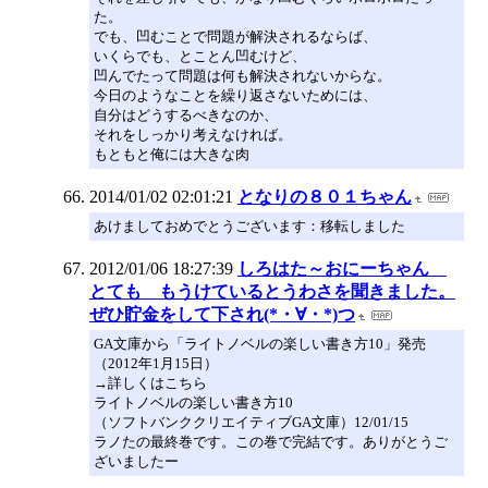
た。
でも、凹むことで問題が解決されるならば、
いくらでも、とことん凹むけど、
凹んでたって問題は何も解決されないからな。
今日のようなことを繰り返さないためには、
自分はどうするべきなのか、
それをしっかり考えなければ。
もともと俺には大きな肉
2014/01/02 02:01:21
となりの８０１ちゃん
あけましておめでとうございます：移転しました
2012/01/06 18:27:39
しろはた～おにーちゃん
とても もうけているとうわさを聞きました。
ぜひ貯金をして下され(*・∀・*)つ
GA文庫から「ライトノベルの楽しい書き方10」発売
（2012年1月15日）
→詳しくはこちら
ライトノベルの楽しい書き方10
（ソフトバンククリエイティブGA文庫）12/01/15
ラノたの最終巻です。この巻で完結です。ありがとうご
ざいましたー