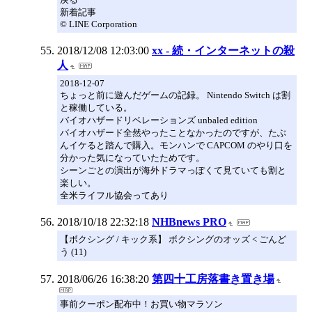
新着記事
© LINE Corporation
2018/12/08 12:03:00
xx - 続・インターネットの殺
人
2018-12-07
ちょっと前に遊んだゲームの記録。 Nintendo Switch は割
と稼働している。
バイオハザードリベレーションズ unbaled edition
バイオハザード全然やったことなかったのですが、たぶ
んイケると踏んで購入。モンハンで CAPCOM のやり口を
分かった気になっていたためです。
シーンごとの演出が海外ドラマっぽくて見ていても割と
楽しい。
全米ライフル協会ってあり
2018/10/18 22:32:18
NHBnews PRO
【ボクシング / キック系】 ボクシングのオッズ < ごんど
う (11)
2018/06/26 16:38:20
第四十工房落書き置き場
事前クーポン配布中！お買い物マラソン