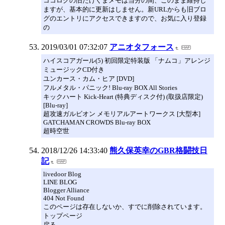
ココログの旧たけくまメモは当分の間、このまま維持し
ますが、基本的に更新はしません。新URLからも旧ブロ
グのエントリにアクセスできますので、お気に入り登録
の
2019/03/01 07:32:07
アニオタフォース
ハイスコアガール(5) 初回限定特装版 「ナムコ」アレンジ
ミュージックCD付き
ユンカース・カム・ヒア [DVD]
フルメタル・パニック! Blu-ray BOX All Stories
キックハート Kick-Heart (特典ディスク付) (取扱店限定)
[Blu-ray]
超攻速ガルビオン メモリアルアートワークス [大型本]
GATCHAMAN CROWDS Blu-ray BOX
超時空世
2018/12/26 14:33:40
熊久保英幸のGBR格闘技日
記
livedoor Blog
LINE BLOG
Blogger Alliance
404 Not Found
このページは存在しないか、すでに削除されています。
トップページ
戻る