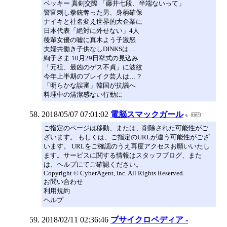
ベッキー 真剣交際 「藤井七段、半端ないって」
警官刺し拳銃奪った男、身柄確保
ナイキと社名変え世界的大企業に
日本代表「絶対に外せない」4人
後輩女優の嘘に真木よう子激怒
夫婦共働き子供なしDINKSは…
絢子さま 10月29日挙式の見込み
「元祖、最凶のゲス不貞」に波紋
今年上半期のブレイク芸人は…？
「明らかな誤審」韓国が抗議へ
料理中の清潔感ない行動に
2018/05/07 07:01:02
電脳スマックガール
ご指定のページは移動、または、削除された可能性がご
ざいます。 もしくは、ご指定のURLが違う可能性がござ
います。 URLをご確認のうえ再度アクセスお願いいたし
ます。サービスに関する情報はスタッフブログ、また
は、ヘルプにてご確認ください。
Copyright © CyberAgent, Inc. All Rights Reserved.
お問い合わせ
利用規約
ヘルプ
2018/02/11 02:36:46
ブサイクロペディア -