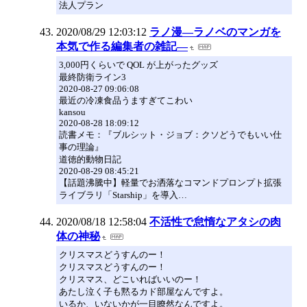
法人プラン
2020/08/29 12:03:12
ラノ漫―ラノベのマンガを
本気で作る編集者の雑記―
3,000円くらいで QOL が上がったグッズ
最終防衛ライン3
2020-08-27 09:06:08
最近の冷凍食品うますぎてこわい
kansou
2020-08-28 18:09:12
読書メモ：『ブルシット・ジョブ：クソどうでもいい仕
事の理論』
道徳的動物日記
2020-08-29 08:45:21
【話題沸騰中】軽量でお洒落なコマンドプロンプト拡張
ライブラリ「Starship」を導入…
2020/08/18 12:58:04
不活性で怠惰なアタシの肉
体の神秘
クリスマスどうすんのー！
クリスマスどうすんのー！
クリスマス、どこいればいいのー！
あたし泣く子も黙るカド部屋なんですよ。
いるか、いないかが一目瞭然なんですよ。