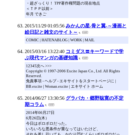
・超ざっくり！ TPP著作権問題の現在地点
＜ＴＰＰ以前＞
年月 できご
2015/11/29 01:05:56
みかんの星-骨と翼-～漫画と
絵日記と雑文のサイト～
COMIC | HATENABLOG | WORK | MAIL
2015/03/16 13:22:40
コミダス〓キーワードで学
ぶ現代マンガの基礎知識
12345次へ >>>
Copyright © 1997-2006 Excite Japan Co., Ltd. All Rights
Reserved.
免責事項 - ヘルプ - エキサイトをスタートページに |
BB.excite | Woman.excite | エキサイト ホーム
2014/06/27 13:30:56
グラバカ・郷野聡寛の不定
期コラム
2014年06月27日
6月26日(木）
今日はボロボロだった。
いろいろな悪条件が重なってはいたけど、
それを差し引いても、かなり凹むくらいボロボロだっ