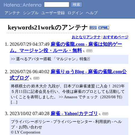
アンテナ
シンプル
ユーザー登録
ログイン
ヘルプ
keywords21workのアンテナ
おとなりアンテナ
|
おすすめページ
2026/07/29 04:37:49
麻雀の雀龍.com - 麻雀は知的ゲー
ム。マージャン役・ルール・無料
>> 選べるアバター搭載 「マルジャン」特集🀄
2026/07/26 06:40:02
麻雀りゅうBlog - 麻雀の雀龍.com公
式ブログ
将棋棋士の 鈴木大介 九段が、日本プロ麻雀連盟 に入会！ 2023年
５月11日に記者会見を行い、今後は麻雀のプロとしても活動して
いくことを表明しました。 >> Amazon でチェック（2020/08 刊）
[…]
2023/10/02 07:40:28
麻雀 - Yahoo!カテゴリ
プライバシーポリシー - プライバシーセンター - 利用規約 - ヘル
プ・お問い合わせ
© LY Corporation