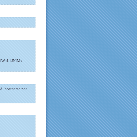
uL1JNlMx
led: hostname nor