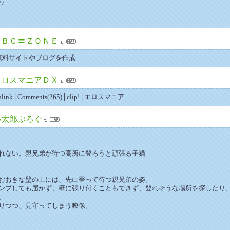
27
ＴＢＣ〓ＺＯＮＥ
om で無料サイトやブログを作成.
ワロスマニアＤＸ
malink│Comments(265)│clip!│エロスマニア
小太郎ぶろぐ
れない。親兄弟が待つ高所に登ろうと頑張る子猫
おおきな壁の上には、先に登って待つ親兄弟の姿。
ンプしても届かず、壁に張り付くこともできず、登れそうな場所を探したり
。
りつつ、見守ってしまう映像。