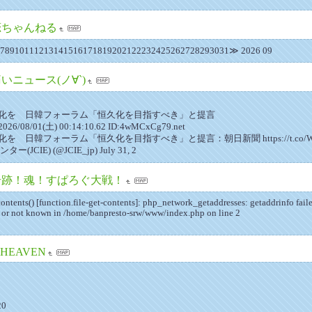
恋ちゃんねる
678910111213141516171819202122232425262728293031≫ 2026 09
いニュース(ノ∀`)
化を 日韓フォーラム「恒久化を目指すべき」と提言
/08/01(土) 00:14:10.62 ID:4wMCxCg79.net
 日韓フォーラム「恒久化を目指すべき」と提言：朝日新聞 https://t.co/WW
CIE) (@JCIE_jp) July 31, 2
奇跡！魂！すぱろぐ大戦！
ontents() [function.file-get-contents]: php_network_getaddresses: getaddrinfo fai
 or not known in /home/banpresto-srw/www/index.php on line 2
-HEAVEN
20