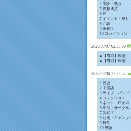
4 受験・勉強
5 仮想通貨
6 癌
7 イベント・祭り
8 介護
9 認知症
10 コレクション
働
2026/08/07 02:38:09
● 【有能】政府「
● 【有能】政府「
る
2026/08/06 17:27:37
1 歴史
2 中国語
3 ライブ・バンド
4 コレクション
5 ネット・IT技術
6 部活・サークル
7 認知症
8 競馬・ギャンブ
9 科学
10 英語