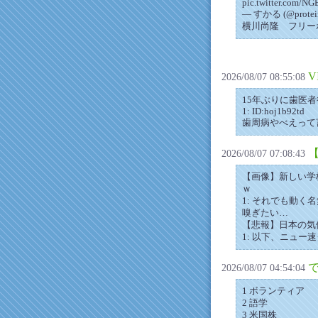
pic.twitter.com/N
— すかる (@prote
横川尚隆 フリーポ
V
2026/08/07 08:55:08
15年ぶりに歯医者
1: ID:hoj1b92td
歯周病やべえって言
2026/08/07 07:08:43
【画像】新しい学
ｗ
1: それでも動く名無し 20
嗅ぎたい…
【悲報】日本の気
1: 以下、ニュー速クオ
2026/08/07 04:54:04
1 ボランティア
2 語学
3 米国株