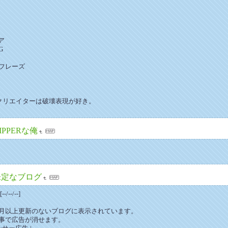
ア
G
フレーズ
ムクリエイターは破壊表現が好き。
IPPERな俺
未定なブログ
--/--]
月以上更新のないブログに表示されています。
事で広告が消せます。