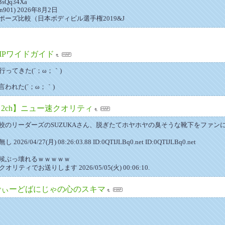
GBsQq34Xa
in901) 2026年8月2日
ーズ比較（日本ボディビル選手権2019&J
IPワイドガイド
行ってきた(´；ω；｀)
われた(´；ω；｀)
【2ch】ニュー速クオリティ
校のリーダーズのSUZUKAさん、脱ぎたてホヤホヤの臭そうな靴下をファン
26/04/27(月) 08:26:03.88 ID:0QTIJLBq0.net ID:0QTIJLBq0.net
候ぶっ壊れるｗｗｗｗｗ
リティでお送りします 2026/05/05(火) 00:06:10.
でぃーどばにじゃの心のスキマ