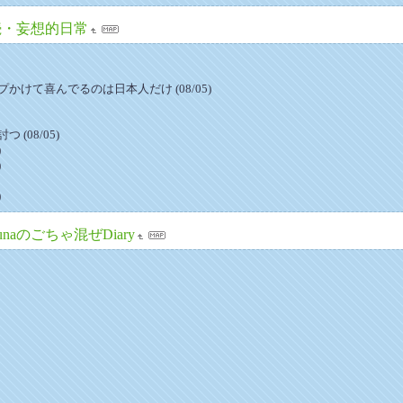
続・妄想的日常
かけて喜んでるのは日本人だけ (08/05)
(08/05)
)
)
)
unaのごちゃ混ぜDiary