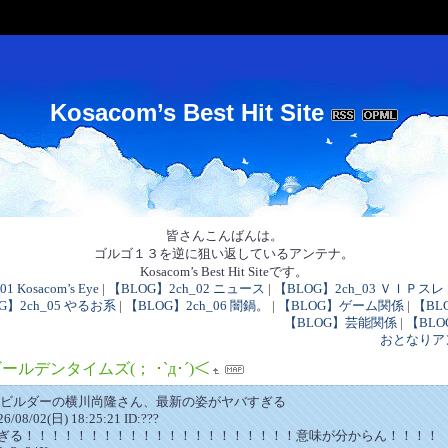
Kosacom’s Best Hit Site
皆さんこんばんは。
ゴルゴ１３を逆に狙い返しているアンテナ。
Kosacom’s Best Hit Siteです。
 Kosacom’s Eye
|
【BLOG】2ch_02 ニュース
|
【BLOG】2ch_03 ＶＩＰスレ
G】2ch_05 やるお系
|
【BLOG】2ch_06 闇鍋。
|
【BLOG】ゲーム関係
|
【B
【BLOG】芸能関係
|
【BL
おとなりア
ールデンタイムズ(； ･`д･´)＜
ービルダーの横川尚隆さん、最新の姿がヤバすぎる
8/02(日) 18:25:21 ID:???
ぎる！！！！！！！！！！！！！！！！！！！！！意味が分からん！！！！