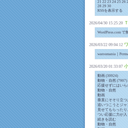
21 22 23 24 25 26 
28 29 30
RSSを表示する
2026/04/30 15:25:20
WordPress.c
2026/03/22 09:04:12
warosmania｜Per
2026/03/20 01:33:07
動画 (30924)
動物・自然 (7907)
応援せずにはいら
動物・自然
動画
垂直にそそり立つ
追いつこうとジャ
見せてもらったり
つい応援に力が入
続きを読む
動物・自然