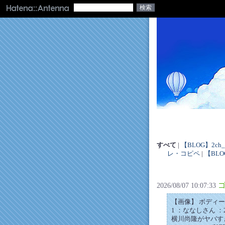
すべて
|
【BLOG】2ch_01
レ・コピペ
|
【BLO
ゴ
2026/08/07 10:07:33
【画像】 ボディ
1 ：ななしさん ：26/0
横川尚隆がヤバす