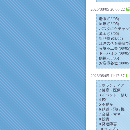
2026/08/05 20:05:22
老眼 (08/05)
原爆 (08/05)
パスタにケチャップ
募金 (08/05)
折り鶴 (08/05)
江戸の仇を長崎で討つ 
赤塚不二夫 (08/05
ドーパミン (08/05
病気 (08/05)
お客様各位 (08/05
L
2026/08/05 11:12:37
1 ボランティア
2 健康・医療
3 イベント・祭り
4 FX
5 不動産
6 鉄道・飛行機
7 金融・マネー
8 投資
9 発達障害
10 コスプレ