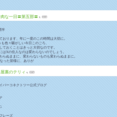
お肉な一日〓第五部〓
間半
ております、年に一度のこの時間は大切に。
）のほうも色々騒がしい今日このごろ、
しておくことはきっと大切なのです。
にはXの住人なのは変わらないのでしょう。
わらぬままに、変わらないものも変わらぬままに。
になった皆様に、ありが
楽屋裏のテリィ
イバーコネクトツー公式ブログ
ア
G
フレーズ