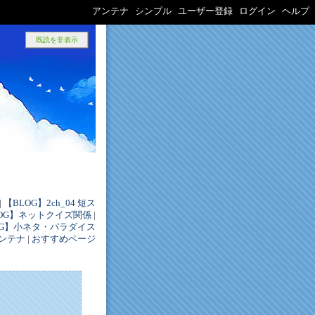
アンテナ
シンプル
ユーザー登録
ログイン
ヘルプ
既読を非表示
|
【BLOG】2ch_04 短ス
LOG】ネットクイズ関係
|
OG】小ネタ・パラダイス
ンテナ
|
おすすめページ