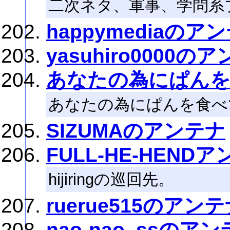
二次ネタ、軍事、学問系
happymediaのア
yasuhiro0000の
あなたの為にぱん
あなたの為にぱんを食べ
SIZUMAのアンテナ
FULL-HE-HEND
hijiringの巡回先。
ruerue515のアン
nao-nao_ssのア