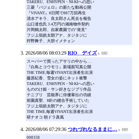
TAKERU、ENHYPEN・NI-KIへの思い
三菱『パジェロ』の新たな動画公開
『VIVANT』8日間で887万回再生
清水アキラ、良太郎さん死去を報告
山口達也氏 3.4万円の湘南物件契約
片岡鶴太郎、自家農園での“発見”
フジ上垣皓太朗アナ、タジタジに
狩野舞子、大胆イメチェン
2026/08/06 08:03:29
RIO デイズ
スーパーで買ったアサリの中から…
『白鳥とコウモリ』新場面写真公開
THE TIME,毎週VIVANT出演者生出演
藤原紀香、雪女の姿にネット衝撃
TAKERU、ENHYPEN・NI-KIへの思い
もののけ姫・サン好きなジブリ作品
テニプリ 芸能界に俳優輩出の功績
前園真聖、8針の縫合手術していた
フジ上垣皓太朗アナ、タジタジに
THE TIME,毎週VIVANT出演者生出演
研ナオコ 朝ドラ真風
2026/08/06 07:29:36
つれづれなるままに…
008358