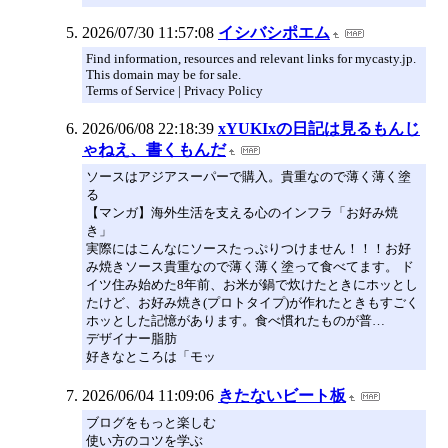
2026/07/30 11:57:08
イシバシポエム
Find information, resources and relevant links for mycasty.jp.
This domain may be for sale.
Terms of Service | Privacy Policy
2026/06/08 22:18:39
xYUKIxの日記は見るもんじ
ゃねえ、書くもんだ
ソースはアジアスーパーで購入。貴重なので薄く薄く塗
る
【マンガ】海外生活を支える心のインフラ「お好み焼
き」
実際にはこんなにソースたっぷりつけません！！！お好
み焼きソース貴重なので薄く薄く塗って食べてます。 ド
イツ住み始めた8年前、お米が鍋で炊けたときにホッとし
たけど、お好み焼き(プロトタイプ)が作れたときもすごく
ホッとした記憶があります。食べ慣れたものが普…
デザイナー脂肪
好きなところは「モッ
2026/06/04 11:09:06
きたないビート板
ブログをもっと楽しむ
使い方のコツを学ぶ