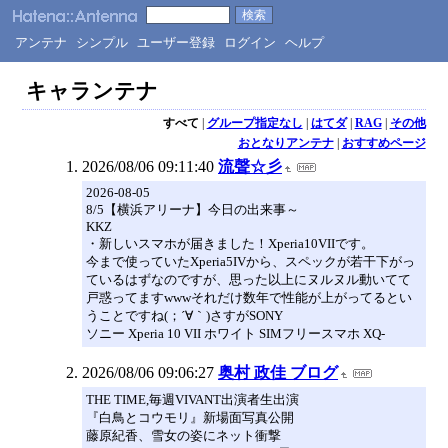
アンテナ
シンプル
ユーザー登録
ログイン
ヘルプ
キャランテナ
すべて
|
グループ指定なし
|
はてダ
|
RAG
|
その他
おとなりアンテナ
|
おすすめページ
2026/08/06 09:11:40
流聲☆彡
2026-08-05
8/5【横浜アリーナ】今日の出来事～
KKZ
・新しいスマホが届きました！Xperia10VIIです。
今まで使っていたXperia5IVから、スペックが若干下がっ
ているはずなのですが、思った以上にヌルヌル動いてて
戸惑ってますwwwそれだけ数年で性能が上がってるとい
うことですね(；´∀｀)さすがSONY
ソニー Xperia 10 VII ホワイト SIMフリースマホ XQ-
2026/08/06 09:06:27
奥村 政佳 ブログ
THE TIME,毎週VIVANT出演者生出演
『白鳥とコウモリ』新場面写真公開
藤原紀香、雪女の姿にネット衝撃