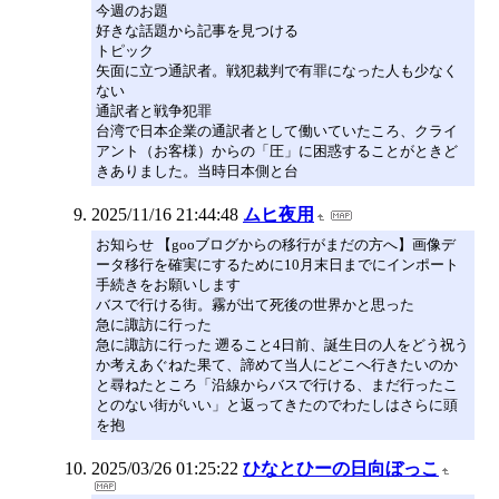
今週のお題
好きな話題から記事を見つける
トピック
矢面に立つ通訳者。戦犯裁判で有罪になった人も少なく
ない
通訳者と戦争犯罪
台湾で日本企業の通訳者として働いていたころ、クライ
アント（お客様）からの「圧」に困惑することがときど
きありました。当時日本側と台
2025/11/16 21:44:48
ムヒ夜用
お知らせ 【gooブログからの移行がまだの方へ】画像デ
ータ移行を確実にするために10月末日までにインポート
手続きをお願いします
バスで行ける街。霧が出て死後の世界かと思った
急に諏訪に行った
急に諏訪に行った 遡ること4日前、誕生日の人をどう祝う
か考えあぐねた果て、諦めて当人にどこへ行きたいのか
と尋ねたところ「沿線からバスで行ける、まだ行ったこ
とのない街がいい」と返ってきたのでわたしはさらに頭
を抱
2025/03/26 01:25:22
ひなとひーの日向ぼっこ