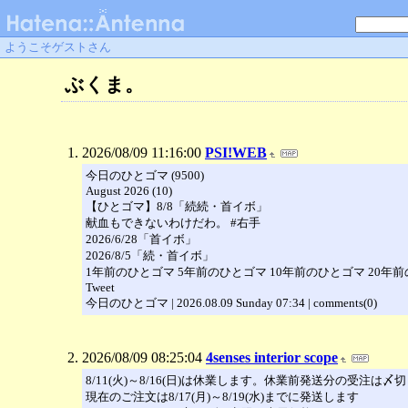
ようこそゲストさん
ぶくま。
2026/08/09 11:16:00
PSI!WEB
今日のひとゴマ (9500)
August 2026 (10)
【ひとゴマ】8/8「続続・首イボ」
献血もできないわけだわ。 #右手
2026/6/28「首イボ」
2026/8/5「続・首イボ」
1年前のひとゴマ 5年前のひとゴマ 10年前のひとゴマ 20年
Tweet
今日のひとゴマ | 2026.08.09 Sunday 07:34 | comments(0)
2026/08/09 08:25:04
4senses interior scope
8/11(火)～8/16(日)は休業します。休業前発送分の受注は〆
現在のご注文は8/17(月)～8/19(水)までに発送します