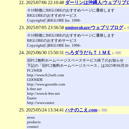
2025/07/06 22:10:48
ダーリンは沖縄人/ウェブリブ
※10秒後にBIGLOBEのおすすめページに遷移します
BIGLOBEのおすすめサービス
Copyright(C)BIGLOBE Inc. 1996-
2025/07/05 23:56:58
umisorakaze/ウェブリブログ
※10秒後にBIGLOBEのおすすめページに遷移します
BIGLOBEのおすすめサービス
Copyright(C)BIGLOBE Inc. 1996-
2025/06/30 15:50:31
へろダラだらＴＩＭＥ
旧FC2無料ホームページスペースサービス終了のお知らせ
下記の「旧FC2無料ホームページスペース」は2025年06月
FC2WEB
http://www.fc2web.com
GOOSIDE
http://www.gooside.com
k-free.net
http://www.k-free.net
Easter
http://www.easter.
2025/05/24 13:34:41
ハナのこえ.com
news
products
contact