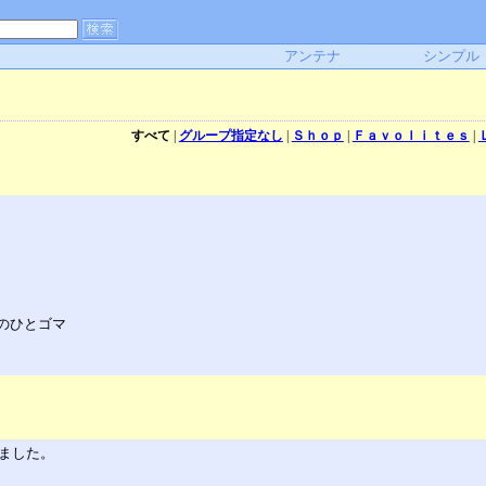
アンテナ
シンプル
すべて
|
グループ指定なし
|
Ｓｈｏｐ
|
Ｆａｖｏｌｉｔｅｓ
|
前のひとゴマ
切ました。