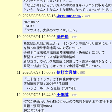
パパッと言ってしまいますと、…
「なぜか今日からデジカメの中の画像をパソコンに取り込め
という、なんともなんともな状態になってしまったからでご
2026/08/05 08:58:16
-ketsume.com-
2026.08.22
RADIO
「ケツメイシ大蔵のケツノマジュン」
2026/08/01 12:50:05
法務局
商業登記規則が改正され、オンライン申請がより便利になり
令和６年能登半島地震への対応について
令和８年度法務局職員選考採用試験（係長級）について
新型コロナウイルス感染症関連情報
新型コロナウイルス感染症に関連して－差別や偏見をなくし
登記・供託に関するオンライン申請等の活用について
2026/07/27 15:06:38
信頼文具舗
「五十音ミミック」ご予約受付中です
店舗情報更新：2026年7月25日
・ハッピールーム を更新（7月25日）
2026/07/25 16:44:39
不倒城
(07/25)映画ちいかわ観に行ったので感想を書きます(若干ネタバレあ
書籍・漫画関連(65)
2026年07月(3)