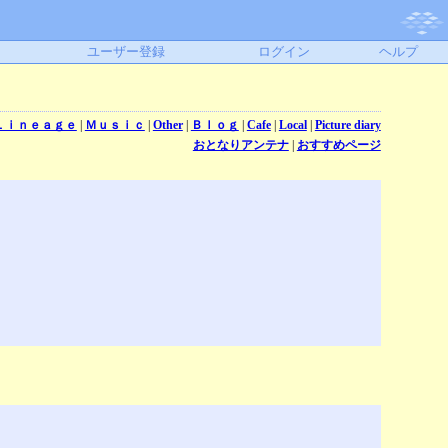
ユーザー登録
ログイン
ヘルプ
Ｌｉｎｅａｇｅ
|
Ｍｕｓｉｃ
|
Other
|
Ｂｌｏｇ
|
Cafe
|
Local
|
Picture diary
おとなりアンテナ
|
おすすめページ