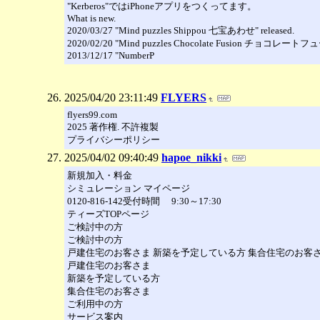
"Kerberos"ではiPhoneアプリをつくってます。
What is new.
2020/03/27 "Mind puzzles Shippou 七宝あわせ" released.
2020/02/20 "Mind puzzles Chocolate Fusion チョコレートフュ
2013/12/17 "NumberP
2025/04/20 23:11:49
FLYERS
flyers99.com
2025 著作権. 不許複製
プライバシーポリシー
2025/04/02 09:40:49
hapoe_nikki
新規加入・料金
シミュレーション マイページ
0120-816-142受付時間 9:30～17:30
ティーズTOPページ
ご検討中の方
ご検討中の方
戸建住宅のお客さま 新築を予定している方 集合住宅のお客
戸建住宅のお客さま
新築を予定している方
集合住宅のお客さま
ご利用中の方
サービス案内