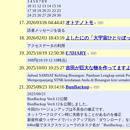
3 4 5 6 7 8 9
10 11 12 13 14 15 16
17 18 19 20 21 22 23
24 25 26 27 28 29 30
2026/03/26 04:44:43
オトナノトモ
読者メッセージを送る
2026/02/03 18:43:19
よしたにの「大宇宙ひとりぼ
アクセスデータの利用
2025/10/19 12:50:38
E?DIARY
398円(10/19 12:10時点)
2025/10/03 10:25:27
吉田が巨大な物を作ってます
Jadwal SAMSAT Keliling Binangun: Panduan Lengkap untuk Pe
Memperpanjang STNK kendaraan Anda di Binangun kini semakin
2025/09/23 10:14:16
BunBackup
2025/09/21
BunBackup Ver.6.12公開
BunBackup Ver.6.12を公開しました。
今回のバージョンアップは不具合の修正です。
ネットワークログイン時に失敗することがあるのを修正
新規作成ウィザードでバックアップ元の「ダウンロード」を
64bit版でタスクスケジューラのタスク名が「BunBackup