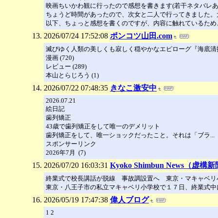
映画ちいかわ観に行ったので感想を書きます(若干ネタバレあり) 2
ちょうど時間があったので、次女と二人で行ってきました。
以下、ちょっと感想を書くのですが、内容に触れているため、T
2026/07/24 17:52:08
ポンコツ山田.com
滅びゆく人類の美しくも寂しく穏やかなエピローグ『海底清
漫画 (720)
レビュー (289)
本山とらじろう (1)
2026/07/22 07:48:35
きなこ激安中
2026.07.21
絵日記
歯列矯正
43歳で歯列矯正をして唯一のデメリット
歯列矯正をして、唯一ショックだったこと。それは「ブラ...
スポンサーリンク
2026年7月 (7)
2026/07/20 16:03:31
Kyoko Shimbun News（虚構
終業式で校長講話が脱線 事故調設置へ 東京・マキャベリ
東京・八王子市の私立マキャベリ小学校で１７日、終業式中に
2026/05/19 17:47:38
偉人ブログ
1 2