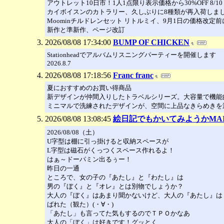
アウトレット10日市！1人1点限り表示価格から30%OFF 8/10 
カイボイスンのカトラリー、久しぶりに8種類が再入荷しま
Moominチルドレンセット リトルミイ、9月1日の価格改定
新作と準新作、ページ改訂
2026/08/08 17:34:00
BUMP OF CHICKEN
Stationheadでアルバムリスニングパーティーを開催します
2026.8.7
2026/08/08 17:18:56
Franc franc
夏におすすめのお買い得商品
新デザインが仲間入りしたトラベルシリーズ。大容量で機能
ミニマルで洗練されたデザインが、空間に上品なきらめきを
2026/08/08 13:08:45
絵日記でもかいてみようかMAI
2026/08/08（土）
U字型は棚に引っ掛けると収納スペースが
L字型は磁石がくっつくスペース作れるよ！
はぁ～ドーパミン出るぅー！
昨日の一通
ところで、女の子の『あたし』と『わたし』は
男の『ぼく』と『オレ』とは別物でしょうか？
大人の『ぼく』はあまり聞かないけど、大人の『あたし』は
ばれた（観た）(・∀・)
「あたし」も言ってた気もするのでＴＰＯかなあ
大人の「ぼく」は好きです！グッとく