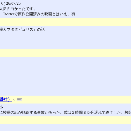
6/07/25
大変面白かったです。
witterで原作公開済みの映画とはいえ、初
掃人マタタビュリス』の話
新聞社）
小
校長の話が脱線する事故があった。式は２時間３５分遅れで終了した。教師と