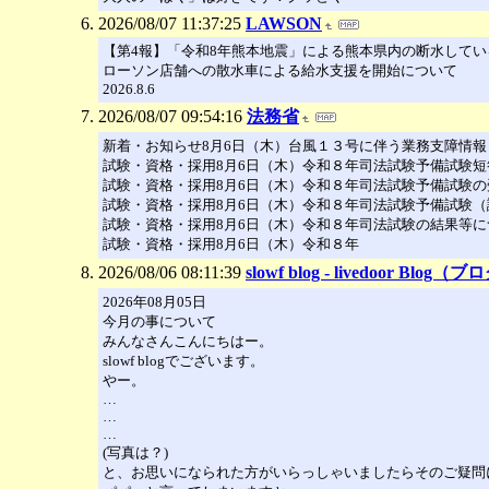
2026/08/07 11:37:25
LAWSON
【第4報】「令和8年熊本地震」による熊本県内の断水してい
ローソン店舗への散水車による給水支援を開始について
2026.8.6
2026/08/07 09:54:16
法務省
新着・お知らせ8月6日（木）台風１３号に伴う業務支障情報
試験・資格・採用8月6日（木）令和８年司法試験予備試験
試験・資格・採用8月6日（木）令和８年司法試験予備試験
試験・資格・採用8月6日（木）令和８年司法試験予備試験
試験・資格・採用8月6日（木）令和８年司法試験の結果等に
試験・資格・採用8月6日（木）令和８年
2026/08/06 08:11:39
slowf blog - livedoor Blog（
2026年08月05日
今月の事について
みんなさんこんにちはー。
slowf blogでございます。
やー。
…
…
…
(写真は？)
と、お思いになられた方がいらっしゃいましたらそのご疑問