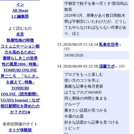
宇都宮で餃子を食べ尽くす/那須烏山
イン
散策
All About
2026年3月。用事があり数日間栃木
LC編集部
県は宇都宮にいたわけだが、どうし
てもやらなければならない作業があ
よく読むもの
り、ほと
名言
執着性格の特徴
2026/06/19 11:14:24
私食生活考
コミュニケーション能
力を高めるために
18/06/2026
素晴らしきこの世界
性の風景2006 : 特集 :
2026/06/09 05:23:58
須藤ラボ
YOMIURI ONLINE
ブログをもっと楽しむ
男ごころ 「らしさ」
使い方のコツを学ぶ
を超えて : 特集 :
素敵な記事を毎月更新
YOMIURI
はてなブログAWARD
ONLINE（読売新聞）
同じ興味の仲間と集まる
UGAYA Journal：なぜ
グループ
朝日新聞社を辞めたの
書きたい話題が見つかる
か？その1■
今週のお題
好きな話題から記事を見つける
依存症関連のサイト
トピック
ネトゲ体験談