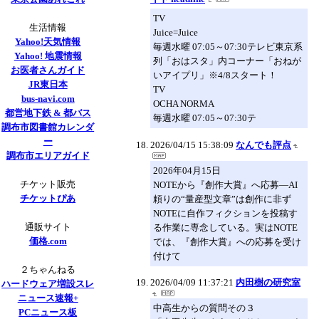
TV
生活情報
Juice=Juice
Yahoo!天気情報
毎週水曜 07:05～07:30テレビ東京系
Yahoo! 地震情報
列「おはスタ」内コーナー「おねが
お医者さんガイド
いアイプリ」※4/8スタート！
JR東日本
TV
bus-navi.com
OCHA NORMA
都営地下鉄 & 都バス
毎週水曜 07:05～07:30テ
調布市図書館カレンダ
ー
2026/04/15 15:38:09
なんでも評点
調布市エリアガイド
2026年04月15日
チケット販売
NOTEから『創作大賞』へ応募―AI
チケットぴあ
頼りの“量産型文章”は創作に非ず
NOTEに自作フィクションを投稿す
通販サイト
る作業に専念している。実はNOTE
価格.com
では、『創作大賞』への応募を受け
付けて
２ちゃんねる
2026/04/09 11:37:21
内田樹の研究室
ハードウェア増設スレ
ニュース速報+
中高生からの質問その３
PCニュース板