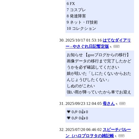
6 FX
7 コスプレ
8 発達障害
9 ネット・IT技術
10 コレクション
2025/10/17 01:53:16
はてなダイアリ
ー - やさぐれ日記暫定版
お知らせ 【gooブログからの移行】
画像データの移行まで完了したかど
うかを必ず確認してください
娘が呟いた「しにたくないからおた
んじょうびしたくない」
しぬのがこわい
強い雨が降っていたから車でお迎え
2025/09/23 12:04:05
母さん
💗 0🎉 0👍 0
💗 0🎉 0👍 0
2025/07/20 06:46:02
スピーチバルー
ン（ハロプロヲタの雑記帳