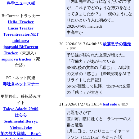
「内田先生のようになりたいのです
科学ニュース板
が、これまでどのような努力をなさ
ってきましたか？」 僕のようにな
BitTorrent トラッカー
りたいという人に初めて...
Hello! Tracker
2026-04-08 mercredi
Lucia Tracker
中高生か
Torrentreactor.NET
mininova
2026/03/17 04:06:55
放蕩息子の迷走
jpopsuki BitTorrent
Tracker
（未加入）
予防線が張られた文章が増えた。
suprnova tracker
（死
「守備力」があがっている
亡済）
SNS以後の文章の「感じ」、AI以後
の文章の「感じ」【SNS投稿をAIで
PC・ネット関連
リライトした日記】
毒吐きネットマナー
SNSが浸透して以降、世の中の文章
の「感じ」が大きく
更新停止、移転済みサ
イト
2026/01/27 02:16:34
leaf side
Tokyo Adachi 29:00
お題をさがす
はらら
荒川河川敷に赴くと、ランナーの大
Sentimental Berryz
群と遭遇
Violent Joke
1月11日に、ひとりニューイヤーマ
某の航大日誌。 -Bow’s
ラソン（11.11km）を走った話