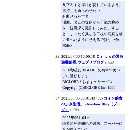
見下ろすと屋根が切れているよう。
気持ちを紛らわせたい
分断された世界
湯西川ダムの堤頂から下流の眺め
を、注意深く撮影してみた。する
と、まったく異なる二枚の写真を横
に並べたように見えるではないか。
水面と
2025/07/06 16:00:19
Ｏｒ Ｌｏの緊急
避難部屋/ウェブリブログ
※10秒後にBIGLOBEのおすすめペー
ジに遷移します
BIGLOBEのおすすめサービス
Copyright(C)BIGLOBE Inc. 1996-
2025/06/05 00:01:43
ワンコイン的食
べ歩き生活。 - livedoor Blog（ブロ
グ）
2025年06月04日
備蓄米発売開始の週末、スーパーに
米が並んでいた