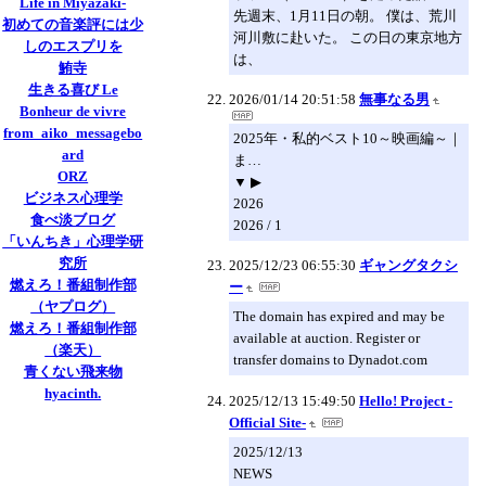
Life in Miyazaki-
先週末、1月11日の朝。 僕は、荒川
初めての音楽評には少
河川敷に赴いた。 この日の東京地方
しのエスプリを
は、
鮪寺
生きる喜び Le
2026/01/14 20:51:58
無事なる男
Bonheur de vivre
from_aiko_messagebo
2025年・私的ベスト10～映画編～｜
ard
ま…
ORZ
▼ ▶
ビジネス心理学
2026
食べ淡ブログ
2026 / 1
「いんちき」心理学研
究所
2025/12/23 06:55:30
ギャングタクシ
燃えろ！番組制作部
ー
（ヤプログ）
The domain has expired and may be
燃えろ！番組制作部
available at auction. Register or
（楽天）
transfer domains to Dynadot.com
青くない飛来物
hyacinth.
2025/12/13 15:49:50
Hello! Project -
Official Site-
2025/12/13
NEWS