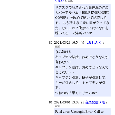
くない
サブスクで解禁された藤井風の洋楽
カバーアルバム『HELP EVER HURT
COVER』を改めて聴いて絶望して
る。 もう凄すぎて逆に腹が立ってき
た。なにこれ？俺はいったいなにを
聴いてる…？洋楽？いや
2021/03/21 16:54:49
しみしんく
きみ嫁けり
キャプテン結婚。おめでとうなんか
言わない！
キャプテン結婚。おめでとうなんて
言えない・・・
キャプテン引退。桃子が引退して、
ちーが引退して、キャプテンが引
退。
つねづね「早くドリームBer
2021/03/01 13:33:25
音楽配信メモ
Fatal error: Uncaught Error: Call to