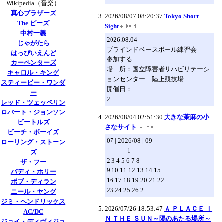
Wikipedia（音楽）
真心ブラザーズ
2026/08/07 08:20:37
Tokyo Short
The ピーズ
Sight
中村一義
2026.08.04
じゃがたら
ブラインドベースボール練習会
はっぴいえんど
参加する
カーペンターズ
場 所：国立障害者リハビリテーシ
キャロル・キング
ョンセンター 陸上競技場
スティービー・ワンダ
開催日：
ー
2
レッド・ツェッペリン
ロバート・ジョンソン
2026/08/04 02:51:30
大きな茉麻の小
ビートルズ
さなサイト
ビーチ・ボーイズ
07 | 2026/08 | 09
ローリング・ストーン
- - - - - - 1
ズ
2 3 4 5 6 7 8
ザ・フー
9 10 11 12 13 14 15
バディ・ホリー
16 17 18 19 20 21 22
ボブ・ディラン
23 24 25 26 2
ニール・ヤング
ジミ・ヘンドリックス
2026/07/26 18:53:47
Ａ ＰＬＡＣＥ Ｉ
AC/DC
Ｎ ＴＨＥ ＳＵＮ～陽のあたる場所～
ジョイ・ディヴィジョ