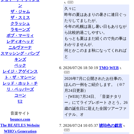
ン
久々に
ザ・ジャム
昨年の夏はあまりの暑さに連日ぐっ
ザ・スミス
たりしてましたが、
クラッシュ
今年の札幌は蒸し暑い日もありなが
ラモーンズ
ら比較的過ごしやすい。
ボブ・マーリィ
もっとも夏はまだ続くので先の事は
レディオヘッド
わかりませんが、
ニルヴァーナ
何とかこのまま秋になってくれれば
スマッシング・パンプ
と
キンズ
ベック
2026/07/26 18:50:19
TMQ-WEB
レイジ・アゲインス
ト・ザ・マシーン
2026年7月に公開されたお仕事の、
レッド・ホット・チ
ほんの一例をご紹介します。（※7
リ・ペッパーズ
月24日更新）
コーン
・[WEB] 7月24日、「音楽ナタリ
U2
ー」にてライブレポート さとう。26
歳の誕生日に迎えた全国ツアーファ
音楽サイト
イナル、オ
bounce.com
The BEATLES Website
2026/07/24 10:05:37
琥珀色の戯言
WHO's Generation