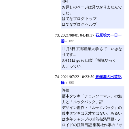
404
お探しのページは見つかりませんで
した。
はてなブログ トップ
はてなブログ ヘルプ
2021/08/01 04:49:37
石原聡の一日一
善
11月6日 京都産業大学 さて、いきな
りです...
3月11日 go to 山梨 「桜塚やっく
ん」ってい...
2021/07/22 10:23:50
果樹園の出荷記
録
評価
藤本タツキ「チェンソーマン」の魅
力と「ルックバック」評
デザイン盗作・「ルックバック」の
藤本タツキは天才ではない。あるい
は少年ジャンプの才能枯渇問題 - フ
ロイドの狂気日記 集英社作家の「オ