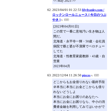
<< May 2023 >>
2023/04/01 01:22:53
lilyfranky.com /
ロックンロールニュース [ 今日のつぶ
やき ]
[2023年04月01日]
この世で一番に意地汚い生き物は人
間だ。
北海道・永平寺一輝・50歳・会社員
病院で爺と婆が不潔庫でベロチュー
してた
北海道・性教育家庭教師・43歳・自
営業
2023年04月
2022/12/04 11:26:50
pieces
どこからもお金借りれない最終手段
＠本当に本当にお金どこからも借り
れないどうしよ
本当にお金にお困りのあなたへ
本当にお金にお困りなら、中小の消
費者金融を利用してみてはいかがで