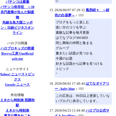
ひ
パチンコは麻薬
パチンコ依存症 ～30
2026/06/07 07:29:32
風邪紺々 ～紺
兆円産業が生んだ副産
色の白昼夢～
物
ブログをもっと楽しむ
先細る魚大国ニッポ
使い方のコツを学ぶ
ン：日経ビジネスオン
素敵な記事を毎月更新
ライン
はてなブログAWARD
同じ興味の仲間と集まる
ハロプロ関連
グループ
ハロプロキッズの部屋
書きたい話題が見つかる
Berryz工房 Unofficial
今週のお題
web site
好きな話題から記事を見つける
トピック
ニュースサイト
“
Yahoo! ニューストピッ
クス
2026/06/02 17:40:44
はてなダイアリ
Google ニュース
ー - baby blue
外出情報
この広告は、90日以上更新していな
えきから時刻表 西調布
いブログに表示しています。
駅
えきから時刻表
2026/04/23 11:04:40
ハロプロ公式サ
東京公園あれこれ
イト headline