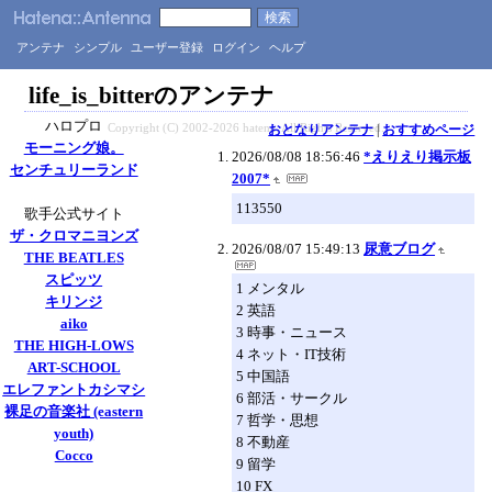
アンテナ
シンプル
ユーザー登録
ログイン
ヘルプ
life_is_bitterのアンテナ
ハロプロ
おとなりアンテナ
|
おすすめページ
Copyright (C) 2002-2026 hatena. All Rights Reserved.
モーニング娘。
2026/08/08 18:56:46
*えりえり掲示板
センチュリーランド
2007*
113550
歌手公式サイト
ザ・クロマニヨンズ
2026/08/07 15:49:13
尿意ブログ
THE BEATLES
スピッツ
1 メンタル
キリンジ
2 英語
aiko
3 時事・ニュース
THE HIGH-LOWS
4 ネット・IT技術
ART-SCHOOL
5 中国語
エレファントカシマシ
6 部活・サークル
裸足の音楽社 (eastern
7 哲学・思想
youth)
8 不動産
Cocco
9 留学
10 FX