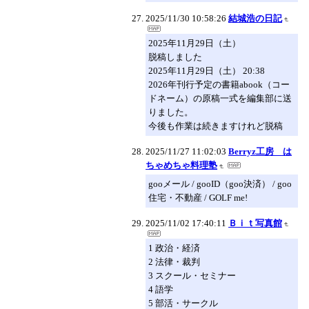
2025/11/30 10:58:26
結城浩の日記
2025年11月29日（土）
脱稿しました
2025年11月29日（土） 20:38
2026年刊行予定の書籍abook（コー
ドネーム）の原稿一式を編集部に送
りました。
今後も作業は続きますけれど脱稿
2025/11/27 11:02:03
Berryz工房 は
ちゃめちゃ料理塾
gooメール / gooID（goo決済） / goo
住宅・不動産 / GOLF me!
2025/11/02 17:40:11
Ｂｉｔ写真館
1 政治・経済
2 法律・裁判
3 スクール・セミナー
4 語学
5 部活・サークル