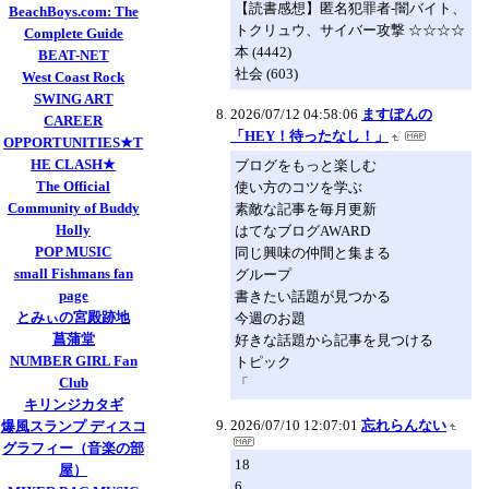
【読書感想】匿名犯罪者-闇バイト、
BeachBoys.com: The
トクリュウ、サイバー攻撃 ☆☆☆☆
Complete Guide
本 (4442)
BEAT-NET
社会 (603)
West Coast Rock
SWING ART
2026/07/12 04:58:06
ますぽんの
CAREER
「HEY！待ったなし！」
OPPORTUNITIES★T
HE CLASH★
ブログをもっと楽しむ
The Official
使い方のコツを学ぶ
Community of Buddy
素敵な記事を毎月更新
Holly
はてなブログAWARD
POP MUSIC
同じ興味の仲間と集まる
small Fishmans fan
グループ
page
書きたい話題が見つかる
とみぃの宮殿跡地
今週のお題
菖蒲堂
好きな話題から記事を見つける
NUMBER GIRL Fan
トピック
Club
「
キリンジカタギ
2026/07/10 12:07:01
忘れらんない
爆風スランプ ディスコ
グラフィー（音楽の部
18
屋）
6