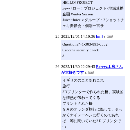
HELLO! PROJECT
newハロー！プロジェクト×地域連携
企画 Winter Season
Juice=Juice＜グループ・2ショットチ
ェキ撮影会・個別一言サ
2025/12/01 14:10:36
[m:]
Questions?+1-303-893-0552
Captcha security check
d
2025/11/30 22:29:45
Berryz工房さん
が大好きです
イギリスのことあれこれ
旅行
3Dプリンターで作られた橋。実験的
な情熱が伝わってくる
プリントされた橋
９月のオランダ旅行に際して、せっ
かくナイメーヘンに行くのであれ
ば、噂に聞いていた3Ｄプリンタで
つ