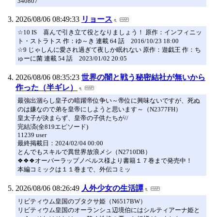
340807
2026/08/06 08:49:33
リョース
☆10 IS 喜んで引き立て役となりましょう！ 原作：インフィニッ
ト・ストラトス 作：ゆ～き 連載 64 話 2016/10/23 18:00
☆9 じゃしんに愛され過ぎて夜しか眠れない 原作：遊戯王 作：ち
ゅーに菌 連載 54 話 2023/01/02 20:05
2026/08/06 08:35:23
世界の闇と戦う秘密結社が無いから
作った（半ギレ）
最強出涸らし皇子の暗躍帝位争い～帝位に興味ないですが、死ぬ
のは嫌なので弟を皇帝にしようと思います～（N2377FH）
皇太子が決まらず、皇帝の子供たちが//
完結済(全819エピソード)
11239 user
最終掲載日：2024/02/04 00:00
とんでもスキルで異世界放浪メシ（N2710DB）
❖❖❖オーバーラップノベルス様より書籍１７巻まで発売中！
本編コミックは１１巻まで、外伝コミッ
2026/08/06 08:26:49
人外少女の生活譚
リビティウム皇国のブタクサ姫（N6517BW）
リビティウム皇国のオーランシュ辺境伯にはシルティアーナ姫と