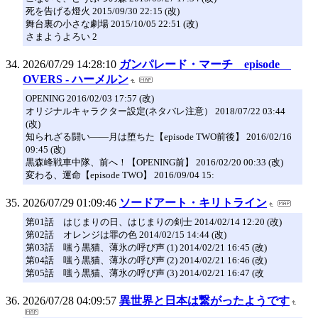
死を告げる燈火 2015/09/30 22:15 (改)
舞台裏の小さな劇場 2015/10/05 22:51 (改)
さまようよろい 2
2026/07/29 14:28:10
ガンパレード・マーチ episode
OVERS - ハーメルン
OPENING 2016/02/03 17:57 (改)
オリジナルキャラクター設定(ネタバレ注意） 2018/07/22 03:44
(改)
知られざる闘い――月は堕ちた【episode TWO前後】 2016/02/16
09:45 (改)
黒森峰戦車中隊、前へ！【OPENING前】 2016/02/20 00:33 (改)
変わる、運命【episode TWO】 2016/09/04 15:
2026/07/29 01:09:46
ソードアート・キリトライン
第01話 はじまりの日、はじまりの剣士 2014/02/14 12:20 (改)
第02話 オレンジは罪の色 2014/02/15 14:44 (改)
第03話 嗤う黒猫、薄氷の呼び声 (1) 2014/02/21 16:45 (改)
第04話 嗤う黒猫、薄氷の呼び声 (2) 2014/02/21 16:46 (改)
第05話 嗤う黒猫、薄氷の呼び声 (3) 2014/02/21 16:47 (改
2026/07/28 04:09:57
異世界と日本は繋がったようです