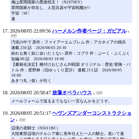
俺は星間国家の悪徳領主！（N1976EY）
星間国家が存在し、人型兵器や宇宙戦艦が//
宇宙〔SF〕
連
2026/08/05 22:09:56
ハーメルン作者ページ：ガビアル
汚泥の中で 原作：ファイアーエムブレム 作：アカネイアの雑兵
連載 250 話 2026/08/05 20:30
紛れも無く奴に会いたくない 原作：コブラ 作：ぶーく・ぶくぶく
短編 90 話 2026/08/05 19:00
【書籍化決定】種付けおじさんIN戦国 オリジナル：歴史/冒険・バ
トル 作：星野林（旧ゆっくり霊沙） 連載 213 話 2026/08/05
18:00
あきつ丸（仮）が往く
2026/08/05 20:58:47
放蕩オペラハウス
メールフォームで送るまでもない一言なんかをどうぞ。
2026/08/05 20:51:17
ヘヴンズアンダーコンストラクショ
ン
辺境の老騎士（N5011BC）
大陸東部辺境のテルシア家に長年仕えた一人の騎士。老いて衰