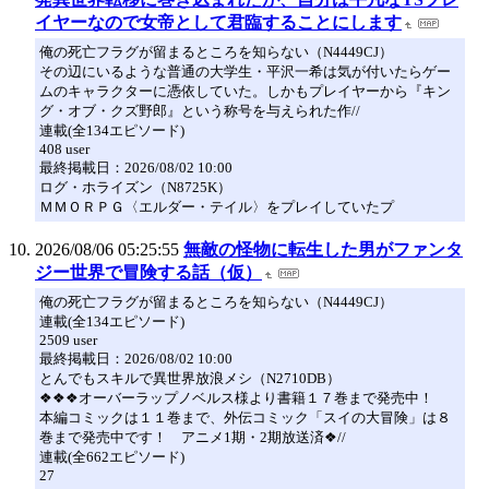
イヤーなので女帝として君臨することにします
俺の死亡フラグが留まるところを知らない（N4449CJ）
その辺にいるような普通の大学生・平沢一希は気が付いたらゲー
ムのキャラクターに憑依していた。しかもプレイヤーから『キン
グ・オブ・クズ野郎』という称号を与えられた作//
連載(全134エピソード)
408 user
最終掲載日：2026/08/02 10:00
ログ・ホライズン（N8725K）
ＭＭＯＲＰＧ〈エルダー・テイル〉をプレイしていたプ
2026/08/06 05:25:55
無敵の怪物に転生した男がファンタ
ジー世界で冒険する話（仮）
俺の死亡フラグが留まるところを知らない（N4449CJ）
連載(全134エピソード)
2509 user
最終掲載日：2026/08/02 10:00
とんでもスキルで異世界放浪メシ（N2710DB）
❖❖❖オーバーラップノベルス様より書籍１７巻まで発売中！
本編コミックは１１巻まで、外伝コミック「スイの大冒険」は８
巻まで発売中です！ アニメ1期・2期放送済❖//
連載(全662エピソード)
27