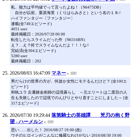
私、能力は平均値でって言ったよね！（N6475DB）
自分が以前、栗原海里（くりはらみさと）という名の１８//
ハイファンタジー〔ファンタジー〕
連載(全749エピソード)
4051 user
最終掲載日：2026/07/28 00:00
転生したらスライムだった件（N6316BN）
え？…え？何でスライムなんだよ！！！な//
完結済(全304エピソード)
5280 user
最終掲載日：202
2026/08/03 16:47:09
マネー
男だらけの世界の方が、何故か女性にモテるんだけど？ [全100エ
ピソード]
和執ユラ 左遷錬金術師の辺境暮らし ～元エリートは二度目の人
生も失敗したので辺境でのんびりとやり直すことにしました～ [全
317エピソード]
2026/07/30 19:29:44
落第騎士の英雄譚 兇刃の抱く野
望 - ハーメルン
思い……出した！ 2016/08/27 19:00 (改)
ウチのヒロインがこんなに修羅なわけがない 2016/08/30 19:00