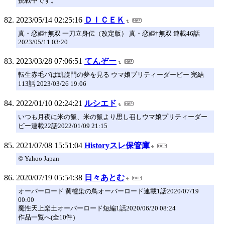
挑戦中です。
2023/05/14 02:25:16
ＤＩＣＥＫ
真・恋姫†無双 一刀立身伝（改定版） 真・恋姫†無双 連載46話
2023/05/11 03:20
2023/03/28 07:06:51
てんぞー
転生赤毛バは凱旋門の夢を見る ウマ娘プリティーダービー 完結
113話 2023/03/26 19:06
2022/01/10 02:24:21
ルシエド
いつも月夜に米の飯、米の飯より思し召しウマ娘プリティーダー
ビー連載22話2022/01/09 21:15
2021/07/08 15:51:04
Historyスレ保管庫
© Yahoo Japan
2020/07/19 05:54:38
日々あとむ
オーバーロード 黄櫨染の鳥オーバーロード連載1話2020/07/19
00:00
魔性天上楽土オーバーロード短編1話2020/06/20 08:24
作品一覧へ(全10件)