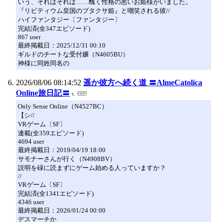
いう、それはそれは……醜く性格の悪いお姫様がいました。
『リビティウム皇国のブタクサ姫』と嘲笑される彼//
ハイファンタジー〔ファンタジー〕
完結済(全347エピソード)
867 user
最終掲載日：2025/12/31 00:10
ギルドのチートな受付嬢（N4605BU）
神様に同姓同名の
2026/08/06 08:14:52
遥か彼方へ続く道 〓AlmeCatolica
Online旅日記〓
Only Sense Online（N4527BC）
【シ//
VRゲーム〔SF〕
連載(全359エピソード)
4694 user
最終掲載日：2019/04/19 18:00
サモナーさんが行く（N4908BV）
説明を碌に読まずにゲーム始める人っていますか？
//
VRゲーム〔SF〕
完結済(全1341エピソード)
4346 user
最終掲載日：2026/01/24 00:00
デスマーチか