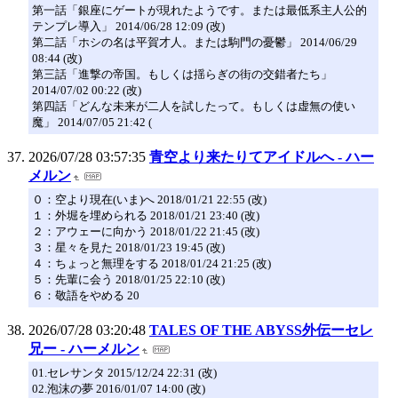
第一話「銀座にゲートが現れたようです。または最低系主人公的
テンプレ導入」 2014/06/28 12:09 (改)
第二話「ホシの名は平賀才人。または駒門の憂鬱」 2014/06/29
08:44 (改)
第三話「進撃の帝国。もしくは揺らぎの街の交錯者たち」
2014/07/02 00:22 (改)
第四話「どんな未来が二人を試したって。もしくは虚無の使い
魔」 2014/07/05 21:42 (
2026/07/28 03:57:35
青空より来たりてアイドルへ - ハー
メルン
０：空より現在(いま)へ 2018/01/21 22:55 (改)
１：外堀を埋められる 2018/01/21 23:40 (改)
２：アウェーに向かう 2018/01/22 21:45 (改)
３：星々を見た 2018/01/23 19:45 (改)
４：ちょっと無理をする 2018/01/24 21:25 (改)
５：先輩に会う 2018/01/25 22:10 (改)
６：敬語をやめる 20
2026/07/28 03:20:48
TALES OF THE ABYSS外伝ーセレ
兄ー - ハーメルン
01.セレサンタ 2015/12/24 22:31 (改)
02.泡沫の夢 2016/01/07 14:00 (改)