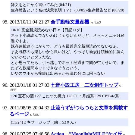
雑文をとにかく書いてみた (04/21)
生存報告という名の決意表明（？） (03/05)-生存報告など (08/28)
2013/10/11 04:21:27
全手動軽文量産機
10/10 完全新規読めない日々【日記ログ】
ネット小説読んでないわけじゃないんだけど、さらっと二ヶ月経
過ですよ。
既存連載追うばかりで、どうも最近完全新規読めてないなぁ。
まあ既存のも楽しいから良いけど、やっぱり新規は積極的に読ん
でいかないとダメだな。
とか思ってたら、引っ越しでネット開通まで間が空くせいで、ま
たぞろ数週間ネットできなそうという。
いやスマホから接続は出来るから読む分には困らない
2012/01/18 01:27:03
七音小説工房 二次創作トップ
126 宝石の酒 127 こたつの魔力 128 CP：月姫系 129 CP:Fate系
2011/08/05 20:04:32
止流うずがつらつらと文章を掲載す
るページ
(11/24)ミキサージャブ（絵：53さん）
2010/07/25 07:48:58
Action ”MoonlightMILE”ケイ氏