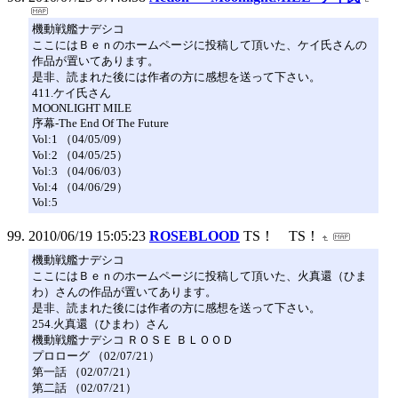
機動戦艦ナデシコ
ここにはＢｅｎのホームページに投稿して頂いた、ケイ氏さんの
作品が置いてあります。
是非、読まれた後には作者の方に感想を送って下さい。
411.ケイ氏さん
MOONLIGHT MILE
序幕-The End Of The Future
Vol:1 （04/05/09）
Vol:2 （04/05/25）
Vol:3 （04/06/03）
Vol:4 （04/06/29）
Vol:5
2010/06/19 15:05:23
ROSEBLOOD
TS！ TS！
機動戦艦ナデシコ
ここにはＢｅｎのホームページに投稿して頂いた、火真還（ひま
わ）さんの作品が置いてあります。
是非、読まれた後には作者の方に感想を送って下さい。
254.火真還（ひまわ）さん
機動戦艦ナデシコ ＲＯＳＥ ＢＬＯＯＤ
プロローグ （02/07/21）
第一話 （02/07/21）
第二話 （02/07/21）