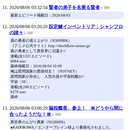
2026/08/06 03:32:54
賢者の弟子を名乗る賢者
最新エピソード掲載日：2026/08/03
2026/08/06 03:26:20
設定鍵インベントリア：シャンフロ
の諸々
盾の勇者の成り上がり（N3009BK）
《アニメ公式サイト》http://shieldhero-anime.jp/
盾の勇者として異世界に召還さ//
連載(全1321エピソード)
6884 user
最終掲載日：2026/08/04 10:00
俺は星間国家の悪徳領主！（N1976EY）
星間国家が存在し、人型兵器や宇宙戦艦が//
宇宙〔SF〕
連載(全260エピソード)
8270 user
最終
2026/08/06 03:06:29
脇役艦長、参上！ 〓どうやら間に
合ったようだな！〓
異世界のんびり農家（N3289DS）
●KADOKAWA／エンターブレイン様より書籍化されました。