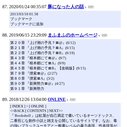
2020/01/24 00:35:07
豚になった人の話
2013/03/10 01:58
ブックマーク
ブックマークに追加
2019/06/15 23:29:09
まふまふのホームページ
第２０章 『上げ潮の予兆？〓@』(6/12)
第２１章 『上げ潮の予兆？〓A』(6/15)
第２２章 『上げ潮の予兆？〓B』(6/19)
第４３章 『根本郷にて〓@』(9/7)
第４４章 『根本郷にて〓A』(9/9)
第４５章 『根本郷にて〓B』【改稿版】(9/15)
第７９章 『捜索〓@』(2/27)
第８０章 『捜索〓A』(3/2)
第９０章 『新興勢力〓@』(4/27)
第９１章 『新興勢力
2018/12/26 13:04:00
ONLINE
[ INDEX ] > [ ONLINE ]
<<BACK [ CONTENTS ] NEXT>>
『 Bookshelf 』は虹屋が自己満足で書いているオーソドックス、
二番煎じな創作小説と雑文を公開しているサイトです。なお、毒
の強いブラックユーモアと一般書レベルの暴力表現、性表現等が