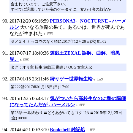
含まれています。ご注意下さい。
すべてに退屈していた俺のケータイに、変わり者の叔父か
2017/12/20 06:16:59
PERSONA3←NOCTURNE - ハーメ
ルン
大いなる旅路の果て。あるいは、世界が死んであ
なたが生まれた
６／２４ カッコウのなく頃に2017年12月20日(水) 01:02
2017/07/17 18:40:36
遊戯王ZEXAL 誤解、曲解、暗黒
界。
タグ：オリ主 転生 遊戯王 勘違い OCG 女主人公
2017/01/15 23:11:46
狩りゲー世界転生輪
第222話2017年01月15日(日) 17:00
2015/12/25 06:43:17
気がついたら高校生なのに塾の講師
になってたんだが - ハーメルン
第28話 一幕終わり 〓どうあがいてもゴタゴタ〓2015年12月25日
(金) 00:00
2014/04/21 00:33:10
Bookshelf 雑記処