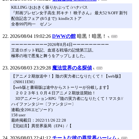
KILLING /おおきく振りかぶって /ハナバス
『邦画プレゼン女子高生 邦キチ！ 映子さん』 最大52％OFF 新刊
配信記念フェア (8/5まで) :kindleストア
全巻99円均一 ゼノン
2026/08/04 19:02:26
DWWの館
暗黒！暗黒！
ーーーーーーーーー2026年8月4日ーーーーーーーーー
王道ロボット戦記、血巡る戦場の記憶第三話。
極寒の地で悪鬼と舞うをアップしました。
2026/08/03 23:29:28
魔法世界の名探偵
【アニメ２期放送中！】陰の実力者になりたくて！【web版】
（N0611EM）
【web版と書籍版は途中からストーリーが分岐します】
２０２３年１０月４日アニメ２期放送開始！
3DアニメーションRPG『陰の実力者になりたくて！マスタ//
ハイファンタジー〔ファンタジー〕
連載(全206エピソード)
158 user
最終掲載日：2022/11/26 22:28
【完結済】異世界薬局（EP4）/【
2026/08/03 22:41:12
チートな彼の異世界ハーレム