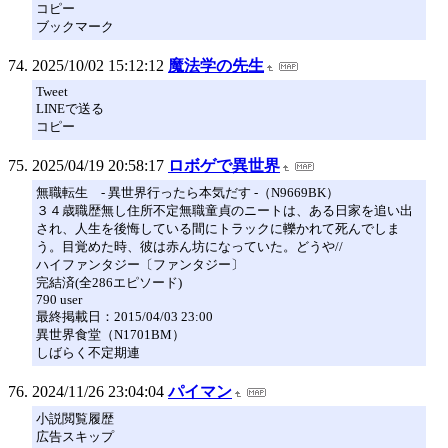
コピー
ブックマーク
2025/10/02 15:12:12
魔法学の先生
Tweet
LINEで送る
コピー
2025/04/19 20:58:17
ロボゲで異世界
無職転生 - 異世界行ったら本気だす -（N9669BK）
３４歳職歴無し住所不定無職童貞のニートは、ある日家を追い出
され、人生を後悔している間にトラックに轢かれて死んでしま
う。目覚めた時、彼は赤ん坊になっていた。どうや//
ハイファンタジー〔ファンタジー〕
完結済(全286エピソード)
790 user
最終掲載日：2015/04/03 23:00
異世界食堂（N1701BM）
しばらく不定期連
2024/11/26 23:04:04
パイマン
小説閲覧履歴
広告スキップ