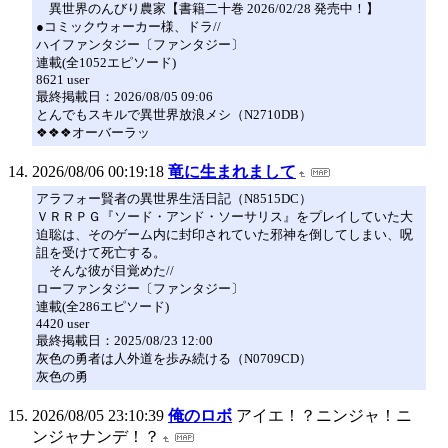
異世界のんびり農家【書籍二十巻 2026/02/28 発売中！】
●コミックウォーカー様、ドラ//
ハイファンタジー〔ファンタジー〕
連載(全1052エピソード)
8621 user
最終掲載日：2026/08/05 09:06
とんでもスキルで異世界放浪メシ（N2710DB）
❖❖❖オーバーラッ
2026/08/06 00:19:18
竜に生まれまして
アラフォー賢者の異世界生活日記（N8515DC）
ＶＲＲＰＧ『ソード・アンド・ソーサリス』をプレイしていた大
迫聡は、そのゲーム内に封印されていた邪神を倒してしまい、呪
詛を受けて死亡する。
そんな彼が目覚めた//
ローファンタジー〔ファンタジー〕
連載(全286エピソード)
4420 user
最終掲載日：2025/08/23 12:00
灰色の勇者は人外道を歩み続ける（N0709CD）
灰色の勇
2026/08/05 23:10:39
俺のロボ
アイエ！？ニンジャ！ニ
ンジャナンデ！？