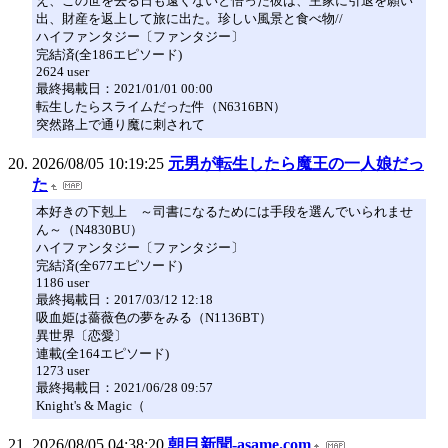
え、この世を去る日も遠くないと悟った彼は、主家に引退を願い
出、財産を返上して旅に出た。珍しい風景と食べ物//
ハイファンタジー〔ファンタジー〕
完結済(全186エピソード)
2624 user
最終掲載日：2021/01/01 00:00
転生したらスライムだった件（N6316BN）
突然路上で通り魔に刺されて
2026/08/05 10:19:25
元男が転生したら魔王の一人娘だっ
た
本好きの下剋上 ～司書になるためには手段を選んでいられませ
ん～（N4830BU）
ハイファンタジー〔ファンタジー〕
完結済(全677エピソード)
1186 user
最終掲載日：2017/03/12 12:18
吸血姫は薔薇色の夢をみる（N1136BT）
異世界〔恋愛〕
連載(全164エピソード)
1273 user
最終掲載日：2021/06/28 09:57
Knight's & Magic（
2026/08/05 04:38:20
朝目新聞-asame.com