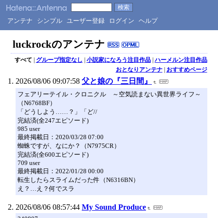
アンテナ
シンプル
ユーザー登録
ログイン
ヘルプ
luckrockのアンテナ
すべて
|
グループ指定なし
|
小説家になろう注目作品
|
ハーメルン注目作品
おとなりアンテナ
|
おすすめページ
2026/08/06 09:07:58
父と娘の『三日間』
フェアリーテイル・クロニクル ～空気読まない異世界ライフ～
（N6768BF）
「どうしよう……？」「ど//
完結済(全247エピソード)
985 user
最終掲載日：2020/03/28 07:00
蜘蛛ですが、なにか？（N7975CR）
完結済(全600エピソード)
709 user
最終掲載日：2022/01/28 00:00
転生したらスライムだった件（N6316BN）
え？…え？何でスラ
2026/08/06 08:57:44
My Sound Produce