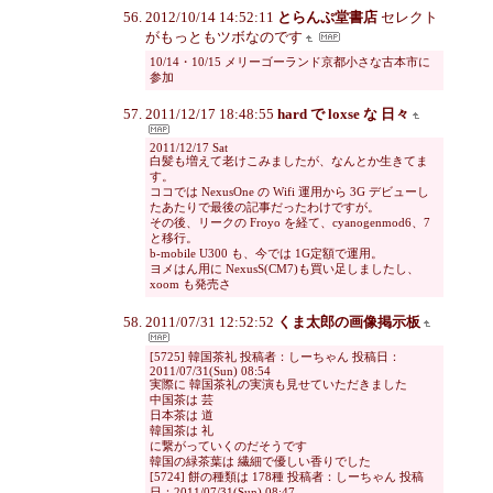
2012/10/14 14:52:11
とらんぷ堂書店
セレクト
がもっともツボなのです
10/14・10/15 メリーゴーランド京都小さな古本市に
参加
2011/12/17 18:48:55
hard で loxse な 日々
2011/12/17 Sat
白髪も増えて老けこみましたが、なんとか生きてま
す。
ココでは NexusOne の Wifi 運用から 3G デビューし
たあたりで最後の記事だったわけですが。
その後、リークの Froyo を経て、cyanogenmod6、7
と移行。
b-mobile U300 も、今では 1G定額で運用。
ヨメはん用に NexusS(CM7)も買い足しましたし、
xoom も発売さ
2011/07/31 12:52:52
くま太郎の画像掲示板
[5725] 韓国茶礼 投稿者：しーちゃん 投稿日：
2011/07/31(Sun) 08:54
実際に 韓国茶礼の実演も見せていただきました
中国茶は 芸
日本茶は 道
韓国茶は 礼
に繋がっていくのだそうです
韓国の緑茶葉は 繊細で優しい香りでした
[5724] 餅の種類は 178種 投稿者：しーちゃん 投稿
日：2011/07/31(Sun) 08:47