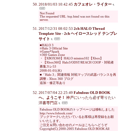
2018/01/03 10:42:45
カフェオレ・ライター
Not Found
The requested URL /top.html was not found on this
server.
2017/12/31 08:02:53
2ch HALO Thread
Template Site - 2ch ヘイロースレッド テンプレ
サイト
■HALO 3
○Halo 3 Official Site
○Game*Spark
○360 Games Zone
・【XBOX360】HALO mission102【Xbox】
・【Xbox360】Halo3/ODST/REACH COOP・対戦者
募集スレ53
2008-01-01(水)
■「Halo 3」関連情報 対戦マップの武器バランスを再
調整 - Xbox 360 ブログ
追加・修正等あり
2017/07/04 22:25:49
Fabulous OLD BOOK
へ、ようこそ！
神戸にいったら必ず寄りたい
洋書専門店
Fabulous OLD BOOKのトップページは移転しました
http://www.fobook.com/
ブックマークいただいているお客様は再登録をお願
いいたします。
ご注文＆問い合わせのメールはこちらへどうぞ
Copyright(C) 2000-2005 Fabulous OLD BOOK All