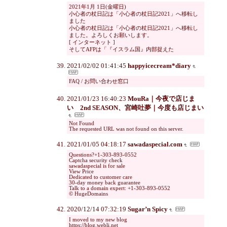
2021年1月 1日(金曜日)
小心者の杖日記は「小心者の杖日記2021」へ移転し
ました
小心者の杖日記は「小心者の杖日記2021」へ移転し
ました。よろしくお願いします。
[ インターネット ]
そしてAFPは「『イスラム国』内部捉えた
2021/02/02 01:41:45
happyicecream*diary
FAQ / お問い合わせ窓口
2021/01/23 16:40:23
MouRa｜今夜で店じま
い 2nd SEASON、宮崎吐夢｜今度も店じまい
Not Found
The requested URL was not found on this server.
2021/01/05 04:18:17
sawadaspecial.com
Questions?+1-303-893-0552
Captcha security check
sawadaspecial is for sale
View Price
Dedicated to customer care
30-day money back guarantee
Talk to a domain expert: +1-303-893-0552
© HugeDomains
2020/12/14 07:32:19
Sugar’n Spicy
I moved to my new blog
https://blog.webli.net