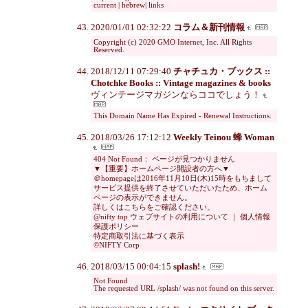
current | hebrew| links
2020/01/01 02:32:22
コラム＆新刊情報
Copyright (c) 2020 GMO Internet, Inc. All Rights
Reserved.
2018/12/11 07:29:40
チャチュカ・ブックス ::
Chotchke Books :: Vintage magazines & books
ヴィンテージマガジンならココでしょう！
This Domain Name Has Expired - Renewal Instructions.
2018/03/26 17:12:12
Weekly Teinou 蜂 Woman
404 Not Found： ページが見つかりません
▼【重要】ホームページ開設者の方へ▼
＠homepageは2016年11月10日(木)15時をもちまして
サービス提供を終了させていただいたため、ホーム
ページの表示ができません。
詳しくはこちらをご確認ください。
@nifty top ウェブサイトの利用について ｜ 個人情報
保護ポリシー
特定商取引法に基づく表示
©NIFTY Corp
2018/03/15 00:04:15
splash!
Not Found
The requested URL /splash/ was not found on this server.