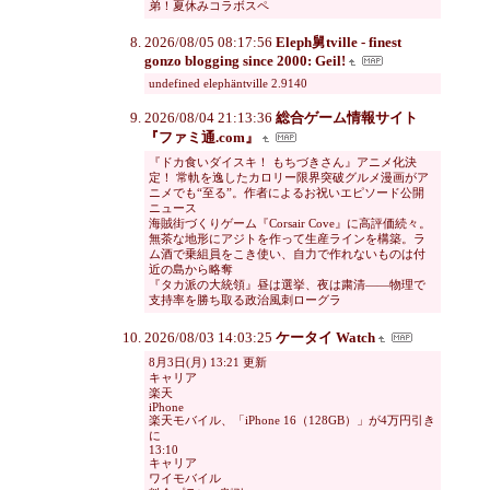
弟！夏休みコラボスペ
2026/08/05 08:17:56
Eleph舅tville - finest
gonzo blogging since 2000: Geil!
undefined elephäntville 2.9140
2026/08/04 21:13:36
総合ゲーム情報サイト
『ファミ通.com』
『ドカ食いダイスキ！ もちづきさん』アニメ化決
定！ 常軌を逸したカロリー限界突破グルメ漫画がア
ニメでも“至る”。作者によるお祝いエピソード公開
ニュース
海賊街づくりゲーム『Corsair Cove』に高評価続々。
無茶な地形にアジトを作って生産ラインを構築。ラ
ム酒で乗組員をこき使い、自力で作れないものは付
近の島から略奪
『タカ派の大統領』昼は選挙、夜は粛清――物理で
支持率を勝ち取る政治風刺ローグラ
2026/08/03 14:03:25
ケータイ Watch
8月3日(月) 13:21 更新
キャリア
楽天
iPhone
楽天モバイル、「iPhone 16（128GB）」が4万円引き
に
13:10
キャリア
ワイモバイル