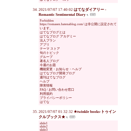
2021/07/07 17:40:02
はてなダイアリー -
Romantic Sentimental Diary
Forbidden
https://romasen.hatenablog.com/ は非公開に設定されて
います。
はてなブログとは
はてなブログ アカデミー
法人プラン
アプリ
テーマ ストア
旬のトピック
グループ
著名人ブログ
今週のお題
機能変更・お知らせ・ヘルプ
はてなブログ開発ブログ
週刊はてなブログ
ヘルプ
障害情報
FAQ / お問い合わせ窓口
利用規約
プライバシーポリシー
はてな
2021/07/07 01:32:32
★twinkle books-トゥイン
クルブックス★
slide1
slide2
slide3