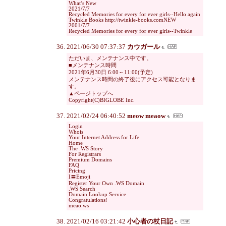
What’s New
2021/7/7
Recycled Memories for every for ever girls--Hello again
Twinkle Books http://twinkle-books.comNEW
2001/7/7
Recycled Memories for every for ever girls--Twinkle
2021/06/30 07:37:37
カウガール
ただいま、メンテナンス中です。
■メンテナンス時間
2021年6月30日 6:00～11:00(予定)
メンテナンス時間の終了後にアクセス可能となりま
す。
▲ページトップへ
Copyright(C)BIGLOBE Inc.
2021/02/24 06:40:52
meow meaow
Login
Whois
Your Internet Address for Life
Home
The .WS Story
For Registrars
Premium Domains
FAQ
Pricing
I〓Emoji
Register Your Own .WS Domain
.WS Search
Domain Lookup Service
Congratulations!
meao.ws
2021/02/16 03:21:42
小心者の杖日記