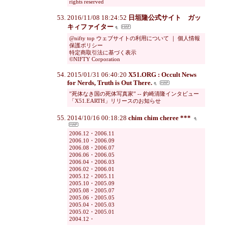
rights reserved
2016/11/08 18:24:52
日垣隆公式サイト ガッ
キィファイター
@nifty top ウェブサイトの利用について ｜ 個人情報
保護ポリシー
特定商取引法に基づく表示
©NIFTY Corporation
2015/01/31 06:40:20
X51.ORG : Occult News
for Nerds, Truth is Out There.
”死体なき国の死体写真家” -- 釣崎清隆インタビュー
「X51.EARTH」リリースのお知らせ
2014/10/16 00:18:28
chim chim cheree ***
2006.12・2006.11
2006.10・2006.09
2006.08・2006.07
2006.06・2006.05
2006.04・2006.03
2006.02・2006.01
2005.12・2005.11
2005.10・2005.09
2005.08・2005.07
2005.06・2005.05
2005.04・2005.03
2005.02・2005.01
2004.12・