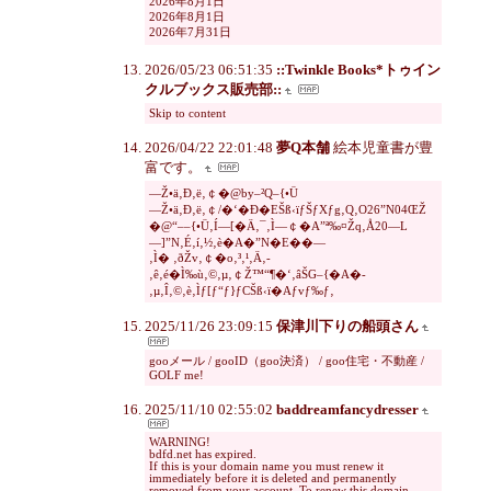
2026年8月1日
2026年8月1日
2026年7月31日
2026/05/23 06:51:35
::Twinkle Books*トゥイン
クルブックス販売部::
Skip to content
2026/04/22 22:01:48
夢Q本舗
絵本児童書が豊
富です。
—Ž•ä‚Ð‚ë‚￠�@by–²Q–{•Ü
—Ž•ä‚Ð‚ë‚￠/�‘�Ð�EŠß‹ïƒŠƒXƒg‚Q‚O26”N04ŒŽ
�@“––{•Ü‚Í—[�Ä‚¯‚Ì—￠�A”ª‰¤Žq‚Å20—L
—]”N‚É‚í‚½‚è�A�­”N�E�­�—
‚Ì� ‚ðŽv‚￠�o‚³‚¹‚Ä‚­
‚ê‚é�Ì‰ù‚©‚µ‚￠Ž™“¶�‘‚âŠG–{�A�­
‚µ‚Î‚©‚è‚Ìƒ[ƒ“ƒ}ƒCŠß‹ï�Aƒvƒ‰ƒ‚
2025/11/26 23:09:15
保津川下りの船頭さん
gooメール / gooID（goo決済） / goo住宅・不動産 /
GOLF me!
2025/11/10 02:55:02
baddreamfancydresser
WARNING!
bdfd.net has expired.
If this is your domain name you must renew it
immediately before it is deleted and permanently
removed from your account. To renew this domain