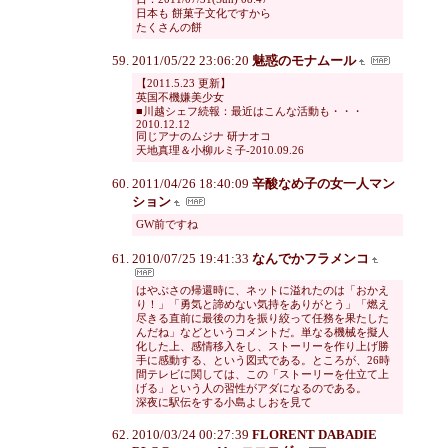
日本も 餅菓子文化ですから
たくさんの餅
2011/05/22 23:06:20
魅惑のモナムール
【2011.5.23 更新】
英国不機嫌美少女
■川越シェフ続報：最近はこんな活動も・・・
2010.12.12
同じアナのムジナ 研ナオコ
天地真理＆小柳ルミ子-2010.09.26
2011/04/26 18:40:09
辛酸なめ子の女一人マン
ション
GW前ですね
2010/07/25 19:41:33
なんでかフラメンコ
はやぶさの帰還時に、ネットに溢れたのは「おかえ
り！」「勇気と諦めない気持をありがとう」「燃え
尽きる直前に最後の力を振り絞って任務を果たした
んだね」などというコメントだ。単なる機械を擬人
化した上、感情移入をし、ストーリーを作り上げ勝
手に感動する、という図式である。ところが、26時
間テレビに関しては、この「ストーリーを仕立て上
げる」という人の習性がアダになるのである。
深夜に駅伝をする小島よしおを見て
2010/03/24 00:27:39
FLORENT DABADIE