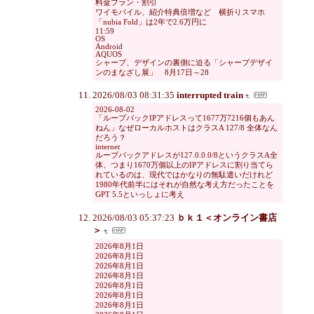
料金プラン・割引
ワイモバイル、紹介特典倍増など 横折りスマホ
「nubia Fold」は2年で2.6万円に
11:59
OS
Android
AQUOS
シャープ、デザインの裏側に迫る「シャープデザイ
ンのまなざし展」 8月17日～28
2026/08/03 08:31:35
interrupted train
2026-08-02
「ループバックIPアドレスって1677万7216個もあん
ねん」なぜローカルホストはクラスA 127/8 全体なん
だろう？
internet
ループバックアドレスが127.0.0.0/8というクラスA全
体、つまり1670万個以上のIPアドレスに割り当てら
れているのは、現代ではかなりの無駄遣いだけれど
1980年代前半にはそれが自然な考え方だったことを
GPT 5.5といっしょに考え
2026/08/03 05:37:23
ｂｋ１＜オンライン書店
＞
2026年8月1日
2026年8月1日
2026年8月1日
2026年8月1日
2026年8月1日
2026年8月1日
2026年8月1日