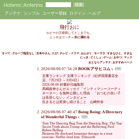
アンテナ
シンプル
ユーザー登録
ログイン
ヘルプ
飛行おに
ルビーの王様探してどこまでも。
ニッキはコッチ→
水に溺れる
すべて
|
グループ指定なし
|
古本やさん
|
たび
|
テレビ・ドラマ
|
おんがく
|
モーヲタ
|
すきなひと、すきな
にっき
|
どくしょ
|
ゲーム
|
おやつ
|
マック
おとなりアンテナ
|
おすすめページ
2026/08/06 07:54:28
BOOKアサヒコム
文庫ランキング 文庫ランキング（紀伊国屋書店全
店、7月29日 ～ 8月4日）
2026.08.06 好書好日編集部
髙嶋政伸さんがエッセイ「インティマシーコーディ
ネーター」を無料公開した理由 「おつむの良い子
は長居しない」インタビュー
生きるとは変身し続けること 山崎怜奈
2026/08/06 07:40:47
Boing Boing: A Directory
of Wonderful Things
Tom The Dancing Bug Tom the Dancing Bug: The Top-
Secret Truth about Trump and the Reflecting Pool
Ruben Bolling
Business He disclosed ketamine therapy in a trust
exercise. Netflix fired him. Ellsworth