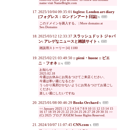
name visit NameBright.com
2025/10/04 09:35:01
fogless: London art diary
[フォグレス：ロンドンアート日誌]
このドメインを購入する。 | More domains at
Seo.Domains
2025/03/12 12:33:37
スラッシュドット ジャパ
ン: アレゲなニュースと雑談サイト
雑談用ストーリー [4] 1180
2025/02/21 03:49:50
:: pieni・huone :: ピエ
ニ・フオネ ::
お知らせ
2025.02.18
今週はお休みにお気をつけてご来店ください、
今週は寒い週になるとか
うっかり風邪ひかないようにお気をつけてお過ごし
ください
楽しい週にしたいですね
2025/01/08 00:46:29
Books Orchard
<< January 2025 | 1 2 3 4 5 6 7 8 9 10 11 12 13 14 15
16 17 18 19 20 21 22 23 24 25 26 27 28 29 30 31 >>
(C) 2025 ブログ JUGEM Some Rights Reserved.
2024/10/07 11:07:45
CNN.com