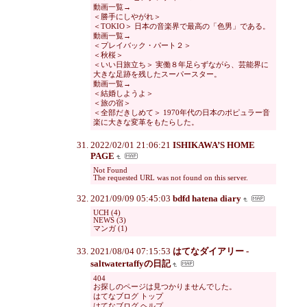
動画一覧→
＜勝手にしやがれ＞
＜TOKIO＞ 日本の音楽界で最高の「色男」である。
動画一覧→
＜プレイバック・パート２＞
＜秋桜＞
＜いい日旅立ち＞ 実働８年足らずながら、芸能界に
大きな足跡を残したスーパースター。
動画一覧→
＜結婚しようよ＞
＜旅の宿＞
＜全部だきしめて＞ 1970年代の日本のポピュラー音
楽に大きな変革をもたらした。
2022/02/01 21:06:21
ISHIKAWA’S HOME
PAGE
Not Found
The requested URL was not found on this server.
2021/09/09 05:45:03
bdfd hatena diary
UCH (4)
NEWS (3)
マンガ (1)
2021/08/04 07:15:53
はてなダイアリー -
saltwatertaffyの日記
404
お探しのページは見つかりませんでした。
はてなブログ トップ
はてなブログ ヘルプ