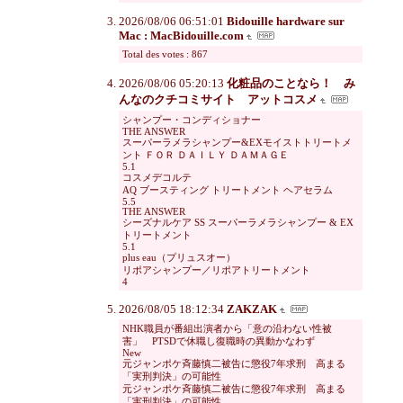
2026/08/06 06:51:01
Bidouille hardware sur
Mac : MacBidouille.com
Total des votes : 867
2026/08/06 05:20:13
化粧品のことなら！ み
んなのクチコミサイト アットコスメ
シャンプー・コンディショナー
THE ANSWER
スーパーラメラシャンプー&EXモイストトリートメ
ント ＦＯＲ ＤＡＩＬＹ ＤＡＭＡＧＥ
5.1
コスメデコルテ
AQ ブースティング トリートメント ヘアセラム
5.5
THE ANSWER
シーズナルケア SS スーパーラメラシャンプー & EX
トリートメント
5.1
plus eau（プリュスオー）
リポアシャンプー／リポアトリートメント
4
2026/08/05 18:12:34
ZAKZAK
NHK職員が番組出演者から「意の沿わない性被
害」 PTSDで休職し復職時の異動かなわず
New
元ジャンポケ斉藤慎二被告に懲役7年求刑 高まる
「実刑判決」の可能性
元ジャンポケ斉藤慎二被告に懲役7年求刑 高まる
「実刑判決」の可能性