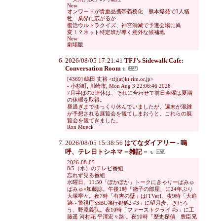
New
オンワードが貴重品携帯義務化 熊本爆発で3人犠
牲 業界に広がるか
復活ウルトラクイズ、神宮消滅で予選会場に異
変！？ネット特定班が導く意外な候補地
New
劇場版
2026/08/05 17:21:41
TFJ’s Sidewalk Cafe:
Conversation Room
[4369] 嶋田 丈裕 <tfj(at)kt.rim.or.jp>
- 小杉町, 川崎市, Mon Aug 3 22:06:46 2026
7月半ばの3連休は、それに合わせて前日金曜は夏期
の休暇を取得。
昼過ぎまでゆっくり休んでいましたが、週末が混雑
が予想される展覧会を観てしまおうと、これらの展
覧会を観てきました。
Ron Mueck
2026/08/05 15:38:56
はてなダイアリー - 嗚
呼、テレ日トシネマ－雑記－
2026-08-05
8/5（水）のテレビ番組
忘れず見る番組
水曜日。11:50「ぽかぽか」トークにきゃりーぱみゅ
ぱみゅ×加藤諒。午後1時「徹子の部屋」に24年ぶり
大塚寧々。夜7時「有吉の壁」は[TVer]。夜9時「大追
跡～警視庁SSBC強行犯係2 #3」に望月歩、きたろ
う、野添義弘。夜10時「ファーストクライ #5」に工
藤遥 河村花 平澤宏々路 。夜10時「歴史探偵 豊臣兄