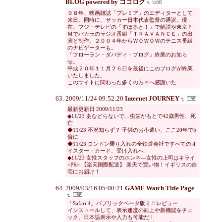
BLOG powered by ココログ
９８年、映画雑誌「プレミア」のエディターとして
来日。同時に、サッカー日本代表監督の通訳。現
在、フジ・テレビの「すぽると！」で解説や東京Ｆ
Ｍでバカラのラジオ番組「ＴＲＡＶＡＮＣＥ」の出
演と制作。２００４年からＷＯＷＯＷのテニス番組
のナビゲーターも。
「フローラン・ダバディ・ブログ」終業のお知ら
せ。
平成２０年１１月２６日を最後にこのブログが終業
いたしました。
このサイトに関わった多くの方々へ感謝いた
2009/11/24 09:52:20
Internet JOURNEY
最新更新日 2009/11/23
◆11/23 あなどらないで…虫歯がもとで42歳男性、死
亡
◆11/23 不況知らず？ 子供のお小遣い、ここ20年で5
倍に
◆11/23 ロンドン乗り入れの全鉄道会社ですべてのオ
イスター・カード、受け入れへ
◆11/23 女性スタッフのホンネ―女性の上司はキライ
<PR> 【楽天国際配送】 楽天で買い物！イギリスの自
宅にお届け！
2009/03/16 05:00:21
GAME Watch Title Page
「Safari 4」パブリックベータ版ミニレビュー
インストールして、表示速度の向上や新機能をチェ
ック。日本語表示や入力も可能だ！