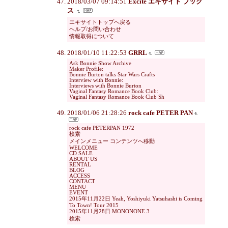
2018/03/07 09:14:51
Excite エキサイト ブック
ス
エキサイトトップへ戻る
ヘルプ/お問い合わせ
情報取得について
2018/01/10 11:22:53
GRRL
Ask Bonnie Show Archive
Maker Profile:
Bonnie Burton talks Star Wars Crafts
Interview with Bonnie:
Interviews with Bonnie Burton
Vaginal Fantasy Romance Book Club:
Vaginal Fantasy Romance Book Club Sh
2018/01/06 21:28:26
rock cafe PETER PAN
rock cafe PETERPAN 1972
検索
メインメニュー コンテンツへ移動
WELCOME
CD SALE
ABOUT US
RENTAL
BLOG
ACCESS
CONTACT
MENU
EVENT
2015年11月22日 Yeah, Yoshiyuki Yatsuhashi is Coming
To Town! Tour 2015
2015年11月28日 MONONONE 3
検索