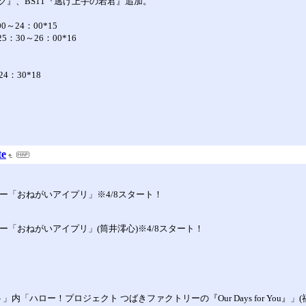
ャック』、BS11『逃げ上手の若君』追加。
0～24：00*15
5：30～26：00*16
4：30*18
。
e
ーナー「おねがいアイプリ」※4/8スタート！
ナー「おねがいアイプリ」(筒井澪心)※4/8スタート！
」内「ハロー！プロジェクト つばきファクトリーの『Our Days for You』」(