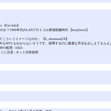
】
per 【Get Info】
？1980年代のLANプロトコル群雄割拠時代 【kzn@note】
ういうイメージなのか」 【h_okumura@X】
もMVCもわからないそうです。指導するのに最適な手法をおしえてもらえませんか？
の処理 - AXIA
トに注意 - ネット詐欺総研