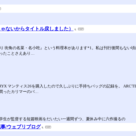
じゃないからタイトル戻しました）
あり 街角の名菜・名小吃』という料理本があります*1。私は刊行後間もない
ったことさえあり…
ERYX マンティス26を購入したので久しぶりに手持ちバッグの記録を。 ARC'
買ったカリマーのバ…
学生が監督する短篇映画をだいたい一週間ずつ、夏休み中に六作撮るの
事/ウェブリブログ