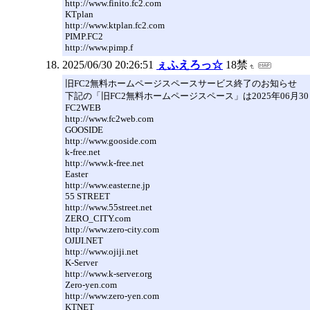
http://www.finito.fc2.com
KTplan
http://www.ktplan.fc2.com
PIMP.FC2
http://www.pimp.f
2025/06/30 20:26:51
ぇふえろっ☆
18禁
旧FC2無料ホームページスペースサービス終了のお知らせ
下記の「旧FC2無料ホームページスペース」は2025年06月
FC2WEB
http://www.fc2web.com
GOOSIDE
http://www.gooside.com
k-free.net
http://www.k-free.net
Easter
http://www.easter.ne.jp
55 STREET
http://www.55street.net
ZERO_CITY.com
http://www.zero-city.com
OJIJI.NET
http://www.ojiji.net
K-Server
http://www.k-server.org
Zero-yen.com
http://www.zero-yen.com
KTNET