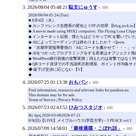
2026/08/04 05:48:21
駄文にゅうす
2026/08/04 05:24 (Tue)
■ 8月4日（火）
◆ カンファレンス生態系の変化と CFP の功罪 【blog.jxck.io
◆ A movie made using MSX2 computers: The Flying Luna Clip
◆ インターネット以前、僕たちはどうやってPCを繋いでいたのか
◆ AIによってコーディングは終わりましたか？ - Quora
◆ 「次期学習指導要領の「AIにコードを書かせて・・・」ってこ
◆ AIをつかったプログラミングをする若者はオブジェクト指向
◆ WordPress移行前後の攻撃実測｜消えたのは攻撃ではなくPHP
◆ QRコード決済での不当請求詐欺増加、ポイント付与偽サイ
◆ 値下げ交渉に応じない 【V】
◆
2026/07/25 01:13:38
おもパン
Find information, resources and relevant links for pandora.nu.
This domain may be for sale.
Terms of Service | Privacy Policy
2026/07/23 02:43:52
ひみつスタジオ
By fqtq 2020-03-082026-07-21
8/9(日)【LIVE】メイプルハウス(学芸大学) – 3 PEACE vol.1
2026/07/09 14:58:01
「最後通牒・こぼれ話」