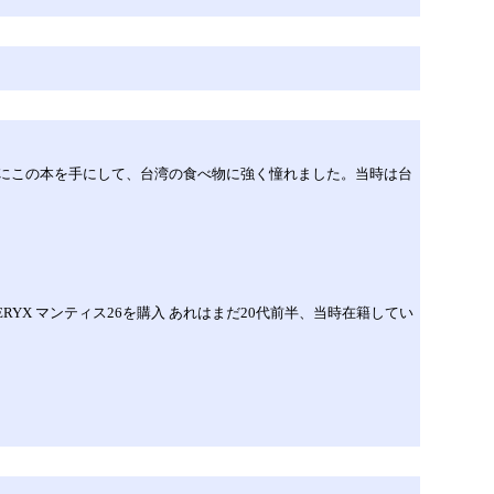
頃にこの本を手にして、台湾の食べ物に強く憧れました。当時は台
TERYX マンティス26を購入 あれはまだ20代前半、当時在籍してい