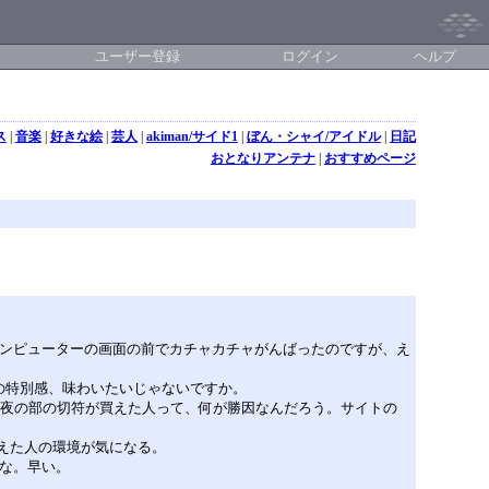
ユーザー登録
ログイン
ヘルプ
ス
|
音楽
|
好きな絵
|
芸人
|
akiman/サイド1
|
ぼん・シャイ/アイドル
|
日記
おとなりアンテナ
|
おすすめページ
コンピューターの画面の前でカチャカチャがんばったのですが、え
楽の特別感、味わいたいじゃないですか。
楽夜の部の切符が買えた人って、何が勝因なんだろう。サイトの
買えた人の環境が気になる。
な。早い。