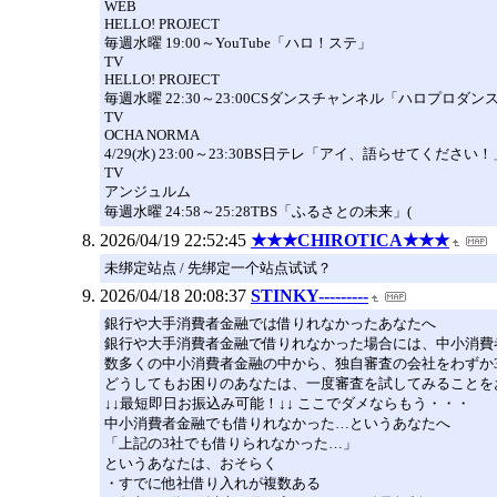
WEB
HELLO! PROJECT
毎週水曜 19:00～YouTube「ハロ！ステ」
TV
HELLO! PROJECT
毎週水曜 22:30～23:00CSダンスチャンネル「ハロプロダ
TV
OCHA NORMA
4/29(水) 23:00～23:30BS日テレ「アイ、語らせてください
TV
アンジュルム
毎週水曜 24:58～25:28TBS「ふるさとの未来」(
2026/04/19 22:52:45
★★★CHIROTICA★★★
未绑定站点 / 先绑定一个站点试试？
2026/04/18 20:08:37
STINKY---------
銀行や大手消費者金融では借りれなかったあなたへ
銀行や大手消費者金融で借りれなかった場合には、中小消費
数多くの中小消費者金融の中から、独自審査の会社をわずか
どうしてもお困りのあなたは、一度審査を試してみることを
↓↓最短即日お振込み可能！↓↓ ここでダメならもう・・・
中小消費者金融でも借りれなかった…というあなたへ
「上記の3社でも借りられなかった…」
というあなたは、おそらく
・すでに他社借り入れが複数ある