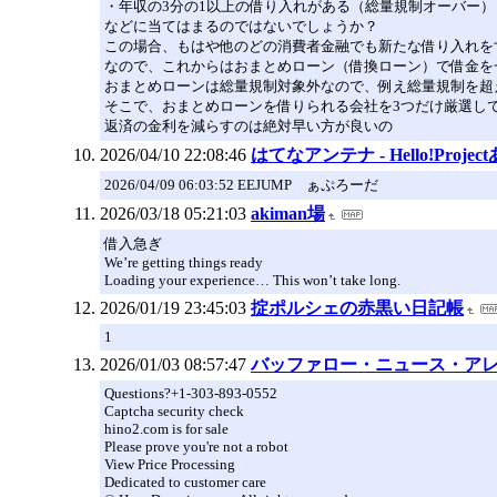
・年収の3分の1以上の借り入れがある（総量規制オーバー）
などに当てはまるのではないでしょうか？
この場合、もはや他のどの消費者金融でも新たな借り入れを
なので、これからはおまとめローン（借換ローン）で借金を
おまとめローンは総量規制対象外なので、例え総量規制を超
そこで、おまとめローンを借りられる会社を3つだけ厳選し
返済の金利を減らすのは絶対早い方が良いの
2026/04/10 22:08:46
はてなアンテナ - Hello!Proj
2026/04/09 06:03:52 EEJUMP ぁぷろーだ
2026/03/18 05:21:03
akiman場
借入急ぎ
We’re getting things ready
Loading your experience… This won’t take long.
2026/01/19 23:45:03
掟ポルシェの赤黒い日記帳
1
2026/01/03 08:57:47
バッファロー・ニュース・ア
Questions?+1-303-893-0552
Captcha security check
hino2.com is for sale
Please prove you're not a robot
View Price Processing
Dedicated to customer care