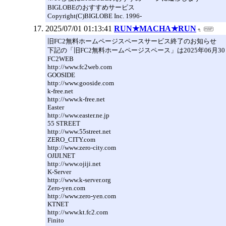
BIGLOBEのおすすめサービス
Copyright(C)BIGLOBE Inc. 1996-
2025/07/01 01:13:41
RUN★MACHA★RUN
旧FC2無料ホームページスペースサービス終了のお知らせ
下記の「旧FC2無料ホームページスペース」は2025年06月
FC2WEB
http://www.fc2web.com
GOOSIDE
http://www.gooside.com
k-free.net
http://www.k-free.net
Easter
http://www.easter.ne.jp
55 STREET
http://www.55street.net
ZERO_CITY.com
http://www.zero-city.com
OJIJI.NET
http://www.ojiji.net
K-Server
http://www.k-server.org
Zero-yen.com
http://www.zero-yen.com
KTNET
http://www.kt.fc2.com
Finito