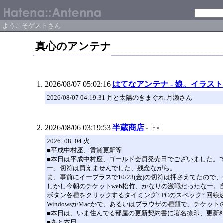
ようこそゲストさん
真心のアンテナ
2026/08/07 05:02:16
はてなアンテナ - 娘。イラス
2026/08/07 04:19:31 月と太陽のきまぐれ 月瀬さん
2026/08/06 03:19:53
半蔵商店
2026_08_04 火
■平成中村座、賃貸更新等
■本日は平成中村座、ゴールド会員発売日でございました。
ー、切符は買えませんでした、残念ながら。
ま、事前にイープラスで10/23(金)の切符は押さえてた
しかし今朝のチケットweb松竹、かなりの激戦だったなー
ボタン各種をクリックするタイミング? PCのスペック? 回線
WindowsかMacかで、あるいはブラウザの種類で、チケ
■本日は、いま住んでる部屋の更新契約書に署名捺印、更新
■あと本日