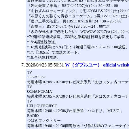
最終更新日：2026/7/7…JCOM BS『山ねずみロッキーチ
『岩元先輩ノ推薦』 BSフジ 07/07(火) 24：30～25：00
『山ねずみロッキーチャック』 [旧] JCOM BS 07/11(土) 22：0
『灰原くんの強くて青春ニューゲーム』 [再] BS11 07/11(土) 2
『逃げ上手の若君』 [再] BS11 07/13(月) 24：30～25：00
『盗掘王』 BSフジ 07/14(火) 23：30～24：00*17
『きみが死ぬまで恋をしたい』 WOWOW 07/17(火) 24：00～2
*7:初回2話連続放送、第3話と第4話は日時を変更して放送。
*15:4話連続放送。
*16:第3話以降は7/26(日)より毎週日曜24：30～25：00放送
*17:【182ch】で放送スタート。
*18:全話無料放送。
2026/04/23 05:50:31
W（ダブルユー） official websit
TV
Juice=Juice
毎週水曜 07:05～07:30テレビ東京系列「おはスタ」内コ
TV
OCHA NORMA
毎週水曜 07:05～07:30テレビ東京系列「おはスタ」内コー
TV
HELLO! PROJECT
毎週水曜 12:00～12:30びわ湖放送「ハロドリ。-MUSIC-」
RADIO
つばきファクトリー
毎週水曜 19:00～21:30南海放送「杉作J太郎のファニーナイト