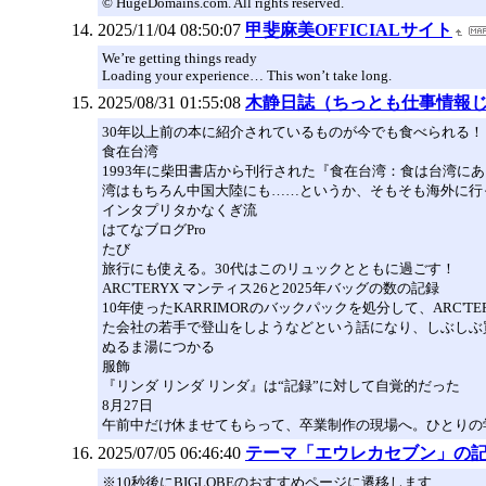
© HugeDomains.com. All rights reserved.
2025/11/04 08:50:07
甲斐麻美OFFICIALサイト
We’re getting things ready
Loading your experience… This won’t take long.
2025/08/31 01:55:08
木静日誌（ちっとも仕事情報
30年以上前の本に紹介されているものが今でも食べられる！
食在台湾
1993年に柴田書店から刊行された『食在台湾：食は台湾に
湾はもちろん中国大陸にも……というか、そもそも海外に行
インタプリタかなくぎ流
はてなブログPro
たび
旅行にも使える。30代はこのリュックとともに過ごす！
ARC'TERYX マンティス26と2025年バッグの数の記録
10年使ったKARRIMORのバックパックを処分して、ARC'T
た会社の若手で登山をしようなどという話になり、しぶしぶ
ぬるま湯につかる
服飾
『リンダ リンダ リンダ』は“記録”に対して自覚的だった
8月27日
午前中だけ休ませてもらって、卒業制作の現場へ。ひとりの
2025/07/05 06:46:40
テーマ「エウレカセブン」の記
※10秒後にBIGLOBEのおすすめページに遷移します