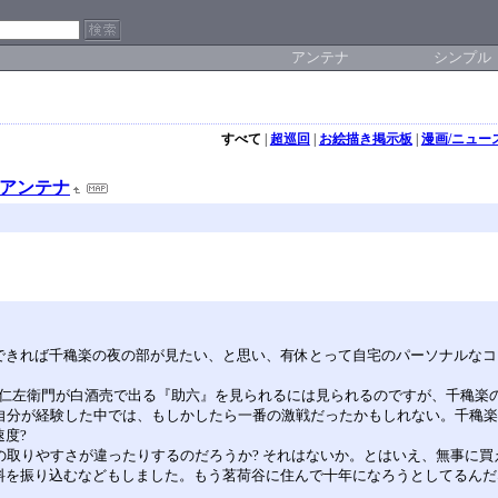
アンテナ
シンプル
すべて
|
超巡回
|
お絵描き掲示板
|
漫画/ニュー
トアンテナ
できれば千穐楽の夜の部が見たい、と思い、有休とって自宅のパーソナルな
ので、仁左衛門が白酒売で出る『助六』を見られるには見られるのですが、千穐
。自分が経験した中では、もしかしたら一番の激戦だったかもしれない。千穐
速度?
ットの取りやすさが違ったりするのだろうか? それはないか。とはいえ、無事に
料を振り込むなどもしました。もう茗荷谷に住んで十年になろうとしてるんだ