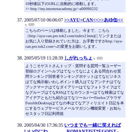
10秒後以下のURLに自動的に移動します。
>> http://my.internetacademy.jp/~a00090232
2005/07/10 06:06:07
>>AYU+CAN<<>>あゆ缶<<
こちらのページは移動しました。今まで、こちら
（http://ayu-can.pro.tok2.com/index2.htm)にリンクまたは
お気に入り登録されていた方は、お手数ですがhttp://ayu-
can.pro.tok2.comへの変更をお願いします。
2005/05/19 11:28:39
しがれっちょ
ようこそゲストさんトップ・質問する質問一覧ユーザー
登録ログインヘルプはてなってなによくある問合わせ質
問ランキング回答者ランキングポケットはてなビジネス
はてな掲示板いわしポイント購入はてなアンテナはてな
ブックマークはてなダイアリーはてなフォトライフはて
なグループはてなRSSはてなカウンターはてな検索はてな
アイデアともだち紹介はてなツールバーFirefoxブラウザ
FotolifeDesktopはてなの本はてなアフィリエイト日記を本
にするウェブサービスメールマガジン機能変更・お知ら
せスタッフ日記利用規
2005/04/30 17:36:35
いつまでも一緒に笑えれば
いいのにね。 ROMANTIST*EGOIST