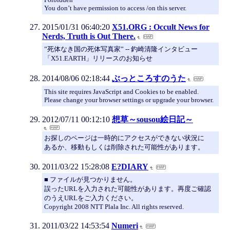
You don’t have permission to access /on this server.
2015/01/31 06:40:20
X51.ORG : Occult News for
Nerds, Truth is Out There.
”死体なき国の死体写真家” -- 釣崎清隆インタビュー
「X51.EARTH」リリースのお知らせ
2014/08/06 02:18:44
ぶっところすのうた
This site requires JavaScript and Cookies to be enabled.
Please change your browser settings or upgrade your browser.
2012/07/11 00:12:10
想草～sousou絵日記～
お探しのページは一時的にアクセスができない状況に
あるか、移動もしくは削除された可能性があります。
2011/03/22 15:28:08
E?DIARY
■ ファイルが見つかりません。
誤ったURLを入力された可能性があります。再度ご確認
のうえURLをご入力ください。
Copyright 2008 NTT Plala Inc. All rights reserved.
2011/03/22 14:53:54
Numeri