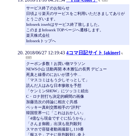
サービス終了のお知らせ
日頃より楽天のサービスをご利用いただきましてありが
とうございます。
Infoseek iswebはサービス終了致しました。
このままInfoseek TOPページへ遷移します。
楽天株式会社
Infoseekトップへ
2018/06/27 12:19:43
4コマ日記サイト [akinee]
クーポン多数！お買い物マラソン
NEWS小山 活動再開 本木雅弘の長男 デビュー
死臭と線香のにおいが漂う中…
「マスコミはもう少しそっとして」
読んだ人はみな日本惨敗を予想
「ケンミンSHOW」にツッコミ続出
C・ロナ肘打ち決定的瞬間の画像
加藤浩次の持論に相次ぐ共感
ベッキー真剣交際相手の“評判”
韓国世界一に「これはおかしい」
「4億なら現金ですぐに払うから」
「さんま御殿」出演も批判殺到
スマホで容疑者動画撮影し110番
「報ステ」アナに批判殺到し炎上