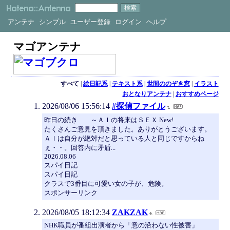
アンテナ
シンプル
ユーザー登録
ログイン
ヘルプ
マゴアンテナ
すべて
|
絵日記系
|
テキスト系
|
世間ののぞき窓
|
イラスト
おとなりアンテナ
|
おすすめページ
2026/08/06 15:56:14
#探偵ファイル
昨日の続き ～ＡＩの将来はＳＥＸ New!
たくさんご意見を頂きました。ありがとうございます。
ＡＩは自分が絶対だと思っている人と同じですからね
ぇ・・。回答内に矛盾...
2026.08.06
スパイ日記
スパイ日記
クラスで3番目に可愛い女の子が、危険。
スポンサーリンク
2026/08/05 18:12:34
ZAKZAK
NHK職員が番組出演者から「意の沿わない性被害」