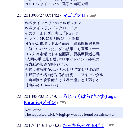
ＮＦＬジャイアンツの選手の自宅で遺
2018/06/27 07:14:27
マゴブクロ
W杯 ナイジェリアvsアルゼンチン
W杯 アイスランドvsクロアチア
そのクールビズ、実は「NG」？
ヘラヘラMCに批判殺到「不愉快」
ＮＹ外為市場はドル全面高、貿易摩擦巡る懸…
「何ていいヤツだ」ダル敵軍にも高級ステー…
ＮＹ外為市場はドル全面高、貿易摩擦巡る懸…
“人間の手に最も近い”ロボットハンド搭載の…
有力紙の報道が割れたワケ
会談は何故開かれた？木を見て森を見ずの愚…
中野京子の名画が語る西洋史――スキャンダル…
「自衛隊の攻撃能力は世界一流」と主張する…
【海外発！Breaking
2018/06/02 21:49:18
ろじっくぱらだいす(Logic
Paradise)メイン
Not Found
The requested URL /~logicp/ was not found on this server.
2017/11/16 15:00:22
だったらイケるぜ！