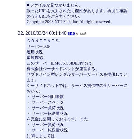
■ ファイルが見つかりません。
誤ったURLを入力された可能性があります。再度ご確認
のうえURLをご入力ください。
Copyright 2008 NTT Plala Inc. All rights reserved.
2010/03/24 00:14:40
eno
ＣＯＮＴＥＮＴＳ
サーバーTOP
運用状況
環境確認
このサーバー[EM035.CSIDE.JP]では、
株式会社シーサイドネットが運営する、
サブドメイン型レンタルサーバーサービスを提供してい
ます。
シーサイドネットでは、サービス提供中の全サーバーに
おいて、
・ サーバー利用者数
・ サーバースペック
・ サーバー負荷状況
・ サーバー転送量状況
を完全に公開しております。 また、
・ サーバー負荷状況
・ サーバー転送量状況
に関しましては、