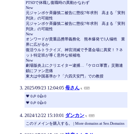
PTSDで休職し復職時の異動かなわず
New
元ジャンポケ斉藤慎二被告に懲役7年求刑 高まる「実刑
判決」の可能性
元ジャンポケ斉藤慎二被告に懲役7年求刑 高まる「実刑
判決」の可能性
New
オンワードが貴重品携帯義務化 熊本爆発で3人犠牲 業
界に広がるか
復活ウルトラクイズ、神宮消滅で予選会場に異変！？ネ
ット特定班が導く意外な候補地
New
劇場版炎上にクリエイター逮捕…『ケロロ軍曹』災難連
鎖にファン悲痛
東大は中国基準か？「六四天安門」での教授
2025/09/23 12:04:05
母さん
💗 0🎉 0👍 0
💗 0🎉 0👍 0
2024/12/22 15:10:01
ダンカン
このドメインを購入する。 | More domains at Seo.Domains