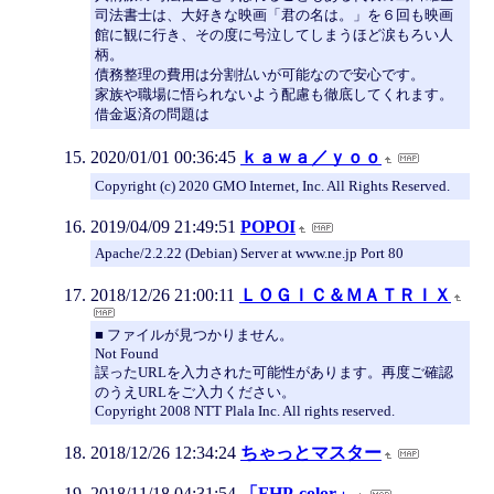
司法書士は、大好きな映画「君の名は。」を６回も映画
館に観に行き、その度に号泣してしまうほど涙もろい人
柄。
債務整理の費用は分割払いが可能なので安心です。
家族や職場に悟られないよう配慮も徹底してくれます。
借金返済の問題は
2020/01/01 00:36:45
ｋａｗａ／ｙｏｏ
Copyright (c) 2020 GMO Internet, Inc. All Rights Reserved.
2019/04/09 21:49:51
POPOI
Apache/2.2.22 (Debian) Server at www.ne.jp Port 80
2018/12/26 21:00:11
ＬＯＧＩＣ＆ＭＡＴＲＩＸ
■ ファイルが見つかりません。
Not Found
誤ったURLを入力された可能性があります。再度ご確認
のうえURLをご入力ください。
Copyright 2008 NTT Plala Inc. All rights reserved.
2018/12/26 12:34:24
ちゃっとマスター
2018/11/18 04:31:54
「FHP-color」