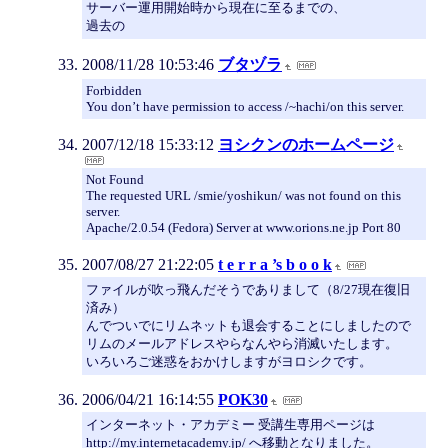
サーバー運用開始時から現在に至るまでの、
過去の
2008/11/28 10:53:46
ブタヅラ
Forbidden
You don’t have permission to access /~hachi/on this server.
2007/12/18 15:33:12
ヨシクンのホームページ
Not Found
The requested URL /smie/yoshikun/ was not found on this
server.
Apache/2.0.54 (Fedora) Server at www.orions.ne.jp Port 80
2007/08/27 21:22:05
t e r r a ’s b o o k
ファイルが吹っ飛んだそうでありまして（8/27現在復旧
済み）
んでついでにリムネットも退会することにしましたので
リムのメールアドレスやらなんやら消滅いたします。
いろいろご迷惑をおかけしますがヨロシクです。
2006/04/21 16:14:55
POK30
インターネット・アカデミー 受講生専用ページは
http://my.internetacademy.jp/ へ移動となりました。