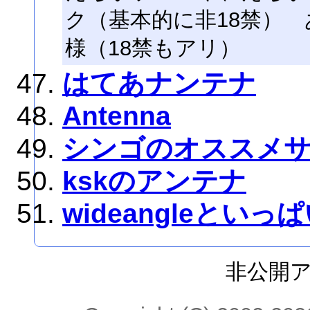
ク（基本的に非18禁）
様（18禁もアリ）
はてあナンテナ
Antenna
シンゴのオススメ
kskのアンテナ
wideangleとい
非公開