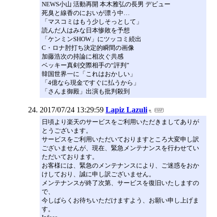
NEWS小山 活動再開 本木雅弘の長男 デビュー
死臭と線香のにおいが漂う中…
「マスコミはもう少しそっとして」
読んだ人はみな日本惨敗を予想
「ケンミンSHOW」にツッコミ続出
C・ロナ肘打ち決定的瞬間の画像
加藤浩次の持論に相次ぐ共感
ベッキー真剣交際相手の“評判”
韓国世界一に「これはおかしい」
「4億なら現金ですぐに払うから」
「さんま御殿」出演も批判殺到
2017/07/24 13:29:59
Lapiz Lazuli
日頃より楽天のサービスをご利用いただきましてありが
とうございます。
サービスをご利用いただいておりますところ大変申し訳
ございませんが、現在、緊急メンテナンスを行わせてい
ただいております。
お客様には、緊急のメンテナンスにより、ご迷惑をおか
けしており、誠に申し訳ございません。
メンテナンスが終了次第、サービスを復旧いたしますの
で、
今しばらくお待ちいただけますよう、お願い申し上げま
す。