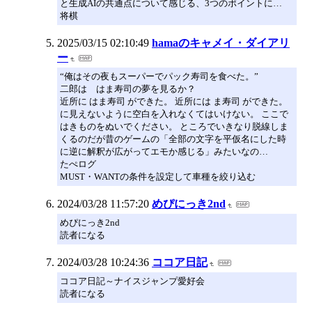
と生成AIの共通点について感じる、3つのポイントに…
将棋
2025/03/15 02:10:49
hamaのキャメイ・ダイアリ
ー
“俺はその夜もスーパーでパック寿司を食べた。”
二郎は はま寿司の夢を見るか？
近所に はま寿司 ができた。 近所には ま寿司 ができた。
に見えないように空白を入れなくてはいけない。 ここで
はきものをぬいでください。 ところでいきなり脱線しま
くるのだが昔のゲームの「全部の文字を平仮名にした時
に逆に解釈が広がってエモか感じる」みたいなの…
たぺログ
MUST・WANTの条件を設定して車種を絞り込む
2024/03/28 11:57:20
めぴにっき2nd
めぴにっき2nd
読者になる
2024/03/28 10:24:36
ココア日記
ココア日記～ナイスジャンプ愛好会
読者になる