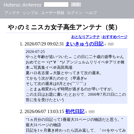
アンテナ
シンプル
ユーザー登録
ログイン
ヘルプ
や♪のミニスカ女子高生アンテナ（笑）
おとなりアンテナ
|
おすすめページ
2026/07/29 09:02:31
まいきゅうの日記
2026-07-25
やっと年齢が追いついた← この日に二十歳の遊季ちゃん
おめでとーヾ(*´∀｀*)ﾉ アンジュルムリリイベ＠アリオ橋
本→写真集イベ＠高田馬場
夏ハロ名古屋→大阪とやってきて次の週末。
てかもう次が来たのかと（早過ぎw
そして次の週末は8月とか(￣▽￣;)
…とまぁ相変わらず時間が過ぎるのが早いですが。
この土日はお題に書いたとおりで、2006年7月25日にこの
世に生を受けたという
2026/06/07 13:03:15
初代日記
“1ヵ月分の日記って1冊最大31ページの物語だと思う。”
最大31ページの物語
日記を1ヶ月書き終わったら読み返して、「○○をやってみ