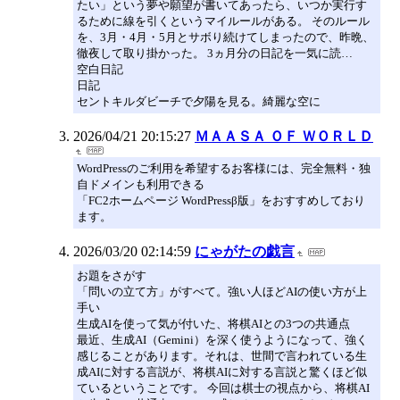
たい」という夢や願望が書いてあったら、いつか実行す
るために線を引くというマイルールがある。 そのルール
を、3月・4月・5月とサボり続けてしまったので、昨晩、
徹夜して取り掛かった。 3ヵ月分の日記を一気に読…
空白日記
日記
セントキルダビーチで夕陽を見る。綺麗な空に
2026/04/21 20:15:27
ＭＡＡＳＡ ＯＦ ＷＯＲＬＤ
WordPressのご利用を希望するお客様には、完全無料・独
自ドメインも利用できる
「FC2ホームページ WordPressβ版」をおすすめしており
ます。
2026/03/20 02:14:59
にゃがたの戯言
お題をさがす
「問いの立て方」がすべて。強い人ほどAIの使い方が上
手い
生成AIを使って気が付いた、将棋AIとの3つの共通点
最近、生成AI（Gemini）を深く使うようになって、強く
感じることがあります。それは、世間で言われている生
成AIに対する言説が、将棋AIに対する言説と驚くほど似
ているということです。 今回は棋士の視点から、将棋AI