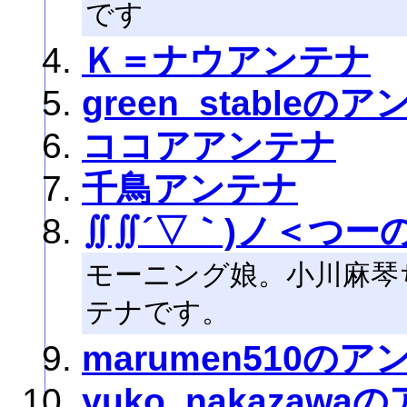
です
Ｋ＝ナウアンテナ
green_stableの
ココアアンテナ
千鳥アンテナ
∬∬´▽｀)ノ＜つー
モーニング娘。小川麻琴
テナです。
marumen510のア
yuko_nakazaw