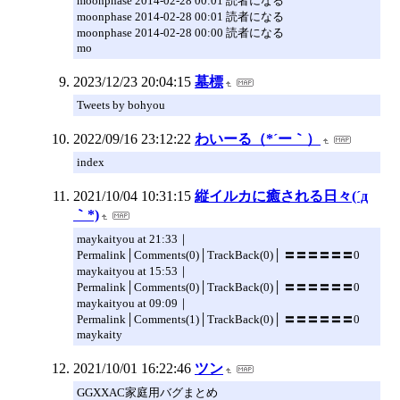
moonphase 2014-02-28 00:01 読者になる
moonphase 2014-02-28 00:01 読者になる
moonphase 2014-02-28 00:00 読者になる
mo
2023/12/23 20:04:15
墓標
Tweets by bohyou
2022/09/16 23:12:22
わいーる（*´ー｀）
index
2021/10/04 10:31:15
縦イルカに癒される日々(´д
｀*)
maykaityou at 21:33｜
Permalink│Comments(0)│TrackBack(0)│ 〓〓〓〓〓〓0
maykaityou at 15:53｜
Permalink│Comments(0)│TrackBack(0)│ 〓〓〓〓〓〓0
maykaityou at 09:09｜
Permalink│Comments(1)│TrackBack(0)│ 〓〓〓〓〓〓0
maykaity
2021/10/01 16:22:46
ツン
GGXXAC家庭用バグまとめ