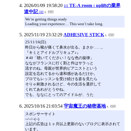
2026/01/09 19:58:20
::: TE-A room : upliftの業界
道中記 :::
We’re getting things ready
Loading your experience… This won’t take long.
2025/11/19 23:32:29
ADHESIVE STICK
25/11/16(日)
昨日から喉が痛くて鼻水が出る。まさか……。
『キミとアイドルプリキュア♪』
＃40「聴いてください！なな色の旋律」
なながフランスに行く割と件はサラっと
流すのね。母親が世界的ピアニストという
設定を忘れてるから違和感があるだけか。
ブロでもレッスンを受け続ける姿を見たら
そりゃ刺激されるけど、今の生活を選択して
くれてあれがとうやね。
でも、ななにとってのアイドルが、うた
2025/10/16 21:03:54
宇宙魔王の秘密基地
スポンサーサイト
--/--/--(--)
上記の広告は１ヶ月以上更新のないブログに表示されて
います。