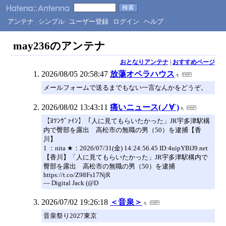
アンテナ
シンプル
ユーザー登録
ログイン
ヘルプ
may236のアンテナ
おとなりアンテナ
|
おすすめページ
2026/08/05 20:58:47
放蕩オペラハウス
メールフォームで送るまでもない一言なんかをどうぞ。
2026/08/02 13:43:11
痛いニュース(ノ∀`)
【ﾖﾂﾝｳﾞｧｲﾝ】「人に見てもらいたかった」JR宇多津駅構
内で臀部を露出 高松市の無職の男（50）を逮捕【香
川】
1 ：nita ★：2026/07/31(金) 14:24:56.45 ID:4uipYBlJ9.net
【香川】「人に見てもらいたかった」JR宇多津駅構内で
臀部を露出 高松市の無職の男（50）を逮捕
https://t.co/Z98Fs17NjR
— Digital Jack (@D
2026/07/02 19:26:18
＜音泉＞
音泉祭り2027東京