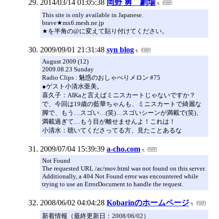
2014/03/14 01:05:38
岡野 勇 劇場
This site is only available in Japanese.
brave★mx6.mesh.ne.jp
★を半角の@に変えて貼り付けてください。
2009/09/01 21:31:48
syn blog
August 2009 (12)
2009.08.23 Sunday
Radio Clips : 魅惑のおしゃべりメロン #75
●ゲスト小清水亜美。
喜久子：AIKaと言えばミニスカートじゃないですか？
で、今回は19歳の藍華ちゃんも、ミニスカートで綺麗な
脚で、もう…スゴい…(笑)…スゴいシーンが満載で(笑)、
満載過ぎて…もう目が離せませんよ！これは！
小清水：聴いてくださってる方、見たことあるな
2009/07/04 15:39:39
a-cho.com
Not Found
The requested URL /ac/mov.html was not found on this server.
Additionally, a 404 Not Found error was encountered while
trying to use an ErrorDocument to handle the request.
2008/06/02 04:04:28
Kobarinのホームページ
新着情報（最終更新日：2008/06/02）