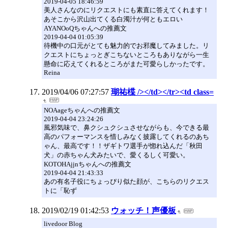
2019-04-05 18:46:59
美人さんなのにリクエストにも素直に答えてくれます！
あそこから沢山出てくる白濁汁が何ともエロい
AYANOoQちゃんへの推薦文
2019-04-04 01:05:39
待機中の口元がとても魅力的でお邪魔してみました。リ
クエストにちょっとぎこちないところもありながら一生
懸命に応えてくれるところがまた可愛らしかったです。
Reina
2019/04/06 07:27:57
瑚祐楪 /></td></tr><td class=
NOAageちゃんへの推薦文
2019-04-04 23:24:26
風邪気味で、鼻クシュクシュさせながらも、今できる最
高のパフォーマンスを惜しみなく披露してくれるのあち
ゃん、最高です！！ザギトワ選手が惚れ込んだ「秋田
犬」の赤ちゃん犬みたいで、愛くるしく可愛い。
KOTOHAjjnちゃんへの推薦文
2019-04-04 21:43:33
あの有名子役にちょっぴり似た顔が、こちらのリクエス
トに「恥ず
2019/02/19 01:42:53
ウォッチ！声優板
livedoor Blog