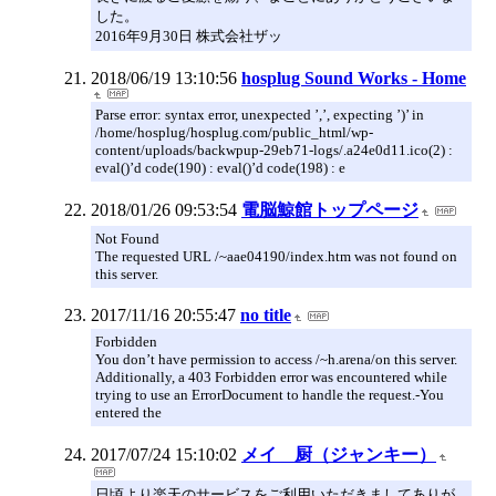
した。
2016年9月30日 株式会社ザッ
2018/06/19 13:10:56
hosplug Sound Works - Home
Parse error: syntax error, unexpected ’,’, expecting ’)’ in
/home/hosplug/hosplug.com/public_html/wp-
content/uploads/backwpup-29eb71-logs/.a24e0d11.ico(2) :
eval()’d code(190) : eval()’d code(198) : e
2018/01/26 09:53:54
電脳鯨館トップページ
Not Found
The requested URL /~aae04190/index.htm was not found on
this server.
2017/11/16 20:55:47
no title
Forbidden
You don’t have permission to access /~h.arena/on this server.
Additionally, a 403 Forbidden error was encountered while
trying to use an ErrorDocument to handle the request.-You
entered the
2017/07/24 15:10:02
メイ 厨（ジャンキー）
日頃より楽天のサービスをご利用いただきましてありが