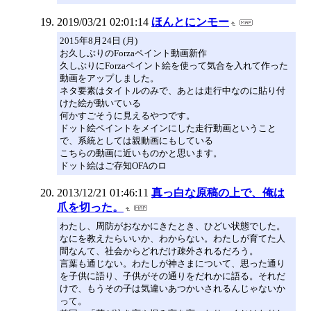
2019/03/21 02:01:14
ほんとにンモー
2015年8月24日 (月)
お久しぶりのForzaペイント動画新作
久しぶりにForzaペイント絵を使って気合を入れて作った
動画をアップしました。
ネタ要素はタイトルのみで、あとは走行中なのに貼り付
けた絵が動いている
何かすごそうに見えるやつです。
ドット絵ペイントをメインにした走行動画ということ
で、系統としては親動画にもしている
こちらの動画に近いものかと思います。
ドット絵はご存知OFAのロ
2013/12/21 01:46:11
真っ白な原稿の上で、俺は
爪を切った。
わたし、周防がおなかにきたとき、ひどい状態でした。
なにを教えたらいいか、わからない。わたしが育てた人
間なんて、社会からどれだけ疎外されるだろう。
言葉も通じない。わたしが神さまについて、思った通り
を子供に語り、子供がその通りをだれかに語る。それだ
けで、もうその子は気違いあつかいされるんじゃないか
って。