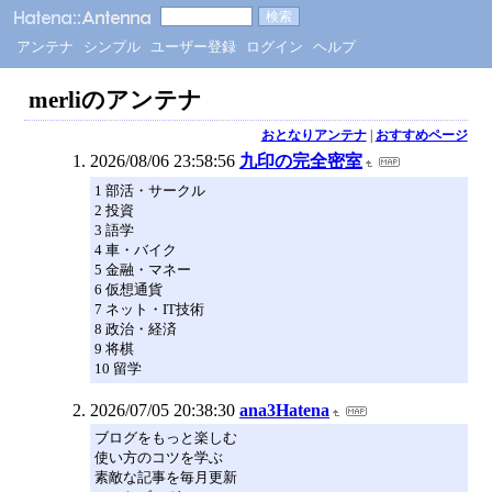
アンテナ
シンプル
ユーザー登録
ログイン
ヘルプ
merliのアンテナ
おとなりアンテナ
|
おすすめページ
2026/08/06 23:58:56
九印の完全密室
1 部活・サークル
2 投資
3 語学
4 車・バイク
5 金融・マネー
6 仮想通貨
7 ネット・IT技術
8 政治・経済
9 将棋
10 留学
2026/07/05 20:38:30
ana3Hatena
ブログをもっと楽しむ
使い方のコツを学ぶ
素敵な記事を毎月更新