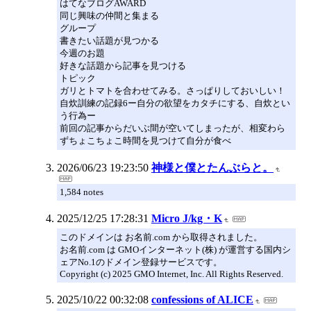
はてなブログAWARD
同じ興味の仲間と集まる
グループ
書きたい話題が見つかる
今週のお題
好きな話題から記事を見つける
トピック
ガリとトマトを合わせてみる。さっぱりしておいしい！
自炊訓練の記録6ー自分の欲望をカタチにする、自炊とい
う行為ー
前回の記事からだいぶ間が空いてしまったが、相変わら
ずちょこちょこ時間を見つけて自分が食べ
2026/06/23 19:23:50
神様と僕とたんぶらと。
1,584 notes
2025/12/25 17:28:31
Micro J/kg・K
このドメインは お名前.com から取得されました。
お名前.com は GMOインターネット(株) が運営する国内シ
ェアNo.1のドメイン登録サービスです。
Copyright (c) 2025 GMO Internet, Inc. All Rights Reserved.
2025/10/22 00:32:08
confessions of ALICE