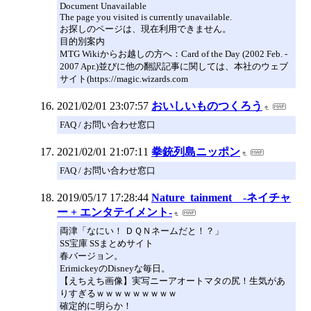
Document Unavailable
The page you visited is currently unavailable.
お探しのページは、現在利用できません。
目的別案内
MTG Wikiからお越しの方へ：Card of the Day (2002 Feb. -
2007 Apr.)並びに他の翻訳記事に関しては、本社のウェブ
サイト(https://magic.wizards.com
2021/02/01 23:07:57
おいしいものつくろう
FAQ / お問い合わせ窓口
2021/02/01 21:07:11
拳銃列島ニッポン
FAQ / お問い合わせ窓口
2019/05/17 17:28:44
Nature_tainment -ネイチャ
ー + エンタテイメント-
両津「なにい！ ＤＱＮネームだと！？」
SS宝庫 SSまとめサイト
春バージョン。
ErimickeyのDisneyな毎日。
【えちえち画像】実写ニーアオートマタの尻！生気があ
りすぎるｗｗｗｗｗｗｗｗｗ
確定的に明らか！