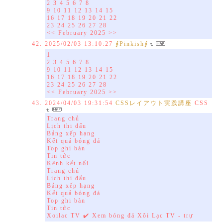
2 3 4 5 6 7 8
9 10 11 12 13 14 15
16 17 18 19 20 21 22
23 24 25 26 27 28
<< February 2025 >>
2025/02/03 13:10:27
∮Pinkish∮
1
2 3 4 5 6 7 8
9 10 11 12 13 14 15
16 17 18 19 20 21 22
23 24 25 26 27 28
<< February 2025 >>
2024/04/03 19:31:54
CSSレイアウト実践講座
CSS
Trang chủ
Lịch thi đấu
Bảng xếp hạng
Kết quả bóng đá
Top ghi bàn
Tin tức
Kênh kết nối
Trang chủ
Lịch thi đấu
Bảng xếp hạng
Kết quả bóng đá
Top ghi bàn
Tin tức
Xoilac TV ✔️ Xem bóng đá Xôi Lạc TV - trự