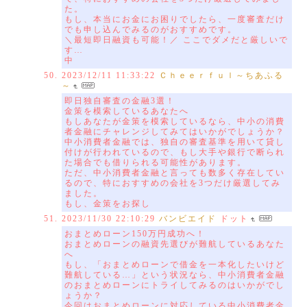
た。
もし、本当にお金にお困りでしたら、一度審査だけ
でも申し込んでみるのがおすすめです。
＼最短即日融資も可能！／ ここでダメだと厳しいで
す…
中
2023/12/11 11:33:22
Ｃｈｅｅｒｆｕｌ～ちあふる
～
即日独自審査の金融3選！
金策を模索しているあなたへ
もしあなたが金策を模索しているなら、中小の消費
者金融にチャレンジしてみてはいかがでしょうか？
中小消費者金融では、独自の審査基準を用いて貸し
付けが行われているので、もし大手や銀行で断られ
た場合でも借りられる可能性があります。
ただ、中小消費者金融と言っても数多く存在してい
るので、特におすすめの会社を3つだけ厳選してみ
ました。
もし、金策をお探し
2023/11/30 22:10:29
バンビエイド
ドット
おまとめローン150万円成功へ！
おまとめローンの融資先選びが難航しているあなた
へ
もし、「おまとめローンで借金を一本化したいけど
難航している…」という状況なら、中小消費者金融
のおまとめローンにトライしてみるのはいかがでし
ょうか？
今回はおまとめローンに対応している中小消費者金