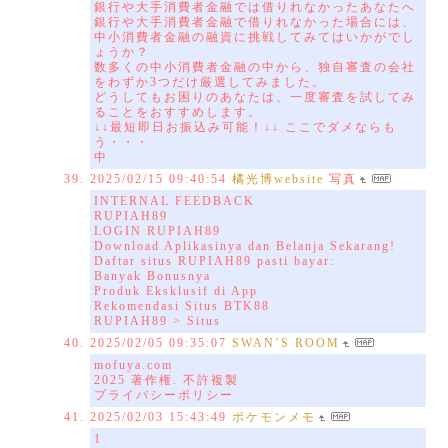
銀行や大手消費者金融では借りれなかったあなたへ
銀行や大手消費者金融で借りれなかった場合には、
中小消費者金融の融資に挑戦してみてはいかがでし
ょうか？
数多くの中小消費者金融の中から、独自審査の会社
をわずか3つだけ厳選してみました。
どうしてもお困りのあなたは、一度審査を試してみ
ることをおすすめします。
↓↓最短即日お振込み可能！↓↓ ここでダメならも
う・・・
中
2025/02/15 09:40:54
橘光博website
写真
INTERNAL FEEDBACK
RUPIAH89
LOGIN RUPIAH89
Download Aplikasinya dan Belanja Sekarang!
Daftar situs RUPIAH89 pasti bayar:
Banyak Bonusnya
Produk Eksklusif di App
Rekomendasi Situs BTK88
RUPIAH89 > Situs
2025/02/05 09:35:07
SWAN’S ROOM
mofuya.com
2025 著作権. 不許複製
プライバシーポリシー
2025/02/03 15:43:49
ポケモンメモ
1