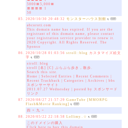
5000〓5,000〓
〓〓〓〓 1
50
2020/10/30 20:48:32
モンスターハウス別館
abcoroti.com
This domain name has expired. If you are the
registrant of this domain name, please contact
your registration service provider to renew it.
2020 Copyright. All Rights Reserved. The
Sponso
2020/10/28 01:03:56
stroll::blog
カスタマイズ絵文
字
stroll::blog
stroll [名] [C] ぶらぶら歩き，散歩.
Search this site.
Home | Selected Entries | Recent Comments |
Recent Trackback | Categories | Archives | bbs
スポンサーサイト
2011.07.27 Wednesday | posted by スポンサード
リンク
2020/08/27 21:57:29
GameTube [MMORPG
Flash&Movie Ranking]
四 × 九 =
2020/05/22 22:18:58
Lollimy..☆
このドメインの購入
Click here to buy this domain.