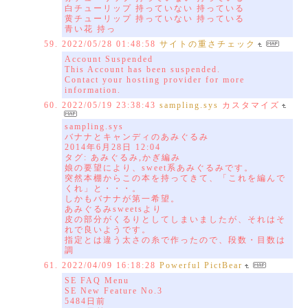
白チューリップ 持っていない 持っている
黄チューリップ 持っていない 持っている
青い花 持っ
2022/05/28 01:48:58
サイトの重さチェック
Account Suspended
This Account has been suspended.
Contact your hosting provider for more
information.
2022/05/19 23:38:43
sampling.sys
カスタマイズ
sampling.sys
バナナとキャンディのあみぐるみ
2014年6月28日 12:04
タグ: あみぐるみ,かぎ編み
娘の要望により、sweet系あみぐるみです。
突然本棚からこの本を持ってきて、「これを編んで
くれ」と・・・。
しかもバナナが第一希望。
あみぐるみsweetsより
皮の部分がくるりとしてしまいましたが、それはそ
れで良いようです。
指定とは違う太さの糸で作ったので、段数・目数は
調
2022/04/09 16:18:28
Powerful PictBear
SE FAQ Menu
SE New Feature No.3
5484日前