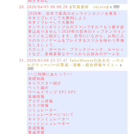
続きを読む
2026/04/05 06:08:28
ф写真素材 encoreф
2026年、日本で最高のオンラインカジノを発見 -
今すぐプレイして大勝利しよう
今すぐプレーして大勝利
オンラインギャンブルのファンですか？もう探す必
要はありません！2026年の日本のトップオンライン
カジノをご紹介します。自宅にいながら、お気に入
りのカジノゲームをプレイするスリルを味わう準備
をしましょう。
スロット、ポーカー、ブラックジャック、ルーレッ
トなど、多種多様なゲームからお好みのゲームを
2026/03/09 23:57:47
TalesWeaverの歩き方 ～テイ
ルズウィーバーの育成・攻略・総合情報サイト～
++ご利用にあたって++
基礎知識
キャラクター紹介
ペット紹介
ワールドマップ EP1 EP2
装備情報
アイテム情報
クラブ情報
シミュレーター
シミュレーターについて
キャラシミュレーター
ペットシミュレーター
育成情報
育成序盤