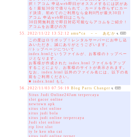
択！アコム 申込web即曰がオススメするには訳があ
る！最短30分で借りられて、カードを作らずにカー
ド決済、初めてのご利用なら金利0円が最大30日！
アコム 申込web即曰はこちら
30日間無利息で即日対応可能ならアコムをご紹介！
アコムをお選びの方
2022/11/22 13:52:12
amu*ca －－ あむか
この度はロリポップ！レンタルサーバーにお申し込
みいただき、誠にありがとうございます。
//トップページについて
index.htmlというファイルが、お客様のトップペー
ジとなります。
お客様が作成された index.html ファイルをアップ
することにより、お客様のサイトが表示されます。
なお、index.html 以外のファイル名には、以下の名
前をご利用ください。
■ index.html もし
2022/11/03 07:56:19
Blog Parts Changer
Situs Judi Online24Jam terpercaya
slot gacor online
newtown apk
situs slot online
situs judi bola
situs judi online terpercaya
Judi slot online
rtp live slot
ty le keo nha cai
situs judi online terper