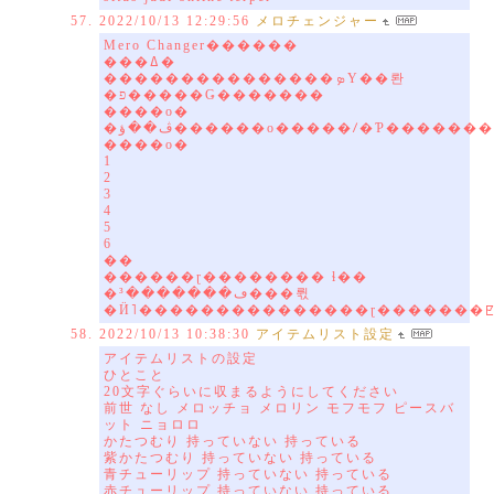
2022/10/13 12:29:56
メロチェンジャー
Mero Changer������
���ߡ�
���������������ܤΥ��롼
�פ�����Ǥ�������
����ο�
�ڤ��ؤ������ο�����ꤷ�Ƥ������
����ο�
1
2
3
4
5
6
��
������ɽ�������� ɬ��
�ڡ�������³���뤿
2022/10/13 10:38:30
アイテムリスト設定
アイテムリストの設定
ひとこと
20文字ぐらいに収まるようにしてください
前世 なし メロッチョ メロリン モフモフ ピースバ
ット ニョロロ
かたつむり 持っていない 持っている
紫かたつむり 持っていない 持っている
青チューリップ 持っていない 持っている
赤チューリップ 持っていない 持っている