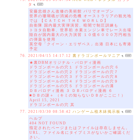
タ
安藤忠雄さん改修の美術館 パリでオープン
世界の珊瑚礁が消滅の危機 オーストラリアの観光地
では 【ＣＡＴＣＨ ＴＨＥ ＷＯＲＬＤ】
自衛隊 国内最大実弾演習、暗闇で制圧訓練も
トヨタ自動車、世界初 水素エンジン車でレース出場
陸自が国内最大の火力演習 １０億６０００万円相当
の弾薬を使用
英空母「クイーン・エリザベス」出港 日本にも寄港
予定
2021/04/15 14:17:12
裏ドラゴンボールマニア
★裏DBMオリジナル・パロディ漫画
ドラゴンボールの穴１ ドラゴンボールの穴 6
ドラゴンボールの穴２ ドラゴンボールの穴７
ドラゴンボールの穴３ ドラゴンボールの穴８
ドラゴンボールの穴４ ドラゴンボールの穴９
ドラゴンボールの穴５ ドラゴンボールの溝
ＤＢパロディ漫画 ３ ＤＢパロディ漫画 ６
■ＤＢの謎＋ （キミの知らないＤＢがここに！）
April 15, 2021
ドラゴンボールの穴 其
2021/03/30 08:58:42
ハンゲーム植木鉢掲示板
ヘルプ
404 NOT FOUND
指定されたページまたはファイルは存在しません。
URL、ファイル名にタイプミスがないかご確認くだ
さい。