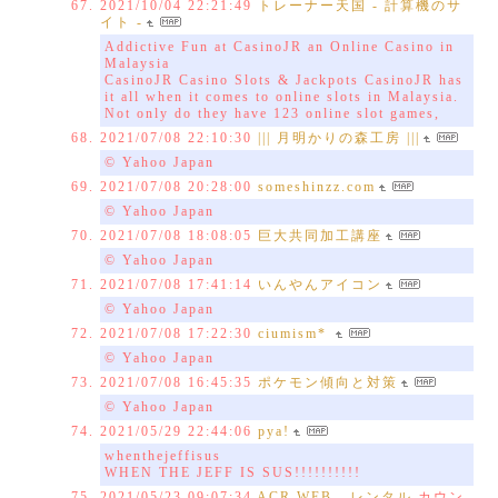
2021/10/04 22:21:49
トレーナー天国 - 計算機のサ
イト -
Addictive Fun at CasinoJR an Online Casino in
Malaysia
CasinoJR Casino Slots & Jackpots CasinoJR has
it all when it comes to online slots in Malaysia.
Not only do they have 123 online slot games,
2021/07/08 22:10:30
||| 月明かりの森工房 |||
© Yahoo Japan
2021/07/08 20:28:00
someshinzz.com
© Yahoo Japan
2021/07/08 18:08:05
巨大共同加工講座
© Yahoo Japan
2021/07/08 17:41:14
いんやんアイコン
© Yahoo Japan
2021/07/08 17:22:30
ciumism*
© Yahoo Japan
2021/07/08 16:45:35
ポケモン傾向と対策
© Yahoo Japan
2021/05/29 22:44:06
pya!
whenthejeffisus
WHEN THE JEFF IS SUS!!!!!!!!!!
2021/05/23 09:07:34
ACR WEB - レンタル
カウン