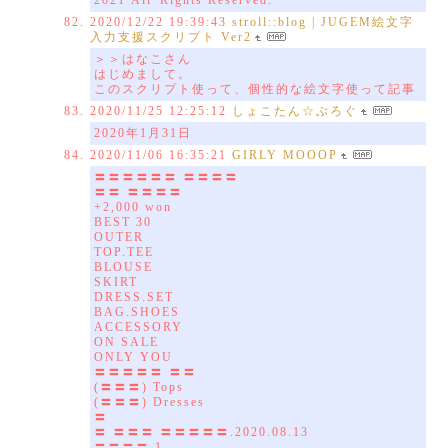
2021 All Rights Reserved.
2020/12/22 19:39:43
stroll::blog | JUGEM絵文字
入力支援スクリプト Ver2
＞＞はなこさん
はじめまして。
このスクリプト使って、個性的な絵文字使って記事
2020/11/25 12:25:12
しょこたん☆ぶろぐ
2020年1月31日
2020/11/06 16:35:21
GIRLY MOOOP
〓〓〓〓〓〓 〓〓〓〓
〓〓 〓〓〓〓
+2,000 won
BEST 30
OUTER
TOP.TEE
BLOUSE
SKIRT
DRESS.SET
BAG.SHOES
ACCESSORY
ON SALE
ONLY YOU
〓〓〓〓〓 〓〓
(〓〓〓) Tops
(〓〓〓) Dresses
〓
〓 〓〓〓 〓〓〓〓〓.2020.08.13
〓〓〓〓 1