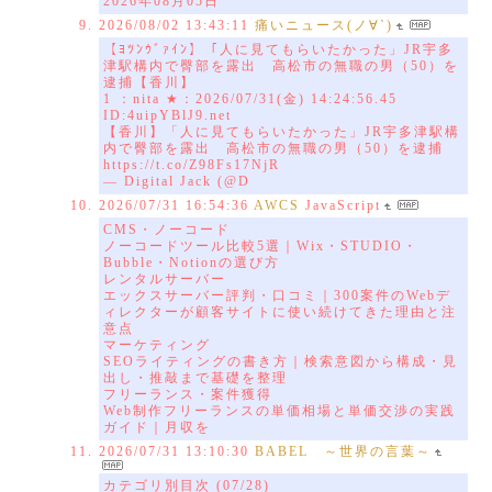
2026年08月05日
2026/08/02 13:43:11
痛いニュース(ノ∀`)
【ﾖﾂﾝｳﾞｧｲﾝ】「人に見てもらいたかった」JR宇多
津駅構内で臀部を露出 高松市の無職の男（50）を
逮捕【香川】
1 ：nita ★：2026/07/31(金) 14:24:56.45
ID:4uipYBlJ9.net
【香川】「人に見てもらいたかった」JR宇多津駅構
内で臀部を露出 高松市の無職の男（50）を逮捕
https://t.co/Z98Fs17NjR
— Digital Jack (@D
2026/07/31 16:54:36
AWCS
JavaScript
CMS・ノーコード
ノーコードツール比較5選｜Wix・STUDIO・
Bubble・Notionの選び方
レンタルサーバー
エックスサーバー評判・口コミ｜300案件のWebデ
ィレクターが顧客サイトに使い続けてきた理由と注
意点
マーケティング
SEOライティングの書き方｜検索意図から構成・見
出し・推敲まで基礎を整理
フリーランス・案件獲得
Web制作フリーランスの単価相場と単価交渉の実践
ガイド｜月収を
2026/07/31 13:10:30
BABEL ～世界の言葉～
カテゴリ別目次 (07/28)