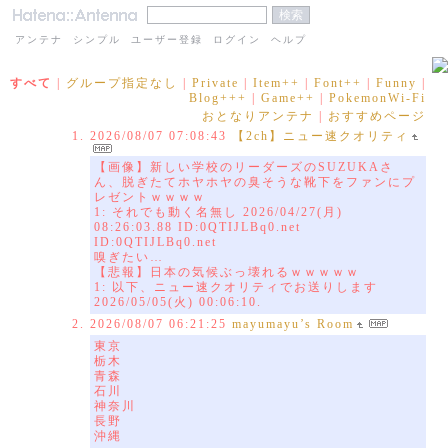
アンテナ
シンプル
ユーザー登録
ログイン
ヘルプ
すべて
|
グループ指定なし
|
Private
|
Item++
|
Font++
|
Funny
|
Blog+++
|
Game++
|
PokemonWi-Fi
おとなりアンテナ
|
おすすめページ
2026/08/07 07:08:43
【2ch】ニュー速クオリティ
【画像】新しい学校のリーダーズのSUZUKAさ
ん、脱ぎたてホヤホヤの臭そうな靴下をファンにプ
レゼントｗｗｗｗ
1: それでも動く名無し 2026/04/27(月)
08:26:03.88 ID:0QTIJLBq0.net
ID:0QTIJLBq0.net
嗅ぎたい…
【悲報】日本の気候ぶっ壊れるｗｗｗｗｗ
1: 以下、ニュー速クオリティでお送りします
2026/05/05(火) 00:06:10.
2026/08/07 06:21:25
mayumayu’s Room
東京
栃木
青森
石川
神奈川
長野
沖縄