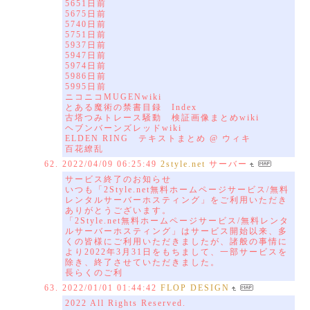
5651日前
5675日前
5740日前
5751日前
5937日前
5947日前
5974日前
5986日前
5995日前
ニコニコMUGENwiki
とある魔術の禁書目録 Index
古塔つみトレース騒動 検証画像まとめwiki
ヘブンバーンズレッドwiki
ELDEN RING テキストまとめ @ ウィキ
百花繚乱
2022/04/09 06:25:49
2style.net
サーバー
サービス終了のお知らせ
いつも「2Style.net無料ホームページサービス/無料
レンタルサーバーホスティング」をご利用いただき
ありがとうございます。
「2Style.net無料ホームページサービス/無料レンタ
ルサーバーホスティング」はサービス開始以来、多
くの皆様にご利用いただきましたが、諸般の事情に
より2022年3月31日をもちまして、一部サービスを
除き、終了させていただきました。
長らくのご利
2022/01/01 01:44:42
FLOP DESIGN
2022 All Rights Reserved.