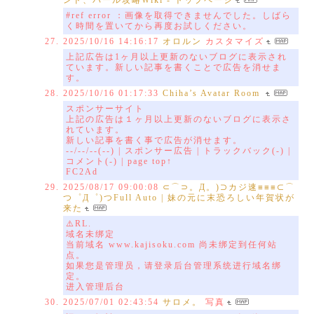
ンド、パール攻略Wiki - トップページ
#ref error ：画像を取得できませんでした。しばら
く時間を置いてから再度お試しください。
2025/10/16 14:16:17
オロルン
カスタマイズ
上記広告は1ヶ月以上更新のないブログに表示され
ています。新しい記事を書くことで広告を消せま
す。
2025/10/16 01:17:33
Chiha’s Avatar Room
スポンサーサイト
上記の広告は１ヶ月以上更新のないブログに表示さ
れています。
新しい記事を書く事で広告が消せます。
--/--/--(--) | スポンサー広告 | トラックバック(-) |
コメント(-) | page top↑
FC2Ad
2025/08/17 09:00:08
⊂⌒⊃。Д。)⊃カジ速≡≡≡⊂⌒
つ゜Д゜)つFull Auto | 妹の元に末恐ろしい年賀状が
来た
⚠️RL.
域名未绑定
当前域名 www.kajisoku.com 尚未绑定到任何站
点。
如果您是管理员，请登录后台管理系统进行域名绑
定。
进入管理后台
2025/07/01 02:43:54
サロメ。
写真