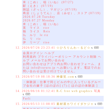
米（こめ）、稲（いね） (07/27)
駅（えき） (07/19)
雑誌（ざっし）、マガジン (07/19)
商店（しょうてん）、店（みせ）、ストア (07/19)
2026.07.28 Tuesday
2026.07.27 Monday
米（こめ）、稲（いね）
英 ライス rice
独 ライス Reis
仏 ルリ le riz
仏 リ riz
伊 リーゾ riso
2026/07/26 23:23:41
☆ひろりんわ～るど☆
会員ログイン ヘルプ
利用規約 プライバシーポリシー アカウント削除 ヘ
ルプ メールでお問い合わせ
お問い合わせはアプリ内お問い合わせフォーム、ま
たは info@cururu.jp へお願いします。電話でのお
問い合わせは受け付けていません。
2026/07/19 08:18:36
神爆笑.com
・体験談：仕事で同じビルの中に入っているグルー
プ会社の嫁子 [ほのぼの] (7)-[ ほのぼの体験談 ]
2026/06/16 01:12:41
R-C free web graphics
写真
Parli
2026/05/13 11:08:05
素材屋カワイイダケジャ