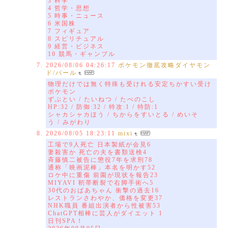
3 科学
4 哲学・思想
5 時事・ニュース
6 米国株
7 フィギュア
8 スピリチュアル
9 経営・ビジネス
10 競馬・ギャンブル
2026/08/06 04:26:17
ポケモン徹底攻略ダイヤモン
ド/パール
物理だけでは無く特殊も受けれる安定ちかすい受け
ポケモン
ずぶとい / たいねつ / たべのこし
HP:32 / 防御:32 / 特攻:1 / 特防:1
シャカシャカほう / ちからをすいとる / めいそ
う / みがわり
2026/08/05 18:23:11
mixi
工場で9人死亡 日本製紙が会見6
妻殺害か 死亡の夫を書類送検4
斉藤慎二被告に懲役7年を求刑78
通称「映画泥棒」本名を明かす52
ロケ中に重傷 前園が現状を報告23
MIYAVI 靭帯断裂で右脚手術へ5
30代のおばあちゃん 衝撃の過去16
レストランさわやか、価格を変更37
NHK職員 番組出演者から性被害53
ChatGPT相棒に芸人がダイエット 1
日刊SPA！