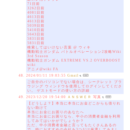
71日前
3262日前
4081日前
4613日前
4613日前
5039日前
5410日前
5643日前
5831日前
5831日前
検索してはいけない言葉 @ ウィキ
機動戦士ガンダム バトルオペレーション2攻略Wiki
3rd Season
機動戦士ガンダム EXTREME VS.2 OVERBOOST
wiki
アニメ@wiki FA
2024/01/11 19:03:55
Gmail
ご自分のパソコンでない場合は、シークレット ブラ
ウジング ウィンドウを使用してログインしてくださ
い。 ゲストモードの使い方の詳細
2023/12/20 19:54:00
ＡＮＳＷＥＲ
写真
【どうしよ？】本当に本当にお金どこからも借りれ
ない助けて
本当にお金にお困りのあなたへ
本当にお金にお困りなら、中小の消費者金融を利用
してみてはいかがでしょうか？
ただ、中小消費者金融と言ってもたくさんあるの
で、特におすすめの会社を3つだけ厳選してみまし