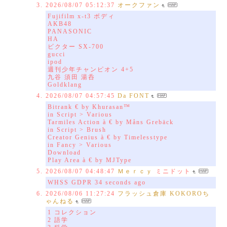
2026/08/07 05:12:37
オークファン
Fujifilm x-t3 ボディ
AKB48
PANASONIC
HA
ビクター SX-700
gucci
ipod
週刊少年チャンピオン 4+5
九谷 須田 湯呑
Goldklang
2026/08/07 04:57:45
Da FONT
Bitrank € by Khurasan™
in Script > Various
Tarmiles Action à € by Måns Grebäck
in Script > Brush
Creator Genius à € by Timelesstype
in Fancy > Various
Download
Play Area à € by MJType
2026/08/07 04:48:47
Ｍｅｒｃｙ
ミニドット
WHSS GDPR 34 seconds ago
2026/08/06 11:27:24
フラッシュ倉庫 KOKOROち
ゃんねる
1 コレクション
2 語学