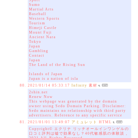
Sport
Sumo
Martial Arts
Baseball
Western Sports
Tourism
Himeji Castle
Mount Fuji
Ancient Nara
Tokyo
Japan
Gambling
Contact
Japan
The Land of the Rising Sun
`
Islands of Japan
Japan is a nation of isla
2021/01/14 05:33:17
Infinity
素材
2shin.net
Renew Now
This webpage was generated by the domain
owner using Sedo Domain Parking. Disclaimer:
Sedo maintains no relationship with third party
advertisers. Reference to any specific service
2021/01/01 13:49:07
アミュレット
HTML
Copyright© エクリナ リッチオールインワンゲルの
口コミ評判は嘘で効果なし？40代敏感肌の体験談 ,