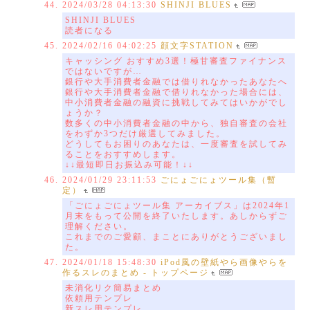
2024/03/28 04:13:30
SHINJI BLUES
SHINJI BLUES
読者になる
2024/02/16 04:02:25
顔文字STATION
キャッシング おすすめ3選！極甘審査ファイナンス
ではないですが…
銀行や大手消費者金融では借りれなかったあなたへ
銀行や大手消費者金融で借りれなかった場合には、
中小消費者金融の融資に挑戦してみてはいかがでし
ょうか？
数多くの中小消費者金融の中から、独自審査の会社
をわずか3つだけ厳選してみました。
どうしてもお困りのあなたは、一度審査を試してみ
ることをおすすめします。
↓↓最短即日お振込み可能！↓↓
2024/01/29 23:11:53
ごにょごにょツール集（暫
定）
「ごにょごにょツール集 アーカイブス」は2024年1
月末をもって公開を終了いたします。あしからずご
理解ください。
これまでのご愛顧、まことにありがとうございまし
た。
2024/01/18 15:48:30
iPod風の壁紙やら画像やらを
作るスレのまとめ - トップページ
未消化リク簡易まとめ
依頼用テンプレ
新スレ用テンプレ