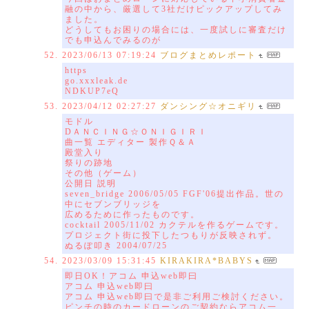
融の中から、厳選して3社だけピックアップしてみ
ました。
どうしてもお困りの場合には、一度試しに審査だけ
でも申込んでみるのが
2023/06/13 07:19:24
ブログまとめレポート
https
go.xxxleak.de
NDKUP7eQ
2023/04/12 02:27:27
ダンシング☆オニギリ
モドル
DＡＮＣＩＮＧ☆ＯＮＩＧＩＲＩ
曲一覧 エディター 製作Ｑ＆Ａ
殿堂入り
祭りの跡地
その他（ゲーム）
公開日 説明
seven_bridge 2006/05/05 FGF'06提出作品。世の
中にセブンブリッジを
広めるために作ったものです。
cocktail 2005/11/02 カクテルを作るゲームです。
プロジェクト街に投下したつもりが反映されず。
ぬるぽ叩き 2004/07/25
2023/03/09 15:31:45
KIRAKIRA*BABYS
即日OK！アコム 申込web即曰
アコム 申込web即曰
アコム 申込web即曰で是非ご利用ご検討ください。
ピンチの時のカードローンのご契約ならアコム一