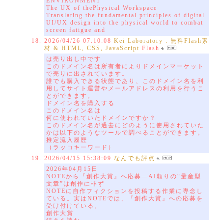
ENVIRONMENT
The UX of thePhysical Workspace
Translating the fundamental principles of digital
UI/UX design into the physical world to combat
screen fatigue and
2026/04/26 07:10:08
Kei Laboratory : 無料Flash素
材 & HTML, CSS, JavaScript
Flash
は売り出し中です
このドメイン名は所有者によりドメインマーケット
で売りに出されています。
誰でも購入できる状態であり、このドメイン名を利
用してサイト運営やメールアドレスの利用を行うこ
とができます。
ドメイン名を購入する
このドメイン名は
何に使われていたドメインですか？
このドメイン名が過去にどのように使用されていた
かは以下のようなツールで調べることができます。
推定流入履歴
（ラッコキーワード）
2026/04/15 15:38:09
なんでも評点
2026年04月15日
NOTEから『創作大賞』へ応募―AI頼りの“量産型
文章”は創作に非ず
NOTEに自作フィクションを投稿する作業に専念し
ている。実はNOTEでは、『創作大賞』への応募を
受け付けている。
創作大賞