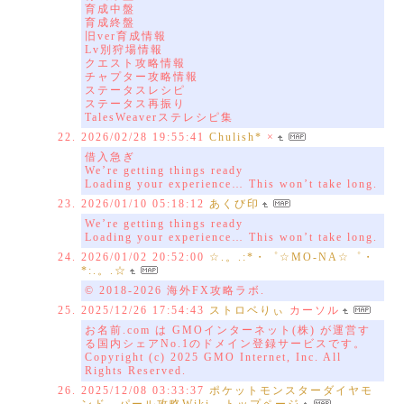
育成中盤
育成終盤
旧ver育成情報
Lv別狩場情報
クエスト攻略情報
チャプター攻略情報
ステータスレシピ
ステータス再振り
TalesWeaverステレシピ集
2026/02/28 19:55:41
Chulish*
×
借入急ぎ
We’re getting things ready
Loading your experience… This won’t take long.
2026/01/10 05:18:12
あくび印
We’re getting things ready
Loading your experience… This won’t take long.
2026/01/02 20:52:00
☆.。.:*・゜☆MO-NA☆゜・
*:.。.☆
© 2018-2026 海外FX攻略ラボ.
2025/12/26 17:54:43
ストロベりぃ
カーソル
お名前.com は GMOインターネット(株) が運営す
る国内シェアNo.1のドメイン登録サービスです。
Copyright (c) 2025 GMO Internet, Inc. All
Rights Reserved.
2025/12/08 03:33:37
ポケットモンスターダイヤモ