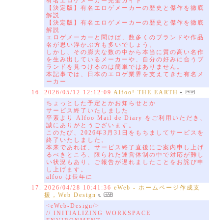
有名エロゲメーカー完全ガイド
【決定版】有名エロゲメーカーの歴史と傑作を徹底
解説
【決定版】有名エロゲメーカーの歴史と傑作を徹底
解説
エロゲメーカーと聞けば、数多くのブランドや作品
名が思い浮かぶ方も多いでしょう。
しかし、その膨大な数の中から本当に質の高い名作
を生み出しているメーカーや、自分の好みに合うブ
ランドを見つけるのは簡単ではありません。
本記事では、日本のエロゲ業界を支えてきた有名メ
ーカー
2026/05/12 12:12:09
Alfoo! THE EARTH
ちょっとした予定とかお知らせとか
サービス終了いたしました
平素より Alfoo Mail de Diary をご利用いただき、
誠にありがとうございます。
このたび、2026年3月31日をもちましてサービスを
終了いたしました。
本来であれば、サービス終了直後にご案内申し上げ
るべきところ、限られた運営体制の中で対応が難し
い状況もあり、ご報告が遅れましたことをお詫び申
し上げます。
alfoo は長年に
2026/04/28 10:41:36
eWeb - ホームページ作成支
援，Web Design
<eWeb-Design/>
// INITIALIZING WORKSPACE