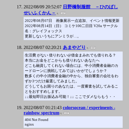
2022/08/09 20:52:07
日野橋制服館 －ひのばし
せいふくかん－
2022年08月07日 画像展示一点追加、イベント情報更新
2022年08月14日（日） コミケ100二日目 V20a サークル
名：グレイフォックス
更新しないうちにアンミラが…。
2022/08/07 02:20:21
あまやどり
生活費 がない 借りれない@借金まみれでも借りれる？
本当にお金をどこからも借りれないあなたへ
どこも融資してくれない場合には、中小消費者金融のカ
ードローンに挑戦してみてはいかがでしょうか？
数多くの中小消費者金融の中から、独自審査の会社をわ
ずか3つだけ厳選してみました。
どうしてもお困りのあなたは、一度審査を試してみるこ
とをおすすめします。
↓↓最短即日お振込み可能！↓↓ ここでダメならもう・・
2022/08/07 01:21:43
colorsocean / experiments -
rainbow spectrum
404 Not Found
nginx