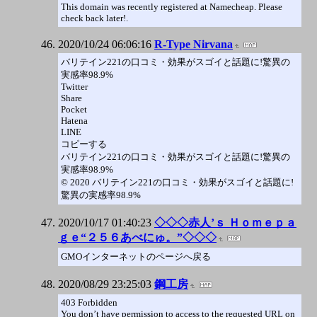
This domain was recently registered at Namecheap. Please
check back later!.
2020/10/24 06:06:16
R-Type Nirvana
バリテイン221の口コミ・効果がスゴイと話題に!驚異の
実感率98.9%
Twitter
Share
Pocket
Hatena
LINE
コピーする
バリテイン221の口コミ・効果がスゴイと話題に!驚異の
実感率98.9%
© 2020 バリテイン221の口コミ・効果がスゴイと話題に!
驚異の実感率98.9%
2020/10/17 01:40:23
◇◇◇赤人’ｓ Ｈｏｍｅｐａ
ｇｅ“２５６あべにゅ。”◇◇◇
GMOインターネットのページへ戻る
2020/08/29 23:25:03
鋼工房
403 Forbidden
You don’t have permission to access to the requested URL on