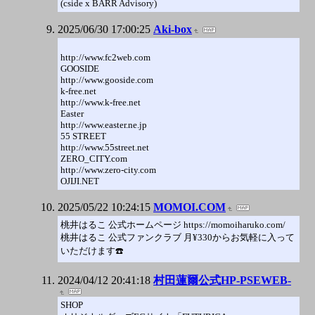
(cside x BARR Advisory)
2025/06/30 17:00:25
Aki-box
http://www.fc2web.com
GOOSIDE
http://www.gooside.com
k-free.net
http://www.k-free.net
Easter
http://www.easter.ne.jp
55 STREET
http://www.55street.net
ZERO_CITY.com
http://www.zero-city.com
OJIJI.NET
2025/05/22 10:24:15
MOMOI.COM
桃井はるこ 公式ホームページ https://momoiharuko.com/
桃井はるこ 公式ファンクラブ 月¥330からお気軽に入って
いただけます☎️
2024/04/12 20:41:18
村田蓮爾公式HP-PSEWEB-
SHOP