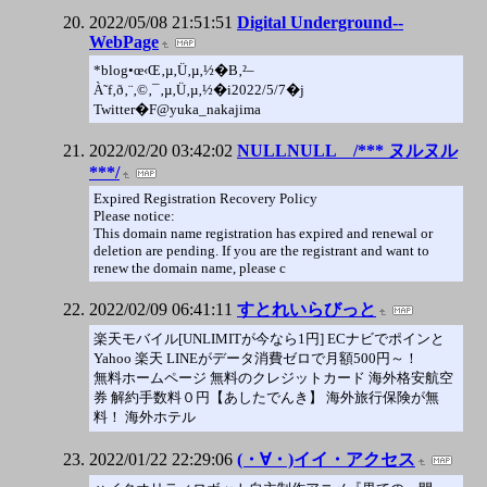
2022/05/08 21:51:51
Digital Underground--
WebPage
*blog•œ‹Œ‚µ‚Ü‚µ‚½�B‚²–
À˜f‚ð‚¨‚©‚¯‚µ‚Ü‚µ‚½�i2022/5/7�j
Twitter�F@yuka_nakajima
2022/02/20 03:42:02
NULLNULL /*** ヌルヌル
***/
Expired Registration Recovery Policy
Please notice:
This domain name registration has expired and renewal or
deletion are pending. If you are the registrant and want to
renew the domain name, please c
2022/02/09 06:41:11
すとれいらびっと
楽天モバイル[UNLIMITが今なら1円] ECナビでポインと
Yahoo 楽天 LINEがデータ消費ゼロで月額500円～！
無料ホームページ 無料のクレジットカード 海外格安航空
券 解約手数料０円【あしたでんき】 海外旅行保険が無
料！ 海外ホテル
2022/01/22 22:29:06
(・∀・)イイ・アクセス