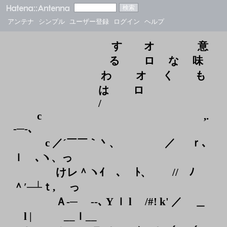
アンテナ
シンプル
ユーザー登録
ログイン
ヘルプ
す オ 意
る ロ な 味
わ オ く も
は ロ
/
c ,.
-─-､
c ／´￣￣｀丶、 ／ ｒ､
ｌゝ､ヽ、っ
けレ＾ヽｲゝ､ ﾄ、 // ﾉ
＾′─┴ｔ,ゝ っ
Ａ-─ ‐-､ Y ｌ l /#! k' ／ ＿
l | __ｌ__