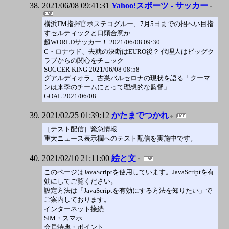
2021/06/08 09:41:31
Yahoo!スポーツ - サッカー
横浜FM指揮官ポステコグルー、7月5日までの招へい目指
すセルティックと口頭合意か
超WORLDサッカー！ 2021/06/08 09:30
C・ロナウド、去就の決断はEURO後？ 代理人はビッグク
ラブからの関心をチェック
SOCCER KING 2021/06/08 08:58
グアルディオラ、古巣バルセロナの現状を語る「クーマ
ンは来季のチームにとって理想的な監督」
GOAL 2021/06/08
2021/02/25 01:39:12
かたまでつかれ
［テスト配信］緊急情報
重大ニュース表示欄へのテスト配信を実施中です。
2021/02/10 21:11:00
絵と文
このページはJavaScriptを使用しています。JavaScriptを有
効にしてご覧ください。
設定方法は「JavaScriptを有効にする方法を知りたい」で
ご案内しております。
インターネット接続
SIM・スマホ
会員特典・ポイント