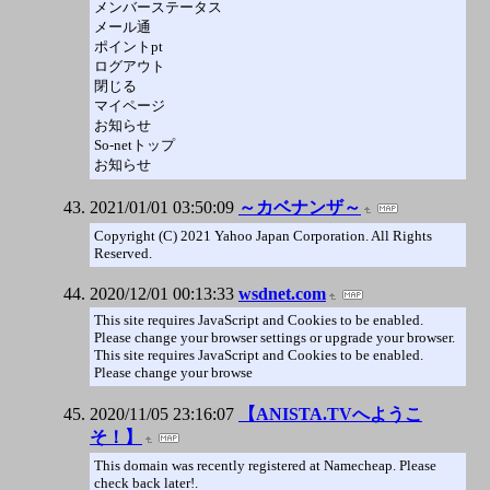
メンバーステータス
メール通
ポイントpt
ログアウト
閉じる
マイページ
お知らせ
So-netトップ
お知らせ
2021/01/01 03:50:09
～カベナンザ～
Copyright (C) 2021 Yahoo Japan Corporation. All Rights
Reserved.
2020/12/01 00:13:33
wsdnet.com
This site requires JavaScript and Cookies to be enabled.
Please change your browser settings or upgrade your browser.
This site requires JavaScript and Cookies to be enabled.
Please change your browse
2020/11/05 23:16:07
【ANISTA.TVへようこ
そ！】
This domain was recently registered at Namecheap. Please
check back later!.