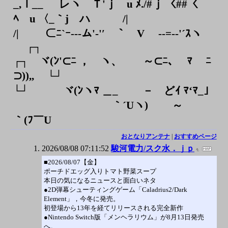
_,ｌ__ レヽ Ｔ'ｊ u ﾒ./#ｊ 〈##〈
ﾍ u 〈_｀j ハ /|
/| ⊂ﾆ`ｰ--‐ム'-'′ ｀￣V ゝ‐-=-‐'´ｽヽ
┌┐
┌┐ ヾ(ﾝ'⊂ﾆ ， ヽ、 ～⊂ﾆ､ ﾏ ﾆ
⊃)),, └┘
└┘ ヾ(ﾝヽﾏ ＿_ゝ － どｲ ﾏ‘ﾏ_｣
｀´Uヽ) ～
｀(ﾌ￣U
おとなりアンテナ
|
おすすめページ
2026/08/08 07:11:52
駿河電力/スク水．ｊｐ
■2026/08/07【金】
ポーチドエッグ入りトマト野菜スープ
本日の気になるニュースと面白いネタ
●2D弾幕シューティングゲーム「Caladrius2/Dark
Element」，今冬に発売。
初登場から13年を経てリリースされる完全新作
●Nintendo Switch版「メンヘラリウム」が8月13日発売
へ。