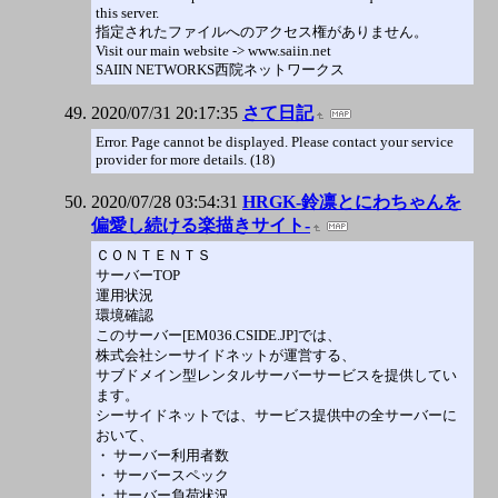
this server.
指定されたファイルへのアクセス権がありません。
Visit our main website -> www.saiin.net
SAIIN NETWORKS西院ネットワークス
2020/07/31 20:17:35
さて日記
Error. Page cannot be displayed. Please contact your service
provider for more details. (18)
2020/07/28 03:54:31
HRGK-鈴凛とにわちゃんを
偏愛し続ける楽描きサイト-
ＣＯＮＴＥＮＴＳ
サーバーTOP
運用状況
環境確認
このサーバー[EM036.CSIDE.JP]では、
株式会社シーサイドネットが運営する、
サブドメイン型レンタルサーバーサービスを提供してい
ます。
シーサイドネットでは、サービス提供中の全サーバーに
おいて、
・ サーバー利用者数
・ サーバースペック
・ サーバー負荷状況