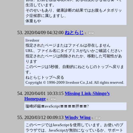
生活しています。
そのせいもあり、健康診断の結果ではお腹もメタボリッ
ク症候群に属しますし、
体重もや
2020/04/09 04:32:00
ねとらじ
livedoor
指定されたページまたはファイルは存在しません
URL、ファイル名にタイプミスがないかご確認ください
指定されたページは削除されたか、移動した可能性があ
ります
このページは5秒後、自動的にねとらじのトップへ戻りま
す。
ねとらじトップへ戻る
Copyright © 1996-2009 livedoor Co.,Ltd. All rights reserved.
2020/04/01 10:33:15
Missing Link-Shingo’s
Homepage
璇峰紑鍚〓avaScript〓〓〓〓拌〓〓?
2020/03/12 00:09:13
Windy Wing
このページではJavaScriptを使用しています。お使いのブ
ラウザでは、JavaScriptが無効になっているか、サポート