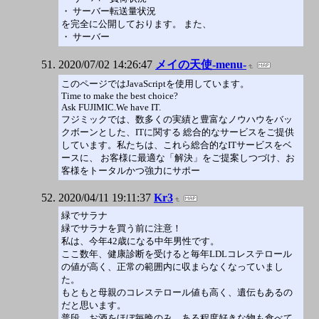
・ サーバー転送量状況
を完全に公開しております。 また、
・ サーバー
2020/07/02 14:26:47
メイの天使-menu-
このページではJavaScriptを使用しています。
Time to make the best choice?
Ask FUJIMIC.We have IT.
フジミックでは、数多くの実績と豊富なノウハウをバッ
クボーンとした、ITに関する 総合的なサービスをご提供
しています。私たちは、これら総合的なITサービスをベ
ースに、 お客様に最適な「解決」をご提案しつづけ、お
客様をトータルかつ強力にサポー
2020/04/11 19:11:37
Kr3
緑でサラナ
緑でサラナを買う前に注意！
私は、今年42歳になる中年男性です。
ここ数年、健康診断を受けると毎年LDLコレステロール
の値が高く、正常の範囲内に収まらなくなっていまし
た。
もともと母親のコレステロール値も高く、遺伝もあるの
だと思います。
普段、お酒をほぼ毎晩のみ、ある程度好きな物も食べて