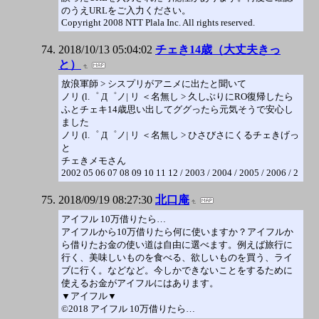
のうえURLをご入力ください。
Copyright 2008 NTT Plala Inc. All rights reserved.
2018/10/13 05:04:02
チェき14歳（大丈夫きっ
と）
放浪軍師 > シスプリがアニメに出たと聞いて
ノリ (l.゜ Д゜ノ| リ ＜名無し > 久しぶりにRO復帰したら
ふとチェキ14歳思い出してググったら元気そうで安心し
ました
ノリ (l.゜ Д゜ノ| リ ＜名無し > ひさびさにくるチェきげっ
と
チェきメモさん
2002 05 06 07 08 09 10 11 12 / 2003 / 2004 / 2005 / 2006 / 2
2018/09/19 08:27:30
北口庵
アイフル 10万借りたら…
アイフルから10万借りたら何に使いますか？アイフルか
ら借りたお金の使い道は自由に選べます。例えば旅行に
行く、美味しいものを食べる、欲しいものを買う、ライ
ブに行く。などなど。今しかできないことをするために
使えるお金がアイフルにはあります。
▼アイフル▼
©2018 アイフル 10万借りたら…