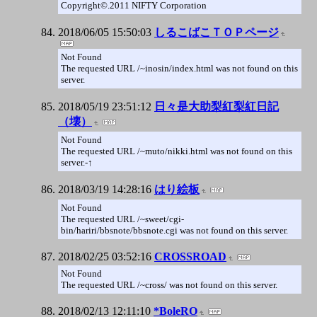
Copyright©.2011 NIFTY Corporation
2018/06/05 15:50:03
しるこばこＴＯＰページ
Not Found
The requested URL /~inosin/index.html was not found on this
server.
2018/05/19 23:51:12
日々是大助梨紅梨紅日記
（壊）
Not Found
The requested URL /~muto/nikki.html was not found on this
server.-↑
2018/03/19 14:28:16
はり絵板
Not Found
The requested URL /~sweet/cgi-
bin/hariri/bbsnote/bbsnote.cgi was not found on this server.
2018/02/25 03:52:16
CROSSROAD
Not Found
The requested URL /~cross/ was not found on this server.
2018/02/13 12:11:10
*BoleRO