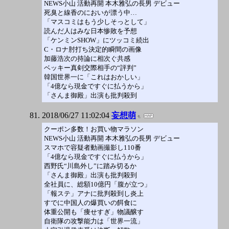
NEWS小山 活動再開 本木雅弘の長男 デビュー
死臭と線香のにおいが漂う中…
「マスコミはもう少しそっとして」
読んだ人はみな日本惨敗を予想
「ケンミンSHOW」にツッコミ続出
C・ロナ肘打ち決定的瞬間の画像
加藤浩次の持論に相次ぐ共感
ベッキー真剣交際相手の“評判”
韓国世界一に「これはおかしい」
「4億なら現金ですぐに払うから」
「さんま御殿」出演も批判殺到
2018/06/27 11:02:04
妄想萌
クーポン多数！お買い物マラソン
NEWS小山 活動再開 本木雅弘の長男 デビュー
スマホで容疑者動画撮影し110番
「4億なら現金ですぐに払うから」
西野氏“川島外し”に踏み切るか
「さんま御殿」出演も批判殺到
全社員に、総額10億円「腹が立つ」
「報ステ」アナに批判殺到し炎上
すでに中国人の爆買いの餌食に
体重公開も「痩せすぎ」物議醸す
自衛隊の攻撃能力は「世界一流」