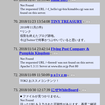
Not Found
The requested URL /~f_belle/cgi-bin/kimabbs.cgi was not
found on this server.
2018/11/23 13:54:08
TINY TREASURY
2018年11月(1件)
*リンク
役割を終えたブログ跡地。
今はTwitterで何事かつぶやいていると思います。
2018/11/14 23:42:14
Flying Post Company &
Pumpkin Kingdom
Not Found
The requested URL /~firered/ was not found on this server.
Apache/1.3.11 Server at www.din.or.jp Port 80
2018/11/09 11:50:09
p o l y z m
TOK2 おススメコンテンツ！
2018/10/30 12:17:39
にせWhiteBoard
■ ファイルが見つかりません。
Not Found
誤ったURLを入力された可能性があります。再度ご確認