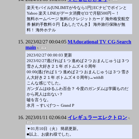
楽天モバイル[UNLIMITが今なら1円] ECナビでポインと
Yahoo 楽天 LINEがデータ消費ゼロで月額500円～！
無料ホームページ 無料のクレジットカード 海外格安航空
券 解約手数料０円【あしたでんき】 海外旅行保険が無
料！ 海外ホテル
2023/02/27 00:04:05
MAducational TV CG-Search
main
2023/02/27 00:00:03 更新
2023/02/27逃げれば１つ 進めば２つ おまんじゅうは３つ
雪さん大好き２１年 ボトムズ４０周年
00:00(逃げれば１つ 進めば２つ おまんじゅうは３つ 雪さ
ん大好き２１年 ボトムズ４０周年)→withB
こんな感じでした。
ガンダムはゆるふわ百合？ 今度のガンダムは学園ものだ
から死人は出ない？
嘘を言うな。
水月 ～すいげつ～ Grand P
2023/01/11 02:06:04
イレギュラーエレクトロン
▼01月10日（火） 簡易更新。
■以上、お疲れ様でした。