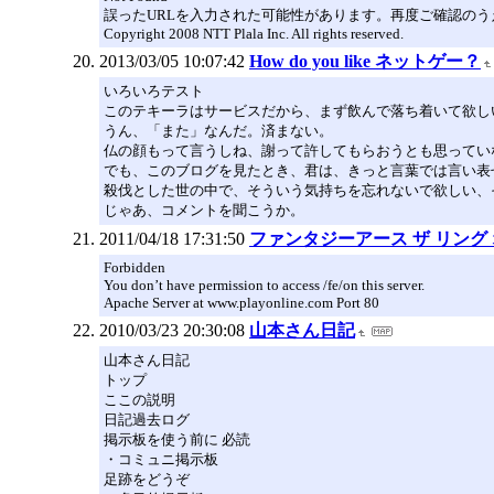
誤ったURLを入力された可能性があります。再度ご確認のう
Copyright 2008 NTT Plala Inc. All rights reserved.
2013/03/05 10:07:42
How do you like ネットゲー？
いろいろテスト
このテキーラはサービスだから、まず飲んで落ち着いて欲し
うん、「また」なんだ。済まない。
仏の顔もって言うしね、謝って許してもらおうとも思ってい
でも、このブログを見たとき、君は、きっと言葉では言い表
殺伐とした世の中で、そういう気持ちを忘れないで欲しい、
じゃあ、コメントを聞こうか。
2011/04/18 17:31:50
ファンタジーアース ザ リング オブ 
Forbidden
You don’t have permission to access /fe/on this server.
Apache Server at www.playonline.com Port 80
2010/03/23 20:30:08
山本さん日記
山本さん日記
トップ
ここの説明
日記過去ログ
掲示板を使う前に 必読
・コミュニ掲示板
足跡をどうぞ