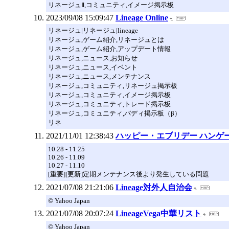
リネージュⅡ,コミュニティ,イメージ掲示板
2023/09/08 15:09:47
Lineage Online
リネージュ|リネージュ|lineage
リネージュ,ゲーム紹介,リネージュとは
リネージュ,ゲーム紹介,アップデート情報
リネージュ,ニュース,お知らせ
リネージュ,ニュース,イベント
リネージュ,ニュース,メンテナンス
リネージュ,コミュニティ,リネージュ掲示板
リネージュ,コミュニティ,イメージ掲示板
リネージュ,コミュニティ,トレード掲示板
リネージュ,コミュニティ,バディ掲示板（β）
リネ
2021/11/01 12:38:43
ハッピー・エブリデー ハンゲ
10.28 - 11.25
10.26 - 11.09
10.27 - 11.10
[重要][更新]定期メンテナンス後より発生している問題
2021/07/08 21:21:06
Lineage対外人自治会
© Yahoo Japan
2021/07/08 20:07:24
LineageVega中華リスト
© Yahoo Japan