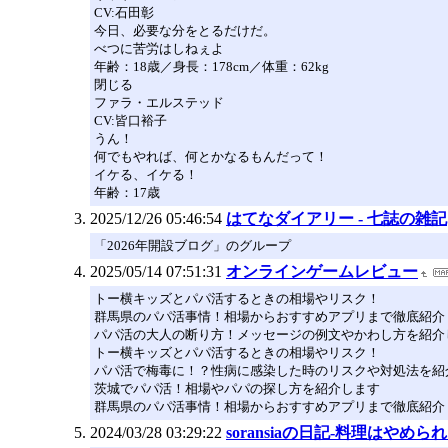
CV:石田彰
今日、必要な分をとるだけだ。
べつに苦労はしねぇよ
年齢：18歳／身長：178cm／体重：62kg
閉じる
ファラ・エルステッド
CV:皆口裕子
うん！
何でもやれば、何とかなるもんだって！
イケる、イケる！
年齢：17歳
2025/12/26 05:46:54
はてなダイアリー - 七誌の雑記
「2026年開設ブログ」のグループ
2025/05/14 07:51:31
オンラインゲームレビュー
トー横キッズとパパ活するときの相場やリスク！
群馬県のパパ活事情！相場からおすすめアプリまで徹底紹介
パパ活の大人の断り方！メッセージの例文やかわし方を紹介
トー横キッズとパパ活するときの相場やリスク！
パパ活で梅毒に！？性病に感染した時のリスクや対処法を紹
茨城でパパ活！相場やパパの探し方を紹介します
群馬県のパパ活事情！相場からおすすめアプリまで徹底紹介
2024/03/28 03:29:22
soransiaの日記-料理はやめ