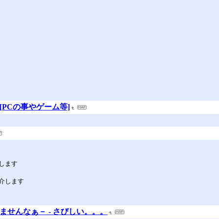
[PCの事やゲーム等]
します
介します
られませんなぁ－ - さびしい。。。