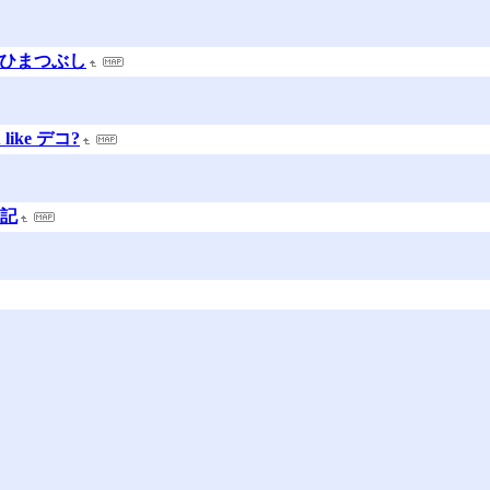
のひまつぶし
like デコ?
日記