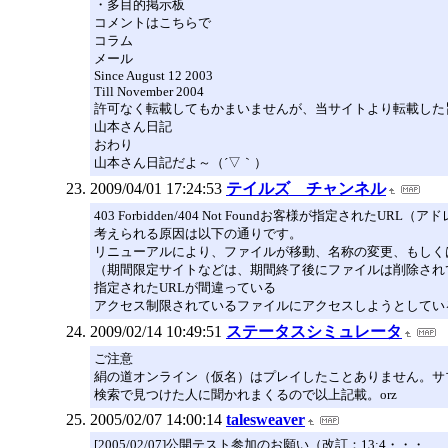
・多目的掲示板
コメントはこちらで
コラム
メール
Since August 12 2003
Till November 2004
許可なく転載してもかまいませんが、当サイトより転載した
山本さん日記
おわり
山本さん日記だよ～（´▽｀）
2009/04/01 17:24:53
テイルズ チャンネル
403 Forbidden/404 Not Foundお客様が指定さ
考えられる原因は以下の通りです。
リニューアルにより、ファイルが移動、名称の変更、もしく
（期間限定サイトなどは、期間終了後にファイルは削除され
指定されたURLが間違っている
アクセス制限されているファイルにアクセスしようとしてい
2009/02/14 10:49:51
ステータスシミュレータ
ご注意
絹の道オンライン（仮名）はプレイしたことありません。サ
検索で見つけた人に聞かれまくるので以上記載。orz
2005/02/07 14:00:14
talesweaver
[2005/02/07]公開テスト参加のお願い（改訂：13:4・・・