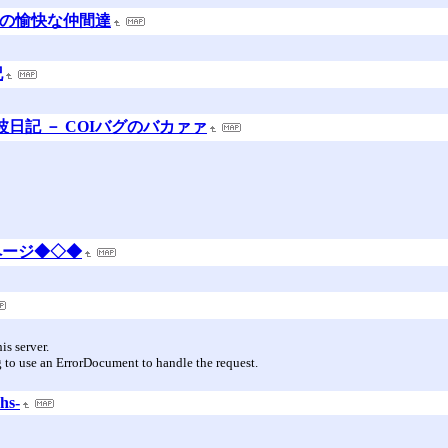
合の愉快な仲間達
記
電波日記 － COIバグのバカァァ
ページ◆◇◆
s server.
 to use an ErrorDocument to handle the request.
hs-