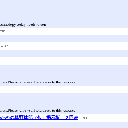
technology today needs to con
」
dress.Please remove all references to this resource.
dress.Please remove all references to this resource.
のための草野球部（仮）掲示板 ２回表