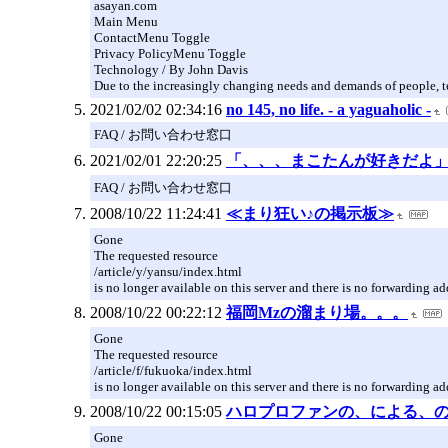
asayan.com
Main Menu
ContactMenu Toggle
Privacy PolicyMenu Toggle
Technology / By John Davis
Due to the increasingly changing needs and demands of people, 
2021/02/02 02:34:16
no 145, no life. - a yaguaholic -
FAQ / お問い合わせ窓口
2021/02/01 22:20:25
「、、、まこたんが好きだよ
FAQ / お問い合わせ窓口
2008/10/22 11:24:41
≪まり狂い♪の掲示板≫
Gone
The requested resource
/article/y/yansu/index.html
is no longer available on this server and there is no forwarding ad
2008/10/22 00:22:12
福岡Mzの溜まり場。。。
Gone
The requested resource
/article/f/fukuoka/index.html
is no longer available on this server and there is no forwarding ad
2008/10/22 00:15:05
ハロプロファンの、による、
Gone