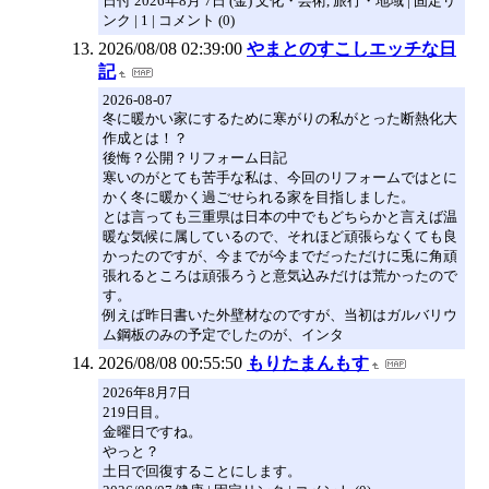
日付 2026年8月 7日 (金) 文化・芸術, 旅行・地域 | 固定リ
ンク | 1 | コメント (0)
2026/08/08 02:39:00
やまとのすこしエッチな日
記
2026-08-07
冬に暖かい家にするために寒がりの私がとった断熱化大
作成とは！？
後悔？公開？リフォーム日記
寒いのがとても苦手な私は、今回のリフォームではとに
かく冬に暖かく過ごせられる家を目指しました。
とは言っても三重県は日本の中でもどちらかと言えば温
暖な気候に属しているので、それほど頑張らなくても良
かったのですが、今までが今までだっただけに兎に角頑
張れるところは頑張ろうと意気込みだけは荒かったので
す。
例えば昨日書いた外壁材なのですが、当初はガルバリウ
ム鋼板のみの予定でしたのが、インタ
2026/08/08 00:55:50
もりたまんもす
2026年8月7日
219日目。
金曜日ですね。
やっと？
土日で回復することにします。