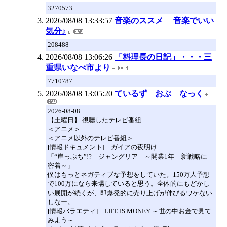
3270573
2026/08/08 13:33:57
音楽のススメ 音楽でいい
気分♪
208488
2026/08/08 13:06:26
「料理長の日記」・・・三
重県いなべ市より
7710787
2026/08/08 13:05:20
ているず おぶ なっく
2026-08-08
【土曜日】 視聴したテレビ番組
＜アニメ＞
＜アニメ以外のテレビ番組＞
[情報ドキュメント] ガイアの夜明け
「“崖っぷち”!? ジャングリア ～開業1年 新戦略に
密着～」
僕はもっとネガティブな予想をしていた。150万人予想
で100万になら来場していると思う。全体的にもどかし
い展開が続くが、即爆発的に売り上げが伸びるワケない
しなー。
[情報バラエティ] LIFE IS MONEY ～世の中お金で見て
みよう～