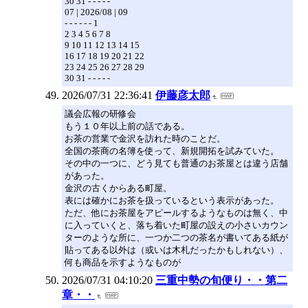
30 31 - - - - -
07 | 2026/08 | 09
- - - - - - 1
2 3 4 5 6 7 8
9 10 11 12 13 14 15
16 17 18 19 20 21 22
23 24 25 26 27 28 29
30 31 - - - - -
2026/07/31 22:36:41
伊藤彦太郎
議会広報の研修会
もう１０年以上前の話である。
お茶の営業で金沢を訪れた時のことだ。
全国の茶商の名簿を使って、新規開拓を試みていた。
その中の一つに、どう見ても普通のお茶屋とは違う店舗
があった。
金沢の古くからある町屋。
表には確かにお茶を扱っているという表示があった。
ただ、他にお茶屋をアピールするようなものは無く、中
に入っていくと、落ち着いた町屋の設えの小さいカウン
ターのような所に、一つか二つの茶名が書いてある紙が
貼ってある以外は（或いは木札だったかもしれない）、
何も商品を示すようなものが
2026/07/31 04:10:20
三重中勢の旬便り・・第二
章・・