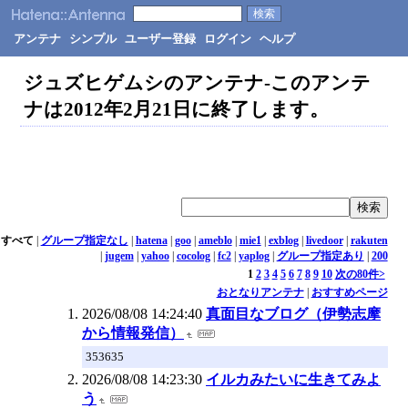
アンテナ
シンプル
ユーザー登録
ログイン
ヘルプ
ジュズヒゲムシのアンテナ-このアンテ
ナは2012年2月21日に終了します。
すべて
|
グループ指定なし
|
hatena
|
goo
|
ameblo
|
mie1
|
exblog
|
livedoor
|
rakuten
|
jugem
|
yahoo
|
cocolog
|
fc2
|
yaplog
|
グループ指定あり
|
200
1
2
3
4
5
6
7
8
9
10
次の80件>
おとなりアンテナ
|
おすすめページ
2026/08/08 14:24:40
真面目なブログ（伊勢志摩
から情報発信）
353635
2026/08/08 14:23:30
イルカみたいに生きてみよ
う