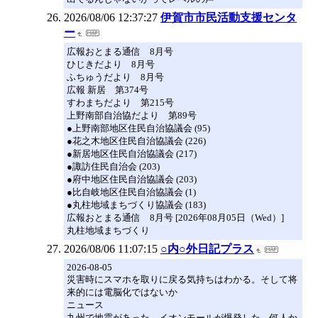
2026/08/06 12:37:27
伊賀市市民活動支援センタ
ー
広報おとまる通信 8月号
ひじきだより 8月号
ふちゅうだより 8月号
広報 新居 第374号
すわまちだより 第215号
上野南部自治協だより 第89号
●上野南部地区住民自治協議会 (95)
●花之木地区住民自治協議会 (226)
●新居地区住民自治協議会 (217)
●諏訪住民自治会 (203)
●府中地区住民自治協議会 (203)
●比自岐地区住民自治協議会 (1)
●丸柱地域まちづくり協議会 (183)
広報おとまる通信 8月号 [2026年08月05日（Wed）]
丸柱地域まちづくり
2026/08/06 11:07:15
○内○外日記プラス
2026-08-05
災害時にスマホを取りに戻る気持ちはわかる。そして将
来的には電脳化ではないか
ニュース
九州で地震があった。イオンモールが爆発した。何人か