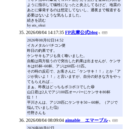
ように指示して犠牲になったと炎上してるけど、地震の
あとに爆発するのは想定してないし、通夜まで報道する
必要はないような気もしました。
続きを読む
by ats_okui
2026/08/04 14:17:35
FP志摩公式blog
2026年08月02日14:52
イカメタル/バチコン便
昨日の釣果です。
ケンサキもアジも良く喰いました。
自船は両方狙うので突出した釣果は出ませんが、ケンサ
キは85杯~60杯、アジは60匹~11匹。
その時の反応で、お客さんに「ケンサキ！！」とか「ア
ジが良いよ！！」と言いますが、自分の好きな方をやっ
てもらえれば…
まぁ、昨夜はどっちもボコボコでした😆
山口君は2人でアジ100匹オーバーにケンサキ80杯
位！！
平川さんは、アジ20匹にケンサキ50～60杯。（アジで
悩んでいました🤔）
竹野さんも
2026/08/04 08:09:04
aimable エマーブル
2026年08月02日