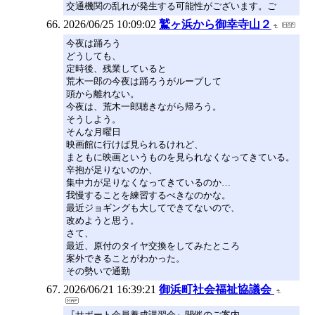
交通機関の乱れが発生する可能性がございます。ご
2026/06/25 10:09:02
鷲ヶ浜から御幸寺山２
今夜は踊ろう
どうしても、
定時後、残業していると
荒木一郎の今夜は踊ろうがループして
頭から離れない。
今夜は、荒木一郎聴きながら帰ろう。
そうしよう。
そんな月曜日
映画館に行けば見られるけれど、
まともに映画というものを見られなくなってきている。
辛抱が足りないのか、
集中力が足りなくなってきているのか…
我慢することを練習するべきなのかな。
最近ジョギングも大してできてないので、
改めようと思う。
さて、
最近、原付のタイヤ交換をしてみたところ
案外できることがわかった。
その勢いで通勤
2026/06/21 16:39:21
御浜町社会福祉協議会
『サポート会員養成講習会』開催のご案内