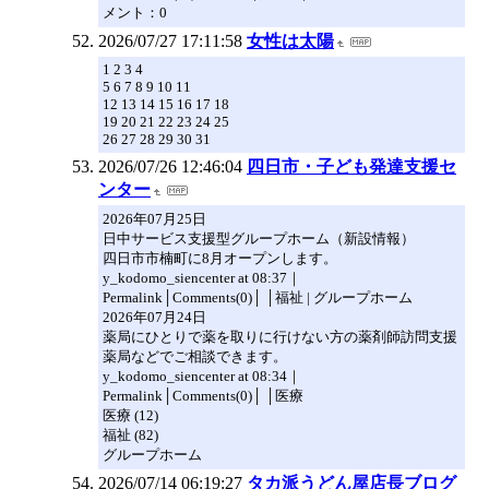
メント：0
2026/07/27 17:11:58
女性は太陽
1 2 3 4
5 6 7 8 9 10 11
12 13 14 15 16 17 18
19 20 21 22 23 24 25
26 27 28 29 30 31
2026/07/26 12:46:04
四日市・子ども発達支援セ
ンター
2026年07月25日
日中サービス支援型グループホーム（新設情報）
四日市市楠町に8月オープンします。
y_kodomo_siencenter at 08:37｜
Permalink│Comments(0)│ │福祉 | グループホーム
2026年07月24日
薬局にひとりで薬を取りに行けない方の薬剤師訪問支援
薬局などでご相談できます。
y_kodomo_siencenter at 08:34｜
Permalink│Comments(0)│ │医療
医療 (12)
福祉 (82)
グループホーム
2026/07/14 06:19:27
タカ派うどん屋店長ブログ