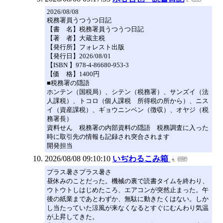
2026/08/08
税務署員うつうつ日記
【書 名】税務署員うつうつ日記
【著 者】大蔵主税
【発行所】フォレスト出版
【発行日】2026/08/01
【ISBN 】978-4-86680-953-3
【価 格】1400円
■税務署の隠語
ホンテン（国税局）、シテン（税務署）、サンズイ（法
人課税）、トコロ（個人課税 所得税の所から）、ニス
イ（資産課税）、ギョウニンベン（徴収）、オヤジ（税
務署長）
資料せん 税務署の内部資料の隠語 税務調査に入った
時に取引先の情報も記録され突合されます
開発担当
2026/08/08 09:10:10
いぢわるこみ箱
プラス暑さプラス暑さ
昼休みのことだった。機械の裏で読書タイムを終わり、
ウトウトしはじめたころ、エアコンが突然止まった。午
後の紙業まであとわずか、無駄に動きたくはない。しか
し当たっていた涼風が来なくなるとすぐにむんわり気温
が上昇してきた。