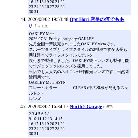
16 17 18 19 20 21 22
23 24 25 26 27 28 29
30 31
2026/08/02 19:53:48
Opt-Hori 店長の何でもあ
り！
OAKLEY Meta
2026.07.31 Friday | category:OAKLEY
先月全国一斉販売されましたOAKLEYＭetaです。
スポーツタイプとライフスタイルの2機種ですが店長も
興味津々でライフスタイルモデルを
度付きで製作しました。OAKLEY純正レンズも製作可能
ですがコダックのレンズを採用しました。
当店でも大人気のネオコン仕様偏光レンズです！当然遠
近両用です。
OAKLEY Meta HSTN
フレームカラー CLEAR (中の機械が見えるスケ
ルトン）
レンズ
2026/08/02 16:34:17
North’s Garage
2 3 4 5 6 7 8
9 10 11 12 13 14 15
16 17 18 19 20 21 22
23 24 25 26 27 28 29
30 31