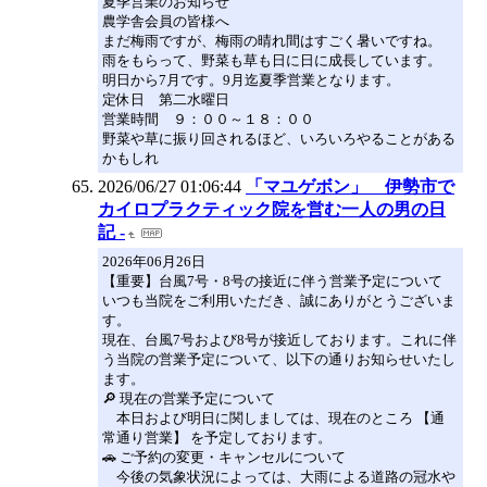
夏季営業のお知らせ
農学舎会員の皆様へ
まだ梅雨ですが、梅雨の晴れ間はすごく暑いですね。
雨をもらって、野菜も草も日に日に成長しています。
明日から7月です。9月迄夏季営業となります。
定休日 第二水曜日
営業時間 ９：００～１８：００
野菜や草に振り回されるほど、いろいろやることがある
かもしれ
2026/06/27 01:06:44
「マユゲボン」 伊勢市で
カイロプラクティック院を営む一人の男の日
記 -
2026年06月26日
【重要】台風7号・8号の接近に伴う営業予定について
いつも当院をご利用いただき、誠にありがとうございま
す。
​現在、台風7号および8号が接近しております。これに伴
う当院の営業予定について、以下の通りお知らせいたし
ます。
​🔎 現在の営業予定について
​ 本日および明日に関しましては、現在のところ 【通
常通り営業】 を予定しております。
​🚗 ご予約の変更・キャンセルについて
​ 今後の気象状況によっては、大雨による道路の冠水や