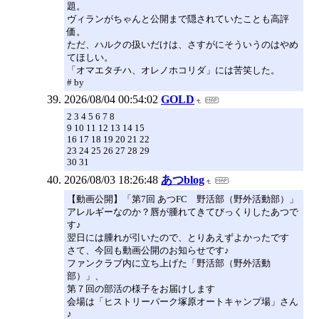
題。
ヴィランがちゃんと公開まで隠されていたことも高評
価。
ただ、ハルクの扱いだけは、さすがにそういうのはやめ
てほしい。
「オマエタチハ、オレノホコリダ」には苦笑した。
# by
2026/08/04 00:54:02
GOLD
2 3 4 5 6 7 8
9 10 11 12 13 14 15
16 17 18 19 20 21 22
23 24 25 26 27 28 29
30 31
2026/08/03 18:26:48
あつblog
【動画公開】「第7回 あつFC 野活部（野外活動部）」
アレルギーなのか？唇が腫れてきてびっくりしたあつで
す♪
翌日には腫れが引いたので、とりあえずよかったです
さて、今回も動画公開のお知らせです♪
ファンクラブ内に立ち上げた「野活部（野外活動
部）」、
第７回の部活の様子をお届けします
会場は「ヒストリーパーク塚原オートキャンプ場」さん
♪