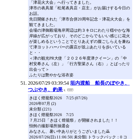
「津花火大会」へ行ってきました。
津市の表具屋「松尾表具店・店主」がお届けする今日の
お話。
先日開催された「津市合併20周年記念・津花火大会」を
観てきました。
会場の津御殿場海岸周辺は約３キロにわたり穏やかな海
岸線が広がっており、そのどこからでもいい感じに花火
が楽しめるということでとりあえずの腹ごしらえを兼ね
て津ヨットハーバーの露店が並ぶあたりを歩いている
と・・
＜津の観光PR大使「２０２６年度津クイーン」の「中
村安希さん（左）」「行方聖菜さん（右）」とばったり
出会って＞
ふたりは艶やかな浴衣姿
2026/07/29 03:39:54
垣内渡船 船長のぼやき、
つぶやき、釣果
きほく燈籠祭2026 7/25 (07/26)
2026年07月 (2)
未分類 (221)
きほく燈籠祭2026 7/25
７月25日「きほく燈籠祭」が開催されました！！
恒例の撮影場所抽選会
みなさん、暑い中ありがとうございました🙇
2026/07/26(日) 11:06:50| 未分類| トラックバック：0 コ