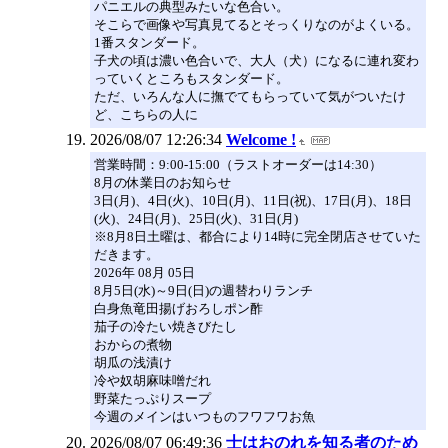
パニエルの典型みたいな色合い。
そこらで画像や写真見てるとそっくりなのがよくいる。
1番スタンダード。
子犬の頃は濃い色合いで、大人（犬）になるに連れ変わ
っていくところもスタンダード。
ただ、いろんな人に撫でてもらっていて気がついたけ
ど、こちらの人に
2026/08/07 12:26:34
Welcome !
営業時間：9:00-15:00（ラストオーダーは14:30）
8月の休業日のお知らせ
3日(月)、4日(火)、10日(月)、11日(祝)、17日(月)、18日
(火)、24日(月)、25日(火)、31日(月)
※8月8日土曜は、都合により14時に完全閉店させていた
だきます。
2026年 08月 05日
8月5日(水)～9日(日)の週替わりランチ
白身魚竜田揚げおろしポン酢
茄子の冷たい焼きびたし
おからの煮物
胡瓜の浅漬け
冷や奴胡麻味噌だれ
野菜たっぷりスープ
今週のメインはいつものフワフワお魚
2026/08/07 06:49:36
士はおのれを知る者のため