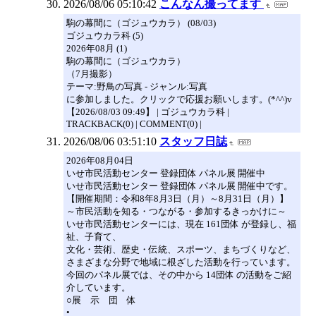
2026/08/06 05:10:42
こんなん撮ってます
駒の幕間に（ゴジュウカラ） (08/03)
ゴジュウカラ科 (5)
2026年08月 (1)
駒の幕間に（ゴジュウカラ）
（7月撮影）
テーマ:野鳥の写真 - ジャンル:写真
に参加しました。クリックで応援お願いします。(*^^)v
【2026/08/03 09:49】 | ゴジュウカラ科 |
TRACKBACK(0) | COMMENT(0) |
2026/08/06 03:51:10
スタッフ日誌
2026年08月04日
いせ市民活動センター 登録団体 パネル展 開催中
いせ市民活動センター 登録団体 パネル展 開催中です。
【開催期間：令和8年8月3日（月）～8月31日（月）】
～市民活動を知る・つながる・参加するきっかけに～
いせ市民活動センターには、現在 161団体 が登録し、福
祉、子育て、
文化・芸術、歴史・伝統、スポーツ、まちづくりなど、
さまざまな分野で地域に根ざした活動を行っています。
今回のパネル展では、その中から 14団体 の活動をご紹
介しています。
○展 示 団 体
•