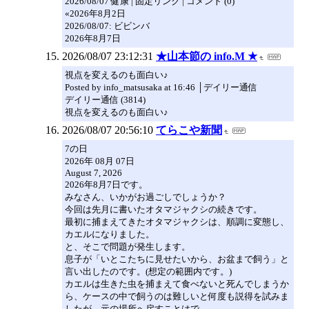
2026/08/07 健康 | 固定リンク | コメント (0)
«2026年8月2日
2026/08/07: ビビンバ
2026年8月7日
2026/08/07 23:12:31
★山本節の info.M ★
視点を変えるのも面白い♪
Posted by info_matsusaka at 16:46 │デイリー通信
デイリー通信 (3814)
視点を変えるのも面白い♪
2026/08/07 20:56:10
てらこや新聞
7の日
2026年 08月 07日
August 7, 2026
2026年8月7日です。
みなさん、いかがお過ごしでしょうか？
今回は先月に書いたオタマジャクシの続きです。
最初に捕まえてきたオタマジャクシは、順調に変態し、
カエルになりました。
と、そこで問題が発生します。
息子が「いとこたちに見せたいから、お盆まで飼う」と
言い出したのです。(想定の範囲内です。)
カエルは生きた虫を捕まえて食べないと死んでしまうか
ら、ケースの中で飼うのは難しいと何度も説得を試みま
したが、元の場所へ戻すことはで