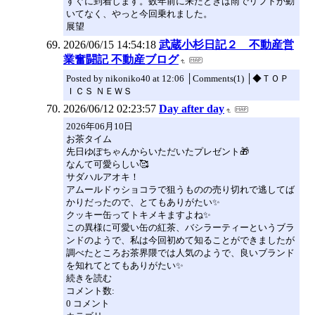
すぐに到着します。数年前に来たときは雨でリフトが動
いてなく、やっと今回乗れました。
展望
2026/06/15 14:54:18
武蔵小杉日記２ 不動産営
業奮闘記 不動産ブログ
Posted by nikoniko40 at 12:06 │Comments(1) │◆ＴＯＰ
ＩＣＳ ＮＥＷＳ
2026/06/12 02:23:57
Day after day
2026年06月10日
お茶タイム
先日ゆぽちゃんからいただいたプレゼント🎁
なんて可愛らしい🥰
サダハルアオキ！
アムールドゥショコラで狙うものの売り切れで逃してば
かりだったので、とてもありがたい✨
クッキー缶ってトキメキますよね✨
この異様に可愛い缶の紅茶、バシラーティーというブラ
ンドのようで、私は今回初めて知ることができましたが
調べたところお茶界隈では人気のようで、良いブランド
を知れてとてもありがたい✨
続きを読む
コメント数:
0 コメント