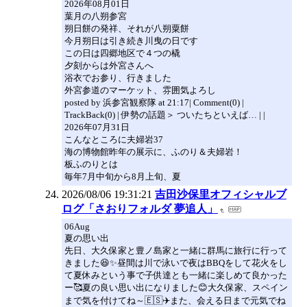
2026年08月01日
葉月の八朔参宮
朔日餅の発祥、それが八朔粟餅
今月朔日は引き続き川曳の日です
この日は四郷地区で４つの橇
夕刻からは外宮さんへ
浴衣でお参り、行きました
外宮参道のマーケット、雰囲気よろし
posted by 浜参宮観察隊 at 21:17| Comment(0) |
TrackBack(0) | 伊勢の話題＞ ついたちといえば… | |
2026年07月31日
こんなところに夫婦岩37
海の博物館昨年の展示に、ふのり＆夫婦岩！
板ふのりとは
毎年7月中旬から8月上旬、夏
2026/08/06 19:31:21
吉田沙保里オフィシャルブ
ログ「さおりフォルダ 夢追人」
06Aug
夏の思い出
先日、大久保家と豊ノ島家と一緒に群馬に旅行に行って
きました😆✨️昼間は川で泳いで夜はBBQをして花火をし
て夏休みという事で子供達とも一緒に楽しめて良かった
ー🥰夏の良い思い出になりました😊大久保家、スペイン
まで気を付けてね～🇪🇸✈️また、会える日まで元気でね