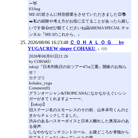
ー👋
03Aug
ME:Iの皆さんに特別授業をさせていただきました😊📚
✒️私の経験や考え方がお役に立てることがあったら嬉し
いです😆👍ぜひ観てくださいね🤗ABEMA SPECIAL チャ
ンネル『ME:Iのこれから。』
2026/08/06 16:23:48
Ｃ Ｏ Ｈ Ａ Ｌ Ｏ Ｇ by
YUGACREW singer COHAKU
2026年08月01日21:26
by COHAKU
takuji『日本列島日の出ツアー47in三重』開催のお知ら
せ！
カテゴリ
kohaku_yuga
Comment(0)
グランオーシャン&TROPICANAになかなかえぐいシン
ガーがきてくれますよーーー。
【takuji】
旧ステージ名のエモーレスのその前、山本卓司くんのと
きからチェックしてました。
渋みのあるハスキーボイスと日本人離れした奥深みのあ
る発声、
しなやかなピッチコントロール、お腹どころか脊髄から
出てるんじゃないかってレベルの声