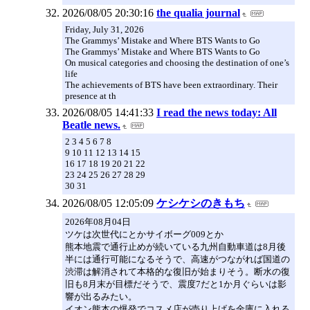
2026/08/05 20:30:16
the qualia journal
Friday, July 31, 2026
The Grammys’ Mistake and Where BTS Wants to Go
The Grammys’ Mistake and Where BTS Wants to Go
On musical categories and choosing the destination of one’s
life
The achievements of BTS have been extraordinary. Their
presence at th
2026/08/05 14:41:33
I read the news today: All
Beatle news.
2 3 4 5 6 7 8
9 10 11 12 13 14 15
16 17 18 19 20 21 22
23 24 25 26 27 28 29
30 31
2026/08/05 12:05:09
ケシケシのきもち
2026年08月04日
ツケは次世代にとかサイボーグ009とか
熊本地震で通行止めが続いている九州自動車道は8月後
半には通行可能になるそうで、高速がつながれば国道の
渋滞は解消されて本格的な復旧が始まりそう。断水の復
旧も8月末が目標だそうで、震度7だと1か月ぐらいは影
響が出るみたい。
イオン熊本の爆発でコスメ店が売り上げを金庫に入れる