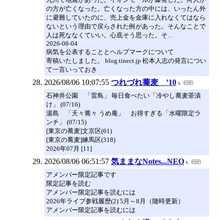
の方が亡くなった。亡くなった方の中には、いったん外
に避難していたのに、売上金を金庫に入れなくてはなら
ないという理由で戻らされた例があった。そんなことで
人は死ななくていい。心底そう思った。そ…
2026-08-04
病気を公表することとヘルプマークについて
寄稿いたしました。 blog.tinect.jp 松本人志の発言につい
て一言いっておき
2026/08/06 10:07:55
つれづれ蕎麦 ’10
石神井公園 「雷鳥」 毎日食べたい「冷やし蕎麦茶漬
け」 (07/16)
湯島 「天々蕎々 うめ庵」 お得すぎる「水曜限定ラ
ンチ」 (07/15)
[東京の蕎麦]文京区(61)
[東京の蕎麦]練馬区(318)
2026年07月 [11]
2026/08/06 06:51:57
気ままなNotes...NEO
アメンバー限定記事です
限定記事を読む
アメンバー限定記事を読むには
2026年ライブ参戦履歴(2) 5月～8月（随時更新）
アメンバー限定記事を読むには