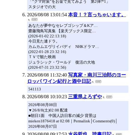
「“クマ対策”をお金で見てみよう 第2弾!*1」
スタジオでの大
2026/08/08 13:01:54
本音！？言っちゃいます。
あなたが夢中なセレブゴシップ＆Kア…
齋藤飛鳥写真集 【楽天ブックス限定…
(2026-01-02 22:13:18)
今日見た連ドラ。
カムカムエヴリイバディ NHKドラマ…
(2022-01-28 23:32:16)
ＴＶで観た映画
ジュラシック・ワールド 復活の大地
(2026-07-31 23:32:56)
2026/08/08 11:32:40
写真家・南川三治郎のヨー
ロッパ ワイン紀行と酒中日記
541113
2026/08/08 10:10:23
三重県よろずや
2026年08月08日
▼26/8/8(土)02:08 配達
■朝日1面 中国人訪日客の減少 背景は
mieken1876418 at 02:08｜Permalink│Comments(0)│
2026年08月07日
2026/08/08 09:17:53
水谷哲也 読書日記