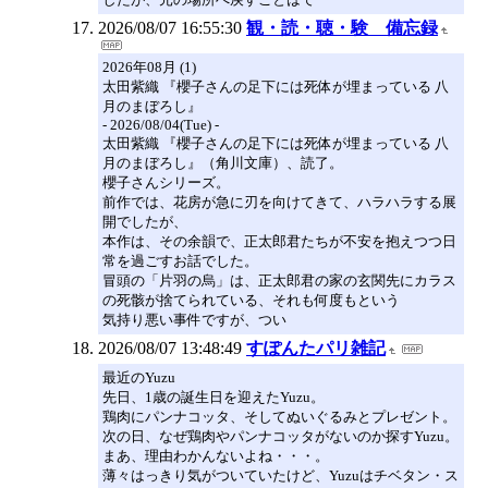
2026/08/07 16:55:30
観・読・聴・験 備忘録
2026年08月 (1)
太田紫織 『櫻子さんの足下には死体が埋まっている 八
月のまぼろし』
- 2026/08/04(Tue) -
太田紫織 『櫻子さんの足下には死体が埋まっている 八
月のまぼろし』（角川文庫）、読了。
櫻子さんシリーズ。
前作では、花房が急に刃を向けてきて、ハラハラする展
開でしたが、
本作は、その余韻で、正太郎君たちが不安を抱えつつ日
常を過ごすお話でした。
冒頭の「片羽の烏」は、正太郎君の家の玄関先にカラス
の死骸が捨てられている、それも何度もという
気持り悪い事件ですが、つい
2026/08/07 13:48:49
すぽんたパリ雑記
最近のYuzu
先日、1歳の誕生日を迎えたYuzu。
鶏肉にパンナコッタ、そしてぬいぐるみとプレゼント。
次の日、なぜ鶏肉やパンナコッタがないのか探すYuzu。
まあ、理由わかんないよね・・・。
薄々はっきり気がついていたけど、Yuzuはチベタン・ス