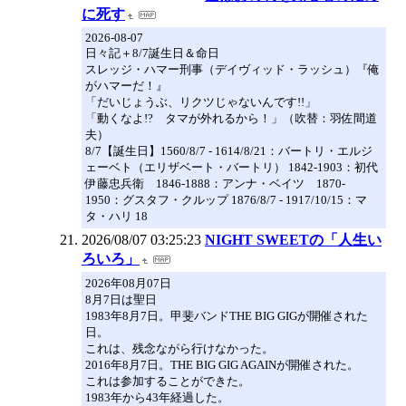
に死す
2026-08-07
日々記＋8/7誕生日＆命日
スレッジ・ハマー刑事（デイヴィッド・ラッシュ）『俺
がハマーだ！』
「だいじょうぶ、リクツじゃないんです!!」
「動くなよ!? タマが外れるから！」（吹替：羽佐間道
夫）
8/7【誕生日】1560/8/7 - 1614/8/21：バートリ・エルジ
ェーベト（エリザベート・バートリ） 1842-1903：初代
伊藤忠兵衛 1846-1888：アンナ・ベイツ 1870-
1950：グスタフ・クルップ 1876/8/7 - 1917/10/15：マ
タ・ハリ 18
2026/08/07 03:25:23
NIGHT SWEETの「人生い
ろいろ」
2026年08月07日
8月7日は聖日
1983年8月7日。甲斐バンドTHE BIG GIGが開催された
日。
これは、残念ながら行けなかった。
2016年8月7日。THE BIG GIG AGAINが開催された。
これは参加することができた。
1983年から43年経過した。