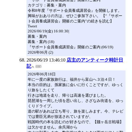
カテゴリ：募集・案内
令和8年度『サポート会員養成講習会』を開催します。
興味がおありの方は、ぜひご参加下さい。 【“『サポー
ト会員養成講習会』開催のご案内”の続きを読む】
Tweet
2026/06/19(金) 16:00:30|
募集・案内
募集・案内 (18)
『サポート会員養成講習会』開催のご案内 (06/19)
2026年06月 (2)
2026/06/19 13:46:10
店主のアンティーク時計日
記
2026年06月18日
年に一度の家族旅行は、福井から富山へ３泊４日！
本当の目的は、孫家族に会いに行くことですが、ゆっく
り旅をしたくて
行きは地道を走り、帰りは高速を選びました。
琵琶湖を一周した頃を思い出し、さざなみ街道を、ゆっ
くりドライブ。
道の駅があれば立ち寄り、旅を楽しみます。今、テレビ
では豊臣兄弟が放送されていますが、
戦国時代の本を読むのが好きなので、【賤ヶ岳古戦場】
は欠かせません。余呉湖から