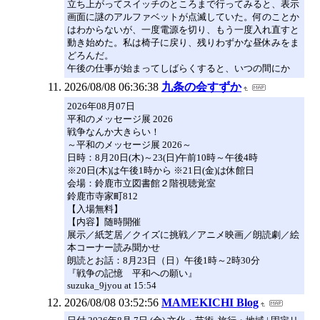
立ち上がってスイッチのところまで行ってみると、表示
画面に謎のアルファベットが点滅していた。何のことか
はわからないが、一度電源を切り、もう一度入れ直すと
動き始めた。私は椅子に戻り、残りわずかな昼休みをま
どろんだ。
午後の仕事が始まってしばらくすると、いつの間にか
2026/08/08 06:36:38
九条の会すずか
2026年08月07日
平和のメッセージ展 2026
戦争なんか大きらい！
～平和のメッセージ展 2026～
日時：8月20日(木)～23(日)午前10時～午後4時
※20日(木)は午後1時から ※21日(金)は休館日
会場：鈴鹿市立図書館２階視聴覚室
鈴鹿市寺家町812
【入場無料】
【内容】随時開催
展示／紙芝居／クイズに挑戦／アニメ映画／朗読劇／絵
本コーナー読み聞かせ
朗読とお話：8月23日（日）午後1時～2時30分
『戦争の記憶 平和への願い』
suzuka_9jyou at 15:54
2026/08/08 03:52:56
MAMEKICHI Blog