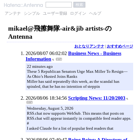
アンテナ
シンプル
ユーザー登録
ログイン
ヘルプ
mikael@飛擦舞隊-air&jib artists-の
Antenna
おとなりアンテナ
|
おすすめページ
2026/08/07 06:02:02
Business News - Business
Information
22 minutes ago
These 5 Republican Senators Urge Max Miller To Resign—
As Ohio’s Husted Joins Ranks
Miller has said repeatedly this week, as the scandal has
spiraled, that he has no intention of steppin
2026/08/06 18:34:56
Scripting News: 11/20/2003
Wednesday, August 5, 2026
RSS.chat now supports WebSub. This means that posts on
RSS.chat will appear instantly in compatible feed reader apps.
#
I asked Claude for a list of popular feed readers that
2026/08/06 07:40:47
Boing Boing: A Directory of