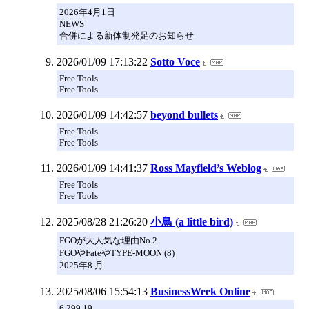
2026年4月1日
NEWS
合併による新体制発足のお知らせ
2026/01/09 17:13:22
Sotto Voce
Free Tools
Free Tools
2026/01/09 14:42:57
beyond bullets
Free Tools
Free Tools
2026/01/09 14:41:37
Ross Mayfield’s Weblog
Free Tools
Free Tools
2025/08/28 21:26:20
小鳥 (a little bird)
FGOが大人気な理由No.2
FGOやFateやTYPE-MOON (8)
2025年8 月
2025/08/06 15:54:13
BusinessWeek Online
6,299.19