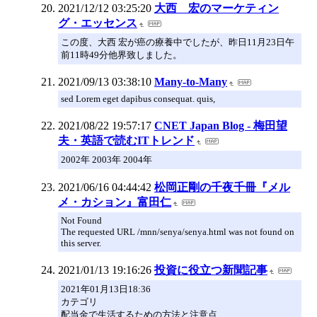
2021/12/12 03:25:20
大西 宏のマーケティン
グ・エッセンス
この度、大西 宏が癌の療養中でしたが、昨日11月23日午
前11時49分他界致しました。
2021/09/13 03:38:10
Many-to-Many
sed Lorem eget dapibus consequat. quis,
2021/08/22 19:57:17
CNET Japan Blog - 梅田望
夫・英語で読むITトレンド
2002年 2003年 2004年
2021/06/16 04:44:42
松岡正剛の千夜千冊『メル
メ・カション』富田仁
Not Found
The requested URL /mnn/senya/senya.html was not found on
this server.
2021/01/13 19:16:26
投資に役立つ新聞記事
2021年01月13日18:36
カテゴリ
配当金で生活するための方法と注意点