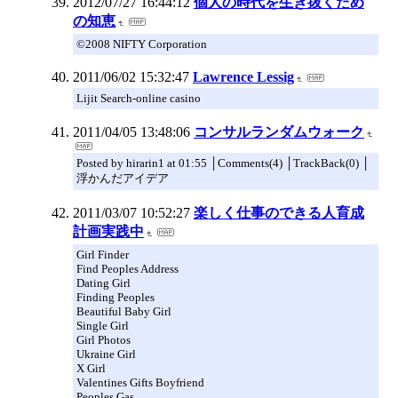
2012/07/27 16:44:12
個人の時代を生き抜くため
の知恵
©2008 NIFTY Corporation
2011/06/02 15:32:47
Lawrence Lessig
Lijit Search-online casino
2011/04/05 13:48:06
コンサルランダムウォーク
Posted by hirarin1 at 01:55 │Comments(4) │TrackBack(0) │
浮かんだアイデア
2011/03/07 10:52:27
楽しく仕事のできる人育成
計画実践中
Girl Finder
Find Peoples Address
Dating Girl
Finding Peoples
Beautiful Baby Girl
Single Girl
Girl Photos
Ukraine Girl
X Girl
Valentines Gifts Boyfriend
Peoples Gas