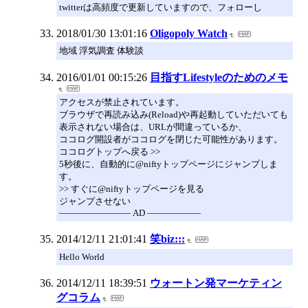
twitterは高頻度で更新していますので、フォローし
2018/01/30 13:01:16
Oligopoly Watch
地域 浮気調査 体験談
2016/01/01 00:15:26
目指すLifestyleのためのメモ
アクセスが禁止されています。
ブラウザで再読み込み(Reload)や再起動していただいても
表示されない場合は、URLが間違っているか、
ココログ開設者がココログを閉じた可能性があります。
ココログトップへ戻る >>
5秒後に、自動的に@niftyトップページにジャンプしま
す。
>> すぐに@niftyトップページを見る
ジャンプさせない
―――――――― AD ――――――
2014/12/11 21:01:41
笑biz:::
Hello World
2014/12/11 18:39:51
ウォートン発マーケティン
グコラム