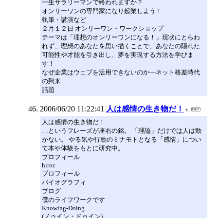
一生サラリーマンで終われますか？
オンリーワンの専門家になり起業しよう！
執筆・講演など
２月１２日 オンリーワン・ワークショップ
テーマは「理想のオンリーワンになる！」現状にとらわ
れず、理想のあなたを思い描くことで、あなたの隠れた
可能性や才能を引き出し、夢を実現する方法を学びま
す！
なぜ企業はウェブを活用できないのか―ネット格差時代
の到来
話題
2006/06/20 11:22:41
人は感情の生き物だ！
人は感情の生き物だ！
…というフレーズが座右の銘。 「理論」だけでは人は動
かない。 やる気や行動のミナモトとなる「感情」につい
て本や体験をもとに研究中。
プロフィール
hiroc
プロフィール
バイオグラフィ
ブログ
僕のライフワークです
Knowing-Doing
(ノゥイン・ドゥイン)