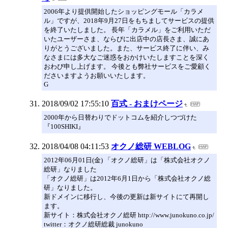
2006年より提供開始したショッピングモール「カラメ
ル」ですが、2018年9月27日をもちましてサービスの提供
を終了いたしました。 長年「カラメル」をご利用いただ
いたユーザーさま、ならびに出店中の店長さま、誠にあ
りがとうございました。また、サービス終了に伴い、み
なさまには多大なご迷惑をおかけいたしますことを深く
おわび申し上げます。 今後とも弊社サービスをご愛顧く
ださいますようお願いいたします。
G
2018/09/02 17:55:10
百式 - おまけページ
2000年から日替わりでドットコムを紹介しつづけた
『100SHIKI』
2018/04/08 04:11:53
オクノ総研 WEBLOG
2012年06月01日(金) 「オクノ総研」は「株式会社オクノ
総研」なりました
「オクノ総研」は2012年6月1日から「株式会社オクノ総
研」なりました。
新ドメインに移行し、今後の更新は新サイトにて再開し
ます。
新サイト：株式会社オクノ総研 http://www.junokuno.co.jp/
twitter：オクノ総研総裁 junokuno