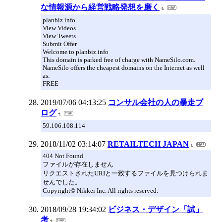
な情報源から経営戦略発想を磨く
planbiz.info
View Videos
View Tweets
Submit Offer
Welcome to planbiz.info
This domain is parked free of charge with NameSilo.com.
NameSilo offers the cheapest domains on the Internet as well
as:
FREE
2019/07/06 04:13:25
コンサル会社の人の暴走ブ
ログ
59.106.108.114
2018/11/02 03:14:07
RETAILTECH JAPAN
404 Not Found
ファイルが存在しません
リクエストされたURIと一致するファイルを見つけられま
せんでした。
Copyright© Nikkei Inc. All rights reserved.
2018/09/28 19:34:02
ビジネス・デザイン「試」
考