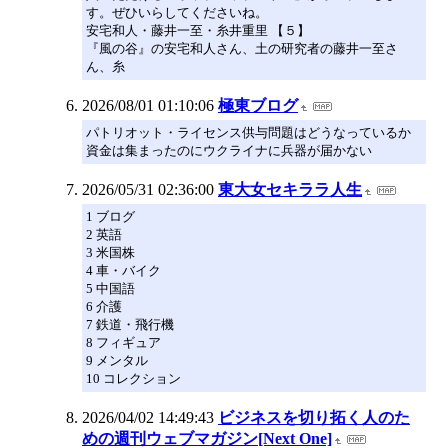
す。ぜひいらしてくださいね。
安宅和人・藤井一至・糸井重里 【５】
『風の谷』の安宅和人さん、土の研究者の藤井一至さ
ん、糸
2026/08/01 01:10:06
極東ブログ
パトリオット・ライセンス供与問題はどうなっているか
資金は集まったのにウクライナに兵器が届かない
2026/05/31 02:36:00
東大女セキララ人生
1 ブログ
2 英語
3 米国株
4 車・バイク
5 中国語
6 介護
7 鉄道・飛行機
8 フィギュア
9 メンタル
10 コレクション
2026/04/02 14:49:43
ビジネスを切り拓く人のた
めの週刊ウェブマガジン[Next One]