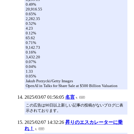
0.49%
20,916.55
0.65%
2,282.35
0.52%
4.23
0.12%
65.62
0.71%
9,142.73
0.16%
3,432.20
0.07%
0.04%
1.33
0.05%
Jakub Porzycki/Getty Images
OpenAI in Talks for Share Sale at $500 Billion Valuation
2025/03/07 01:56:05
名言
この広告は90日以上新しい記事の投稿がないブログに表
示されております。
2025/02/07 14:32:26
昇りのエスカレーターに乗
れ！