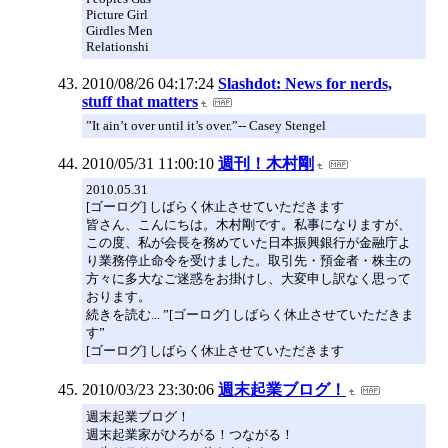
Picture Girl
Girdles Men
Relationshi
2010/08/26 04:17:24
Slashdot: News for nerds,
stuff that matters
”It ain’t over until it’s over.”-- Casey Stengel
2010/05/31 11:00:10
週刊！木村剛
2010.05.31
[ゴーログ] しばらく休止させていただきます
皆さん、こんにちは。木村剛です。私事になりますが、
この度、私が会長を務めていた日本振興銀行が金融庁よ
り業務停止命令を受けました。取引先・預金者・株主の
方々に多大なご迷惑をお掛けし、大変申し訳なく思って
おります。
続きを読む... ”[ゴーログ] しばらく休止させていただきま
す”
[ゴーログ] しばらく休止させていただきます
2010/03/23 23:30:06
週末起業ブログ！
週末起業ブログ！
週末起業家がひろがる！つながる！