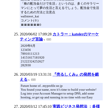
「株の配当金だけで生活」というのは、多くのサラリー
マンにとって夢の生活と言えるでしょう。配当金で生活
するための方法と注意点
wallstreet_kai
コメント( 0 )
〓〓〓〓〓〓0
2020/06/02 17:09:28
カトラー：katolerのマーケ
ティング言論
2020年6月
123456
78910111213
14151617181920
21222324252627
282930
2020/03/19 13:31:31
『売るしくみ』の発想を鍛
える
Future home of...myprofile.ne.jp
You found your name, now it’s time to build your website!
Log into your Account Manager to setup DNS, add some
hosting, or get up and running in no time with our Easy
2020/03/12 17:45:10
実践ビジネス発想法 ：多様