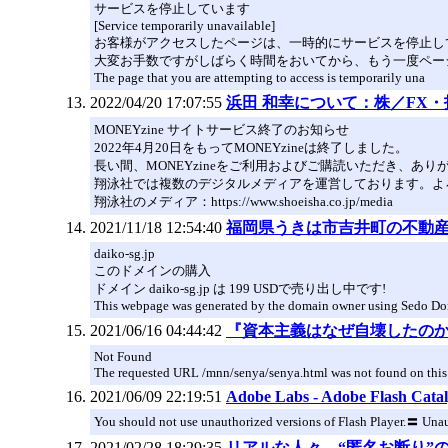
サービスを停止しています
[Service temporarily unavailable]
お客様がアクセスしたページは、一時的にサービスを停止し
大変お手数ですがしばらく時間をおいてから、もう一度ペー
The page that you are attempting to access is temporarily una
2022/04/20 17:07:55
浜田 和幸について：株／FX・投
MONEYzine サイトサービス終了のお知らせ
2022年4月20日をもってMONEYzineは終了しました。
長い間、MONEYzineをご利用およびご購読いただき、あ
翔泳社では複数のデジタルメディアを運営しております。よ
翔泳社のメディア：https://www.shoeisha.co.jp/media
2021/11/18 12:54:40
福岡県うきは市吉井町の不動
daiko-sg.jp
このドメインの購入
ドメイン daiko-sg.jp は 199 USDで売り出し中です!
This webpage was generated by the domain owner using Sedo Domai
2021/06/16 04:44:42
『資本主義はなぜ自壊したのか
Not Found
The requested URL /mnn/senya/senya.html was not found on this 
2021/06/09 22:19:51
Adobe Labs - Adobe Flash Cata
You should not use unauthorized versions of Flash Player.〓 Una
2021/02/28 18:29:35
リアルな人々 “匿名お断り”