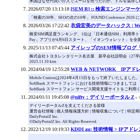
米国はなぜ円買い介入でユーロを売ったのか、ドルを温存し
2026/07/20 13:13:18
[SEM R] :: 検索エンジン
「検索の30年、SEOの次の10年」 FOUND Conference 2026 
2026/03/26 17:22:42
衣袋宏美のデータハックス | We
格安SIM満足度ランキング、1位は「日本通信SIM」利用率トップ
Pay」アプリが4月6日スタート、「イオンウォレット」を全
2025/11/13 07:45:44
アイレップのSEM情報ブログ「SE
株式会社トヨタレンタリース名古屋 新卒会社説明会（27卒
2025.11.10 kim
2024/04/19 12:55:28
WEB & NETWORK IPアド
Mobile Crationは2024年4月15日をもって終了いたしました。
SoftBank スマートフォン における技術情報につきましては
SoftBank スマートフォン サービス開発支援サイトをご利用
2024/01/11 19:45:08
@nifty：デイリーポータル Z
デイリーポータルZを支えてくださる皆様
運営会社情報 | 個人情報保護方針 | 情報収集について | 特
DailyPortalZ Inc.
©DailyPortalZ Inc. All Rights Reserved.
2022/12/19 10:19:33
KDDI au: 技術情報 > IPアド