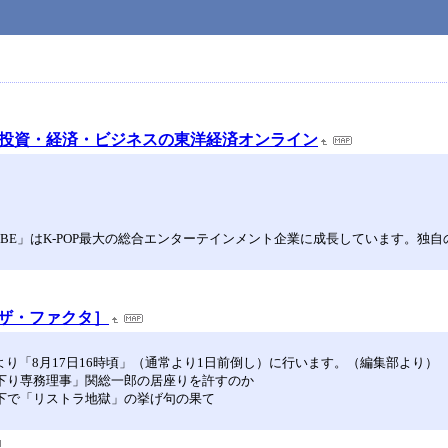
 | 投資・経済・ビジネスの東洋経済オンライン
BE」はK-POP最大の総合エンターテインメント企業に成長しています。独自の
報誌［ザ・ファクタ］
より「8月17日16時頃」（通常より1日前倒し）に行います。（編集部より）
天下り専務理事」関総一郎の居座りを許すのか
の下で「リストラ地獄」の挙げ句の果て