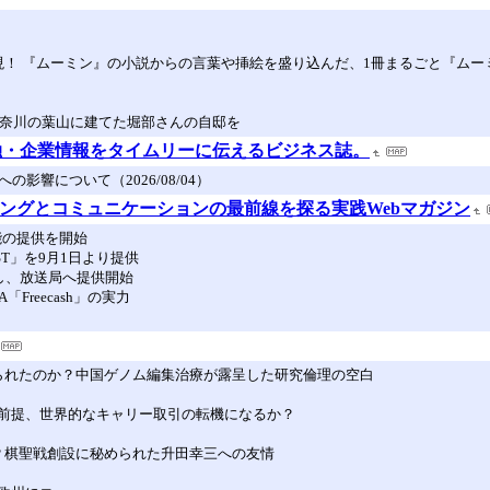
！ 『ムーミン』の小説からの言葉や挿絵を盛り込んだ、1冊まるごと『ムーミ
神奈川の葉山に建てた堀部さんの自邸を
融・企業情報をタイムリーに伝えるビジネス誌。
響について（2026/08/04）
ケティングとコミュニケーションの最前線を探る実践Webマガジン
機能の提供を開始
SIST」を9月1日より提供
充し、放送局へ提供開始
Freecash」の実力
られたのか？中国ゲノム編集治療が露呈した研究倫理の空白
前提、世界的なキャリー取引の転機になるか？
？棋聖戦創設に秘められた升田幸三への友情