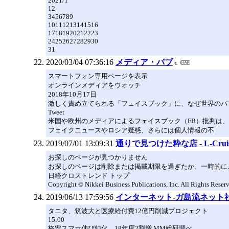
2021/1
12
3456789
10111213141516
17181920212223
24252627282930
31
2020/03/04 07:36:16
メディア・パブ
スマートフォン専用ページを表示
オンラインメディアをウオッチ
2018年10月17日
激しく責め立てられる「フェイスブック」に、なぜ世界のパ
Tweet
米国や欧州のメディアによるフェイスブック（FB）批判は
フェイクニュースやロシア疑惑、さらには個人情報の不
2019/07/01 13:09:31
通りで見つけた粋な店 - L-Cru
お探しのページが見つかりません
お探しのページは削除または掲載期限を過ぎたか、一時的に
日経クロストレンド トップ
Copyright © Nikkei Business Publications, Inc. All Rights Reser
2019/06/13 17:59:56
インターネット-ガ島流ネット社会
タニタ、筑波大と医療給付費12億円削減プロジェクト
15:00
格安スマホ伸び鈍化、18年度2割増 MM総研調べ