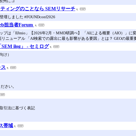
欧州にコ
マーケティングのことなら SEMリサーチ
に登壇しました #FOUNDconf2026
b担当者Forum
は「IIJmio」【2026年2月・MMD研調べ】 「AIによる概要（AIO）」
面リニューアル 「AI検索での露出に最も影響がある要因」とは？ GEOの最重
M ilog」 - セミログ
向け）
レス
ください。
定商取引法に基づく表記
レス帯域