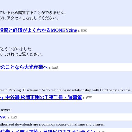
ているため閲覧することができません。
ジにアクセスしなおしてください。
資と経済がよくわかるMONEYzine
りがとうございました。
ろしければご覧ください。
産のことなら大光産業へ
n Parking. Disclaimer: Sedo maintains no relationship with third party advertis
』中谷巌 松岡正剛の千夜千冊・遊蕩篇
server.
lyst
uthorized downloads are a common source of malware and viruses.
の広告・メディア論：日経ビジネスオンライン