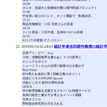
16:00
タニタ、筑波大と医療給付費12億円削減プロジェクト
15:00
中古買い取りのバンク、ネット通販で「私物決済」
15:31
商品先物概況・13日 天然ゴムが反落
16:59
ドバイ原油・13日午後、反発60.10ドル前後
16:35
6/13 17:00更新 テクノロジー
2019/01/14 02:24:03
統計学者吉田耕作教授の統計
日本アイ・ビー・エム
小売・消費財業界を勝ちぬく４つの変革と
ビジュアルボイス
ショートフィルムの活用で顧客の心を動かす
Blue Prism
RPA導入を成功に導く戦略立案のポイント
日経ビジネスONLINE Special
日経ビジネス 創刊50周年企画
QUICK
IRや経営戦略を支援するグローバル情報サービス
未来の経営と働き方を考えるイベント開催
日本オラクル
野村総合研究所が力を入れる