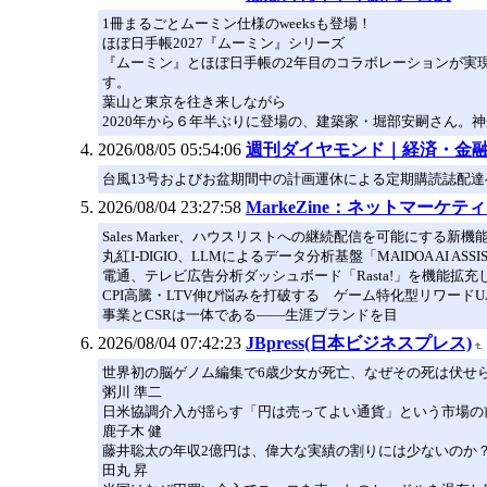
1冊まるごとムーミン仕様のweeksも登場！
ほぼ日手帳2027『ムーミン』シリーズ
『ムーミン』とほぼ日手帳の2年目のコラボレーションが実現
す。
葉山と東京を往き来しながら
2020年から６年半ぶりに登場の、建築家・堀部安嗣さん。
2026/08/05 05:54:06
週刊ダイヤモンド｜経済・金
台風13号およびお盆期間中の計画運休による定期購読誌配達への影
2026/08/04 23:27:58
MarkeZine：ネットマー
Sales Marker、ハウスリストへの継続配信を可能にする新
丸紅I-DIGIO、LLMによるデータ分析基盤「MAIDOA AI AS
電通、テレビ広告分析ダッシュボード「Rasta!」を機能拡
CPI高騰・LTV伸び悩みを打破する ゲーム特化型リワードUA「
事業とCSRは一体である――生涯ブランドを目
2026/08/04 07:42:23
JBpress(日本ビジネスプレス)
世界初の脳ゲノム編集で6歳少女が死亡、なぜその死は伏せ
粥川 準二
日米協調介入が揺らす「円は売ってよい通貨」という市場の
鹿子木 健
藤井聡太の年収2億円は、偉大な実績の割りには少ないのか
田丸 昇