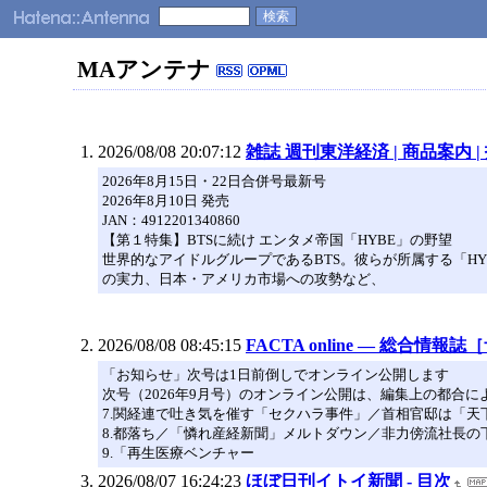
MAアンテナ
2026/08/08 20:07:12
雑誌 週刊東洋経済 | 商品案内
2026年8月15日・22日合併号最新号
2026年8月10日 発売
JAN：4912201340860
【第１特集】BTSに続け エンタメ帝国「HYBE」の野望
世界的なアイドルグループであるBTS。彼らが所属する「HY
の実力、日本・アメリカ市場への攻勢など、
2026/08/08 08:45:15
FACTA online ― 総合情
「お知らせ」次号は1日前倒しでオンライン公開します
次号（2026年9月号）のオンライン公開は、編集上の都合に
7.関経連で吐き気を催す「セクハラ事件」／首相官邸は「
8.都落ち／「憐れ産経新聞」メルトダウン／非力傍流社長
9.「再生医療ベンチャー
2026/08/07 16:24:23
ほぼ日刊イトイ新聞 - 目次