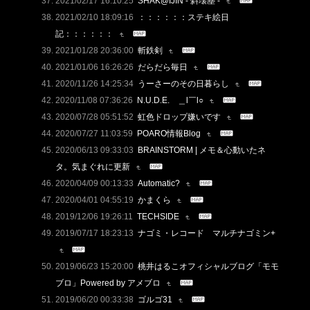
2021/02/17 16:10:25
SHAK@IJIN - 斜壊塵 -
2021/02/10 18:09:16
：：：：：：ステキ絵日
記：：：：：：
2021/01/28 20:36:00
斬鉄剣
2021/01/06 16:26:26
だらだら毎日
2020/11/26 14:25:34
うーさーのその日暮らし
2020/11/08 07:36:26
N.U.D.E. ＿l￣l○
2020/07/28 05:51:52
虹色ドロップ嫌いです
2020/07/27 11:03:59
POARO情報Blog
2020/06/13 09:33:03
BRAINSTORM | メモ＆心動いたネ
タ。気まぐれに更新
2020/04/09 00:13:33
Automatic?
2020/04/01 04:55:19
かまくら
2019/12/06 19:26:11
TECHSIDE
2019/07/17 18:23:13
ナゴミ・レコード マルチナゴミン+
2019/06/23 15:20:00
桃井はるこオフィシャルブログ「モモ
ブロ」Powered by アメブロ
2019/06/20 00:33:38
ゴルゴ31