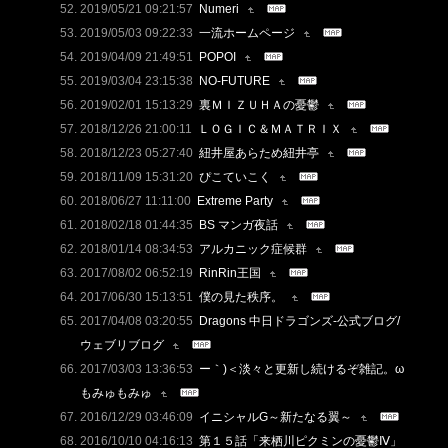
2019/05/21 09:21:57
Numeri
2019/05/03 09:22:33
一流ホームページ
2019/04/09 21:49:51
POPOI
2019/03/04 23:15:38
NO-FUTURE
2019/02/01 15:13:29
裏ＭＩＺＵＨＡの憂鬱
2018/12/26 21:00:11
ＬＯＧＩＣ＆ＭＡＴＲＩＸ
2018/12/23 05:27:40
紐井屋あらため紐井亭
2018/11/09 15:31:20
ぴこていこく
2018/06/27 11:11:00
Extreme Party
2018/02/18 01:44:35
BS マンガ夜話
2018/01/14 08:34:53
アルカニック症候群
2017/08/02 06:52:19
RinRin王国
2017/06/30 15:13:51
僕の見た秩序。
2017/04/08 03:20:55
Dragons 中日ドラゴンズ-公式ブログ/
ウェブリブログ
2017/03/03 13:36:53
ー｀)＜淡々と更新し続けるぞ雑記。ω
もみゅもみゅ
2016/12/29 03:46:09
イニシャルG～新たなる翼～
2016/10/10 04:16:13
第１５話「来栖川ピクミンの憂鬱Ⅳ」