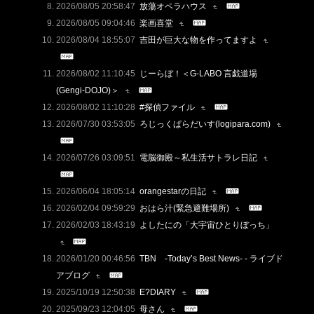
2026/08/05 20:58:47
放蕩オペラハウス
2026/08/05 09:04:46
楽画喜堂
2026/08/04 18:55:07
吉田が巨大な物を作ってますよ
2026/08/02 11:10:45
じーらぼ！＜G-LABO 言戯道場
(Gengi-DOJO)＞
2026/08/02 11:10:28
#探偵ファイル
2026/07/30 03:53:05
ろじっくぱらだいす(logipara.com)
2026/07/26 03:09:51
電脳御殿～私生活サトラレ日記
2026/06/04 18:05:14
orangestarの日記
2026/02/04 09:59:29
おはら汁(緊急避難場所)
2026/02/03 18:43:19
よしたにの「大宇宙ひとりぼっち」
2026/01/20 00:46:56
TBN -Today’s Best News- - ライブド
アブログ
2025/10/19 12:50:38
E?DIARY
2025/09/23 12:04:05
母さん