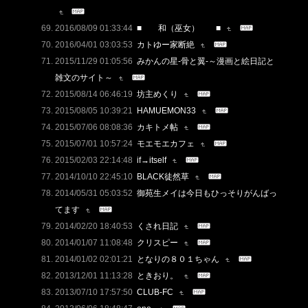
2016/08/09 01:33:44
■ 和（巫女） ■
2016/04/01 03:03:53
カトゆー家断絶
2015/11/29 01:05:56
みかんの星-骨と翼-～漫画と絵日記と
雑文のサイト～
2015/08/14 06:46:19
坊主めくり
2015/08/05 10:39:21
HAMUEMON33
2015/07/06 08:08:36
カキトメ帖
2015/07/01 10:57:24
モエモエカフェ
2015/02/03 22:14:48
if→itself
2014/10/10 22:45:10
BLACK徒然草
2014/05/31 05:03:52
御苑生メイは今日もひっそりがんばっ
てます
2014/02/20 18:40:53
くされ日記
2014/01/07 11:08:48
クリスピー
2014/01/02 02:01:21
となりの８０１ちゃん
2013/12/01 11:13:28
ときおり。
2013/07/10 17:57:50
CLUB-FC