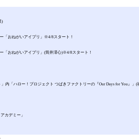
)
ーナー「おねがいアイプリ」※4/8スタート！
ナー「おねがいアイプリ」(筒井澪心)※4/8スタート！
」内「ハロー！プロジェクト つばきファクトリーの『Our Days for You』」(
ンスアカデミー」