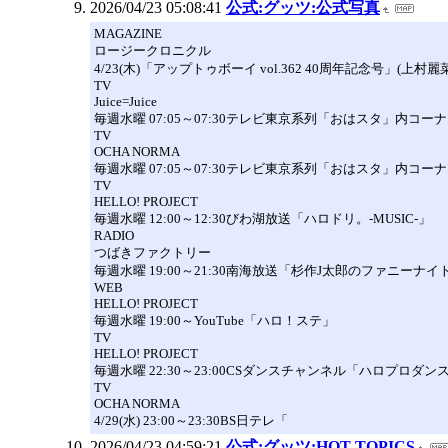
2026/04/23 05:08:41
公式:グッツ:公式写真
MAGAZINE
ロージークロニクル
4/23(木)「アップトゥボーイ vol.362 40周年記念号」(上村麗菜
TV
Juice=Juice
毎週水曜 07:05～07:30テレビ東京系列「おはスタ」内コ
TV
OCHA NORMA
毎週水曜 07:05～07:30テレビ東京系列「おはスタ」内コー
TV
HELLO! PROJECT
毎週水曜 12:00～12:30びわ湖放送「ハロドリ。-MUSIC-」
RADIO
つばきファクトリー
毎週水曜 19:00～21:30南海放送「杉作J太郎のファニーナイト
WEB
HELLO! PROJECT
毎週水曜 19:00～YouTube「ハロ！ステ」
TV
HELLO! PROJECT
毎週水曜 22:30～23:00CSダンスチャンネル「ハロプロダ
TV
OCHA NORMA
4/29(水) 23:00～23:30BS日テレ「
2026/04/23 04:59:21
公式:グッツ:HOT TOPICS