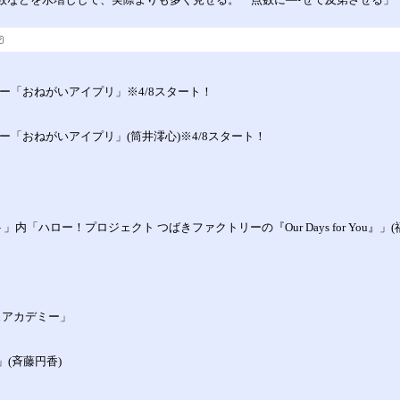
ーナー「おねがいアイプリ」※4/8スタート！
ナー「おねがいアイプリ」(筒井澪心)※4/8スタート！
」内「ハロー！プロジェクト つばきファクトリーの『Our Days for You』」(
ンスアカデミー」
！」(斉藤円香)