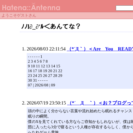
ようこそゲストさん
ﾉﾉl∂_∂'ﾙ＜あんてな？
2026/08/03 22:11:54
（*´Д｀）＜Are You READ
- - - - - - 1
2 3 4 5 6 7 8
9 10 11 12 13 14 15
16 17 18 19 20 21 22
23 24 25 26 27 28 29
30 31 - - - - -
07 | 2026/08 | 09
2026/07/19 23:50:15
（*´ Д ｀）＜お？ブログ
頭の中によく分からない言葉や流れ始めたら眠れるチャンス
眠りの瞬間。
僕のXを見てくれている方ならご存知かもしれないが、僕は
団に入ったら3分で寝るという人種が存在するらしく、僕か
へたれゲーム貴族