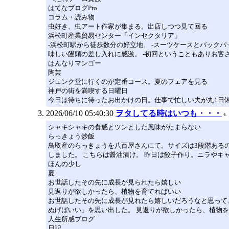
はてなブログPro
コラム・読み物
虫好き、虫アート作家が集まる。出店しつつ見て回る
浜松町産業貿易センター「インセクタリア」
-浜松町駅から徒歩数分の好立地。 -スーツケースとバック
味しい饅頭の差し入れに感激。 -初回ということもありお客
はんなりマンゴー
陶芸
ジュンク堂に行くのが定番コース。夏のフェアを見る
神戸の街を満喫する日曜日
今日は待ちに待ったお出かけの日。仕事で忙しい夫が丸1日
2026/06/10 05:40:30
ヲタしてる時はいつも・・・
シャキシャキの食感とツンとした風味がたまらない
らっきょう炒飯
鳥取産のらっきょうを八百屋さんにて。サイズは3段階ある
しました。 こちらは醤油漬け。 昨日は餃子作り。ニラやキ
ほんの少し
夏
お世話したその先に成長が見られたら嬉しい
見返りが欲しかったら、植物を育てればいい
お世話したその先に成長が見れたら嬉しいだろうなと思って
ぬげばいい」を思い出した。 見返りが欲しかったら、植物を
人生所感ブログ
日記