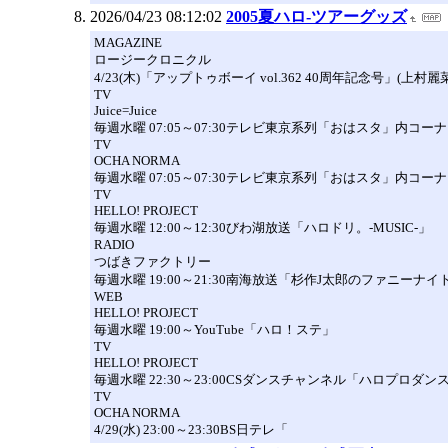
2026/04/23 08:12:02
2005夏ハロ-ツアーグッズ
MAGAZINE
ロージークロニクル
4/23(木)「アップトゥボーイ vol.362 40周年記念号」(上村麗菜
TV
Juice=Juice
毎週水曜 07:05～07:30テレビ東京系列「おはスタ」内コ
TV
OCHA NORMA
毎週水曜 07:05～07:30テレビ東京系列「おはスタ」内コー
TV
HELLO! PROJECT
毎週水曜 12:00～12:30びわ湖放送「ハロドリ。-MUSIC-」
RADIO
つばきファクトリー
毎週水曜 19:00～21:30南海放送「杉作J太郎のファニーナイト
WEB
HELLO! PROJECT
毎週水曜 19:00～YouTube「ハロ！ステ」
TV
HELLO! PROJECT
毎週水曜 22:30～23:00CSダンスチャンネル「ハロプロダ
TV
OCHA NORMA
4/29(水) 23:00～23:30BS日テレ「