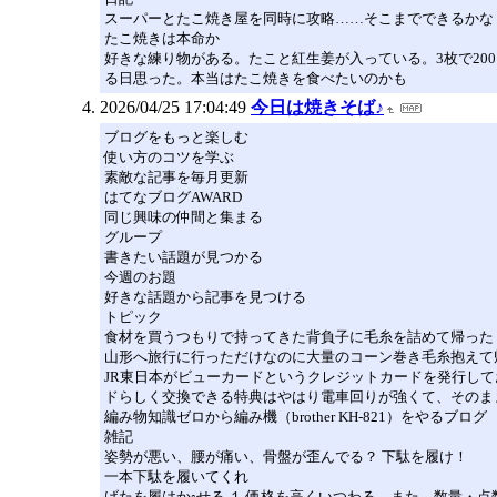
スーパーとたこ焼き屋を同時に攻略……そこまでできるかな
たこ焼きは本命か
好きな練り物がある。たこと紅生姜が入っている。3枚で2
る日思った。本当はたこ焼きを食べたいのかも
2026/04/25 17:04:49
今日は焼きそば♪
ブログをもっと楽しむ
使い方のコツを学ぶ
素敵な記事を毎月更新
はてなブログAWARD
同じ興味の仲間と集まる
グループ
書きたい話題が見つかる
今週のお題
好きな話題から記事を見つける
トピック
食材を買うつもりで持ってきた背負子に毛糸を詰めて帰った
山形へ旅行に行っただけなのに大量のコーン巻き毛糸抱えて
JR東日本がビューカードというクレジットカードを発行して
ドらしく交換できる特典はやはり電車回りが強くて、そのま
編み物知識ゼロから編み機（brother KH-821）をやるブログ
雑記
姿勢が悪い、腰が痛い、骨盤が歪んでる？ 下駄を履け！
一本下駄を履いてくれ
げたを履はか◦せる １ 価格を高くいつわる。また、数量・点