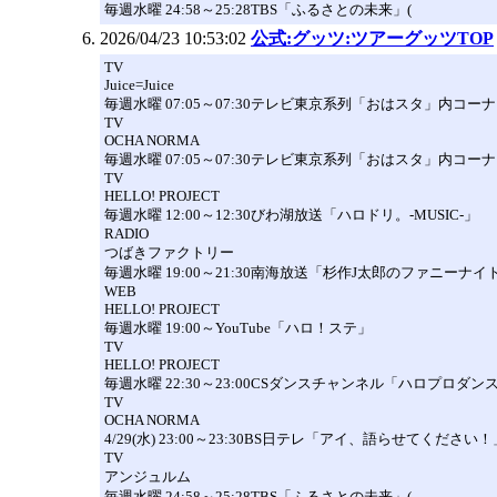
毎週水曜 24:58～25:28TBS「ふるさとの未来」(
2026/04/23 10:53:02
公式:グッツ:ツアーグッツTOP
TV
Juice=Juice
毎週水曜 07:05～07:30テレビ東京系列「おはスタ」内コ
TV
OCHA NORMA
毎週水曜 07:05～07:30テレビ東京系列「おはスタ」内コー
TV
HELLO! PROJECT
毎週水曜 12:00～12:30びわ湖放送「ハロドリ。-MUSIC-」
RADIO
つばきファクトリー
毎週水曜 19:00～21:30南海放送「杉作J太郎のファニーナイト
WEB
HELLO! PROJECT
毎週水曜 19:00～YouTube「ハロ！ステ」
TV
HELLO! PROJECT
毎週水曜 22:30～23:00CSダンスチャンネル「ハロプロダ
TV
OCHA NORMA
4/29(水) 23:00～23:30BS日テレ「アイ、語らせてください
TV
アンジュルム
毎週水曜 24:58～25:28TBS「ふるさとの未来」(