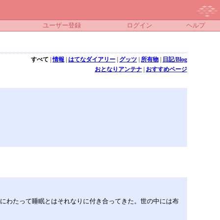
ユーザー登録
ログイン
ヘルプ
すべて
|
情報
|
はてなダイアリー
|
グッツ
|
所有物
|
日記/Blog
おとなりアンテナ
|
おすすめページ
年にわたって睡眠とはそれなりに付き合ってきた。世の中には布