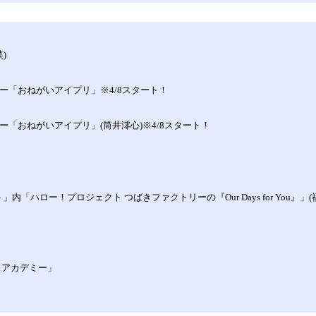
)
ーナー「おねがいアイプリ」※4/8スタート！
ナー「おねがいアイプリ」(筒井澪心)※4/8スタート！
」内「ハロー！プロジェクト つばきファクトリーの『Our Days for You』」(
ンスアカデミー」