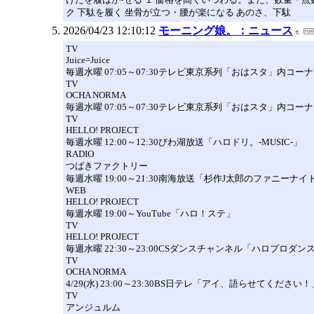
ク 下駄を履く 坐骨が立つ・腰が楽になる あのさ、下駄
2026/04/23 12:10:12
モーニング娘。：ニュース
TV
Juice=Juice
毎週水曜 07:05～07:30テレビ東京系列「おはスタ」内コ
TV
OCHA NORMA
毎週水曜 07:05～07:30テレビ東京系列「おはスタ」内コー
TV
HELLO! PROJECT
毎週水曜 12:00～12:30びわ湖放送「ハロドリ。-MUSIC-」
RADIO
つばきファクトリー
毎週水曜 19:00～21:30南海放送「杉作J太郎のファニーナイト
WEB
HELLO! PROJECT
毎週水曜 19:00～YouTube「ハロ！ステ」
TV
HELLO! PROJECT
毎週水曜 22:30～23:00CSダンスチャンネル「ハロプロダ
TV
OCHA NORMA
4/29(水) 23:00～23:30BS日テレ「アイ、語らせてください
TV
アンジュルム