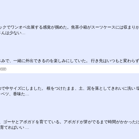
パックでワンオペ出展する感覚が掴めた。焦茶小箱がスーツケースには収まりが
さんは少ない…
休みで、一緒に外出できるのを楽しみにしていた。 行き先はいつもと変わら
ので中サイズにしました。 根をつけたまま、土、泥を落としてきれいに洗い 
ャベツ、香味た…
、ゴーヤとアボガドを育てている。アボガドが芽がでるまで時間がかかったけ
育てればいい …