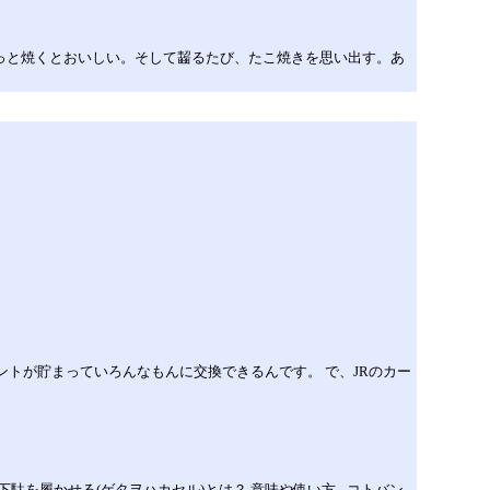
ょっと焼くとおいしい。そして齧るたび、たこ焼きを思い出す。あ
ントが貯まっていろんなもんに交換できるんです。 で、JRのカー
を履かせる(ゲタヲハカセル)とは？ 意味や使い方 - コトバン