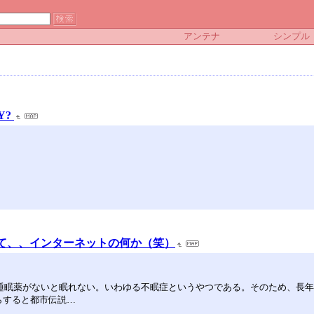
アンテナ
シンプル
Y?
って、、インターネットの何か（笑）
睡眠薬がないと眠れない。いわゆる不眠症というやつである。そのため、長
らすると都市伝説…