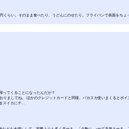
00円くらい。そのまま食べたり、うどんにのせたり。フライパンで表面をち
帰ってくることになったんだが？
おりましてね。 ほかのクレジットカードと同様、バカスカ使いまくるとポイ
まスイカにチ…
数などを水増しして、実際よりも多く見せる。「点数に―◦せて及第させる」 下駄