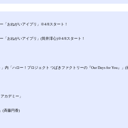
ーナー「おねがいアイプリ」※4/8スタート！
ナー「おねがいアイプリ」(筒井澪心)※4/8スタート！
」内「ハロー！プロジェクト つばきファクトリーの『Our Days for You』」(
ンスアカデミー」
！」(斉藤円香)