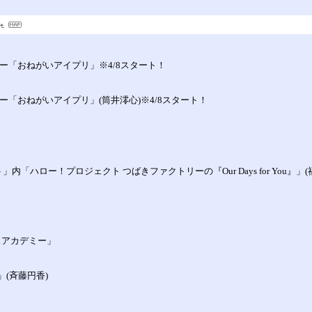
ーナー「おねがいアイプリ」※4/8スタート！
ナー「おねがいアイプリ」(筒井澪心)※4/8スタート！
」内「ハロー！プロジェクト つばきファクトリーの『Our Days for You』」(
ンスアカデミー」
！」(斉藤円香)