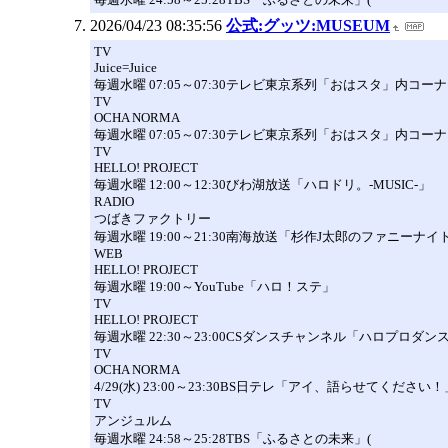
2026/04/23 08:35:56
公式:グッツ:MUSEUM
TV
Juice=Juice
毎週水曜 07:05～07:30テレビ東京系列「おはスタ」内コ
TV
OCHA NORMA
毎週水曜 07:05～07:30テレビ東京系列「おはスタ」内コー
TV
HELLO! PROJECT
毎週水曜 12:00～12:30びわ湖放送「ハロドリ。-MUSIC-」
RADIO
つばきファクトリー
毎週水曜 19:00～21:30南海放送「杉作J太郎のファニーナイト
WEB
HELLO! PROJECT
毎週水曜 19:00～YouTube「ハロ！ステ」
TV
HELLO! PROJECT
毎週水曜 22:30～23:00CSダンスチャンネル「ハロプロダ
TV
OCHA NORMA
4/29(水) 23:00～23:30BS日テレ「アイ、語らせてください
TV
アンジュルム
毎週水曜 24:58～25:28TBS「ふるさとの未来」(