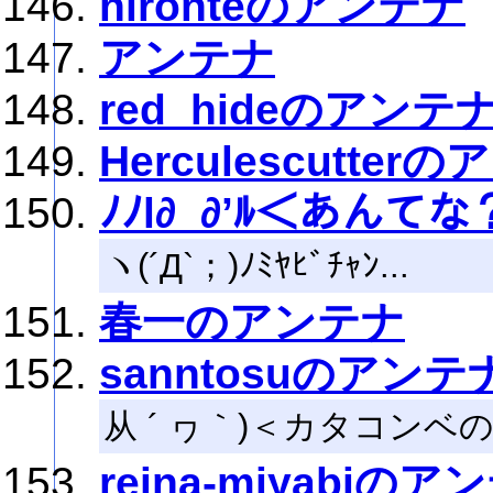
hironteのアンテナ
アンテナ
red_hideのアンテ
Herculescutter
ﾉﾉl∂_∂’ﾙ＜あんてな
ヽ(´Д`；)ﾉﾐﾔﾋﾞﾁｬﾝ...
春一のアンテナ
sanntosuのアンテ
从 ´ ヮ｀)＜カタコン
reina-miyabiのア