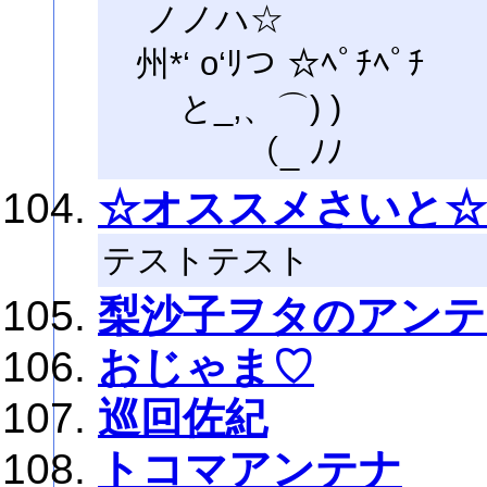
ノノハ☆
州*‘ o‘ﾘつ ☆ﾍﾟﾁﾍﾟﾁ
と_,、⌒) )
（_ ﾉﾉ
☆オススメさいと☆
テストテスト
梨沙子ヲタのアンテ
おじゃま♡
巡回佐紀
トコマアンテナ