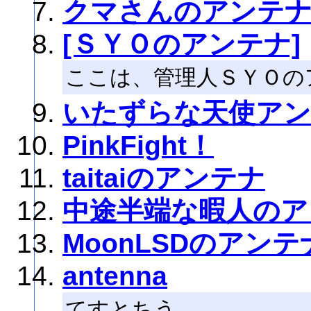
クマさんのアンテ
[ＳＹＯのアンテナ]
ここは、管理人ＳＹＯの
いたずらな天使ア
PinkFight！
taitaiのアンテナ
中途半端な暇人のア
MoonLSDのアンテ
antenna
てすとちう