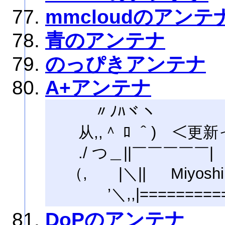
mmcloudのアン
青のアンテナ
のっぴきアンテナ
A+アンテナ
〃ﾉﾊヾヽ
从,,＾ ﾛ ＾) ＜更新
./ つ＿||￣￣￣￣￣|
（, |＼|| Miyoshi
’＼,,|==========
DoPのアンテナ