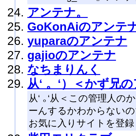
アンテナ。
GoKonAiのアンテ
yuparaのアンテナ
gajioのアンテナ
なちまりんく
从‘ 。‘）＜かず兄
从‘ ｡‘从＜この管理人
ーんするかわからないの
お気に入りサイトを登録