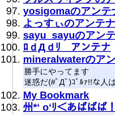
yosigomaのアンテ
よっすぃのアンテ
sayu_sayuのアン
ﾛｄДｄﾘ アンテナ
mineralwaterの
勝手にやってます
迷惑だ(#ﾟДﾟ)ｺﾞﾙｧ!!な
My Bookmark
州*‘ o‘ﾘ＜あばばば