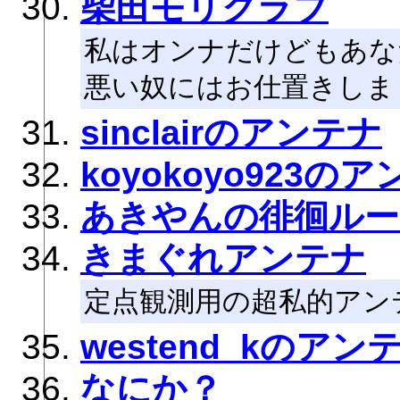
柴田モリクラブ
私はオンナだけどもあな
悪い奴にはお仕置きしま
sinclairのアンテナ
koyokoyo923の
あきやんの徘徊ルー
きまぐれアンテナ
定点観測用の超私的アン
westend_kのアン
なにか？