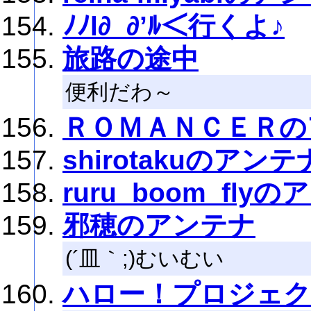
ﾉﾉl∂_∂’ﾙ＜行くよ♪
旅路の途中
便利だわ～
ＲＯＭＡＮＣＥＲの
shirotakuのアンテ
ruru_boom_fly
邪穂のアンテナ
(´皿｀;)むいむい
ハロー！プロジェ