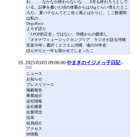
わ………なかなか終わらないな……8月も終わろうとして
いる。記事を書いた頃の体重からは1kgぐらい増えたとこ
ろだ。 夏バテなんてどこ吹く風とばかりに、ここ数週間
は私の…
DegoReco
よろず語り
「J-POP的正史」ではない、沖縄からの眼差し
『オキナワミュージックカンブリア ラジオが語る沖縄
音楽50年』書評｜エフエム沖縄、魂の50年史
ぼんやりと一年も寝かせてしまったこ
2025/03/03 09:06:00
やまきのイジメっ子日記
ニュース
お知らせ
プレスリリース
掲載報告
事業紹介
会社情報
会社概要
企業理念
沿革
役員紹介
アクセス
IR情報