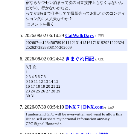
宿ならサウセン泊まって次の日直接押上もなくはないん
だがw)、行かないかなと。
ってか3時まで仕事してて撮影会ってお肌とかのコンディ
ション的に大丈夫なのか？
[コメントを書く]
2026/08/02 06:14:29
CatWalkDays
202607<<123456789101112131415161718192021222324
25262728293031>>202609
2026/08/02 00:24:42
きまぐれ日記
8月 次
1
2 3 4 5 6 7 8
9 10 11 12 13 14 15
16 17 18 19 20 21 22
23 24 25 26 27 28 29
30 31
2026/07/30 03:54:10
DivX 7 | DivX.com
I understand GPC will be overwritten and want to allow this
site to sell or share my personal information anyway
GPC Signal Honored×