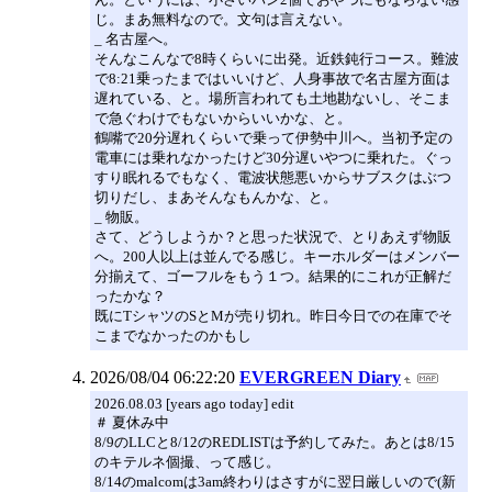
じ。まあ無料なので。文句は言えない。
_ 名古屋へ。
そんなこんなで8時くらいに出発。近鉄鈍行コース。難波
で8:21乗ったまではいいけど、人身事故で名古屋方面は
遅れている、と。場所言われても土地勘ないし、そこま
で急ぐわけでもないからいいかな、と。
鶴嘴で20分遅れくらいで乗って伊勢中川へ。当初予定の
電車には乗れなかったけど30分遅いやつに乗れた。ぐっ
すり眠れるでもなく、電波状態悪いからサブスクはぶつ
切りだし、まあそんなもんかな、と。
_ 物販。
さて、どうしようか？と思った状況で、とりあえず物販
へ。200人以上は並んでる感じ。キーホルダーはメンバー
分揃えて、ゴーフルをもう１つ。結果的にこれが正解だ
ったかな？
既にTシャツのSとMが売り切れ。昨日今日での在庫でそ
こまでなかったのかもし
2026/08/04 06:22:20
EVERGREEN Diary
2026.08.03 [years ago today] edit
＃ 夏休み中
8/9のLLCと8/12のREDLISTは予約してみた。あとは8/15
のキテルネ個撮、って感じ。
8/14のmalcomは3am終わりはさすがに翌日厳しいので(新