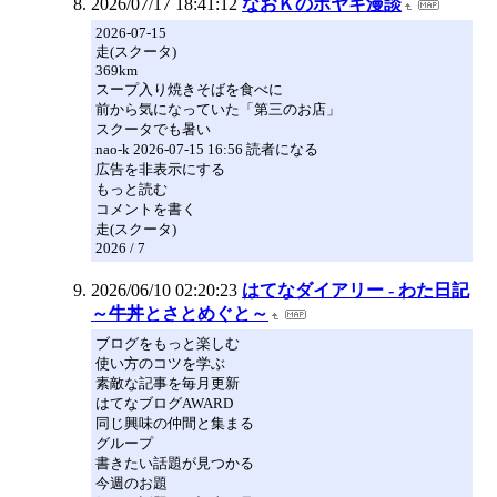
2026/07/17 18:41:12
なおＫのボヤキ漫談
2026-07-15
走(スクータ)
369km
スープ入り焼きそばを食べに
前から気になっていた「第三のお店」
スクータでも暑い
nao-k 2026-07-15 16:56 読者になる
広告を非表示にする
もっと読む
コメントを書く
走(スクータ)
2026 / 7
2026/06/10 02:20:23
はてなダイアリー - わた日記
～牛丼とさとめぐと～
ブログをもっと楽しむ
使い方のコツを学ぶ
素敵な記事を毎月更新
はてなブログAWARD
同じ興味の仲間と集まる
グループ
書きたい話題が見つかる
今週のお題