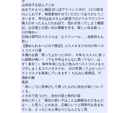
る
山岸凉子を読んでくれ
ゆきてかえりし物語 ぽっぽアドベント2025、12/13担当
のふじおです。毎度参加させていただいてありがとうご
ざいます。 昨日はあそさんの新居でのクリスマスツリー
購入のすったもんだのお話で、思わず笑ってしまう奮闘
記。お父様との思い出が素敵すぎる。新しい住み処っ…
32の味わい
日焼け部門のベスコスは「エリクシール」。化粧持ちも
良い
【褒められ＆ヘビロテ限定】コスメオタクの2025年ベス
トコスメ15選
今週のお題「買ってよかった2025」 今年もコスメに使っ
た総額が怖い！（でも今年はそんなに買ってない…は
ず！多分！） 毎年年末になると他人のベストコスメをエ
ゴサしまくるコスメオタクが、 2025年買ってよかったベ
ストコスメを発表していきます！ ちなみに新商品、デ…
強欲の嫁
美容
「若いころに背伸びして買ったものに自分が追いついて
くる」
メガネで見つけた、自分の昔と時代の昔
会社に行くと「最近の若い子はこんな眼鏡をかけるんだ
な～」と思うことがある。正確にいうと同世代も含まれ
ている。どっちにせよ身なりになんとなく気