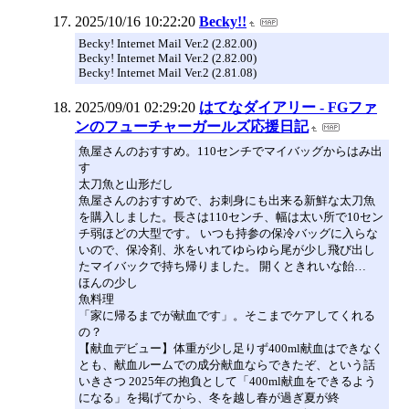
2025/10/16 10:22:20
Becky!!
Becky! Internet Mail Ver.2 (2.82.00)
Becky! Internet Mail Ver.2 (2.82.00)
Becky! Internet Mail Ver.2 (2.81.08)
2025/09/01 02:29:20
はてなダイアリー - FGファ
ンのフューチャーガールズ応援日記
魚屋さんのおすすめ。110センチでマイバッグからはみ出
す
太刀魚と山形だし
魚屋さんのおすすめで、お刺身にも出来る新鮮な太刀魚
を購入しました。長さは110センチ、幅は太い所で10セン
チ弱ほどの大型です。 いつも持参の保冷バッグに入らな
いので、保冷剤、氷をいれてゆらゆら尾が少し飛び出し
たマイバックで持ち帰りました。 開くときれいな飴…
ほんの少し
魚料理
「家に帰るまでが献血です」。そこまでケアしてくれる
の？
【献血デビュー】体重が少し足りず400ml献血はできなく
とも、献血ルームでの成分献血ならできたぞ、という話
いきさつ 2025年の抱負として「400ml献血をできるよう
になる」を掲げてから、冬を越し春が過ぎ夏が終