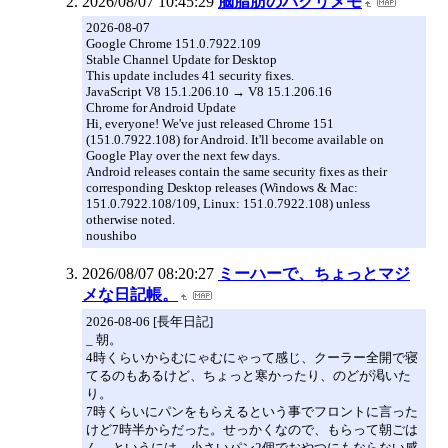
2026/08/07 10:45:29
脳脂肪のパクリメモ
2026-08-07
Google Chrome 151.0.7922.109
Stable Channel Update for Desktop
This update includes 41 security fixes.
JavaScript V8 15.1.206.10 → V8 15.1.206.16
Chrome for Android Update
Hi, everyone! We've just released Chrome 151
(151.0.7922.108) for Android. It'll become available on
Google Play over the next few days.
Android releases contain the same security fixes as their
corresponding Desktop releases (Windows & Mac:
151.0.7922.108/109, Linux: 151.0.7922.108) unless
otherwise noted.
noushibo
2026/08/07 08:20:27
ミーハーで、ちょっとマジ
メな日記帳。
2026-08-06 [長年日記]
_ 朝。
4時くらいからむにゃむにゃって感じ、クーラー全開で寝
てるのもあるけど、ちょっと寒かったり、のどが渇いた
り。
7時くらいにパンをもらえるという事でフロントに言った
けど7時半からだった。せっかくなので、もらって朝ごは
ん。というには、小さいパン2個でおやつにもならない感