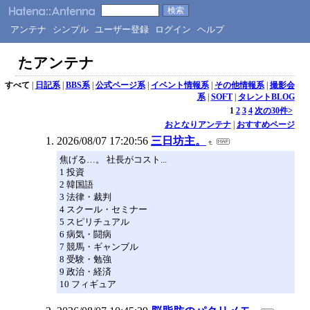
アンテナ
シンプル
ユーザー登録
ログイン
ヘルプ
たアンテナ
すべて
|
日記系
|
BBS系
|
公式ページ系
|
イベント情報系
|
その他情報系
|
撮影会
系
|
SOFT
|
タレントBLOG
1
2
3
4
次の30件>
おとなりアンテナ
|
おすすめページ
2026/08/07 17:20:56
三日坊主。
焦げる…。 社長がコスト...
1 投資
2 韓国語
3 法律・裁判
4 スクール・セミナー
5 スピリチュアル
6 病気・闘病
7 競馬・ギャンブル
8 受験・勉強
9 政治・経済
10 フィギュア