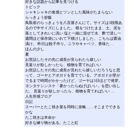
好きな話題から記事を見つける
トピック
シャキシャキの食感とツンとした風味がたまらない
らっきょう炒飯
鳥取産のらっきょうを八百屋さんにて。サイズは3段階あ
るので中サイズにしました。 根をつけたまま、土、泥を
落としてきれいに洗い 塩と一緒に混ぜて水、酢で浸し一
週間ほど保存袋にいれて下積けしました。 こちらは醤油
漬け。 昨日は餃子作り。ニラやキャベツ、香味た…
ほんの少し
夏
お世話したその先に成長が見られたら嬉しい
見返りが欲しかったら、植物を育てればいい
お世話したその先に成長が見れたら嬉しいだろうなと思
って、ゴーヤとアボガドを育てている。アボガドが芽が
でるまで時間がかかったけど、ゴーヤは3日ほどで発芽。
ヨシタケシンスケ「暑かったらぬげばいい」を思い出し
た。 見返りが欲しかったら、植物を育てればいい …
人生所感ブログ
日記
スーパーとたこ焼き屋を同時に攻略……そこまでできる
かな
たこ焼きは本命か
好きな練り物がある。たこと紅