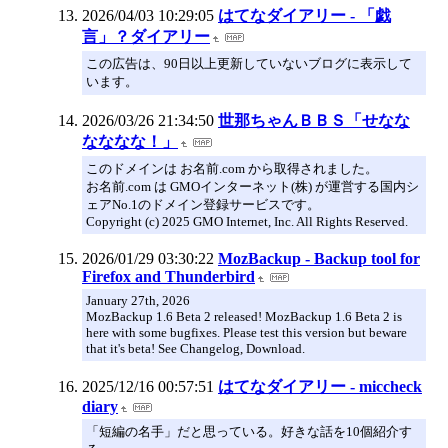
2026/04/03 10:29:05
はてなダイアリー - 「戯
言」？ダイアリー
この広告は、90日以上更新していないブログに表示して
います。
2026/03/26 21:34:50
世那ちゃんＢＢＳ「せなな
なななな！」
このドメインは お名前.com から取得されました。
お名前.com は GMOインターネット(株) が運営する国内シ
ェアNo.1のドメイン登録サービスです。
Copyright (c) 2025 GMO Internet, Inc. All Rights Reserved.
2026/01/29 03:30:22
MozBackup - Backup tool for
Firefox and Thunderbird
January 27th, 2026
MozBackup 1.6 Beta 2 released! MozBackup 1.6 Beta 2 is
here with some bugfixes. Please test this version but beware
that it's beta! See Changelog, Download.
2025/12/16 00:57:51
はてなダイアリー - miccheck
diary
「短編の名手」だと思っている。好きな話を10個紹介す