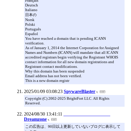
Français
Deutsch
Italiano
日本の
Norsk
Polski
Português
Español
You have reached a domain that is pending ICANN
verification.
As of January 1, 2014 the Internet Corporation for Assigned
Names and Numbers (ICANN) will mandate that all ICANN
accredited registrars begin verifying the Registrant WHOIS
contact information for all new domain registrations and
Registrant contact modifications.
Why this domain has been suspended
Email address has not been verified.
This is a new domain registr
2025/01/09 03:08:23
SpywareBlaster
Copyright (C) 2002-2025 BrightFort LLC. All Rights
Reserved.
2024/08/30 13:41:11
Dreamzone
この広告は、90日以上更新していないブログに表示して