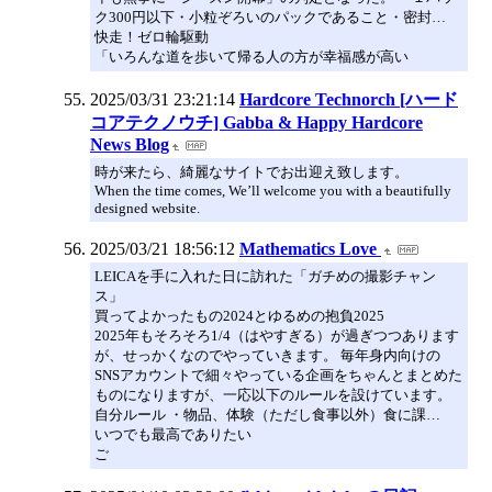
ク300円以下・小粒ぞろいのパックであること・密封…
快走！ゼロ輪駆動
「いろんな道を歩いて帰る人の方が幸福感が高い
2025/03/31 23:21:14
Hardcore Technorch [ハード
コアテクノウチ] Gabba & Happy Hardcore
News Blog
時が来たら、綺麗なサイトでお出迎え致します。
When the time comes, We’ll welcome you with a beautifully
designed website.
2025/03/21 18:56:12
Mathematics Love
LEICAを手に入れた日に訪れた「ガチめの撮影チャン
ス」
買ってよかったもの2024とゆるめの抱負2025
2025年もそろそろ1/4（はやすぎる）が過ぎつつあります
が、せっかくなのでやっていきます。 毎年身内向けの
SNSアカウントで細々やっている企画をちゃんとまとめた
ものになりますが、一応以下のルールを設けています。
自分ルール ・物品、体験（ただし食事以外）食に課…
いつでも最高でありたい
ご