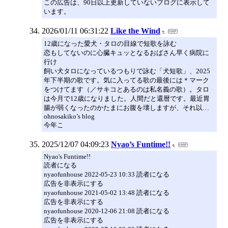
この広告は、90日以上更新していないブログに表示して
います。
2026/01/11 06:31:22
Like the Wind
12歳になった愛犬・タロの目線で短歌を詠む
恋もしてないのに心臓キュッとなるおばさん早く病院に
行け
飼い犬タロになっているつもりで詠む「犬短歌」、2025
年下半期の歌です。気に入ってる歌の最後には＊マーク
をつけてます（／サキコとあるのは私名義の歌）。タロ
は今月で12歳になりました。人間だと還暦です。最近胃
腸が弱くなったのかたまにお腹を壊しますが、それ以…
ohnosakiko’s blog
今年こ
2025/12/07 04:09:23
Nyao’s Funtime!!
Nyao's Funtime!!
読者になる
nyaofunhouse 2022-05-23 10:33 読者になる
広告を非表示にする
nyaofunhouse 2021-05-02 13:48 読者になる
広告を非表示にする
nyaofunhouse 2020-12-06 21:08 読者になる
広告を非表示にする