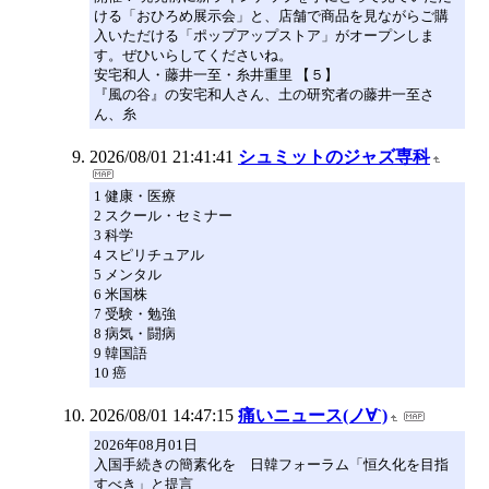
ける「おひろめ展示会」と、店舗で商品を見ながらご購
入いただける「ポップアップストア」がオープンしま
す。ぜひいらしてくださいね。
安宅和人・藤井一至・糸井重里 【５】
『風の谷』の安宅和人さん、土の研究者の藤井一至さ
ん、糸
2026/08/01 21:41:41
シュミットのジャズ専科
1 健康・医療
2 スクール・セミナー
3 科学
4 スピリチュアル
5 メンタル
6 米国株
7 受験・勉強
8 病気・闘病
9 韓国語
10 癌
2026/08/01 14:47:15
痛いニュース(ノ∀`)
2026年08月01日
入国手続きの簡素化を 日韓フォーラム「恒久化を目指
すべき」と提言