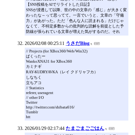
【SNS投稿をAIでリライトした日記】
SNSが浸透して以降、世の中の文章の「感じ」が大きく変
わったな～って思ってて。一言でいうと、文章の「守備
力」があがった。ただ「色んな人に読まれる」だけじゃ
なくて、不特定多数からの批判的な読解を前提とした予
防線が張られている文章が増えた気がするのだ。それ
2026/02/08 00:25:11
うさだBlog
// Projects (for XBox360/Web/Win32)
ぱくったー
WankoXNA31 for XBox360
カミナギ
RAY-KUDRYAVKA（レイ クドリャフカ）
しなちく
立ちアコ
// Statistics
referer, useragent
// other I/O
Twitter
http://twitter.com/shibata616/
Tumblr
htt
2026/01/29 02:17:44
たまごまごごはん