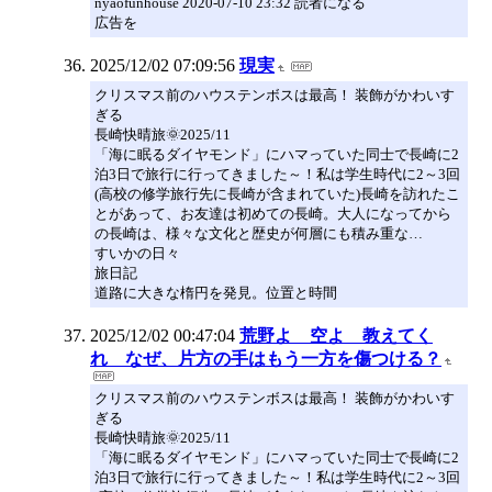
nyaofunhouse 2020-07-10 23:32 読者になる
広告を
2025/12/02 07:09:56
現実
クリスマス前のハウステンボスは最高！ 装飾がかわいす
ぎる
長崎快晴旅🌞2025/11
「海に眠るダイヤモンド」にハマっていた同士で長崎に2
泊3日で旅行に行ってきました～！私は学生時代に2～3回
(高校の修学旅行先に長崎が含まれていた)長崎を訪れたこ
とがあって、お友達は初めての長崎。大人になってから
の長崎は、様々な文化と歴史が何層にも積み重な…
すいかの日々
旅日記
道路に大きな楕円を発見。位置と時間
2025/12/02 00:47:04
荒野よ 空よ 教えてく
れ なぜ、片方の手はもう一方を傷つける？
クリスマス前のハウステンボスは最高！ 装飾がかわいす
ぎる
長崎快晴旅🌞2025/11
「海に眠るダイヤモンド」にハマっていた同士で長崎に2
泊3日で旅行に行ってきました～！私は学生時代に2～3回