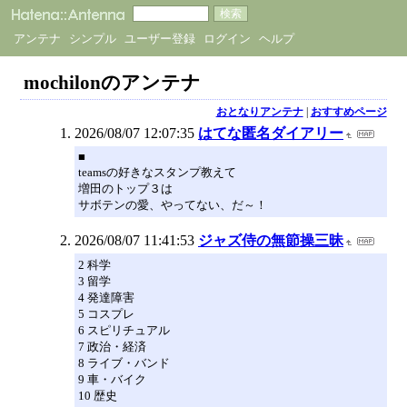
アンテナ
シンプル
ユーザー登録
ログイン
ヘルプ
mochilonのアンテナ
おとなりアンテナ
|
おすすめページ
2026/08/07 12:07:35
はてな匿名ダイアリー
■
teamsの好きなスタンプ教えて
増田のトップ３は
サボテンの愛、やってない、だ～！
2026/08/07 11:41:53
ジャズ侍の無節操三昧
2 科学
3 留学
4 発達障害
5 コスプレ
6 スピリチュアル
7 政治・経済
8 ライブ・バンド
9 車・バイク
10 歴史