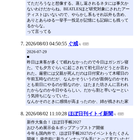
てただろうなと想像する。蒸し返されるネタには事欠か
ないわけだからね。BEATLESほど研究対象にされたアー
ティストはいないので、やらかし系もそれ以外も含め、
ありとあらゆる一挙手一投足が記憶にも記録にも残って
るからな。
って言ってる
2026/08/03 04:50:55
ぐ戒
2026-07-29
■
昨日は来客が多くて眠れなかったので今日はガシガシ寝
た。でも夕方ぐらいに起こされて初七日がどうとか言わ
れた。厳密には父親が死んだのは日付変わって木曜日の
午前五時なのだが、なんかそういうのが面倒なのかそれ
とも前日にやるのが筋なのか、はたまた坊さんに言われ
たからなのか今日やるらしい。だから割と早いなーとい
う気持ちになっていた。
なんかそのときに感情が高まったのか、姉が残された家
2026/08/02 11:10:28
ほぼ日刊イトイ新聞
新作大集合！ ほぼ日手帳2027
おひろめ展示会＆ポップアップストア開催
今年も国内外で、ほぼ日手帳2027のイベントをたくさん
開催！ 発売前に新ラインナップを手にとって見ていただ