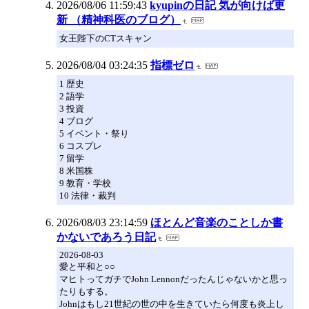
2026/08/06 11:59:43
kyupinの日記 気が向けば更
新 （精神科医のブログ）
女王陛下のCTスキャン
2026/08/04 03:24:35
指標ゼロ
1 歴史
2 語学
3 投資
4 ブログ
5 イベント・祭り
6 コスプレ
7 留学
8 米国株
9 教育・学校
10 法律・裁判
2026/08/03 23:14:59
ほとんど音楽のことしか書
かないであろう日記
2026-08-03
愛と平和と○○
マヒトってガチでJohn Lennonだったんじゃないかと思っ
たりもする。
Johnはもし21世紀の世の中を生きていたら何度も炎上し