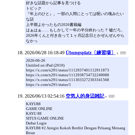
好きな話題から記事を見つける
トピック
『年上のひと』。一部の人間にとっては呪いの塊みたい
な話
上半期よかったもの2026書籍編
はぁはぁ……もしかして一年の半分終わった？ 嘘だろ。
2026年くんと付き合って１ヶ月記念日とかぜんぜんやら
なかっ
2026/06/28 16:18:49
Übungsplatz〔練習場〕
2026-06-26
Untitled on iPad (2019)
https://x.com/n291/status/1112937401112911873
https://x.com/n291/status/1112938754732249088
https://x.com/n291/status/1113033272303341568
https://x.com/n291/status/1
2026/06/13 02:54:16
空気人的身辺雑記
KAYU88
GAME ONLINE
KAYU 88
SITUS GAME ONLINE
Daftar Login
KAYU88 #2 Airegin Kokoh Berdiri Dengan Peluang Menang
Besar