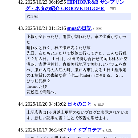
2025/10/23 06:49:55
HIPHOP/R&B サンプリン
グ・ネタの紹介 GROOVE DIGGER
FC2Ad
2025/10/21 01:12:16
snoaの日記
予報が変わったり、雨雲が割れたり。傘の出番がなかっ
た
晴れ女と行く、秋の瀬戸内ふたり旅
先日、友だちとふたりで秋旅に行ってきた。こんな行程
の２泊３日。 １日目、羽田で待ち合わせて岡山桃太郎空
港IN。吉備津神社、倉敷美観地区で美味しいパフェを食
べ、瀬戸内海の入江の町、瀬戸内市にある１日１組限定
の１棟貸しの素敵な宿「七二七inlet」に泊まる。 ２…
ひつじ泥棒２
theme: たび
花粉症で病院へ。
2025/10/20 04:43:02
日々のこと
上記広告は1ヶ月以上更新のないブログに表示されていま
す。新しい記事を書くことで広告を消せます。
2025/10/17 06:14:07
サイドプロテア