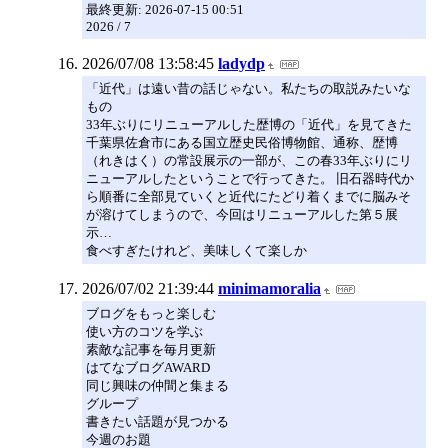
最終更新: 2026-07-15 00:51
2026 / 7
2026/07/08 13:58:45
ladydp
「近代」は遠い昔の話じゃない。私たちの取説みたいな
もの
33年ぶりにリニューアルした歴博の「近代」を見てきた
千葉県佐倉市にある国立歴史民俗博物館、通称、歴博
（れきはく）の常設展示の一部が、この春33年ぶりにリ
ニューアルしたということで行ってきた。 旧石器時代か
ら順番に全部見ていくと近代にたどり着くまでに脳みそ
が溶けてしまうので、今回はリニューアルした第５展
示…
食べすぎたけれど、美味しくて楽しか
2026/07/02 21:39:44
minimamoralia
ブログをもっと楽しむ
使い方のコツを学ぶ
素敵な記事を毎月更新
はてなブログAWARD
同じ興味の仲間と集まる
グループ
書きたい話題が見つかる
今週のお題