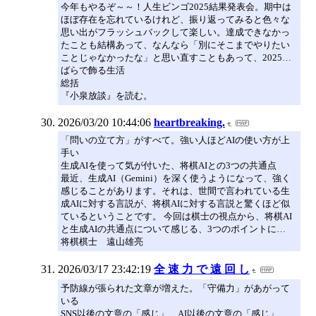
今年もやるぞ～～！人生ビンゴ2025結果発表会。期中は
ほぼ存在を忘れているけれど、振り返ってみると色々な
思い出がフラッシュバックして楽しい。達成できなかっ
たことも結構あって、なんなら「別にそこまでやりたい
ことじゃなかったな」と思い直すこともあって、2025…
ばらで飾る生活
総括
『小泉放談』を読む。
2026/03/20 10:44:06
heartbreaking.
「問いの立て方」がすべて。強い人ほどAIの使い方が上
手い
生成AIを使って気が付いた、将棋AIとの3つの共通点
最近、生成AI（Gemini）を深く使うようになって、強く
感じることがあります。それは、世間で言われている生
成AIに対する言説が、将棋AIに対する言説と驚くほど似
ているということです。 今回は棋士の視点から、将棋AI
と生成AIの共通点について感じる、3つのポイントに…
将棋棋士 遠山雄亮
2026/03/17 23:42:19
全 速 力 で 遠 回 し
予防線が張られた文章が増えた。「守備力」があがって
いる
SNS以後の文章の「感じ」、AI以後の文章の「感じ」