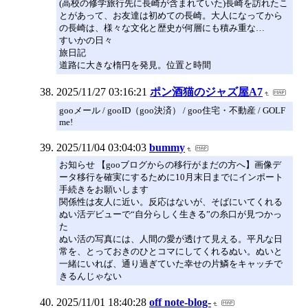
(高校の修学旅行先に長崎が含まれていた)長崎を訪れたこ
とがあって、お友達は初めての長崎。大人になってから
の長崎は、様々な文化と歴史が何層にも積み重な…
すいかの日々
旅日記
道路に大きな楕円を発見。位置と時間
2025/11/27 03:16:21
ポン酒猫のジャズ屋A7
gooメール / gooID（goo決済） / goo住宅・不動産 / GOLF
me!
2025/11/04 03:04:03
bummy
お知らせ 【gooブログからの移行がまだの方へ】画像デ
ータ移行を確実にするために10月末日までにインポート
手続きをお願いします
関係性は友人に近い。反応はないが、そばにいてくれる
ぬい活デビューで“自分らしく生きる”の糸口が見つかっ
た
ぬい活の写真には、人間の愛が透けて見える。平凡な日
常を、とっておきのひとコマにしてくれるぬい。ぬいと
一緒にいれば、通り過ぎていた幸せの片鱗をキャッチで
きるんじゃない
2025/11/01 18:40:28
off note-blog-