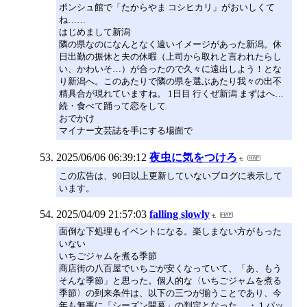
ポンシュ館で「たからやま コシヒカリ」がおいしくて
ね……
はじめまして新潟
隣の県なのになんとなく遠いイメージがあった新潟。休
日出勤の振休と夫の休暇（上司から取れと言われたらし
い、かわいそ…）が合ったので久々に遠出しよう！とな
り新潟へ。このあたりで隣の県を選ぶあたり我々の出不
精具合が現れていますね。 1日目 行くぜ新潟 まずはへ…
続・食べて踊って恋をして
おでかけ
マイナー文芸誌を手にする場面で
2025/06/06 06:39:12
夜虫に気をつけろ
この広告は、90日以上更新していないブログに表示して
います。
2025/04/09 21:57:03
falling slowly
面倒な下処理もイベントになる。楽しまない方がもった
いない
いちごジャムを煮る季節
商店街の八百屋でいちごが安くなっていて、「あ、もう
そんな季節」と思った。個人的な〈いちごジャムを煮る
季節〉の到来条件は、以下の三つが揃うことであり、今
年も無事に「シーズン開幕」の判定となった。 ・１パッ