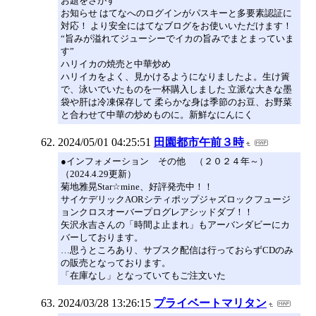
お題をさがす
お知らせ はてなへのログインがパスキーと多要素認証に
対応！ より安全にはてなブログをお使いいただけます！
“旨みが溢れてジューシーでイカの旨みでまとまっていま
す”
ハリイカの焼売と中華炒め
ハリイカをよく、見かけるようになりましたよ。生け簀
で、泳いでいたものを一杯購入しました 立派な大きな墨
袋や肝は冷凍保存して 柔らかな身は季節のお豆、お野菜
と合わせて中華の炒めものに。新鮮なにんにく
2024/05/01 04:25:51
田園都市午前３時
●インフォメーション その他 （２０２４年～）
（2024.4.29更新）
菊地雅晃Star☆mine、好評発売中！！
サイケデリックAORシティポップジャズロックフュージ
ョンクロスオーバープログレアシッドダブ！！
矢沢永吉さんの「時間よ止まれ」もアーバンダビーにカ
バーしております。
…思うところあり、サブスク配信は行っておらずCDのみ
の販売となっております。
「在庫なし」となっていてもご注文いた
2024/03/28 13:26:15
プライベートマリタン