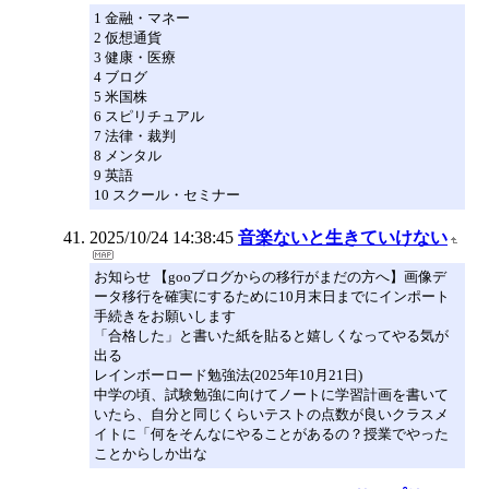
1 金融・マネー
2 仮想通貨
3 健康・医療
4 ブログ
5 米国株
6 スピリチュアル
7 法律・裁判
8 メンタル
9 英語
10 スクール・セミナー
2025/10/24 14:38:45
音楽ないと生きていけない
お知らせ 【gooブログからの移行がまだの方へ】画像デ
ータ移行を確実にするために10月末日までにインポート
手続きをお願いします
「合格した」と書いた紙を貼ると嬉しくなってやる気が
出る
レインボーロード勉強法(2025年10月21日)
中学の頃、試験勉強に向けてノートに学習計画を書いて
いたら、自分と同じくらいテストの点数が良いクラスメ
イトに「何をそんなにやることがあるの？授業でやった
ことからしか出な