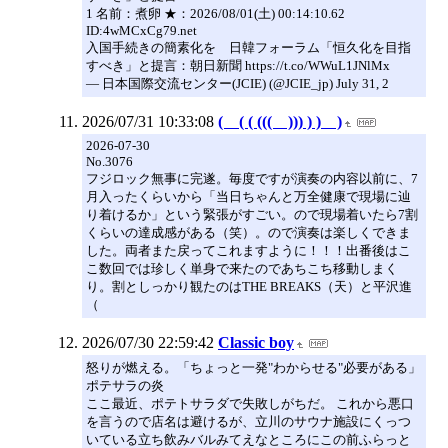
1 名前：煮卵 ★：2026/08/01(土) 00:14:10.62
ID:4wMCxCg79.net
入国手続きの簡素化を 日韓フォーラム「恒久化を目指
すべき」と提言：朝日新聞 https://t.co/WWuL1JNlMx
— 日本国際交流センター(JCIE) (@JCIE_jp) July 31, 2
2026/07/31 10:33:08
( ( ( ((( ))) ) ) )
2026-07-30
No.3076
フジロック無事に完遂。毎度ですが演奏の内容以前に、7
月入ったくらいから「当日ちゃんと万全健康で現場に辿
り着けるか」という緊張がすごい。ので現場着いたら7割
くらいの達成感がある（笑）。ので演奏は楽しくできま
した。両者また戻ってこれますように！！！出番後はこ
こ数回では珍しく単身で来たのであちこち移動しまく
り。割としっかり観たのはTHE BREAKS（天）と平沢進
（
2026/07/30 22:59:42
Classic boy
怒りが燃える。「ちょっと一発"わからせる"必要がある」
ポテサラの炎
ここ最近、ポテトサラダで失敗しがちだ。 これから悪口
を言うので店名は避けるが、立川のサウナ施設にくっつ
いている立ち飲みバルみてえなところにこの前ふらっと