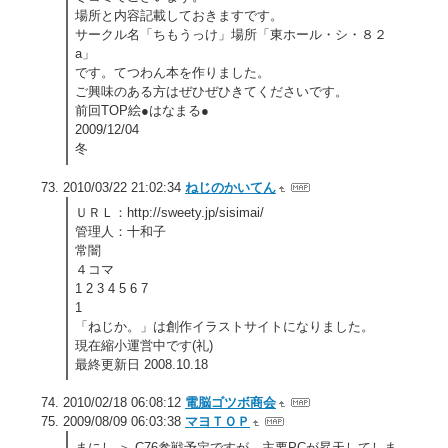
場所と内容記載しておきますです。
サークル名「ちもうっけ」場所「東ホール・シ・８２
a」
です。てつわん本を作りました。
ご興味のある方はぜひぜひきてくださいです。
前回TOP絵●はなまる●
2009/12/04
冬
2010/03/22 21:02:34
ねじのかいてん
ＵＲＬ：http://sweety.jp/sisimai/
管理人：十和子
常闇
４コマ
1 2 3 4 5 6 7
1
「ねじか。」は創作イラストサイトになりました。
現在縮小運営中です(礼)
最終更新日 2008.10.18
2010/02/18 06:08:12
電脳ゴツボ商会
2009/08/09 06:03:38
マヨＴＯＰ
まにし ＞ C76参戦予定ですが、主要PCが昇天してしま