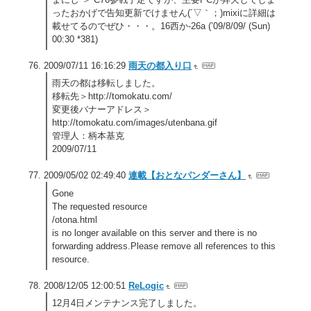
ったおかげで告知更新でけません(´▽｀；)mixiに詳細は
載せてるのでぜひ・・・。16西か-26a (’09/8/09/ (Sun)
00:30 *381)
2009/07/11 16:16:29
雨天の都入り口
雨天の都は移転しました。
移転先＞http://tomokatu.com/
変更後バナーアドレス＞
http://tomokatu.com/images/utenbana.gif
管理人：柄本基克
2009/07/11
2009/05/02 02:49:40
連載【おとなパンダーさん】
Gone
The requested resource
/otona.html
is no longer available on this server and there is no
forwarding address.Please remove all references to this
resource.
2008/12/05 12:00:51
ReLogic
12月4日メンテナンス完了しました。