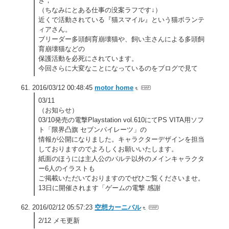
ぎ；
（ちなみにとある仕事の没案ラフです↓）
近くで活動されている『猫スマイル』という猫ボランテ
ィアさん。
ブリーダー多頭飼育崩壊猫や、飼い主さんによる多頭飼
育崩壊猫などの
保護活動を必死にされています。
今回さらに大変なことになっているのをブログで見て
2016/03/12 00:48:45
motor home
03/11
（お知らせ）
03/10発売の電撃Playstation vol.610にてPS VITA用ソフ
ト「限界凸旗 セブンパイレーツ」の
情報が公開になりました。キャラクターデザインを担当
しておりますのでよろしくお願いいたします。
紙面のほうには主人公のパルテ以外のメインキャラクタ
ー6人のイラストも
ご掲載いただいておりますのでぜひご覧くださいませ。
13日に開催されます「ゲームの電撃 感謝
2016/02/12 05:57:23
空想カーニバル
2/12 メモ更新