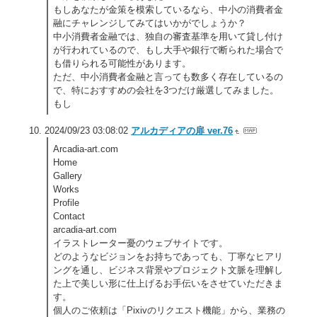
もしあなたが金策を模索しているなら、中小の消費者金
融にチャレンジしてみてはいかがでしょうか？
中小消費者金融では、独自の審査基準を用いて貸し付け
が行われているので、もし大手や銀行で断られた場合で
も借りられる可能性があります。
ただ、中小消費者金融と言っても数多く存在しているの
で、特におすすめの会社を3つだけ厳選してみました。
もし
2024/09/23 03:08:02
アルカディアの扉 ver.76
Arcadia-art.com
Home
Gallery
Works
Profile
Contact
arcadia-art.com
イラストレーター憂のウェブサイトです。
どのようなビジョンをお持ちであっても、丁寧なヒアリ
ングを通し、ビジネス背景やプロジェクト文脈を理解し
た上で美しい形に仕上げるお手伝いをさせていただきま
す。
個人のご依頼は「Pixivのリクエスト機能」から、業務の