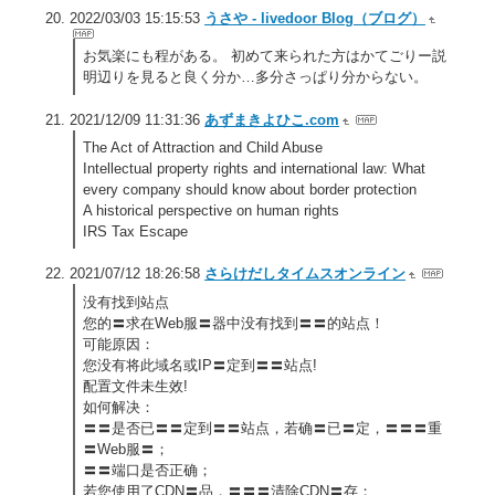
2022/03/03 15:15:53
うさや - livedoor Blog（ブログ）
お気楽にも程がある。 初めて来られた方はかてごりー説
明辺りを見ると良く分か…多分さっぱり分からない。
2021/12/09 11:31:36
あずまきよひこ.com
The Act of Attraction and Child Abuse
Intellectual property rights and international law: What
every company should know about border protection
A historical perspective on human rights
IRS Tax Escape
2021/07/12 18:26:58
さらけだしタイムスオンライン
没有找到站点
您的〓求在Web服〓器中没有找到〓〓的站点！
可能原因：
您没有将此域名或IP〓定到〓〓站点!
配置文件未生效!
如何解决：
〓〓是否已〓〓定到〓〓站点，若确〓已〓定，〓〓〓重
〓Web服〓；
〓〓端口是否正确；
若您使用了CDN〓品，〓〓〓清除CDN〓存；