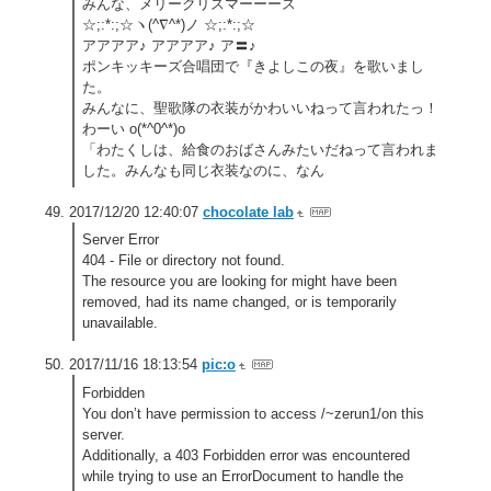
みんな、メリークリスマーーース
☆;:*:;☆ヽ(^∇^*)ノ ☆;:*:;☆
アアアア♪ アアアア♪ ア〓♪
ポンキッキーズ合唱団で『きよしこの夜』を歌いまし
た。
みんなに、聖歌隊の衣装がかわいいねって言われたっ！
わーい o(*^0^*)o
「わたくしは、給食のおばさんみたいだねって言われま
した。みんなも同じ衣装なのに、なん
2017/12/20 12:40:07
chocolate lab
Server Error
404 - File or directory not found.
The resource you are looking for might have been
removed, had its name changed, or is temporarily
unavailable.
2017/11/16 18:13:54
pic:o
Forbidden
You don’t have permission to access /~zerun1/on this
server.
Additionally, a 403 Forbidden error was encountered
while trying to use an ErrorDocument to handle the