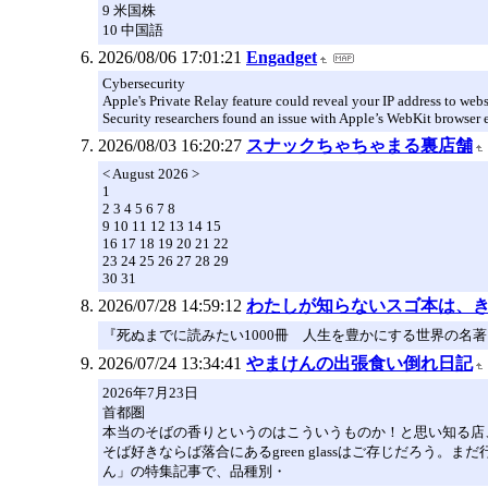
9 米国株
10 中国語
2026/08/06 17:01:21
Engadget
Cybersecurity
Apple's Private Relay feature could reveal your IP address to webs
Security researchers found an issue with Apple’s WebKit browser e
2026/08/03 16:20:27
スナックちゃちゃまる裏店舗
< August 2026 >
1
2 3 4 5 6 7 8
9 10 11 12 13 14 15
16 17 18 19 20 21 22
23 24 25 26 27 28 29
30 31
2026/07/28 14:59:12
わたしが知らないスゴ本は、
『死ぬまでに読みたい1000冊 人生を豊かにする世界の名
2026/07/24 13:34:41
やまけんの出張食い倒れ日記
2026年7月23日
首都圏
本当のそばの香りというのはこういうものか！と思い知る店、落
そば好きならば落合にあるgreen glassはご存じだろ
ん」の特集記事で、品種別・