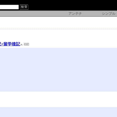
アンテナ
シンプル
記+留学後記