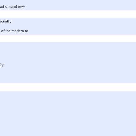
rari’s brand-new
recently
 of the modern to
lly