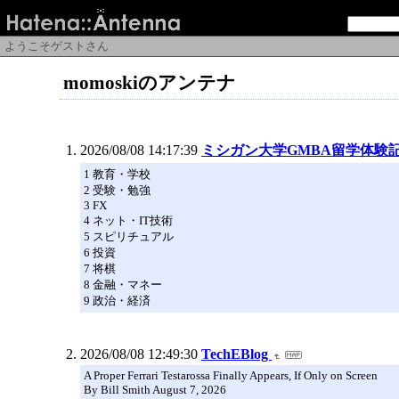
ようこそゲストさん
momoskiのアンテナ
2026/08/08 14:17:39
ミシガン大学GMBA留学体験
1 教育・学校
2 受験・勉強
3 FX
4 ネット・IT技術
5 スピリチュアル
6 投資
7 将棋
8 金融・マネー
9 政治・経済
2026/08/08 12:49:30
TechEBlog
A Proper Ferrari Testarossa Finally Appears, If Only on Screen
By Bill Smith August 7, 2026