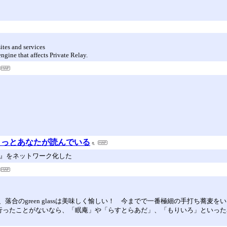
ites and services
ngine that affects Private Relay.
きっとあなたが読んでいる
著』をネットワーク化した
合のgreen glassは美味しく愉しい！ 今までで一番極細の手打ち蕎麦を
う。まだ行ったことがないなら、「眠庵」や「らすとらあだ」、「もりいろ」といっ