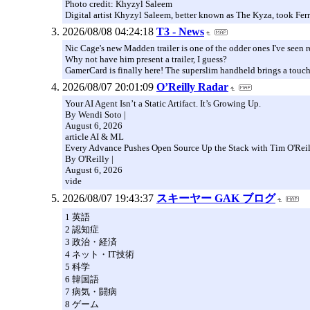
Photo credit: Khyzyl Saleem
Digital artist Khyzyl Saleem, better known as The Kyza, took Fer
2026/08/08 04:24:18
T3 - News
Nic Cage's new Madden trailer is one of the odder ones I've seen 
Why not have him present a trailer, I guess?
GamerCard is finally here! The superslim handheld brings a touch
2026/08/07 20:01:09
O’Reilly Radar
Your AI Agent Isn’t a Static Artifact. It’s Growing Up.
By Wendi Soto |
August 6, 2026
article AI & ML
Every Advance Pushes Open Source Up the Stack with Tim O'Rei
By O'Reilly |
August 6, 2026
vide
2026/08/07 19:43:37
スキーヤー GAK ブログ
1 英語
2 認知症
3 政治・経済
4 ネット・IT技術
5 科学
6 韓国語
7 病気・闘病
8 ゲーム