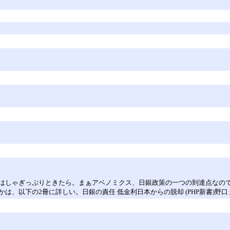
はしゃぎっぷりときたら。まぁアベノミクス、日銀政策の一つの到達点なの
、以下の2冊に詳しい。日銀の責任 低金利日本からの脱却 (PHP新書)野口