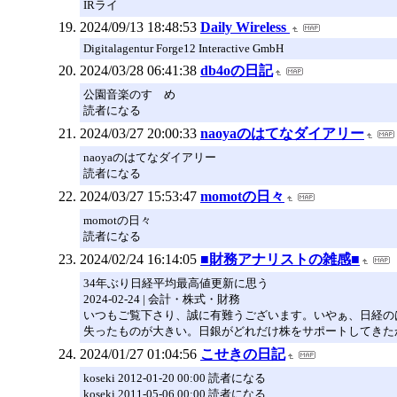
IRライ
2024/09/13 18:48:53
Daily Wireless
Digitalagentur Forge12 Interactive GmbH
2024/03/28 06:41:38
db4oの日記
公園音楽のすゝめ
読者になる
2024/03/27 20:00:33
naoyaのはてなダイアリー
naoyaのはてなダイアリー
読者になる
2024/03/27 15:53:47
momotの日々
momotの日々
読者になる
2024/02/24 16:14:05
■財務アナリストの雑感■
34年ぶり日経平均最高値更新に思う
2024-02-24 | 会計・株式・財務
いつもご覧下さり、誠に有難うございます。いやぁ、日経の
失ったものが大きい。日銀がどれだけ株をサポートしてきたかは
2024/01/27 01:04:56
こせきの日記
koseki 2012-01-20 00:00 読者になる
koseki 2011-05-06 00:00 読者になる