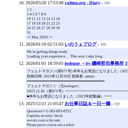
2026/05/20 17:53:49
yajima.org - Diary
1 2
3 4 5 6 7 8 9
10 11 12 13 14 15 16
17 18 19 20 21 22 23
24 25 26 27 28 29 30
31
<< May 2026 >>
2026/01/10 02:51:03
いのうぇブログ
We’re getting things ready
Loading your experience… This won’t take long.
2026/01/01 18:59:05
isologue －by 磯崎哲也事務所 Tetsu
フェムトマガジン(第871号) 本年もお世話になりました（20
投稿日時: 2025年12月30日 投稿者: admin
━━━━━━━━━━━━━━━━━━━━━━━━━━━━━━━━━━
フェムトマガジン（元isologue）
2025.12.30（第871号）━━━━━━━━━━━━━━
■本年もお世話になりました（2025年総集編）━━
2025/12/21 21:05:47
お仕事日誌＆一日一麺
Questions?+1-303-893-0552
Captcha security check
novsix.com is for sale
Please prove you're not a robot