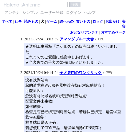
アンテナ
シンプル
ユーザー登録
ログイン
ヘルプ
すべて
|
仕事
|
読みもの
|
犬
|
ゲーム
|
調べもの
|
買いもの
|
ロック
|
お出かけ
|
美
容
おとなりアンテナ
|
おすすめページ
2025/02/24 13:02:59
アマンダブルー犬舎
★透明工事看板『スケルス』の販売は終了いたしまし
た。
これまでのご愛顧に感謝申しあげます。
★当犬舎での子犬の繁殖は終了いたしました。
2024/10/24 04:14:24
子犬専門のワンクリック
没有找到站点
您的请求在Web服务器中没有找到对应的站点！
可能原因：
您没有将此域名或IP绑定到对应站点!
配置文件未生效!
如何解决：
检查是否已经绑定到对应站点，若确认已绑定，请尝试重
载Web服务；
检查端口是否正确；
若您使用了CDN产品，请尝试清除CDN缓存；