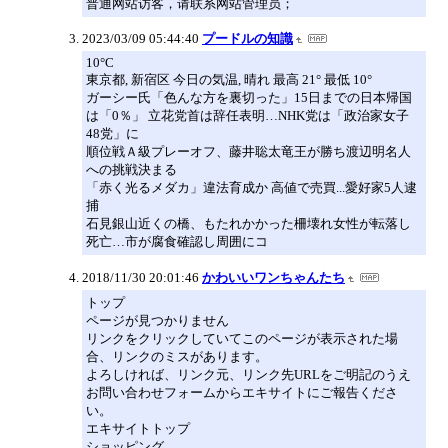
普通网站访客，请联系网站管理员；
2023/03/09 05:44:40
プードルの知識
10°C
東京都, 新宿区 今日の気温, 晴れ 最高 21° 最低 10°
ガーシー氏「色んな方を裏切った」15日までの日本帰国
は「0％」 立花党首は辞任表明…NHK党は「政治家女子
48党」に
順位戦Ａ級プレーオフ、藤井聡太竜王が勝ち渡辺明名人
への挑戦決まる
「赤く光るメダカ」違法育成か 高値で売買...愛好家5人逮
捕
石見銀山近くの橋、もたれかかった柵壊れ女性が転落し
死亡…市が腐食確認し周囲にコ
2018/11/30 20:01:46
かわいいワンちゃんたち
トップ
ページが見つかりません
リンクをクリックしていてこのページが表示された場
合、リンクのミスがあります。
よろしければ、リンク元、リンク先URLをご明記のうえ
お問い合わせフォームからエキサイトにご報告くださ
い。
エキサイトトップ
ショッピング