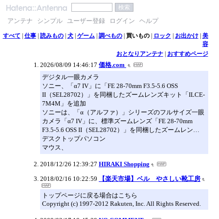
アンテナ
シンプル
ユーザー登録
ログイン
ヘルプ
すべて
|
仕事
|
読みもの
|
犬
|
ゲーム
|
調べもの
|
買いもの
|
ロック
|
お出かけ
|
美
容
おとなりアンテナ
|
おすすめページ
2026/08/09 14:46:17
価格.com
デジタル一眼カメラ
ソニー、「α7 IV」に「FE 28-70mm F3.5-5.6 OSS
II（SEL28702）」を同梱したズームレンズキット「ILCE-
7M4M」を追加
ソニーは、「α（アルファ）」シリーズのフルサイズ一眼
カメラ「α7 IV」に、標準ズームレンズ「FE 28-70mm
F3.5-5.6 OSS II（SEL28702）」を同梱したズームレン…
デスクトップパソコン
マウス、
2018/12/26 12:39:27
HIRAKI Shopping
2018/02/16 10:22:59
【楽天市場】ベル やさしい靴工房
トップページに戻る場合はこちら
Copyright (c) 1997-2012 Rakuten, Inc. All Rights Reserved.