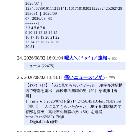
2026/07 ｜
12345678910111213141516171819202122232425262728
293031 ｜ 2026/09
07 | 2026/08 | 09
- - - - - - 1
2 3 4 5 6 7 8
9 10 11 12 13 14 15
16 17 18 19 20 21 22
23 24 25 26 27 28 29
30 31 - - - - -
2026/08/02 16:01:04
暇人＼(＾o＾)／速報
ニュース (22475)
2026/08/02 13:43:11
痛いニュース(ノ∀`)
【ﾖﾂﾝｳﾞｧｲﾝ】「人に見てもらいたかった」JR宇多津駅構
内で臀部を露出 高松市の無職の男（50）を逮捕【香
川】
1 ：nita ★：2026/07/31(金) 14:24:56.45 ID:4uipYBlJ9.net
【香川】「人に見てもらいたかった」JR宇多津駅構内で
臀部を露出 高松市の無職の男（50）を逮捕
https://t.co/Z98Fs17NjR
— Digital Jack (@D