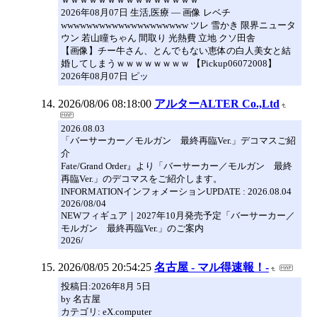
2026年08月07日 生活,医療 ― 画像 レベチ
wwwwwwwwwwwwwwwwwwww ツレ 雪かき 限界ニュータ
ウン 若山瞳ちゃん 間取り 光熱費 立地 クソ田舎
【画像】チー牛さん、とんでもない恵体の白人美女と結
婚してしまうｗｗｗｗｗｗｗｗ 【Pickup06072008】
2026年08月07日 ピッ
2026/08/06 08:18:00
アルターALTER Co.,Ltd
2026.08.03
「バーサーカー／モルガン 最終再臨Ver.」デコマスご紹
介
Fate/Grand Order』より「バーサーカー／モルガン 最終
再臨Ver.」のデコマスをご紹介します。
INFORMATIONインフォメーションUPDATE : 2026.08.04
2026/08/04
NEWフィギュア｜2027年10月発売予定「バーサーカー／
モルガン 最終再臨Ver.」のご案内
2026/
2026/08/05 20:54:25
名古屋 - マル得速報！-
投稿日:2026年8月 5日
by 名古屋
カテゴリ: eX.computer