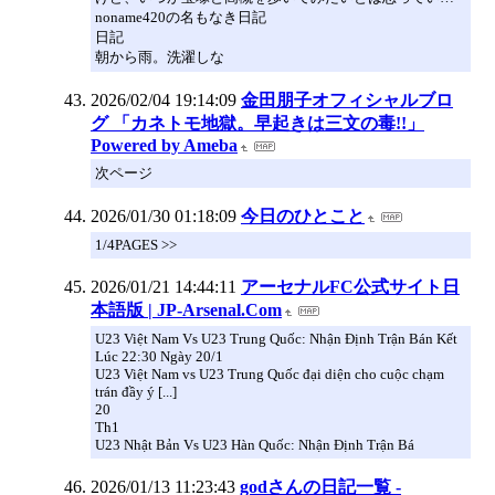
noname420の名もなき日記
日記
朝から雨。洗濯しな
2026/02/04 19:14:09
金田朋子オフィシャルブロ
グ 「カネトモ地獄。早起きは三文の毒!!」
Powered by Ameba
次ページ
2026/01/30 01:18:09
今日のひとこと
1/4PAGES >>
2026/01/21 14:44:11
アーセナルFC公式サイト日
本語版 | JP-Arsenal.Com
U23 Việt Nam Vs U23 Trung Quốc: Nhận Định Trận Bán Kết
Lúc 22:30 Ngày 20/1
U23 Việt Nam vs U23 Trung Quốc đại diện cho cuộc chạm
trán đầy ý [...]
20
Th1
U23 Nhật Bản Vs U23 Hàn Quốc: Nhận Định Trận Bá
2026/01/13 11:23:43
godさんの日記一覧 -