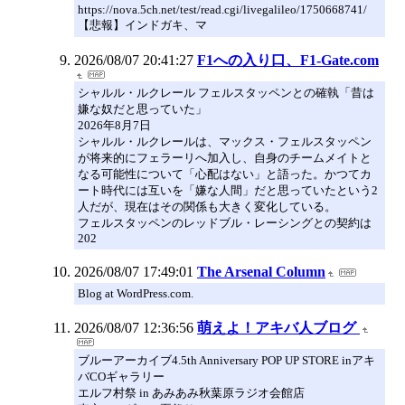
https://nova.5ch.net/test/read.cgi/livegalileo/1750668741/
【悲報】インドガキ、マ
2026/08/07 20:41:27
F1への入り口、F1-Gate.com
シャルル・ルクレール フェルスタッペンとの確執「昔は
嫌な奴だと思っていた」
2026年8月7日
シャルル・ルクレールは、マックス・フェルスタッペン
が将来的にフェラーリへ加入し、自身のチームメイトと
なる可能性について「心配はない」と語った。かつてカ
ート時代には互いを「嫌な人間」だと思っていたという2
人だが、現在はその関係も大きく変化している。
フェルスタッペンのレッドブル・レーシングとの契約は
202
2026/08/07 17:49:01
The Arsenal Column
Blog at WordPress.com.
2026/08/07 12:36:56
萌えよ！アキバ人ブログ
ブルーアーカイブ4.5th Anniversary POP UP STORE inアキ
バCOギャラリー
エルフ村祭 in あみあみ秋葉原ラジオ会館店