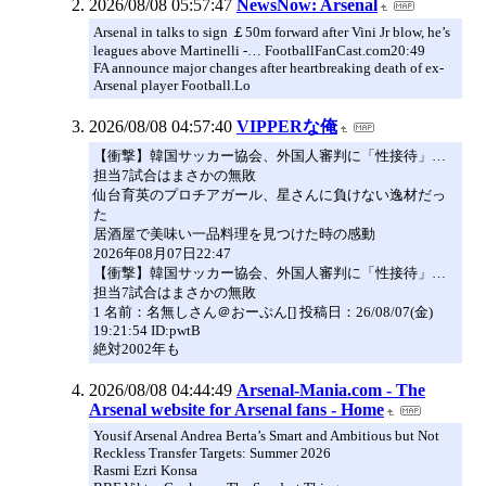
2026/08/08 05:57:47
NewsNow: Arsenal
Arsenal in talks to sign ￡50m forward after Vini Jr blow, he’s
leagues above Martinelli -… FootballFanCast.com20:49
FA announce major changes after heartbreaking death of ex-
Arsenal player Football.Lo
2026/08/08 04:57:40
VIPPERな俺
【衝撃】韓国サッカー協会、外国人審判に「性接待」…
担当7試合はまさかの無敗
仙台育英のプロチアガール、星さんに負けない逸材だっ
た
居酒屋で美味い一品料理を見つけた時の感動
2026年08月07日22:47
【衝撃】韓国サッカー協会、外国人審判に「性接待」…
担当7試合はまさかの無敗
1 名前：名無しさん＠おーぷん[] 投稿日：26/08/07(金)
19:21:54 ID:pwtB
絶対2002年も
2026/08/08 04:44:49
Arsenal-Mania.com - The
Arsenal website for Arsenal fans - Home
Yousif Arsenal Andrea Berta’s Smart and Ambitious but Not
Reckless Transfer Targets: Summer 2026
Rasmi Ezri Konsa