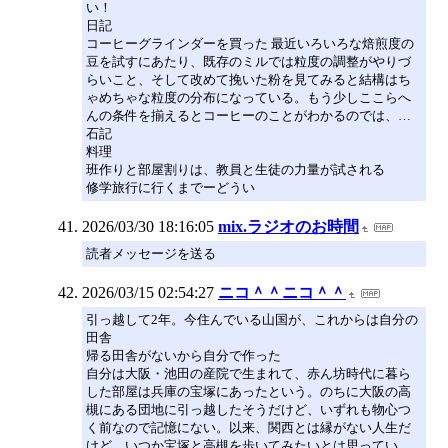
い！
日記
コーヒーグラインダーを買った 最近いろいろな焙煎度の
豆を試すにあたり、既存のミルでは粒度の調整がやりづ
らいこと、そして改めて挽いた粉を見てみると結構はち
ゃめちゃな粒度の分布になっている。もう少しここらへ
んの条件を揃えるとコーヒーのことがわかるのでは、…
石記
料理
班作りと部屋割りは、教員と生徒の力量が試される
修学旅行に行くまでーどうい
2026/03/30 18:16:05
mix.ラジオのお時間
読者メッセージを送る
2026/03/15 02:54:27
ニコ＾＾ニコ＾＾
引っ越して2年。今住んでいる山国が、これからは自分の
田舎
帰る田舎がないから自分で作った
自分は大阪・池田の産院で生まれて、赤ん坊時代に暮ら
した部屋は兵庫の宝塚にあったという。のちに大阪の高
槻にある団地に引っ越したそうだけど、いずれも物心つ
く前なので記憶にない。以来、関西とは縁がない人生だ
けど、いつか宝塚と高槻を歩いてみたいとは思ってい…