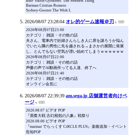
BBF Viktor Gyokeres: The Swedest Thing
Batman Cristian Romero
Sydney-Gooner The Wish L
2026/08/07 23:28:04
オレ的ゲーム速報＠刃
2026年08月07日23:00
カテゴリ： 雑談・その他の話
夫さん、電車内で妊婦さんらしき人に席を譲ろうか悩ん
でいたら隣の男性に先を越される→まさかの展開に発展
し、とんでもない空気が漂い始めてしまうｗｗｗｗｗｗ
2026年08月07日22:00
カテゴリ： 雑談・その他の話
声優の声でAI動画作ってる人達、終了へ
2026年08月07日21:40
カテゴリ： 雑談・その他の話
オンライン会見に
2026/08/07 22:39:39
am.sega.jp 店舗運営者向けペ
ージ
2026.08.07 ビデオ POP
『英傑大戦 古幻相剋の八象』戦祭り
2026.08.06 ビデオ POP
『maimai でらっくす CiRCLE PLUS』楽曲追加・イベント
告知POP