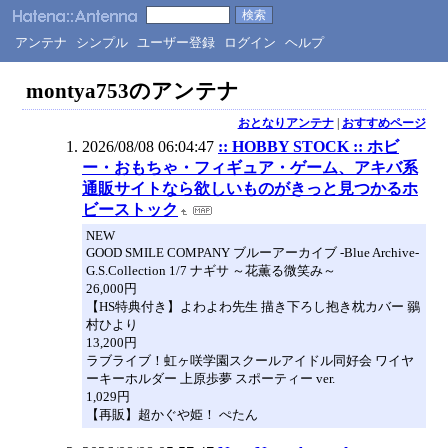
アンテナ
シンプル
ユーザー登録
ログイン
ヘルプ
montya753のアンテナ
おとなりアンテナ
|
おすすめページ
2026/08/08 06:04:47
:: HOBBY STOCK :: ホビ
ー・おもちゃ・フィギュア・ゲーム、アキバ系
通販サイトなら欲しいものがきっと見つかるホ
ビーストック
NEW
GOOD SMILE COMPANY ブルーアーカイブ -Blue Archive-
G.S.Collection 1/7 ナギサ ～花薫る微笑み～
26,000円
【HS特典付き】よわよわ先生 描き下ろし抱き枕カバー 鶸
村ひより
13,200円
ラブライブ！虹ヶ咲学園スクールアイドル同好会 ワイヤ
ーキーホルダー 上原歩夢 スポーティー ver.
1,029円
【再販】超かぐや姫！ ぺたん