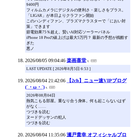
9400円
フィルムカメラにデジタルの便利さ・楽しさをプラス。
「LIGAR」が本日よりクラファン開始
このハンディファン、プラズマクラスターで「におい対
策」できます
節電効果75％超え。賢いAI対応ソーラーパネル
iPhone 18 Proの値上げは最大5万円？ 最新の予想が残酷す
ぎた
悪ノ
2026/08/05 09:04:46
楽画喜堂
LAST UPDATE [ 2026年8月5日 6:53 ]
2026/08/04 21:42:06
【2ch】ニュー速VIPブログ
(`・ω・´)
2026年08月04日
熱気こもる部屋。重なり合う身体。何も起こらないはず
がなく……
つづきを読む
ヌードデッサンの犯人
つづきを読む
2026/08/04 11:35:06
瀬戸貴幸 オフィシャルブロ