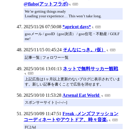
@flabo(アットフラボ)
We’re getting things ready
Loading your experience… This won’t take long.
2025/11/26 07:50:08
*apricot days*
gooメール / gooID（goo決済） / goo住宅・不動産 / GOLF
me!
2025/11/15 01:45:24
そんなにっき。(仮）
記事一覧 | フォロワー一覧
2025/10/16 13:01:13
ネットで無料サッカー観戦
上記広告は1ヶ月以上更新のないブログに表示されていま
す。新しい記事を書くことで広告を消せます。
2025/10/10 11:53:28
Arsenal Eat World
スポンサーサイト [--/--/--]
2025/10/09 11:47:51
Freak -メンズファッション
コーディネートやアウトドア、時々音楽-
FC2Ad