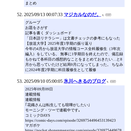
まとめ
2025/09/13 00:07:33
マジカルなのだ。
グループ
お題をさがす
記事を書く ダッシュボード
「日本語リテラシー」は文書チェックの参考にもなった
【放送大学】2025年度1学期の振り返り
今年の4月から放送大学の情報コース全科履修生（3年次
編入）をしている。 無事に1学期目を終えたので、備忘録
もかねて各科目の感想的なことをまとめておきたい…と8
月から思っていたけど結局9月になってしまった。 ちなみ
に2024年度2学期に科目履修生として履修
2025/09/10 05:00:05
氷川へきるのブログ
2025年09月09日
連載情報
連載情報
｢花織さんは転生しても喧嘩がしたい｣
モーニング・ツーで連載中です｡
コミックDAYS
https://comic-days.com/episode/3269754496453139423
マガポケ
https://pocket.shonenmagazine.com/episode/326975449678