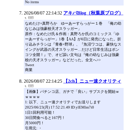
No items
2026/08/07 22:14:32
アキバBlog（秋葉原ブログ）
なめたけ×真野ろか ゆーあーすらっがー１巻 「俺の幼
なじみは強豪校天才スラッガー」
原作：なめたけ氏＆作画：真野ろか氏のコミックス「ゆ
ーあーすらっがー」1巻【AA】が6日に発売になった。折
り込みチラシは『青春×野球』、『魚沼ワコは、豪快なス
イングが武器の天才スラッガー…だけど日常生活はポン
コツ全開！』で、オビ謳い文句は『俺の幼なじみは強豪
校の天才スラッガー』などだった。全文へ>>
Tweet
商業
2026/08/07 22:14:25
【2ch】ニュー速クオリティ
【画像】パチンコ店、ガチで「良い」サブスクを開始ｗ
ｗｗｗｗ
1: 以下、ニュー速クオリティでお送りします
2025/06/23(月) 17:52:21.49 ID:ylEMlm7i0
1日1回利用可能！
30日間食べると167円！
月5000円！
引用元: ・