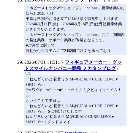
「ホビーストックWebショップ」「colone」夏季休業のお
知らせ2026.7.31
平素は格別のお引き立てに賜り厚く御礼申し上げます。
2026年8月11日(火) ～2026年8月16日(日)は弊社夏季休業
とさせていただきます。
「ホビーストックWebショップ」「colone」共に、期間内
の発送業務・サポート業務が休業となります。
■ご注文に関して
自動受付システムにて24時間ご注文を承っており
2026/07/31 11:51:17
フィギュアメーカー・グッ
ドスマイルカンパニー勤務 ミカタンブログ
「ねんどろいど 初音ミク M@GICAL☆CURE! LOVE ♥
SHOT! Ver.」
(/☆ワ☆)/~~☆’.･.･:★’.･.･:☆ ミクミクビィイイイイム！
☆
ということで本日は
「ねんどろいど 初音ミク M@GICAL☆CURE! LOVE ♥
SHOT! Ver.」をご紹介いたします
ねんどろいど 初音ミク M@GICAL☆CURE! LOVE ♥
SHOT! Ver.｜グッドスマイ