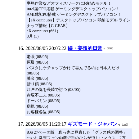
事務作業などオフィスワークにお勧めモデル！
intel製CPU搭載 ゲーミングデスクトップパソコン！
AMD製CPU搭載 ゲーミングデスクトップパソコン！
【eX.computer】デスクトップパソコン 即納モデル ライン
ナップ情報【G-GEAR】
eX.computer (661)
8月 (1)
2026/08/05 20:05:22
続・妄想的日常
老眼 (08/05)
原爆 (08/05)
パスタにケチャップかけて喜んでるのは日本人だけ
(08/05)
募金 (08/05)
折り鶴 (08/05)
江戸の仇を長崎で討つ (08/05)
赤塚不二夫 (08/05)
ドーパミン (08/05)
病気 (08/05)
お客様各位 (08/05)
2026/08/05 11:20:17
ギズモード・ジャパン
iOS 27ベータ版、真っ先に見直した「グラス感の調整」
ついに発売ファン内蔵で手のひらが涼しいマウス。2万