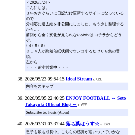
＜2026/5/24＞
こんにちは。
３年おきぐらいに日記だけ更新するサイトになっている
ので
分相応に過去絵を非公開にしました。もう少し整理する
かも…。
前回から全く変化が見られないpixivは コチラからどう
ぞ。
/ ４/ ５/ ６/
ＯＬ４人が終始催眠状態でウンコするだけＣＧ集の冒
頭。
左から
・・・縮小営業中・・・
2026/05/23 09:54:15
Ideal Stream
内容をスキップ
2026/05/05 22:40:25
ENJOY FOOTBALL ～ Seto
Takayuki Official Blog ～
Subscribe to: Posts (Atom)
2026/03/31 03:37:44
落ち葉はうす☆
息子も娘も成長中。こちらの感覚が追いついていかな