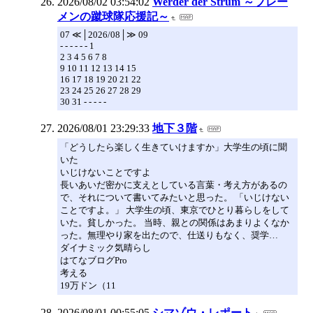
2026/08/02 03:54:02
Werder der Strum ～ブレー
メンの蹴球隊応援記～
07 ≪│2026/08│≫ 09
- - - - - - 1
2 3 4 5 6 7 8
9 10 11 12 13 14 15
16 17 18 19 20 21 22
23 24 25 26 27 28 29
30 31 - - - - -
2026/08/01 23:29:33
地下３階
「どうしたら楽しく生きていけますか」大学生の頃に聞
いた
いじけないことですよ
長いあいだ密かに支えとしている言葉・考え方があるの
で、それについて書いてみたいと思った。 「いじけない
ことですよ。」 大学生の頃、東京でひとり暮らしをして
いた。貧しかった。 当時、親との関係はあまりよくなか
った。無理やり家を出たので、仕送りもなく、奨学…
ダイナミック気晴らし
はてなブログPro
考える
19万ドン（11
2026/08/01 00:55:05
シマゾウ・レポート