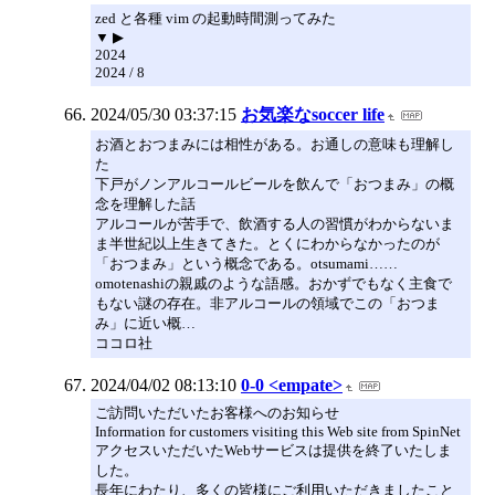
zed と各種 vim の起動時間測ってみた
▼ ▶
2024
2024 / 8
2024/05/30 03:37:15
お気楽なsoccer life
お酒とおつまみには相性がある。お通しの意味も理解し
た
下戸がノンアルコールビールを飲んで「おつまみ」の概
念を理解した話
アルコールが苦手で、飲酒する人の習慣がわからないま
ま半世紀以上生きてきた。とくにわからなかったのが
「おつまみ」という概念である。otsumami……
omotenashiの親戚のような語感。おかずでもなく主食で
もない謎の存在。非アルコールの領域でこの「おつま
み」に近い概…
ココロ社
2024/04/02 08:13:10
0-0 <empate>
ご訪問いただいたお客様へのお知らせ
Information for customers visiting this Web site from SpinNet
アクセスいただいたWebサービスは提供を終了いたしま
した。
長年にわたり、多くの皆様にご利用いただきましたこと