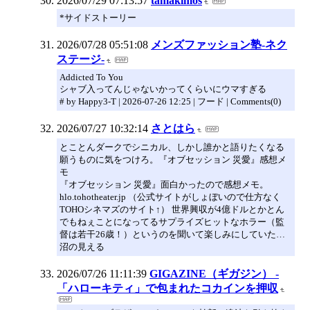
2026/07/29 07:13:57
tamakimos
*サイドストーリー
2026/07/28 05:51:08
メンズファッション塾-ネク
ステージ-
Addicted To You
シャブ入ってんじゃないかってくらいにウマすぎる
# by Happy3-T | 2026-07-26 12:25 | フード | Comments(0)
2026/07/27 10:32:14
さとはら
とことんダークでシニカル、しかし誰かと語りたくなる
願うものに気をつけろ。『オブセッション 災愛』感想メ
モ
『オブセッション 災愛』面白かったので感想メモ。
hlo.tohotheater.jp （公式サイトがしょぼいので仕方なく
TOHOシネマズのサイト↑） 世界興収が4億ドルとかとん
でもねぇことになってるサプライズヒットなホラー（監
督は若干26歳！）というのを聞いて楽しみにしていた…
沼の見える
2026/07/26 11:11:39
GIGAZINE（ギガジン） -
「ハローキティ」で包まれたコカインを押収