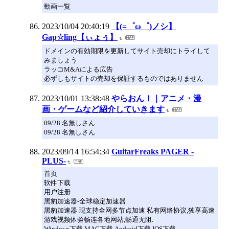
動画一覧
2023/10/04 20:40:19
【(=゜ω゜)ノシ】
Gap☆ling【ぃょぅ】
ドメインの有効期限を更新してサイト売却にトライして
みましょう
ラッコM&Aによる広告
必ずしもサイトの売却を保証するものではありません
2023/10/01 13:38:48
やらおん！｜アニメ・漫
画・ゲームなど紹介していきます
09/28 名無しさん
09/28 名無しさん
2023/09/14 16:54:34
GuitarFreaks PAGER -
PLUS-
首页
软件下载
用户注册
黑豹加速器-全球稳定加速器
黑豹加速器 现支持全网多节点加速 私有网络协议,独享高速
游戏视频体验畅连各地网站,畅通无阻.
Windows下载 MAC下载 Android下载 IOS下载