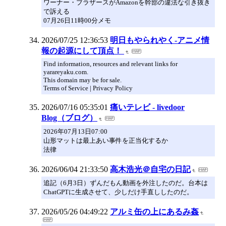
ワーナー・ブラザースがAmazonを幹部の違法な引き抜き
で訴える
07月26日11時00分メモ
2026/07/25 12:36:53
明日もやられやく-アニメ情
報の起源にして頂点！
Find information, resources and relevant links for
yarareyaku.com.
This domain may be for sale.
Terms of Service | Privacy Policy
2026/07/16 05:35:01
痛いテレビ - livedoor
Blog（ブログ）
2026年07月13日07:00
山形マットは最上あい事件を正当化するか
法律
2026/06/04 21:33:50
高木浩光＠自宅の日記
追記（6月3日）ずんだもん動画を外注したのだ。台本は
ChatGPTに生成させて、少しだけ手直ししたのだ。
2026/05/26 04:49:22
アルミ缶の上にあるみ姦