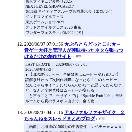
東京フィギュア夏祭り2025
NEXT LEVEL SHOWCASE17
第11回 ネイティブグループ合同展示会（エロホビ）
グッドスマイルフェス
東京ゲームショウ2025
グッドスマイルフェス 2026 東京
ワンダーフェスティバル2024 [冬]
2026/08/07 07:01:56
★ぷろとらどっとこむ★～
音ゲー大好き管理人が興味持ったネタを張っつ
けるだけの創作サイト
LAST UPDATE ： 2026/08/07 03：05
2026/08/07[FRI]
● 【IIDX雑記：へー、全解禁後はムービー変わるんだ】
謎解き終わって次回作以降になったら「このムービー、
なんじゃらホイ？」にならんのかなーと思ってたんだけ
ど、なんと全解禁後はムービーが変わる！
…と言うことで、当サイトでは「Sparkle Fruit Lab.」最終
ルームから真のラスボス曲まで、全て攻
2026/08/07 04:51:16
アルファルファモザイク - ２
ちゃんねるスレッドまとめブログ
【画像】北海道の1500万の中古物件、レベチｗｗｗｗｗ
ｗｗｗｗｗｗｗｗｗｗｗｗｗｗｗ