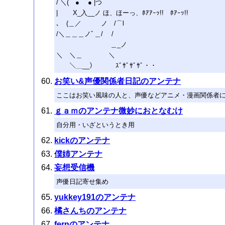
/ ＼( ● ● |つ
| X_入__ノ ほ、ほーっ、ﾎｱｱｰｯ!! ﾎｱｰｯ!!
､ (＿／ ノ /⌒l
/＼＿＿＿ノﾞ＿/ /
＿_ノ
＼ ＼＿ ＼
＼＿__） ｽﾞｻﾞｻﾞｻﾞ・・
お笑い&声優関係者日記のアンテナ
ここはお笑い風味の人と、声優などアニメ・漫画関係者
ｇａｍのアンテナ微妙におとなむけ
自分用・いざというとき用
kickのアンテナ
僕姉アンテナ
妄想受信機
声優日記寄せ集め
yukkey191のアンテナ
橘さんちのアンテナ
fernのアンテナ