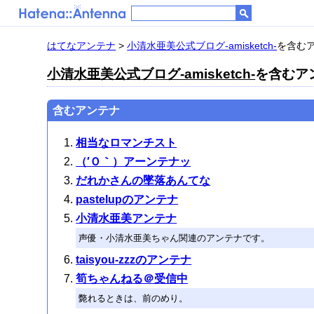
はてなアンテナ
>
小清水亜美公式ブログ-amisketch-
を含むアン
小清水亜美公式ブログ-amisketch-
を含むアン
含むアンテナ
相当なロマンチスト
（′Ｏ｀）アーンテナッ
だれかさんの墜落あんてな
pastelupのアンテナ
小清水亜美アンテナ
声優・小清水亜美ちゃん関連のアンテナです。
taisyou-zzzのアンテナ
筍ちゃんねる＠受信中
斃れるときは、前のめり。