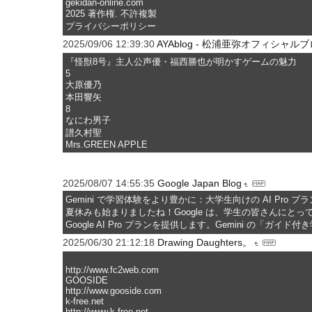
gekidan-online.com
2025 著作権. 不許複製
プライバシーポリシー
2025/09/06 12:39:30
AYAblog - 松浦亜弥オフィシャルブ
『怪獣8号』主人公声優・福西勝也が明かすゲームの魅力
5
大原優乃
本田響矢
8
なにわ男子
譜久村聖
Mrs.GREEN APPLE
2025/08/07 14:55:35
Google Japan Blog
Gemini で学習体験をより豊かに：大学生向けの AI Pro プ
夏休みも始まりましたね！Google は、学生の皆さんにとっ
Google AI Pro プランを提供します。Gemini の
2025/06/30 21:12:18
Drawing Daughters。
http://www.fc2web.com
GOOSIDE
http://www.gooside.com
k-free.net
http://www.k-free.net