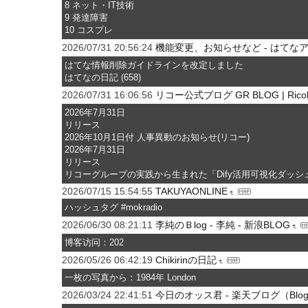
8 ネット・IT技術
9 発達障害
10 コスプレ
2026/07/31 20:56:24
機能変更、お知らせなど - はてな
はてな情報削除ガイドラインを改定しました
はてなの日記 (658)
2026/07/31 16:06:56
リコー公式ブログ GR BLOG | Ricoh
2026年7月31日
リリース
2026年10月1日付 人事異動のお知らせ(リコー)
2026年7月31日
リリース
リコーグループの実践から生まれた「Dify活用可視化ダッシ
2026/07/15 15:54:55
TAKUYAONLINE
ハッシュタグ #mokradio
2026/06/30 08:21:11
李純のＢlog - 李純 - 新浪BLOG
博客访问：202
2026/05/26 06:42:19
Chikirinの日記
一枚の写真から：1984年 London
2026/03/24 22:41:51
今日のオッス君 - 楽天ブログ（Blo