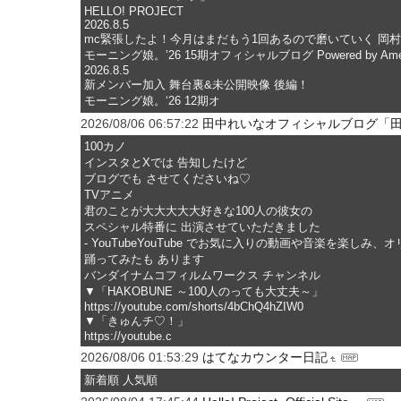
HELLO! PROJECT
2026.8.5
mc緊張したよ！今月はまだもう1回あるので磨いていく 岡
モーニング娘。’26 15期オフィシャルブログ Powered by Ame
2026.8.5
新メンバー加入 舞台裏&未公開映像 後編！
モーニング娘。‘26 12期オ
2026/08/06 06:57:22
田中れいなオフィシャルブログ「田中れ
100カノ
インスタとXでは 告知したけど
ブログでも させてくださいね♡
TVアニメ
君のことが大大大大大好きな100人の彼女の
スペシャル特番に 出演させていただきました
- YouTubeYouTube でお気に入りの動画や音楽を楽
踊ってみたも あります
バンダイナムコフィルムワークス チャンネル
▼「HAKOBUNE ～100人のっても大丈夫～」
https://youtube.com/shorts/4bChQ4hZIW0
▼「きゅんチ♡！」
https://youtube.c
2026/08/06 01:53:29
はてなカウンター日記
新着順 人気順