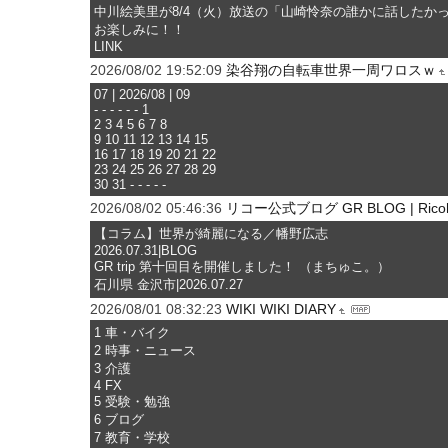
中川絵美里が8/4（火）放送の「山崎怜奈の誰かに話したかったこ
お楽しみに！！
LINK
2026/08/02 19:52:09
染谷翔の自転車世界一周ワロスｗ
07 | 2026/08 | 09
- - - - - - 1
2 3 4 5 6 7 8
9 10 11 12 13 14 15
16 17 18 19 20 21 22
23 24 25 26 27 28 29
30 31 - - - - -
2026/08/02 05:46:36
リコー公式ブログ GR BLOG | Ricoh
【コラム】世界が綺麗になる／幡野広志
2026.07.31|BLOG
GR trip 第十回目を開催しました！ （まちゅこ。）
石川県 金沢市|2026.07.27
2026/08/01 08:32:23
WIKI WIKI DIARY
1 車・バイク
2 時事・ニュース
3 介護
4 FX
5 受験・勉強
6 ブログ
7 教育・学校