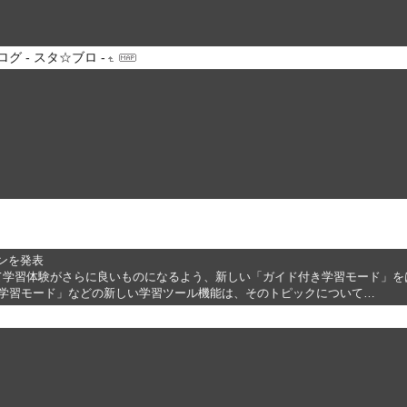
ログ - スタ☆ブロ -
ランを発表
て学習体験がさらに良いものになるよう、新しい「ガイド付き学習モード」をはじめと
「ガイド付き学習モード」などの新しい学習ツール機能は、そのトピックについて…