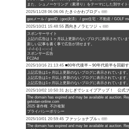
また、シュノーケリング（素潜り）をテーマにした別サイト
2025/11/28 06:06:06
たき☆かわブログ
gooメール / gooID（goo決済） / goo住宅・不動産 / GOLF m
2025/10/21 15:48:55
西向きノラヒツジ
スポンサーサイト
上記の広告は１ヶ月以上更新のないブログに表示されていま
新しい記事を書く事で広告が消せます。
--/--/--(--) --:--:--|
スポンサー広告
FC2Ad
2025/10/16 21:13:45
■80年代後半～90年代前半を回顧
上記広告は1ヶ月以上更新のないブログに表示されています
上記広告は1ヶ月以上更新のないブログに表示されています
上記広告は1ヶ月以上更新のないブログに表示されています
2025/10/02 10:50:31
おじぎでシェイプアップ！ 公式
The domain has expired and may be available at auction. Reg
gekidan-online.com
2025 著作権. 不許複製
プライバシーポリシー
2025/10/01 20:59:45
ファッショナブル
The domain has expired and may be available at auction. Reg