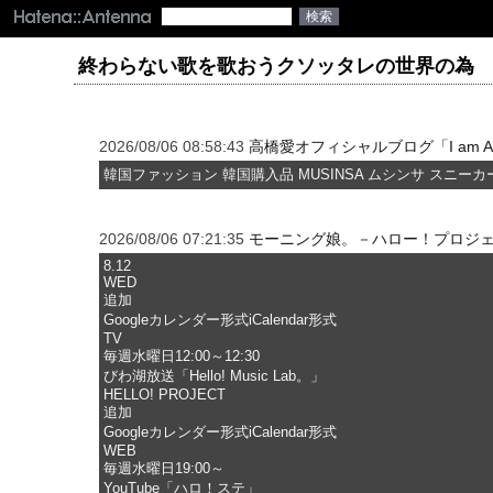
終わらない歌を歌おうクソッタレの世界の為
2026/08/06 08:58:43
高橋愛オフィシャルブログ「I am Ai」P
韓国ファッション 韓国購入品 MUSINSA ムシンサ スニーカ
2026/08/06 07:21:35
モーニング娘。－ハロー！プロジ
8.12
WED
追加
Googleカレンダー形式iCalendar形式
TV
毎週水曜日12:00～12:30
びわ湖放送「Hello! Music Lab。」
HELLO! PROJECT
追加
Googleカレンダー形式iCalendar形式
WEB
毎週水曜日19:00～
YouTube「ハロ！ステ」