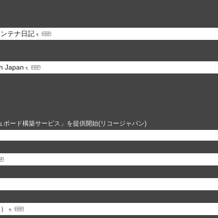
アンテナ日記
 Japan
ュボード構築サービス」を提供開始(リコージャパン)
g）