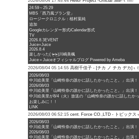
2026/08/04 17:45:44
Hello! Project -Official Site-
24:59～25:29
MBS「西乃風ブラン堂」
ロージークロニクル：植村葉純
追加
Googleカレンダー形式iCalendar形式
TV
2026.8.3EVENT
Juice=Juice
2026.8.4
楽しかった( ᵒ̴̶̷̤◦ᵒ̴̶̷̤ )川嶋美楓
Juice＝Juiceオフィシャルブログ Powered by Ameba
2026/08/04 05:14:55
高樹千佳子 - [チカ ノ チカ ヂカ]
2026/08/03
中川絵美里「山崎怜奈の誰かに話したかったこと。」出演！
2026/08/03
中川絵美里「山崎怜奈の誰かに話したかったこと。」出演！
中川絵美里が8/4（火）放送の「山崎怜奈の誰かに話したかったこ
お楽しみに！！
LINK
2026/08/03 06:52:15
cent. Force CO.,LTD - トピックス
2026/08/03
中川絵美里「山崎怜奈の誰かに話したかったこと。」出演！
2026/08/03
中川絵美里「山崎怜奈の誰かに話したかったこと。」出演！