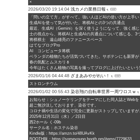
×
2026/03/20 19:14:04
浅カメの業務日報
「問いの立て方」がすべて。強い人ほどAIの使い方が上手い
生成AIを使って気が付いた、将棋AIとの3つの共通点
最近、生成AI（Gemini）を深く使うようになって、強く
士の視点から、将棋AIと生成AIの共通点について感じる、3
将棋棋士 遠山雄亮のファニースペース
はてなブログPro
AI コンピュータ将棋
ベランダの植物たちが活気づいてきた。サボテンにも新芽が
春の気配とムスカリ🌷
今年はたくさん植物の写真を撮ってブログに上げたいという
2026/01/16 04:44:48
ざまあみやがれい！
ストロンチウム
2026/01/02 00:55:43
染谷翔の自転車世界一周ワロスｗ
お知らせ：シュノーケリングをテーマにした同人誌とWebを
超ご無沙汰しております、染谷です。
コロナ禍や生活の変化で完全に更新がストップしていますが、
2025年12月31日（水）／2日目
西2ホール く-09b
サークル名：ホステル染谷
Kindle版：https://amzn.to/48UAvKk
BOOTH版：https://someyoung.booth.pm/items/7729633