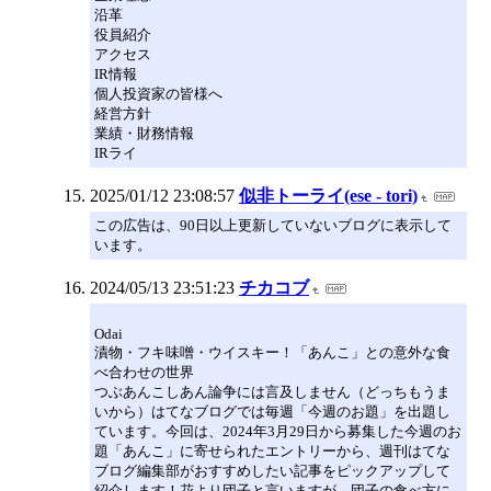
沿革
役員紹介
アクセス
IR情報
個人投資家の皆様へ
経営方針
業績・財務情報
IRライ
2025/01/12 23:08:57
似非トーライ(ese - tori)
この広告は、90日以上更新していないブログに表示して
います。
2024/05/13 23:51:23
チカコブ
Odai
漬物・フキ味噌・ウイスキー！「あんこ」との意外な食
べ合わせの世界
つぶあんこしあん論争には言及しません（どっちもうま
いから）はてなブログでは毎週「今週のお題」を出題し
ています。今回は、2024年3月29日から募集した今週のお
題「あんこ」に寄せられたエントリーから、週刊はてな
ブログ編集部がおすすめしたい記事をピックアップして
紹介します！花より団子と言いますが、団子の食べ方に