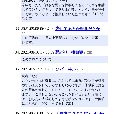
NFK2022、好きな男アンケート!!
今年も、ただ「好きな男」を投票してもらいそれを集計
してランキングをつけて盛り上がる、というお祭を開催
します。ツイッターで投票していただきます！「1年間、
私を応
2021/09/08 06:04:20
恋してるとか好きだとか
この広告は、90日以上更新していないブログに表示して
います。
2021/08/16 17:55:39
恐がり - 模倣犯
このブログについて
2021/07/12 23:02:36
ソバニヰル
読者になる
こういった混ぜ御飯は、親としては栄養バランスが取り
やすい工夫をしているつもりなのですが、子供的にはな
んか得体が知れないらしくて、すごくしぶしぶ食べてい
ます。「これしかないからこれを食べる」という感じ
で、おしんの大根めしのようなポジションです。全体的
にこちらが、どや！って顔して出し
2021/06/16 08:39:28
チホネニクまたは scribbles