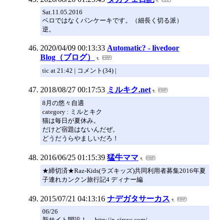
Sat.11.05.2016
ベロではなくパンケーキです。（細長く切る派）
逆。
2020/04/09 00:13:33
Automatic? - livedoor
Blog（ブログ）
tic at 21:42 | コメント(34) |
2018/08/27 00:17:53
ミルキク.net
8月の悠々自適
category : ミルとキク
猫は毎日が夏休み。
だけど宿題はないんだぜ。
どうだうらやましいだろ！
2016/06/25 01:15:39
猛牛ママ
★締切済★Raz-Kids(ラズキッズ)共同利用者募集2016年夏
子連れカンクン旅行記4 ディナー編
2015/07/21 04:13:16
ナデガタサーカス
06/26
新サイト開設！→ http://n-circus.com/