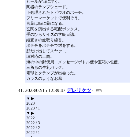
ビールが宙に浮く。
陶器のランプシェード。
下処理されたトビウオのポーチ。
フリーマーケットで便利そう。
言葉は時に薬になる。
玄関を演出する宅配ボックス。
手のひらサイズの学級日誌。
縦置きの蚊取り線香。
ポテチをポテチで封をする。
顔だけ出してスヤァ...。
IH対応の土鍋。
海の中の郵便局、メッセージボトル便や宝箱小包便。
三角形の牛乳パック。
電球とクランプが出会った。
ガラスのようなお風
2023/02/15 12:39:47
デレリクツ
▼ ▶
2023
2023 / 1
▼ ▶
2022
2022 / 3
2022 / 2
2022 / 1