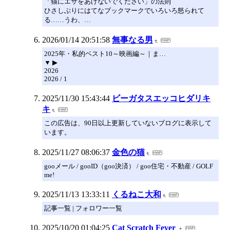
「猫にエサをあげないでください」の法則
ひさしぶりにはてなブックマークでいろいろ怒られて
る……うわ、…
2026/01/14 20:51:58
無事なる男
2025年・私的ベスト10～映画編～｜ま…
▼ ▶
2026
2026 / 1
2025/11/30 15:43:44
ビーガタスエッコヒダリキ
キ
この広告は、90日以上更新していないブログに表示して
います。
2025/11/27 08:06:37
金色の猫
gooメール / gooID（goo決済） / goo住宅・不動産 / GOLF
me!
2025/11/13 13:33:11
くるねこ大和
記事一覧 | フォロワー一覧
2025/10/20 01:04:25
Cat Scratch Fever