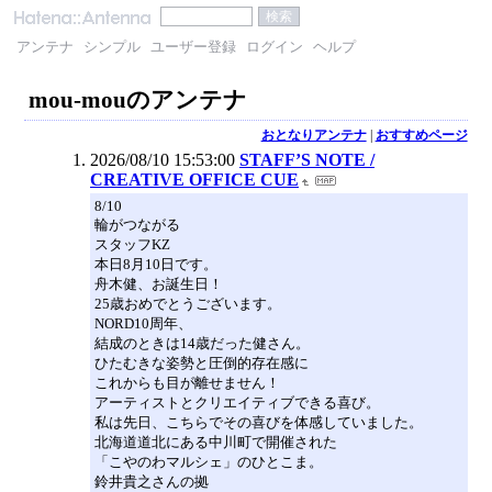
アンテナ
シンプル
ユーザー登録
ログイン
ヘルプ
mou-mouのアンテナ
おとなりアンテナ
|
おすすめページ
2026/08/10 15:53:00
STAFF’S NOTE /
CREATIVE OFFICE CUE
8/10
輪がつながる
スタッフKZ
本日8月10日です。
舟木健、お誕生日！
25歳おめでとうございます。
NORD10周年、
結成のときは14歳だった健さん。
ひたむきな姿勢と圧倒的存在感に
これからも目が離せません！
アーティストとクリエイティブできる喜び。
私は先日、こちらでその喜びを体感していました。
北海道道北にある中川町で開催された
「こやのわマルシェ」のひとこま。
鈴井貴之さんの拠