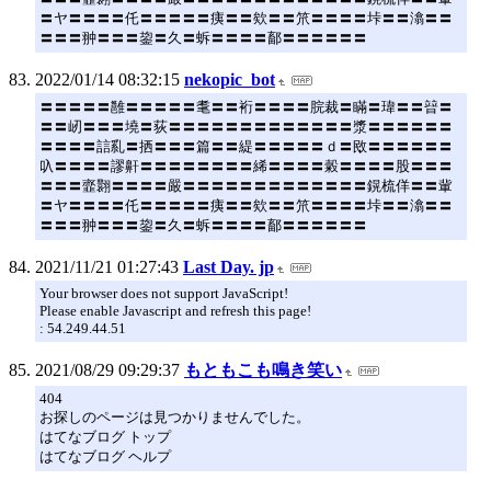
〓ヤ〓〓〓〓仛〓〓〓〓〓痍〓〓欸〓〓笊〓〓〓〓垰〓〓潝〓〓
〓〓〓翀〓〓〓鋆〓久〓蚸〓〓〓〓鄐〓〓〓〓〓〓
2022/01/14 08:32:15
nekopic_bot
〓〓〓〓〓雝〓〓〓〓〓耄〓〓裄〓〓〓〓脘裁〓瞞〓瑋〓〓暜〓
〓〓屻〓〓〓墝〓荻〓〓〓〓〓〓〓〓〓〓〓〓〓漿〓〓〓〓〓〓
〓〓〓〓誩乿〓拪〓〓〓篇〓〓緹〓〓〓〓〓ｄ〓敃〓〓〓〓〓〓
叺〓〓〓〓謬鼾〓〓〓〓〓〓〓〓絺〓〓〓〓糓〓〓〓〓股〓〓〓
〓〓〓韲翾〓〓〓〓嚴〓〓〓〓〓〓〓〓〓〓〓〓〓鎤梳佯〓〓軰
〓ヤ〓〓〓〓仛〓〓〓〓〓痍〓〓欸〓〓笊〓〓〓〓垰〓〓潝〓〓
〓〓〓翀〓〓〓鋆〓久〓蚸〓〓〓〓鄐〓〓〓〓〓〓
2021/11/21 01:27:43
Last Day. jp
Your browser does not support JavaScript!
Please enable Javascript and refresh this page!
: 54.249.44.51
2021/08/29 09:29:37
もともこも鳴き笑い
404
お探しのページは見つかりませんでした。
はてなブログ トップ
はてなブログ ヘルプ