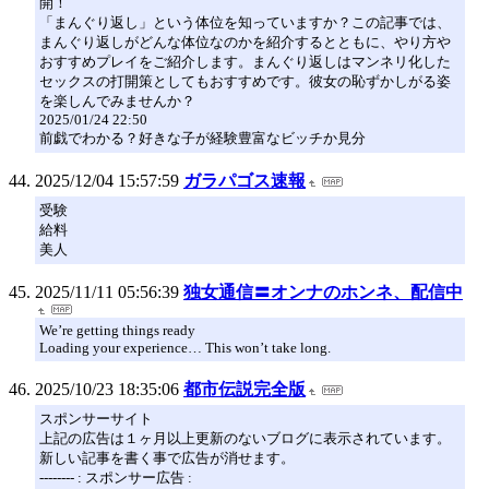
開！
「まんぐり返し」という体位を知っていますか？この記事では、
まんぐり返しがどんな体位なのかを紹介するとともに、やり方や
おすすめプレイをご紹介します。まんぐり返しはマンネリ化した
セックスの打開策としてもおすすめです。彼女の恥ずかしがる姿
を楽しんでみませんか？
2025/01/24 22:50
前戯でわかる？好きな子が経験豊富なビッチか見分
2025/12/04 15:57:59
ガラパゴス速報
受験
給料
美人
2025/11/11 05:56:39
独女通信〓オンナのホンネ、配信中
We’re getting things ready
Loading your experience… This won’t take long.
2025/10/23 18:35:06
都市伝説完全版
スポンサーサイト
上記の広告は１ヶ月以上更新のないブログに表示されています。
新しい記事を書く事で広告が消せます。
-------- : スポンサー広告 :