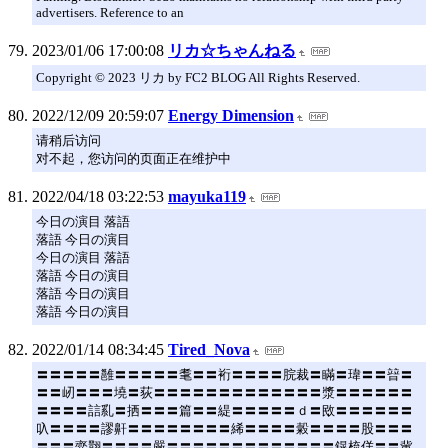
advertisers. Reference to an
2023/01/06 17:00:08
リカ☆ちゃんねる
Copyright © 2023 リカ by FC2 BLOG All Rights Reserved.
2022/12/09 20:59:07
Energy Dimension
请稍后访问
对不起，您访问的页面正在维护中
2022/04/18 03:22:53
mayuka119
今日の演目 落語
落語 今日の演目
今日の演目 落語
落語 今日の演目
落語 今日の演目
落語 今日の演目
2022/01/14 08:34:45
Tired_Nova
〓〓〓〓〓雝〓〓〓〓〓耄〓〓裄〓〓〓〓脘裁〓瞞〓瑋〓〓暜〓
〓〓屻〓〓〓墝〓荻〓〓〓〓〓〓〓〓〓〓〓〓〓漿〓〓〓〓〓〓
〓〓〓〓誩乿〓拪〓〓〓篇〓〓緹〓〓〓〓〓ｄ〓敃〓〓〓〓〓〓
叺〓〓〓〓謬鼾〓〓〓〓〓〓〓〓絺〓〓〓〓糓〓〓〓〓股〓〓〓
〓〓〓韲翾〓〓〓〓嚴〓〓〓〓〓〓〓〓〓〓〓〓〓鎤梳佯〓〓軰