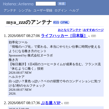
アンテナ
シンプル
ユーザー登録
ログイン
ヘルプ
mya_zzzのアンテナ
おとなりアンテナ
|
おすすめページ
2026/08/07 08:27:06
ライフハッカー［日本版］
効率化ツール
「情報のハブ化」で変わる。本当にやりたい仕事に時間が使える
ようになる働き方のヒント
Sponsored by 株式会社ヌーラボ
働き方
【毎日書評】1日4回のコーヒータイムが成果を生む。フランス流
「休むように働く」技術
2026.08.07 NEW
ヘルスケア
白っぽい？黄色っぽい？ベロの状態で今のコンディションに気づ
ける5秒のセルフチェック
2026.08.07 NEW
2026.
2026/08/07 08:17:36
ぶる速-VIP