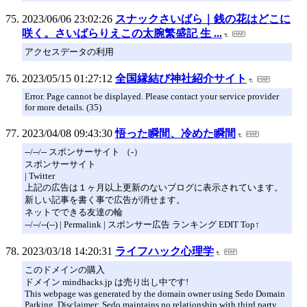
2023/06/06 23:02:26
スナックさいばら｜銭の花はどこに
咲く。さいばらりえこの太腕繁盛記 生 ...
アクセスデータの利用
2023/05/15 01:27:12
全国縁結び神社紹介サイト
Error. Page cannot be displayed. Please contact your service provider
for more details. (35)
2023/04/08 09:43:30
悟った瞬間、冷めた瞬間
--/--/-- スポンサーサイト （-）
スポンサーサイト
| Twitter
上記の広告は１ヶ月以上更新のないブログに表示されています。
新しい記事を書く事で広告が消せます。
ネットでできる友達の輪
--/--/--(--) | Permalink | スポンサー広告 ランキング EDIT Top↑
2023/03/18 14:20:31
ライフハック心理学
このドメインの購入
ドメイン mindhacks.jp は売り出し中です!
This webpage was generated by the domain owner using Sedo Domain
Parking. Disclaimer: Sedo maintains no relationship with third party