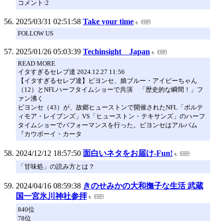
コメント:2
2025/03/31 02:51:58
Take your time
FOLLOW US
2025/01/26 05:03:39
Techinsight Japan
READ MORE
イタすぎるセレブ達 2024.12.27 11:56
【イタすぎるセレブ達】ビヨンセ、娘ブルー・アイビーちゃん
（12）とNFLハーフタイムショーで共演 「歴史的な瞬間！」フ
ァン沸く
ビヨンセ（43）が、故郷ヒューストンで開催されたNFL「ボルテ
ィモア・レイブンズ」VS「ヒューストン・テキサンズ」のハーフ
タイムショーでパフォーマンスを行った。ビヨンセはアルバム
『カウボーイ・カータ
2024/12/12 18:57:50
面白いネタをお届け-Fun!
「甘味処」の読み方とは？
2024/04/16 08:59:38
きのせみかの大和撫子な生活 武蔵
国一宮氷川神社参拝
840位
78位