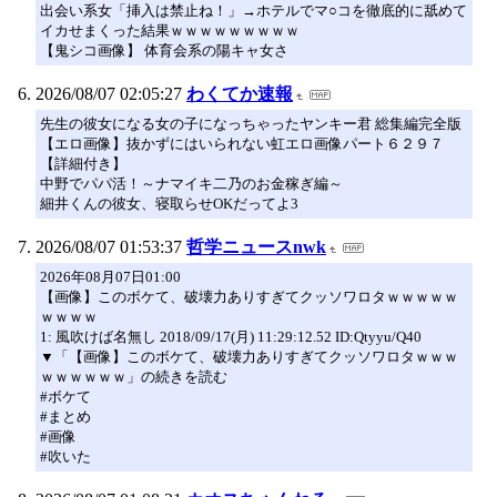
出会い系女「挿入は禁止ね！」→ホテルでマ○コを徹底的に舐めて
イカせまくった結果ｗｗｗｗｗｗｗｗｗ
【鬼シコ画像】 体育会系の陽キャ女さ
2026/08/07 02:05:27
わくてか速報
先生の彼女になる女の子になっちゃったヤンキー君 総集編完全版
【エロ画像】抜かずにはいられない虹エロ画像パート６２９７
【詳細付き】
中野でパパ活！～ナマイキ二乃のお金稼ぎ編～
細井くんの彼女、寝取らせOKだってよ3
2026/08/07 01:53:37
哲学ニュースnwk
2026年08月07日01:00
【画像】このボケて、破壊力ありすぎてクッソワロタｗｗｗｗｗ
ｗｗｗｗ
1: 風吹けば名無し 2018/09/17(月) 11:29:12.52 ID:Qtyyu/Q40
▼「【画像】このボケて、破壊力ありすぎてクッソワロタｗｗｗ
ｗｗｗｗｗｗ」の続きを読む
#ボケて
#まとめ
#画像
#吹いた