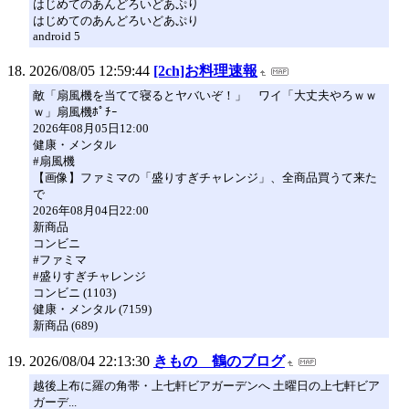
はじめてのあんどろいどあぷり
はじめてのあんどろいどあぷり
android 5
2026/08/05 12:59:44
[2ch]お料理速報
敵「扇風機を当てて寝るとヤバいぞ！」 ワイ「大丈夫やろｗｗ
ｗ」扇風機ﾎﾟﾁｰ
2026年08月05日12:00
健康・メンタル
#扇風機
【画像】ファミマの「盛りすぎチャレンジ」、全商品買うて来た
で
2026年08月04日22:00
新商品
コンビニ
#ファミマ
#盛りすぎチャレンジ
コンビニ (1103)
健康・メンタル (7159)
新商品 (689)
2026/08/04 22:13:30
きもの 鶴のブログ
越後上布に羅の角帯・上七軒ビアガーデンへ 土曜日の上七軒ビア
ガーデ...