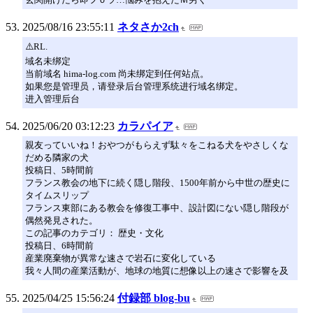
2025/08/16 23:55:11
ネタさか2ch
⚠️RL.
域名未绑定
当前域名 hima-log.com 尚未绑定到任何站点。
如果您是管理员，请登录后台管理系统进行域名绑定。
进入管理后台
2025/06/20 03:12:23
カラパイア
親友っていいね！おやつがもらえず駄々をこねる犬をやさしくな
だめる隣家の犬
投稿日、5時間前
フランス教会の地下に続く隠し階段、1500年前から中世の歴史に
タイムスリップ
フランス東部にある教会を修復工事中、設計図にない隠し階段が
偶然発見された。
この記事のカテゴリ： 歴史・文化
投稿日、6時間前
産業廃棄物が異常な速さで岩石に変化している
我々人間の産業活動が、地球の地質に想像以上の速さで影響を及
2025/04/25 15:56:24
付録部 blog-bu