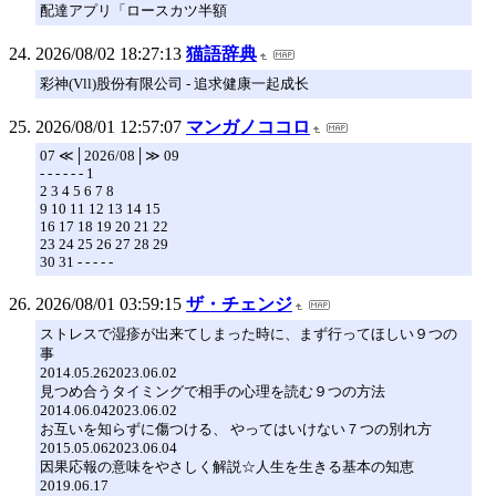
配達アプリ「ロースカツ半額
2026/08/02 18:27:13
猫語辞典
彩神(Vll)股份有限公司 - 追求健康一起成长
2026/08/01 12:57:07
マンガノココロ
07 ≪│2026/08│≫ 09
- - - - - - 1
2 3 4 5 6 7 8
9 10 11 12 13 14 15
16 17 18 19 20 21 22
23 24 25 26 27 28 29
30 31 - - - - -
2026/08/01 03:59:15
ザ・チェンジ
ストレスで湿疹が出来てしまった時に、まず行ってほしい９つの
事
2014.05.262023.06.02
見つめ合うタイミングで相手の心理を読む９つの方法
2014.06.042023.06.02
お互いを知らずに傷つける、 やってはいけない７つの別れ方
2015.05.062023.06.04
因果応報の意味をやさしく解説☆人生を生きる基本の知恵
2019.06.17