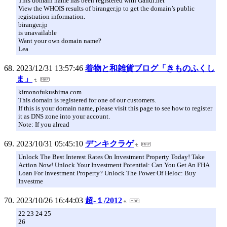
This domain name has been registered with Gandi.net
View the WHOIS results of biranger.jp to get the domain’s public
registration information.
biranger.jp
is unavailable
Want your own domain name?
Lea
2023/12/31 13:57:46
着物と和雑貨ブログ「きものふくし
ま」
kimonofukushima.com
This domain is registered for one of our customers.
If this is your domain name, please visit this page to see how to register
it as DNS zone into your account.
Note: If you alread
2023/10/31 05:45:10
デンキクラゲ
Unlock The Best Interest Rates On Investment Property Today! Take
Action Now! Unlock Your Investment Potential: Can You Get An FHA
Loan For Investment Property? Unlock The Power Of Heloc: Buy
Investme
2023/10/26 16:44:03
超-１/2012
22 23 24 25
26