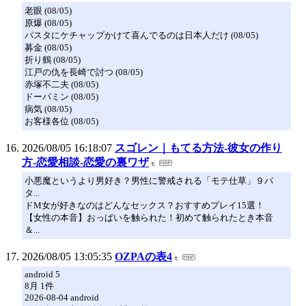
老眼 (08/05)
原爆 (08/05)
パスタにケチャップかけて喜んでるのは日本人だけ (08/05)
募金 (08/05)
折り鶴 (08/05)
江戸の仇を長崎で討つ (08/05)
赤塚不二夫 (08/05)
ドーパミン (08/05)
病気 (08/05)
お客様各位 (08/05)
2026/08/05 16:18:07
スゴレン｜もてる方法-彼女の作り
方-恋愛相談-恋愛の裏ワザ
小悪魔というより男好き？男性に警戒される「モテ仕草」９パ
タ...
ドM女が好きなのはどんなセックス？おすすめプレイ15選！
【女性の本音】おっぱいを触られた！初めて触られたとき本音
＆...
2026/08/05 13:05:35
OZPAの表4
android 5
8月 1件
2026-08-04 android