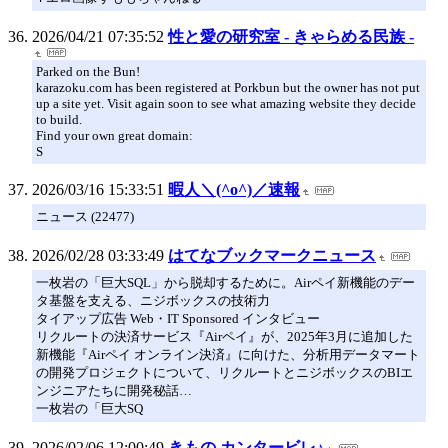
2026/04/21 07:35:52
性と愛の研究室 - きゃらめる民族 -
Parked on the Bun!
karazoku.com has been registered at Porkbun but the owner has not put
up a site yet. Visit again soon to see what amazing website they decide
to build.
Find your own great domain:
S
2026/03/16 15:33:51
暇人＼(^o^)／速報
ニュース (22477)
2026/02/28 03:33:49
はてなブックマークニュース
一枚岩の「巨大SQL」から脱却するために。Airペイ新機能のデー
タ基盤を支える、ニジボックスの技術力
タイアップ広告 Web・IT Sponsored インタビュー
リクルートの決済サービス『Airペイ』が、2025年3月に追加した
新機能『Airペイ オンライン決済』に向けた、分析用データマート
の開発プロジェクトについて、リクルートとニジボックスのBIエ
ンジニアたちに開発秘話…
一枚岩の「巨大SQ
2026/02/06 12:00:49
きもの カンタービレ♪