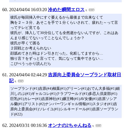
2024/04/04 16:03:20
冷めた瞬間エロス
彼氏が毎回挿入中にすぐ萎えるから最後まで出来なくて
胸を２～３分、あそこを手で１分くらいされて、疲れた～って言
ってテレビ見てる
彼氏が、挿入して30分位しても全然逝かないんですが、これはあ
んまり感じてないってことなんでしょうか？
彼氏が早くて困る
２回戦とか考えられない
顔舐めてきた時はドン引きだった。化粧してますから…
独り言？をずっと言ってて、気になって集中できない…
こぴぺうっかり読んだら
2024/04/04 02:44:29
吉原向上委員会ソープランド取材日
記
ソープランド(#1)吉原(#4)柚葉(#1)グリーン(#1)おでん大多福(#1)細
川しのぶ(#1)ギャルコレ(#1)クラブワールド(#1)多恋人倶楽部(#1)
巨乳(#1)カレー(#1)吉原神社(#1)嬢王蜂(#1)AV女優(#1)吉原ソシア
ル蘭(#1)アリスト(#2)ナンバーワンギャル情報(#1)スタジオ(#1)吉
原向上委員会(#1)ソレイユ(#1)シルキードール(#1)吉原ソープラン
ド(#22)
2024/03/31 00:16:36
オンナの2ちゃんねる