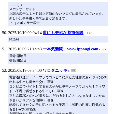
--.--.-- (--)
スポンサーサイト
上記の広告は１ヶ月以上更新のないブログに表示されています。
新しい記事を書く事で広告が消せます。
--:-- | スポンサー広告
2025/10/10 09:04:14
世にも奇妙な都市伝説
FC2Ad
2025/10/09 21:14:43
一本気新聞 www.ippongi.com
登録 開始日
登録 開始日
2025/08/19 08:34:00
ワロタニッキ
乳首透け透け…ノーブラでコンビニに来た女性客のお●ぱいに心奪
われる中出し痴女性交GIF画像
コンビニでバイトしてる女の子が仕事中ノーブラだった！？キワ
ドい下乳で誘惑される中出しGIF画像
立ちんぼJKとのハメ撮りにこだわるおじさん…なまなましいせめ
ぎ合いがリアルな個撮GIF画像
転校してきた女の子に犯される女子高生…禁断の性癖に目覚める
百合レ●プGIF画像
玄関開けたら即フｏラ…悩みを抱えたＭ男く