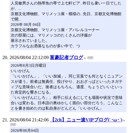
人見敏男さんの熱帯魚の帯で上七軒ビア.. 昨日も暑い一日でした
が、...
京都文化博物館、マリメッコ展・模様の.. 先日、京都文化博物館
で開...
2026年 08月 04日
京都文化博物館、マリメッコ展・アパレルコーナー
次の部屋には、マリメッコのたくさんの洋服が
展示されていました。
カラフルなお洒落なものが多い中で、つ
2026/08/04 22:12:09
富豪記者ブログ
2026年8月3日月曜日
いいかげん
「いいかげん」、「いい加減」。同じ言葉でも何となくニュアン
スが違う。前者は無責任、投げやり、おおざっぱといったネガテ
ィブな意味合いだ。後者はもちろん、適度、ちょうどいいといっ
た肯定的な響きになる。
「いいかげんにしろ」。相手に伝えるにしても場面や状況で意味
合いは変わる。日本語の奥ゆかしく面白い部分だろう。こんなこ
とを書き始めたのは私自身がどんどん「いいかげん」
2026/08/04 21:42:06
【2ch】ニュー速VIPブログ(`･ω･´)
2026年08月04日