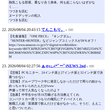
熱気こもる部屋。重なり合う身体。何も起こらないはずがな
く……
つづきを読む
ヌードデッサンの犯人
つづきを読む
2026/08/04 20:43:15
てんこもり。
【乞食速報】『ONE PIECE』『キングダム』
『HUNTER×HUNTER』などジャンプコミックスが39％オフ！
https://www.amazon.co.jp/s?i=digital-text&hidden-
keywords=B07CKFRZGW%7CB07QF3VGBS%7CB074BZ2354%7C
B0CR6KV66X%7CB0CZXFCW4P%7CB07GX5ZWRX%7CB0BHZ
M
2026/08/04 02:27:56
ぁゃιぃ(*ﾟーﾟ)NEWS 2nd
【悲報】PCモニター、24インチ派と27インチ派と32インチ派で決
着つかない
【悲報】グループワーク中に発言しなかっただけで周りの奴から
めっちゃキレられたんだがwww
声優って何で人気なくなったのよ？
【急募】中学生やが月10万稼げる方法教えてくれ
コンパクトカー買うつもりの俺氏にアドバイスくれ
無職三人組「居酒屋で飲んだけど金がなかった。そうだ、ええこ
と思いついたわ」