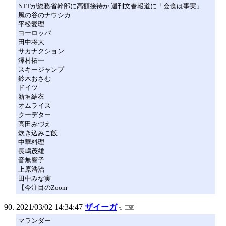
NTTが総務省幹部に高額接待か 週刊文春報道に「会食は事実」
風の谷のナウシカ
平松愛理
ヨーロッパ
田中将大
サカナクション
澤村拓一
スキージャンプ
鈴木おさむ
ドイツ
新垣結衣
オムライス
クーデター
高田みづえ
炊き込みご飯
中華料理
長嶋茂雄
音無響子
上原浩治
田中みな実
【今注目のZoom
2021/03/02 14:34:47
ザイーガ
マランダー