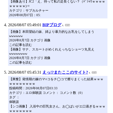
【画像あり】JC2「え、待って私の足長くない？（ﾊﾟｼｬﾘｗｗｗｗ
ｗｗｗｗｗ)⇒
カテゴリ：サブカルチャー
2026年08月07日：05:
2026/08/07 05:49:01
BIPブログ
【画像】本田望結の妹、姉より暴力的なお乳をしてしまう
wwwwww
2026年8月7日 カテゴリ 画像
この記事を読む
【画像】サナ、スカートがめくれえっちなショーツ丸見え
wwwwwwww
2026年8月7日 カテゴリ 画像
この記事を読む
2026/08/07 05:45:31
えっ!?またここのサイト?
【興奮】発情期の嫁のマ○コをチ◯コで擦りまくった結果ｗｗｗ
ｗｗｗｗｗｗｗｗ
投稿時間：2026年08月07日03:33
カテゴリ：エロ体験談 コメント： コメント数（0）
タグ ：
体験談
【シコ画像】 入浴中の巨乳女さん、お◯ぱいがエ口過ぎるｗｗｗ
ｗｗｗｗｗｗｗ