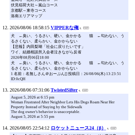
伏見稲荷大社～嵐山コース
京都駅～東寺コース
洛南エリアマップ
2026/08/06 18:58:15
VIPPERな俺
犬 ←臭い、うるさい、硬い、金かかる 猫 ←匂わない、う
るさくない、柔らかい、金かからない
【悲報】内田梨瑚「社会に戻りたいです」
ワイ、結婚相談所入会者泣きながら反省
2026年08月06日18:00
犬 ←臭い、うるさい、硬い、金かかる 猫 ←匂わない、う
るさくない、柔らかい、金かからない
1 名前：名無しさん＠おーぷん[] 投稿日：26/08/06(木) 13:23:51
ID:0cQH
2026/08/06 07:31:06
TwistedSifter
August 5, 2026 at 6:15 pm
Woman Frustrated After Neighbor Lets His Dogs Roam Near Her
Property Instead of Staying by the Sidewalk
The dog owner’s behavior is unacceptable.
August 5, 2026 at 5:55 pm
2026/08/05 22:54:12
ロケットニュース24（β）