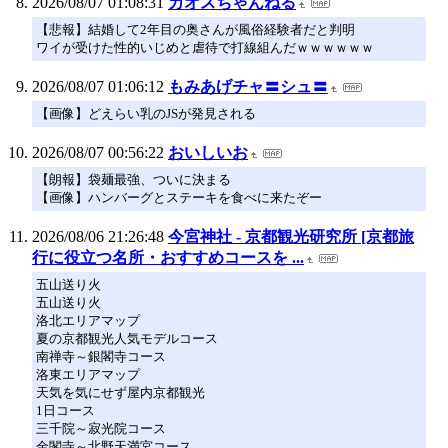
2026/08/07 01:08:31
カオスちゃんねる
【悲報】結婚して2年目の奥さんが風俗経験者だと判明
ワイが受けた性的いじめと虐待で打線組んだｗｗｗｗｗｗ
2026/08/07 01:06:12
もみあげチャ〓シュ〓
【画像】どえらい乳のJSが発見される
2026/08/07 00:56:22
おいしいお
【朗報】袋麺最強、ついに決まる
【画像】ハンバーグとステーキを食べに来たぞー
2026/08/06 21:26:48
今宮神社 - 京都観光研究所 [京都旅
行に役立つ名所・おすすめコースを ...
五山送り火
五山送り火
洛北エリアマップ
夏の京都観光人気モデルコース
南禅寺～銀閣寺コース
洛東エリアマップ
天気を気にせず屋内京都観光
1日コース
三千院～寂光院コース
金閣寺～北野天満宮コース