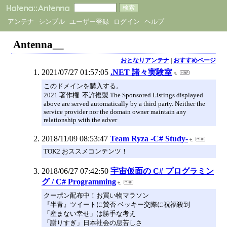
アンテナ
シンプル
ユーザー登録
ログイン
ヘルプ
Antenna__
おとなりアンテナ
|
おすすめページ
2021/07/27 01:57:05
.NET 諸々実験室
このドメインを購入する。
2021 著作権. 不許複製 The Sponsored Listings displayed
above are served automatically by a third party. Neither the
service provider nor the domain owner maintain any
relationship with the adver
2018/11/09 08:53:47
Team Ryza -C# Study-
TOK2 おススメコンテンツ！
2018/06/27 07:42:50
宇宙仮面の C# プログラミン
グ / C# Programming
クーポン配布中！お買い物マラソン
『半青』ツイートに賛否 ベッキー交際に祝福殺到
「産まない幸せ」は勝手な考え
「謝りすぎ」日本社会の息苦しさ