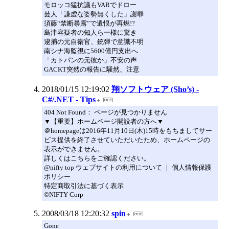
モロッコ猛抗議もVARでドロー
芸人「謙虚な姿勢無くした」謝罪
須藤“禁断暴露”で遺恨が再燃!?
島津容疑者の知人ら一様に驚き
逮捕の元自衛官、銃弾で意識不明
南シナ海監視に5600億円支出へ
「カトパンの元彼か」不安の声
GACKT突然の報告に騒然、注意
2018/01/15 12:19:02
翔ソフトウェア (Sho’s) -
C#/.NET - Tips
404 Not Found： ページが見つかりません
▼【重要】ホームページ開設者の方へ▼
＠homepageは2016年11月10日(木)15時をもちましてサー
ビス提供を終了させていただいたため、ホームページの
表示ができません。
詳しくはこちらをご確認ください。
@nifty top ウェブサイトの利用について ｜ 個人情報保護
ポリシー
特定商取引法に基づく表示
©NIFTY Corp
2008/03/18 12:20:32
spin
Gone