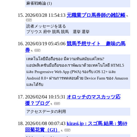
麻雀戦略論 (1)
2026/03/28 11:54:13
元職業プロ馬券師の雑記帳
読者メッセージを送る
プリウス 府中 競馬 競馬 選挙 選挙
2026/03/19 05:45:06
競馬予想サイト 趣味の馬
券
เทคโนโลยีมือถือของ มีความทันสมัยแค่ไหน?
แอปพลิเคชันมือถือของเราพัฒนาด้วยเทคโนโลยี HTML5
และ Progressive Web App (PWA) รองรับ iOS 12+ และ
Android 8.0+ ผ่านการทดสอบด้วย Device Farm ของ Amazon
และได้รับ
2026/02/04 10:15:31
オロッチのマスカッツ応
援？ブログ
アクセスデータの利用
2026/01/08 00:07:43
kizasi.jp : スゴ馬 結果 : 第69
回菊花賞（GI）