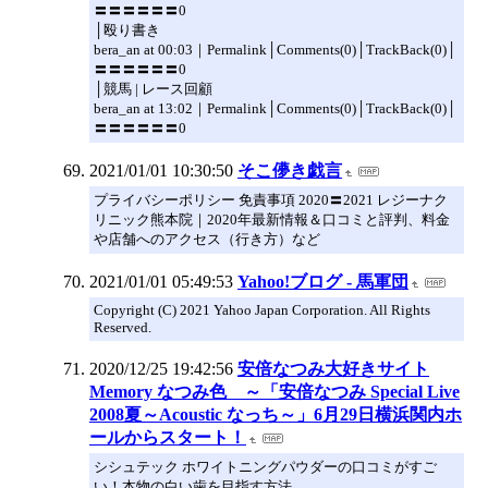
〓〓〓〓〓〓0
│殴り書き
bera_an at 00:03｜Permalink│Comments(0)│TrackBack(0)│
〓〓〓〓〓〓0
│競馬 | レース回顧
bera_an at 13:02｜Permalink│Comments(0)│TrackBack(0)│
〓〓〓〓〓〓0
2021/01/01 10:30:50
そこ儚き戯言
プライバシーポリシー 免責事項 2020〓2021 レジーナク
リニック熊本院｜2020年最新情報＆口コミと評判、料金
や店舗へのアクセス（行き方）など
2021/01/01 05:49:53
Yahoo!ブログ - 馬軍団
Copyright (C) 2021 Yahoo Japan Corporation. All Rights
Reserved.
2020/12/25 19:42:56
安倍なつみ大好きサイト
Memory なつみ色 ～「安倍なつみ Special Live
2008夏～Acoustic なっち～」6月29日横浜関内ホ
ールからスタート！
シシュテック ホワイトニングパウダーの口コミがすご
い！本物の白い歯を目指す方法