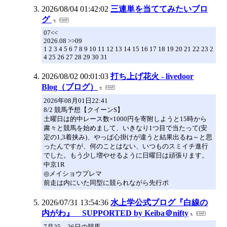
2026/08/04 01:42:02
三連単を当ててみたいブロ
グ
07<<
2026.08 >>09
1 2 3 4 5 6 7 8 9 10 11 12 13 14 15 16 17 18 19 20 21 22 23 2
4 25 26 27 28 29 30 31
2026/08/02 00:01:03
打ち上げ花火 - livedoor
Blog（ブログ）
2026年08月01日22:41
8/2 競馬予想【クイーンS】
土曜日は的中レース数×1000円を寄附しようと15時から
粛々と競馬を始めまして、いきなり1つ目で当たって(安
定の1,3着挟み)、やっぱ心掛けが違うと結果出るね～と思
ったんですが、何のことはない、いつものスミイチ進行
でした。もう少し増やせるように日曜日は頑張ります。
中京1R
◎メイショウプレマ
前走は内にいた同型に競られながら先行ポ
2026/07/31 13:54:36
水上学公式ブログ『白線の
内がわ』 SUPPORTED by Keiba＠nifty
7月25，26日の競馬