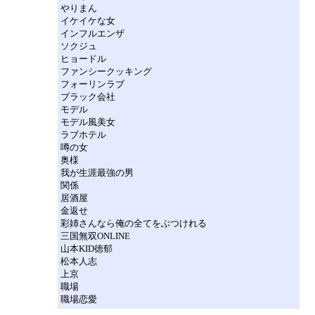
やりまん
イケイケな女
インフルエンザ
ソクジュ
ヒョードル
ファンシークッキング
フォーリンラブ
ブラック会社
モデル
モデル風美女
ラブホテル
噂の女
奥様
我が生涯最強の男
関係
居酒屋
金返せ
彩姉さんなら俺の全てをぶつけれる
三国無双ONLINE
山本KID徳郁
松本人志
上京
職場
職場恋愛