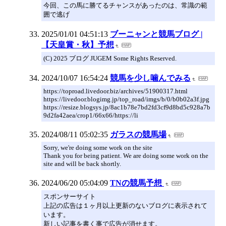
今回、この馬に勝てるチャンスがあったのは、常識の範
囲で逃げ
2025/01/01 04:51:13
ブーニャンと競馬ブログ |
【天皇賞・秋】予想
(C) 2025 ブログ JUGEM Some Rights Reserved.
2024/10/07 16:54:24
競馬を少し噛んでみる
https://toproad.livedoor.biz/archives/51900317.html
https://livedoor.blogimg.jp/top_road/imgs/b/0/b0b02a3f.jpg
https://resize.blogsys.jp/8ac1b78e7bd2fd3cf9d8bd5c928a7b
9d2fa42aea/crop1/66x66/https://li
2024/08/11 05:02:35
ガラスの競馬場
Sorry, we're doing some work on the site
Thank you for being patient. We are doing some work on the
site and will be back shortly.
2024/06/20 05:04:09
TNの競馬予想
スポンサーサイト
上記の広告は１ヶ月以上更新のないブログに表示されて
います。
新しい記事を書く事で広告が消せます。