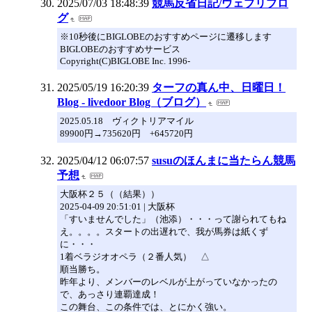
2025/07/03 18:48:39
競馬反省日記/ウェブリブロ
グ
※10秒後にBIGLOBEのおすすめページに遷移します
BIGLOBEのおすすめサービス
Copyright(C)BIGLOBE Inc. 1996-
2025/05/19 16:20:39
ターフの真ん中、日曜日！
Blog - livedoor Blog（ブログ）
2025.05.18 ヴィクトリアマイル
89900円→735620円 +645720円
2025/04/12 06:07:57
susuのほんまに当たらん競馬
予想
大阪杯２５（（結果））
2025-04-09 20:51:01 | 大阪杯
「すいませんでした」（池添）・・・って謝られてもね
え。。。。スタートの出遅れで、我が馬券は紙くず
に・・・
1着ベラジオオペラ（２番人気） △
順当勝ち。
昨年より、メンバーのレベルが上がっていなかったの
で、あっさり連覇達成！
この舞台、この条件では、とにかく強い。