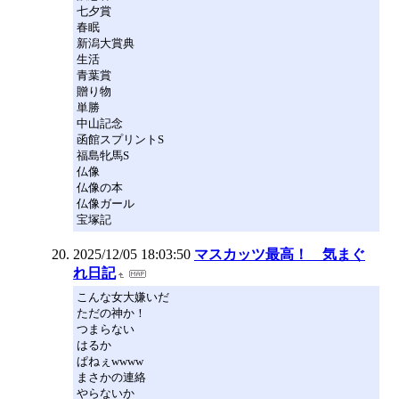
七夕賞
春眠
新潟大賞典
生活
青葉賞
贈り物
単勝
中山記念
函館スプリントS
福島牝馬S
仏像
仏像の本
仏像ガール
宝塚記
2025/12/05 18:03:50
マスカッツ最高！ 気まぐ
れ日記
こんな女大嫌いだ
ただの神か！
つまらない
はるか
ぱねぇwwww
まさかの連絡
やらないか