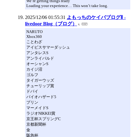
We’re getting things ready
Loading your experience… This won’t take long.
2025/12/06 01:55:31
よもっちのケイバブログⅡ -
livedoor Blog（ブログ）
NARUTO
Xbox360
ことわざ
アイビスサマーダッシュ
アンタレスS
アンライバルド
オーシャンS
カイジ沼
ゴルフ
タイガーウッズ
チューリップ賞
ドバイ
バイオハザード5
プリン
マーメイドS
ラジオNIKKEI賞
京王杯スプリングC
京都新聞杯
金
阪急杯