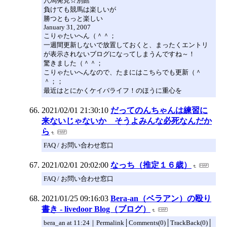
穴馬発見☆別館
負けても競馬は楽しいが
勝つともっと楽しい
January 31, 2007
こりゃたいへん（＾＾；
一週間更新しないで放置しておくと、まったくエントリ
が表示されないブログになってしまうんですね～！
驚きました（＾＾；
こりゃたいへんなので、たまにはこちらでも更新（＾
＾；；
最近はとにかくケイバライフ！のほうに重心を
2021/02/01 21:30:10
だってのんちゃんは練習に
来ないじゃないか そうよみんな必死なんだか
ら
FAQ / お問い合わせ窓口
2021/02/01 20:02:00
なっち（推定１６歳）
FAQ / お問い合わせ窓口
2021/01/25 09:16:03
Bera-an（ベラアン）の殴り
書き - livedoor Blog（ブログ）
bera_an at 11:24｜Permalink│Comments(0)│TrackBack(0)│