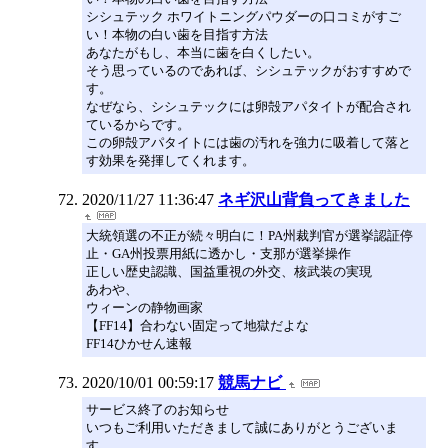
シシュテック ホワイトニングパウダーの口コミがすご
い！本物の白い歯を目指す方法
あなたがもし、本当に歯を白くしたい。
そう思っているのであれば、シシュテックがおすすめで
す。
なぜなら、シシュテックには卵殻アパタイトが配合され
ているからです。
この卵殻アパタイトには歯の汚れを強力に吸着して落と
す効果を発揮してくれます。
2020/11/27 11:36:47
ネギ沢山背負ってきました
大統領選の不正が続々明白に！PA州裁判官が選挙認証停
止・GA州投票用紙に透かし・支那が選挙操作
正しい歴史認識、国益重視の外交、核武装の実現
あわや、
ウィーンの静物画家
【FF14】合わない固定って地獄だよな
FF14ひかせん速報
2020/10/01 00:59:17
競馬ナビ
サービス終了のお知らせ
いつもご利用いただきまして誠にありがとうございま
す。