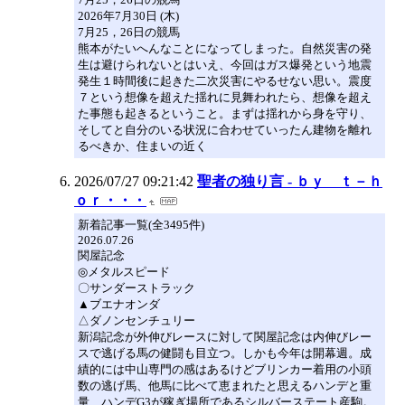
2026年7月30日 (木)
7月25，26日の競馬
熊本がたいへんなことになってしまった。自然災害の発
生は避けられないとはいえ、今回はガス爆発という地震
発生１時間後に起きた二次災害にやるせない思い。震度
７という想像を超えた揺れに見舞われたら、想像を超え
た事態も起きるということ。まずは揺れから身を守り、
そしてと自分のいる状況に合わせていったん建物を離れ
るべきか、住まいの近く
2026/07/27 09:21:42
聖者の独り言 - ｂｙ ｔ－ｈ
ｏｒ・・・
新着記事一覧(全3495件)
2026.07.26
関屋記念
◎メタルスピード
〇サンダーストラック
▲ブエナオンダ
△ダノンセンチュリー
新潟記念が外伸びレースに対して関屋記念は内伸びレー
スで逃げる馬の健闘も目立つ。しかも今年は開幕週。成
績的には中山専門の感はあるけどブリンカー着用の小頭
数の逃げ馬、他馬に比べて恵まれたと思えるハンデと重
量、ハンデG3が稼ぎ場所であるシルバーステート産駒。