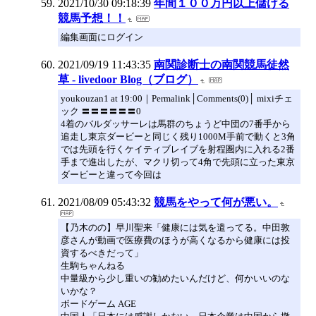
2021/10/30 09:18:39
年間１００万円以上儲ける
競馬予想！！
編集画面にログイン
2021/09/19 11:43:35
南関診断士の南関競馬徒然
草 - livedoor Blog（ブログ）
youkouzan1 at 19:00｜Permalink│Comments(0)│ mixiチェ
ック 〓〓〓〓〓〓0
4着のバルダッサーレは馬群のちょうど中団の7番手から
追走し東京ダービーと同じく残り1000M手前で動くと3角
では先頭を行くケイティブレイブを射程圏内に入れる2番
手まで進出したが、マクリ切って4角で先頭に立った東京
ダービーと違って今回は
2021/08/09 05:43:32
競馬をやって何が悪い。
【乃木のの】早川聖来「健康には気を遣ってる。中田敦
彦さんが動画で医療費のほうが高くなるから健康には投
資するべきだって」
生駒ちゃんねる
中量級から少し重いの勧めたいんだけど、何かいいのな
いかな？
ボードゲーム AGE