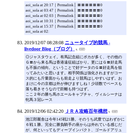
aoi_sola at 20:17｜Permalink│ 〓〓〓〓〓〓0
aoi_sola at 03:47｜Permalink│ 〓〓〓〓〓〓0
aoi_sola at 02:03｜Permalink│ 〓〓〓〓〓〓0
aoi_sola at 10:31｜Permalink│ 〓〓〓〓〓〓0
aoi_sola at 15:37｜Permalink│ 〓〓〓〓〓〓0
aoi_sola at 02:
2019/12/07 08:28:08
ニュータイプ的競馬 -
livedoor Blog（ブログ）
◎ジャスタウェイ。有馬記念組にポカが多く、その他の
Ｇ〓から来る馬は香港遠征組ばかり。更にはＧ〓好走馬
も不振の傾向。ということで好データのＧ〓好走馬を狙
ってみたいと思います。相手関係は強化されますがコー
ス的にも斤量面からも前走より競馬はしやすいはず。お
まけに今の京都は外が伸びますしね！少頭数でペースも
落ち着きそうなので距離も持つはず。
ここ２年の勝ち馬ホエールキャプチャ、ヴィルシーナは
牝馬３冠レース
2019/12/06 02:42:20
ＪＲＡ攻略百年構想
池江郎厩舎は今年145戦21勝。そのうち武豊ではわずかに
６戦１勝。完全に勝負騎手の座からは外れている感じだ
が、何といってもディープインパクト、ゴールドアリュ