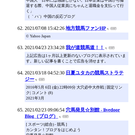
中国人「日本には感謝しかない。日本企業は中国から撤
退する際、中国人従業員にちゃんと退職金を支払って行
く」
（ ｀ハ´）中国の反応ブログ
2021/07/08 15:42:26
地方競馬ファンHP
© Yahoo Japan
2021/04/23 23:34:28
我が道競馬道！！
上記広告は1ヶ月以上更新のないブログに表示されていま
す。新しい記事を書くことで広告を消せます。
2021/03/18 04:52:30
日夏ユタカの競馬ストラテ
ジー
2016年5月 6日 (金) 22時09分 大穴必中大作戦 | 固定リン
ク| コメント (8)
2021年3月
2021/02/23 09:06:54
穴馬発見☆別館 - livedoor
Blog（ブログ）
[ スポーツ(総合) - 競馬 ]
カンタン！ブログをはじめよう