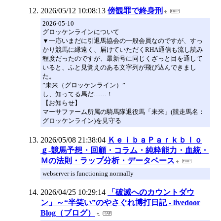
2026/05/12 10:08:13
傍観罪で終身刑
2026-05-10
グロッケンラインについて
▼一応いまだに引退馬協会の一般会員なのですが、すっ
かり競馬に縁遠く、届けていただくRHA通信も流し読み
程度だったのですが、最新号に同じくざっと目を通して
いると、ふと見覚えのある文字列が飛び込んできまし
た。
”未来（グロッケンライン）”
し、知ってる馬だ……！
【お知らせ】
マーサファーム所属の騎馬隊退役馬「未来」(競走馬名：
グロッケンライン)を見守る
2026/05/08 21:38:04
ＫｅｉｂａＰａｒｋｂｌｏ
ｇ-競馬予想・回顧・コラム・純粋能力・血統・
Ｍの法則・ラップ分析・データベース
webserver is functioning normally
2026/04/25 10:29:14
「破滅へのカウントダウ
ン」～“半笑い”のやさぐれ博打日記 - livedoor
Blog（ブログ）