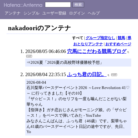
アンテナ
シンプル
ユーザー登録
ログイン
ヘルプ
nakadooriのアンテナ
すべて
|
グループ指定なし
|
競馬
|
県
おとなりアンテナ
|
おすすめページ
2026/08/05 06:46:06
穴馬にこだわる競馬ブログ
⇒2026夏「2026夏の高校野球優勝校予想」
2026/08/04 22:35:15
ふっち君の日記。
2026-08-04
石川梨華バースデーイベント2026 ～Love Revolution 41♡
～ に行ってきました【その10】
『ザ☆ピ～ス！』のセリフを一度も噛んだことがない梨
華ちゃん
【指弾き】ガチ恋おじさんがモーニング娘。の「ザ☆ピ
～ス！」をベースで弾いてみた - YouTube
みなさんこんばんは、ふっち君（46歳）です。梨華ちゃ
ん41歳のバースデーイベント日記の途中ですが、先日、
Yo