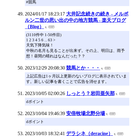
#競馬
2024/01/17 18:23:17
大井記念続きの続き - メルボ
ルン二世の思い出の中の地方競馬 - 楽天ブログ
（Blog）
(3110件中 1-50件目)
1 2 3 4 5 6 ... 63 >
天気下降気味！
中秋の名月も見ることが出来ず。その上、明日は、雨予
想！昼間の晴れはなんだった？？
2023/12/29 20:08:30
競馬とか・・・
上記広告は1ヶ月以上更新のないブログに表示されていま
す。新しい記事を書くことで広告を消せます。
2023/10/05 02:00:26
しっとう？岩田亜矢那
dポイント
2023/10/04 19:46:39
安倍牧場北野分場
dポイント
2023/10/03 18:32:41
デラシネ（deracine）