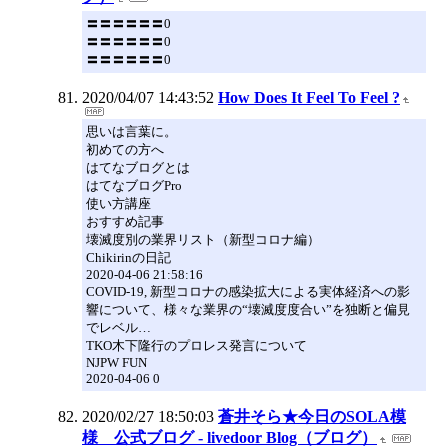
〓〓〓〓〓〓0
〓〓〓〓〓〓0
〓〓〓〓〓〓0
2020/04/07 14:43:52
How Does It Feel To Feel ?
思いは言葉に。
初めての方へ
はてなブログとは
はてなブログPro
使い方講座
おすすめ記事
壊滅度別の業界リスト（新型コロナ編）
Chikirinの日記
2020-04-06 21:58:16
COVID-19, 新型コロナの感染拡大による実体経済への影
響について、様々な業界の“壊滅度度合い”を独断と偏見
でレベル…
TKO木下隆行のプロレス発言について
NJPW FUN
2020-04-06 0
2020/02/27 18:50:03
蒼井そら★今日のSOLA模
様 公式ブログ - livedoor Blog（ブログ）