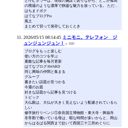
と佇むタワーは、現役の施設でありながら、どこか孤高
の廃墟のような濃厚で静謐な魅力を放っている。 ただ…
はちまドボク
はてなブログPro
風土
まとめて切って保存しておくとき
2026/05/15 08:14:45
ミニモニ。テレフォン ジ
ュンジュンジュン！
ブログをもっと楽しむ
使い方のコツを学ぶ
素敵な記事を毎月更新
はてなブログAWARD
同じ興味の仲間と集まる
グループ
書きたい話題が見つかる
今週のお題
好きな話題から記事を見つける
トピック
大仏殿は、大仏が大きく見えないよう配慮されているら
しい
修学旅行リベンジ①奈良国立博物館・東大寺・興福寺
非常勤で働いている母は、暇な時間が多いからと、岡山
からはるばる関西まで赴いて西国三十三所めぐりに