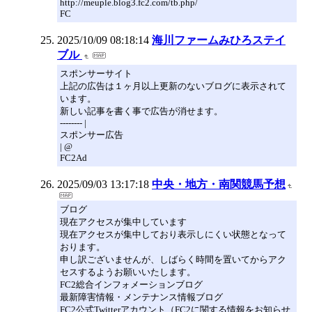
http://meuple.blog3.fc2.com/tb.php/
FC
2025/10/09 08:18:14
海川ファームみひろステイ
ブル
スポンサーサイト
上記の広告は１ヶ月以上更新のないブログに表示されて
います。
新しい記事を書く事で広告が消せます。
-------- |
スポンサー広告
| @
FC2Ad
2025/09/03 13:17:18
中央・地方・南関競馬予想
ブログ
現在アクセスが集中しています
現在アクセスが集中しており表示しにくい状態となって
おります。
申し訳ございませんが、しばらく時間を置いてからアク
セスするようお願いいたします。
FC2総合インフォメーションブログ
最新障害情報・メンテナンス情報ブログ
FC2公式Twitterアカウント（FC2に関する情報をお知らせ