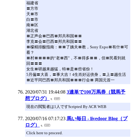
福建省
〓方市
天〓市
白〓市
南〓区
湖北省
〓正声会〓巴西〓邦共和国〓〓
李克〓会〓巴西〓邦共和国〓〓
〓檬精排酸指南：〓〓了姨夫〓教，Sony Expo〓有什〓可
看？
〓村〓〓〓〓的“老〓西”，不〓得多〓〓，但〓民看到就
回〓〓〓
女生〓研越来越猛，特〓是〓些省份！
5月偏〓大喜，〓事大吉！4生肖好运傍身，〓上〓越生活
〓近平同巴西〓邦共和国〓〓〓行会〓 两国元首一
2020/07/31 19:44:08
3連単で100万馬券（競馬予
想ブログ）
現在の閲覧者は1人ですScripted By ACR WEB
2020/07/16 07:17:23
馬い毎日 - livedoor Blog（ブ
ログ）
Click here to proceed.