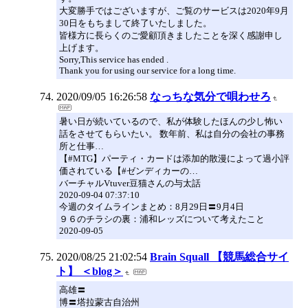
大変勝手ではございますが、ご覧のサービスは2020年9月
30日をもちまして終了いたしました。
皆様方に長らくのご愛顧頂きましたことを深く感謝申し
上げます。
Sorry,This service has ended .
Thank you for using our service for a long time.
2020/09/05 16:26:58
なっちな気分で唄わせろ
暑い日が続いているので、私が体験したほんの少し怖い
話をさせてもらいたい。 数年前、私は自分の会社の事務
所と仕事…
【#MTG】パーティ・カードは添加的散漫によって過小評
価されている【#ゼンディカーの…
バーチャルVtuver豆猫さんの与太話
2020-09-04 07:37:10
今週のタイムラインまとめ：8月29日〓9月4日
９６のチラシの裏：浦和レッズについて考えたこと
2020-09-05
2020/08/25 21:02:54
Brain Squall 【競馬総合サイ
ト】 ＜blog＞
高雄〓
博〓塔拉蒙古自治州