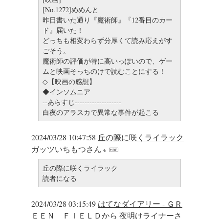
[No.1272]めめんと
昨日書いた通り『魔術師』『12番目のカー
ド』届いた！
どっちも相変わらず分厚くて読み応えがす
ごそう。
魔術師の評価が特に高いっぽいので、ゲー
ムと映画そっちのけで読むことにする！
◇【映画の感想】
◆インソムニア
--あらすじ-------------------
白夜のアラスカで異常な事件が起こる
2024/03/28 10:47:58
丘の際に咲くライラック
ガッツいちもつさん
丘の際に咲くライラック
読者になる
2024/03/28 03:15:49
はてなダイアリー - ＧＲ
ＥＥＮ ＦＩＥＬＤから
夜明けライナーさ