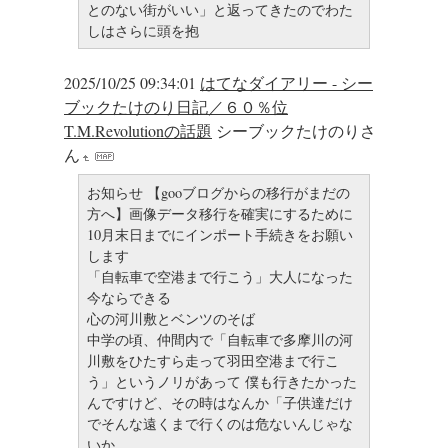
とのない街がいい」と返ってきたのでわた
しはさらに頭を抱
2025/10/25 09:34:01
はてなダイアリー - シー
ブックたけのり日記／６０％位
T.M.Revolutionの話題
シーブックたけのりさ
ん
お知らせ 【gooブログからの移行がまだの
方へ】画像データ移行を確実にするために
10月末日までにインポート手続きをお願い
します
「自転車で空港まで行こう」大人になった
今ならできる
心の河川敷とベンツのそば
中学の頃、仲間内で「自転車で多摩川の河
川敷をひたすら走って羽田空港まで行こ
う」というノリがあって 僕も行きたかった
んですけど、その時はなんか「子供達だけ
でそんな遠くまで行くのは危ないんじゃな
いか