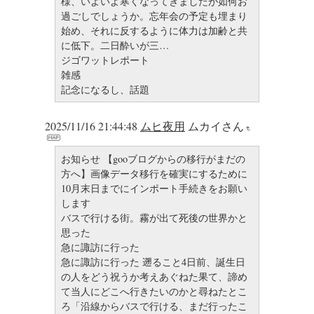
様、いよいよ寒くなってきましたが如何お
過ごしでしょうか。忘年会の予定も埋まり
始め、それに反するように体力は加齢と共
に低下。二日酔いが三…
ジゴワットレポート
雑感
記念になるし、話題
2025/11/16 21:44:48
ムヒ夜用
ムカイさん
お知らせ 【gooブログからの移行がまだの
方へ】画像データ移行を確実にするために
10月末日までにインポート手続きをお願い
します
バスで行ける街。霧が出て死後の世界かと
思った
急に諏訪に行った
急に諏訪に行った 遡ること4日前、誕生日
の人をどう祝うか考えあぐねた果て、諦め
て当人にどこへ行きたいのかと尋ねたとこ
ろ「沿線からバスで行ける、まだ行ったこ