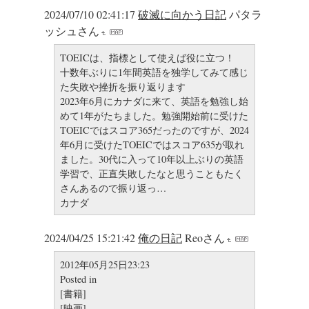
2024/07/10 02:41:17
破滅に向かう日記
パタラ
ッシュさん
TOEICは、指標として使えば役に立つ！
十数年ぶりに1年間英語を独学してみて感じ
た失敗や挫折を振り返ります
2023年6月にカナダに来て、英語を勉強し始
めて1年がたちました。勉強開始前に受けた
TOEICではスコア365だったのですが、2024
年6月に受けたTOEICではスコア635が取れ
ました。30代に入って10年以上ぶりの英語
学習で、正直失敗したなと思うこともたく
さんあるので振り返っ…
カナダ
2024/04/25 15:21:42
俺の日記
Reoさん
2012年05月25日23:23
Posted in
[書籍]
[映画]