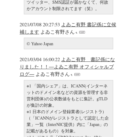
ツイッター、SMS認証が届かなくて、何故
かアカウント制限されてます（笑）。
2021/07/08 20:27:53
よゐこ有野 書記係に立候
補します
よゐこ有野さん
© Yahoo Japan
2021/03/04 16:00:22
よゐこ有野 書記係にな
りました！！―よゐこ有野 オフィシャルブ
ログ―
よゐこ有野さん
※1 「国内シェア」は、ICANN(インターネ
ットのドメイン名などの資源を管理する非
営利団体)の公表数値をもとに集計。gTLD
が集計の対象。
※1 日本のドメイン登録業者(レジストラ)
（「ICANNがレジストラとして認定した企
業」一覧（InterNIC提供）内に「Japan」の
記載があるもの）を対象。