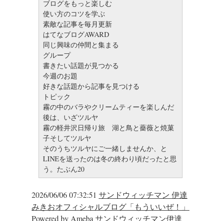
ブログをもっと楽しむ
使い方のコツを学ぶ
素敵な記事を毎月更新
はてなブログAWARD
同じ興味の仲間と集まる
グループ
書きたい話題が見つかる
今週のお題
好きな話題から記事を見つける
トピック
霧の中のバラやクリームティーを楽しんだ
後は、いざツルヤ
霧の軽井沢日帰り旅 湖と鳥と薔薇と焼菓
子そしてツルヤ
そのうちツルヤにご一緒しませんか、と
LINEを送ったのは冬の終わり頃だったと思
う。たぶん20
2026/06/06 07:32:51
サンドウィッチマン 伊達
みきおオフィシャルブログ「もういいぜ！」
Powered by Ameba
サンドウィッチマン伊達