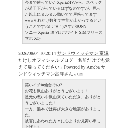
今まで使っていたXperia5IVから、スペック
が若干下がっているはずなのですが、思っ
た以上にヌルヌル動いてて戸惑ってます
wwwそれだけ数年で性能が上がってるとい
うことですね(；´∀｀)さすがSONY
ソニー Xperia 10 VII ホワイト SIMフリース
マホ XQ-
2026/08/04 10:20:14
サンドウィッチマン 富澤
たけしオフィシャルブログ「名前だけでも覚
えて帰ってください」Powered by Ameba
サ
ンドウィッチマン富澤さん
笑いイチin仙台その2
お花も沢山ありがとうございます！
足元の悪い中沢山来ていただき、ありがと
うございました！
一方、熊本では再び大きな地震がありまし
た。
被害にあわれた方々に心よりお見舞い申し
上げます。