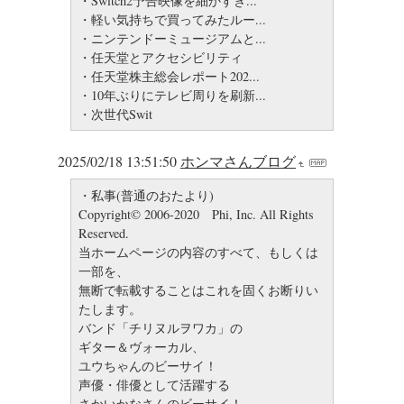
・Switch2予告映像を細かすぎ...
・軽い気持ちで買ってみたルー...
・ニンテンドーミュージアムと...
・任天堂とアクセシビリティ
・任天堂株主総会レポート202...
・10年ぶりにテレビ周りを刷新...
・次世代Swit
2025/02/18 13:51:50
ホンマさんブログ
・私事(普通のおたより)
Copyright© 2006-2020 Phi, Inc. All Rights
Reserved.
当ホームページの内容のすべて、もしくは
一部を、
無断で転載することはこれを固くお断りい
たします。
バンド「チリヌルヲワカ」の
ギター＆ヴォーカル、
ユウちゃんのビーサイ！
声優・俳優として活躍する
さかいかなさんのビーサイ！