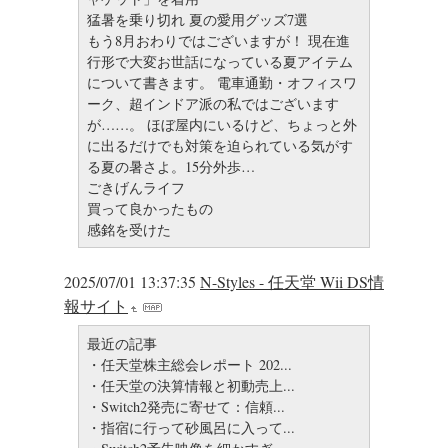
猛暑を乗り切れ 夏の愛用グッズ7選
もう8月おわりではございますが！ 現在進
行形で大変お世話になっている夏アイテム
について書きます。 電車通勤・オフィスワ
ーク、超インドア派の私ではございます
が……。 ほぼ屋内にいるけど、ちょっと外
に出るだけでも対策を迫られている気がす
る夏の暑さよ。15分外歩…
ごきげんライフ
買って良かったもの
感銘を受けた
2025/07/01 13:37:35
N-Styles - 任天堂 Wii DS情
報サイト
最近の記事
・任天堂株主総会レポート 202...
・任天堂の決算情報と初動売上...
・Switch2発売に寄せて：信頼...
・指宿に行って砂風呂に入って...