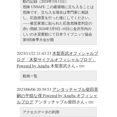
動の記録（2024年3月11日）
危険 UNSAFE この建築物に立ち入ることは
危険です。立ち入る場合は専門家に相談
し、応急措置を行った後にしてください。
——被災家屋に貼られた応急危険度判定の
赤い用紙 2024年3月9日–10日に金沢市内の
しいのき迎賓館にて日本ライプニッツ協会
第9回春季大会が開
2023/11/22 21:43:23
木梨憲武オフィシャルブ
ログ「木梨サイクルオフィシャルブログ」
Powered by Ameba
木梨憲武さん
動画一覧
2023/06/06 20:39:53
アンタッチャブル柴田英
嗣の平穏な僕 Powered by Ameba オフィシャ
ルブログ
アンタッチャブル柴田さん
アクセスデータの利用