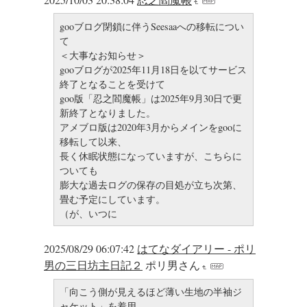
gooブログ閉鎖に伴うSeesaaへの移転につい
て
＜大事なお知らせ＞
gooブログが2025年11月18日を以てサービス
終了となることを受けて
goo版「忍之閻魔帳」は2025年9月30日で更
新終了となりました。
アメブロ版は2020年3月からメインをgooに
移転して以来、
長く休眠状態になっていますが、こちらに
ついても
膨大な過去ログの保存の目処が立ち次第、
畳む予定にしています。
（が、いつに
2025/08/29 06:07:42
はてなダイアリー - ポリ
男の三日坊主日記２
ポリ男さん
「向こう側が見えるほど薄い生地の半袖ジ
ャケット」を着用