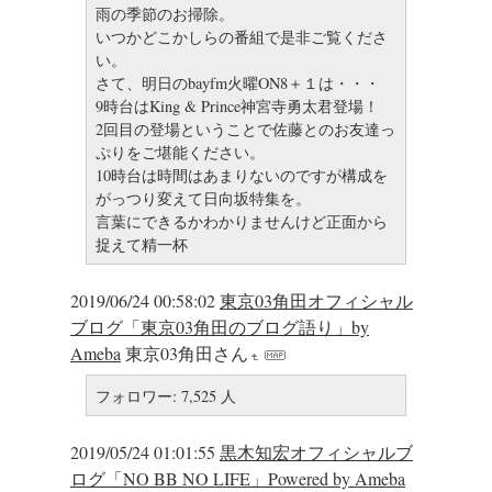
雨の季節のお掃除。
いつかどこかしらの番組で是非ご覧くださ
い。
さて、明日のbayfm火曜ON8＋１は・・・
9時台はKing & Prince神宮寺勇太君登場！
2回目の登場ということで佐藤とのお友達っ
ぷりをご堪能ください。
10時台は時間はあまりないのですが構成を
がっつり変えて日向坂特集を。
言葉にできるかわかりませんけど正面から
捉えて精一杯
2019/06/24 00:58:02
東京03角田オフィシャル
ブログ「東京03角田のブログ語り」by
Ameba
東京03角田さん
フォロワー: 7,525 人
2019/05/24 01:01:55
黒木知宏オフィシャルブ
ログ「NO BB NO LIFE」Powered by Ameba