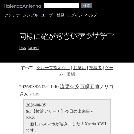
アンテナ
シンプル
ユーザー登録
ログイン
ヘルプ
おとなりアンテナ
|
おすすめページ
同様に確からしいアンテナ
すべて
|
グループ指定なし
|
お笑い
|
投稿者
|
ゲー
ム
|
番組
2026/08/06 09:11:40
流聲☆彡
五臓五腑ノリコ
さん
2026-08-05
8/5【横浜アリーナ】今日の出来事～
KKZ
・新しいスマホが届きました！Xperia10VII
です。