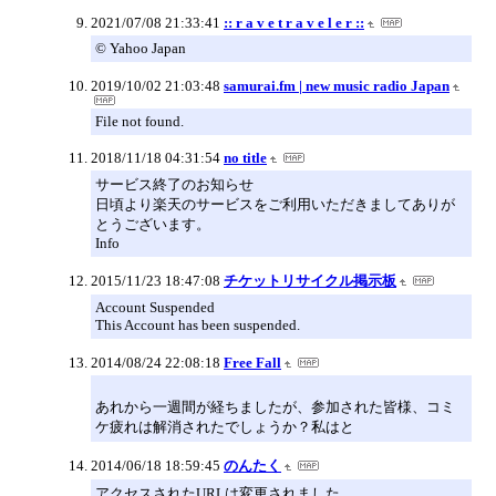
2021/07/08 21:33:41
:: r a v e t r a v e l e r ::
© Yahoo Japan
2019/10/02 21:03:48
samurai.fm | new music radio Japan
File not found.
2018/11/18 04:31:54
no title
サービス終了のお知らせ
日頃より楽天のサービスをご利用いただきましてありが
とうございます。
Info
2015/11/23 18:47:08
チケットリサイクル掲示板
Account Suspended
This Account has been suspended.
2014/08/24 22:08:18
Free Fall
あれから一週間が経ちましたが、参加された皆様、コミ
ケ疲れは解消されたでしょうか？私はと
2014/06/18 18:59:45
のんたく
アクセスされたURLは変更されました。