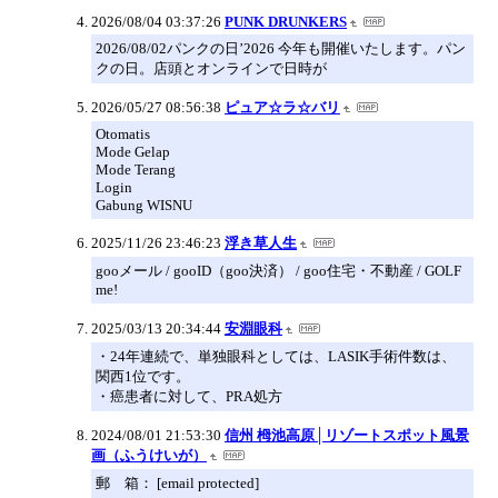
2026/08/04 03:37:26
PUNK DRUNKERS
2026/08/02パンクの日’2026 今年も開催いたします。パン
クの日。店頭とオンラインで日時が
2026/05/27 08:56:38
ピュア☆ラ☆バリ
Otomatis
Mode Gelap
Mode Terang
Login
Gabung WISNU
2025/11/26 23:46:23
浮き草人生
gooメール / gooID（goo決済） / goo住宅・不動産 / GOLF
me!
2025/03/13 20:34:44
安淵眼科
・24年連続で、単独眼科としては、LASIK手術件数は、
関西1位です。
・癌患者に対して、PRA処方
2024/08/01 21:53:30
信州 栂池高原│リゾートスポット風景
画（ふうけいが）
郵 箱： [email protected]