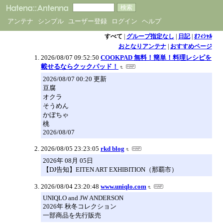
アンテナ
シンプル
ユーザー登録
ログイン
ヘルプ
すべて
|
グループ指定なし
|
日記
|
ｵﾌｨｼｬﾙ
おとなりアンテナ
|
おすすめページ
2026/08/07 09:52:50
COOKPAD 無料！簡単！料理レシピを
載せるならクックパッド！
2026/08/07 00:20 更新
豆腐
オクラ
そうめん
かぼちゃ
桃
2026/08/07
2026/08/05 23:23:05
rkd blog
2026年 08月 05日
【DJ告知】EITEN ART EXHIBITION（那覇市）
2026/08/04 23:20:48
www.uniqlo.com
UNIQLO and JW ANDERSON
2026年 秋冬コレクション
一部商品を先行販売