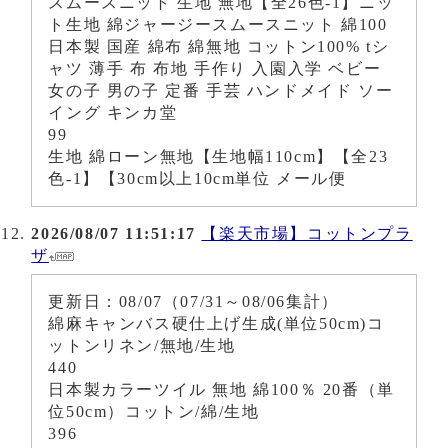
スムースニット 生地 無地【全26色-1】ニッ
ト生地 綿ジャージースムースニット 綿100
日本製 国産 綿布 綿無地 コットン100% tシ
ャツ 薄手 布 布地 手作り 入園入学 ベビー
女の子 男の子 定番 手芸 ハンドメイド ソー
イング キンカ堂
99
生地 綿ローン無地【生地幅110cm】【全23
色-1】【30cm以上10cm単位 メール便
2026/08/07 11:51:17
【楽天市場】コットンプラ
ザ
更新日：08/07（07/31～08/06集計）
綿麻キャンバス硬仕上げ生成(単位50cm)コ
ットンリネン/無地/生地
440
日本製カラーツイル 無地 綿100％ 20番（単
位50cm）コットン/綿/生地
396