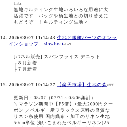
132
無地キルティング生地いろいろな用途に大
活躍です！バッグや柄生地との切り替えに
もどうぞ！！キルティング生地＜
2026/08/07 11:14:43
生地と服飾パーツのオンラ
インショップ slowboat
[パネル販売] スパンフライス デニット
┌８月新着
├７月新着
2026/08/07 10:14:27
【楽天市場】生地の森
更新日：08/07（07/31～08/06集計）
＼マラソン期間中【P5倍】+最大2000円クー
ポン ／ベルギー産フラックス原料の良質な
リネン糸使用 国内織布・加工のリネン生地
50cm単位 洗いこまれたベルギーリネン(25