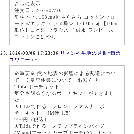
さらに表示
注文日：2026/07/26
星柄 生地 108cm巾 さらさら コットンブロ
ード≪キラキラ ラメ星≫（7130）布【10cm
単位】日本製 ブラウス 子供服 ワンピース
コットンこばやし
2026/08/06 17:23:36
リネンや生地の通販*鎌倉
スワニー
※重要※ 熊本地震の影響による配送につい
て ※夏季休業について お知らせ
Tilda ポーチキット
気分も明るくなるポーチキットができまし
た
★Tildaで作る「フロントファスナーポー
チ」キット [M便 1/5]
990円（税込）
★Tildaで作る「ステップラインバッグ
(M)andフラットカーブポーチ(A)」キット