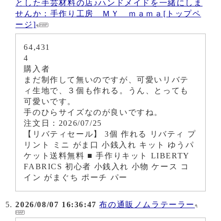
とした手芸材料の店♪ハンドメイドを一緒にしま
せんか：手作り工房 ＭＹ ｍａｍａ[トップペ
ージ]
64,431
4
購入者
まだ制作して無いのですが、可愛いリバテ
ィ生地で、３個も作れる。うん、とっても
可愛いです。
手のひらサイズなのが良いですね。
注文日：2026/07/25
【リバティセール】 3個 作れる リバティ プ
リント ミニ がま口 小銭入れ キット ゆうパ
ケット送料無料 ■ 手作りキット LIBERTY
FABRICS 初心者 小銭入れ 小物 ケース コ
イン がまぐち ポーチ パー
2026/08/07 16:36:47
布の通販ノムラテーラー