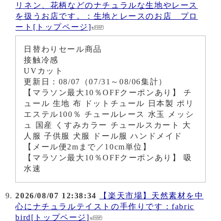
リネン、花柄などのナチュラルな生地やレース
を扱うお店です。：生地とレースのお店 プロ
ート[トップページ]
日替わりセール商品
接触冷感
UVカット
更新日：08/07（07/31～08/06集計）
【マラソン最大10％OFFクーポンあり】 チ
ュール 生地 布 ドットチュール 日本製 ポリ
エステル100％ チュールレース 水玉 メッシ
ュ 国産 くすみカラー チュールスカート 大
人服 子供服 犬服 ドール服 ハンドメイド
【メール便2mまで／10cm単位】
【マラソン最大10％OFFクーポンあり】 吸
水速
2026/08/07 12:38:34
【楽天市場】天然素材を中
心にナチュラルテイストの手作りです：fabric
bird[トップページ]