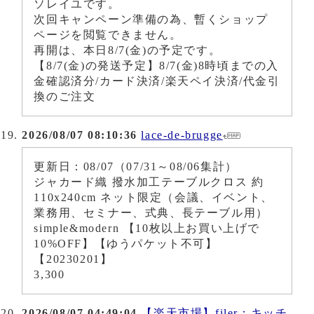
ソレイユです。
次回キャンペーン準備の為、暫くショップ
ページを閲覧できません。
再開は、本日8/7(金)の予定です。
【8/7(金)の発送予定】8/7(金)8時頃までの入
金確認済分/カード決済/楽天ペイ決済/代金引
換のご注文
2026/08/07 08:10:36
lace-de-brugge
更新日：08/07（07/31～08/06集計）
ジャカード織 撥水加工テーブルクロス 約
110x240cm ネット限定（会議、イベント、
業務用、セミナー、式典、長テーブル用）
simple&modern 【10枚以上お買い上げで
10%OFF】【ゆうパケット不可】
【20230201】
3,300
2026/08/07 04:49:04
【楽天市場】filer：キッチ