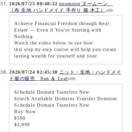
2026/07/25 00:48:32
noomoon ヌームーン
（布 生地 ハンドメイド 手作り 服 木工）
Achieve Financial Freedom through Real
Estate — Even if You're Starting with
Nothing
Watch the video below to see how
this step-by-step course will help you create
lasting wealth for yourself and your
2026/07/24 02:45:38
ニット・生地・ハンドメイ
ド服の販売 Sun ＆ Leaf
Schedule Domain Transfers New
Search Available Domains Transfer Domains
Schedule Domain Transfers New
Buy Now
$500
$2,999