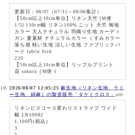
更新日：08/07（07/31～08/06集計）
【50cm以上10cm単位】リネン天竺 [M便
1/5] 150cm幅 リネン100% ニット 天竺 無地
カラー 大人ナチュラル 羽織り生地 カーディ
ガン 夏素材 ナチュラルカラー くすみカラー
落ち感 軽い生地 涼しい生地 ファブリックバ
ード fabric bird
220
【50cm以上10cm単位】リップルプリント
花 sakura［M便 1
2026/08/07 12:05:25
麻生地（リネン生地、ラミ
ー生地、綿麻）の製造販売「タケミクロス」
リネンビスコース変わりストライプ ワイド
幅 LB10082
1,100円(税込)
3
5