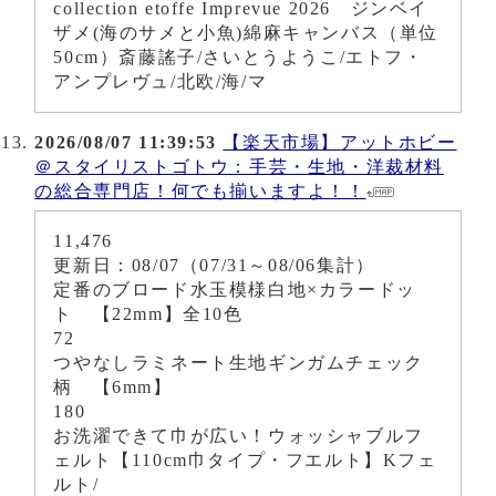
collection etoffe Imprevue 2026 ジンベイ
ザメ(海のサメと小魚)綿麻キャンバス（単位
50cm）斎藤謠子/さいとうようこ/エトフ・
アンプレヴュ/北欧/海/マ
2026/08/07 11:39:53
【楽天市場】アットホビー
＠スタイリストゴトウ：手芸・生地・洋裁材料
の総合専門店！何でも揃いますよ！！
11,476
更新日：08/07（07/31～08/06集計）
定番のブロード水玉模様白地×カラードッ
ト 【22mm】全10色
72
つやなしラミネート生地ギンガムチェック
柄 【6mm】
180
お洗濯できて巾が広い！ウォッシャブルフ
ェルト【110cm巾タイプ・フエルト】Kフェ
ルト/