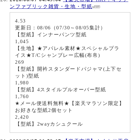
ンファブリック雑貨・生地・型紙
4.53
更新日：08/06（07/30～08/05集計）
【型紙】インナーパンツ型紙
1,045
【生地】★アパレル素材★スペシャルプラ
イス★T/Cシャンブレー広幅(布帛)
269
【型紙】開衿スタンダードパジャマ(上下セ
ット)型紙
1,980
【型紙】4スタイルプルオーバー型紙
1,760
★メール便送料無料★【楽天マラソン限定】
お好きな型紙2個セット
2,420
【型紙】2wayカシュクール