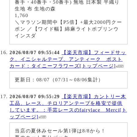
番手・40番手・50番手) 無地 日本製 平織り
生地 布 生地の森
1,760
＼マラソン期間中【P5倍】+最大2000円クー
ポン ／【ワイド幅】綿麻ライトポプリンウ
インスダ
2026/08/07 09:55:44
【楽天市場】フィードサッ
ク、イニシャルテープ、アンティーク ポスト
カード：タイニーフラワーズ[トップページ]
更新日：08/07（07/31～08/06集計）
2026/08/07 09:55:29
【楽天市場】カントリー木
工品、レース、チロリアンテープを格安で提供
しています。：手芸レースのfairylace Merci[ト
ップページ]
当店の夏休みセール第1弾は8/8から！