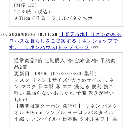
[M便 1/3]
2,180円（税込）
★Tildaで作る「フリルバネぐちポ
2026/08/06 10:11:20
【楽天市場】リネンのある
ロハスな暮らしをご提案するリネンショップで
す。：リネンハウス[トップページ]
通常商品2倍 定期購入2倍 頒布会2倍 予約商
品2倍
更新日：08/06（07/30～08/05集計）
マスク リネン Lサイズ/ 大きめサイズ リネ
ン マスク 日本製 麻 エコ 洗える 便利 携帯
軽い 嵩張らない おしゃれ 予備 乾きが早い
1,650
【期間限定クーポン 発行中】 リネン バスタ
オル +Decor シンプル ヨーロッパスタイル
平織り ノンパイル / 日本製 タオルギフト 高