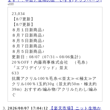
ます！：手芸と生地の店 いすず[トップページ]
23,034
【8/7更新】
【8/7更新】
８月１日新商品♪
８月７日新商品♪
８月５日新商品♪
８月７日新商品♪
８月５日新商品♪
更新日：08/07（07/31～08/06集計）
20％OFF！内藤商事株式会社 （毛糸）
『エブリデイソリッド』並太
633
抗菌アクリル100％毛糸≪並太≫≪極太≫ア
クリル100％1玉約30g（並太約50m・極太約
39m）おすすめ/編み物/アクリルたわし/編み
ぐ
2026/08/07 17:04:12
【楽天市場】ニット生地か