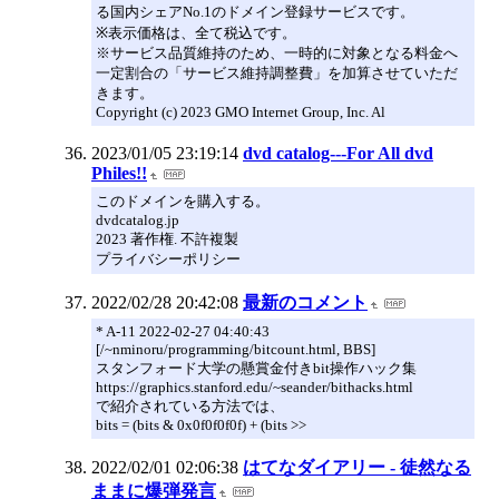
る国内シェアNo.1のドメイン登録サービスです。
※表示価格は、全て税込です。
※サービス品質維持のため、一時的に対象となる料金へ
一定割合の「サービス維持調整費」を加算させていただ
きます。
Copyright (c) 2023 GMO Internet Group, Inc. Al
2023/01/05 23:19:14
dvd catalog---For All dvd
Philes!!
このドメインを購入する。
dvdcatalog.jp
2023 著作権. 不許複製
プライバシーポリシー
2022/02/28 20:42:08
最新のコメント
* A-11 2022-02-27 04:40:43
[/~nminoru/programming/bitcount.html, BBS]
スタンフォード大学の懸賞金付きbit操作ハック集
https://graphics.stanford.edu/~seander/bithacks.html
で紹介されている方法では、
bits = (bits & 0x0f0f0f0f) + (bits >>
2022/02/01 02:06:38
はてなダイアリー - 徒然なる
ままに爆弾発言