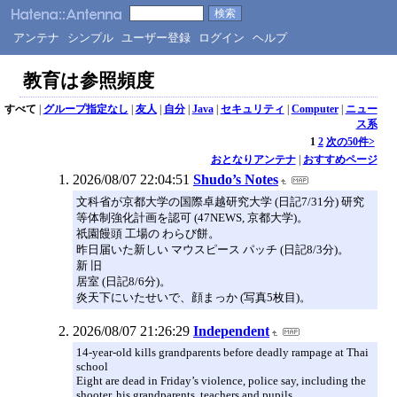
アンテナ
シンプル
ユーザー登録
ログイン
ヘルプ
教育は参照頻度
すべて
|
グループ指定なし
|
友人
|
自分
|
Java
|
セキュリティ
|
Computer
|
ニュー
ス系
1
2
次の50件>
おとなりアンテナ
|
おすすめページ
2026/08/07 22:04:51
Shudo’s Notes
文科省が京都大学の国際卓越研究大学 (日記7/31分) 研究
等体制強化計画を認可 (47NEWS, 京都大学)。
祇園饅頭 工場の わらび餅。
昨日届いた新しい マウスピース パッチ (日記8/3分)。
新 旧
居室 (日記8/6分)。
炎天下にいたせいで、顔まっか (写真5枚目)。
2026/08/07 21:26:29
Independent
14-year-old kills grandparents before deadly rampage at Thai
school
Eight are dead in Friday’s violence, police say, including the
shooter, his grandparents, teachers and pupils