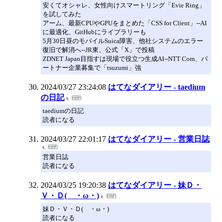
安くてオシャレ、女性向けスマートリング「Evie Ring」
を試してみた
アーム、最新CPUやGPUをまとめた「CSS for Client」--AI
に最適化、GitHubにライブラリーも
5月30日昼のモバイルSuica障害、他社システムのエラー
復旧で解消へ--JR東、公式「X」で投稿
ZDNET Japan目指すは現場で役立つ生成AI--NTT Com、パ
ートナー企業募集で「tsuzumi」強
2024/03/27 23:24:08
はてなダイアリー - taedium
の日記
taediumの日記
読者になる
2024/03/27 22:01:17
はてなダイアリー - 営業日誌
営業日誌
読者になる
2024/03/25 19:20:38
はてなダイアリー - 妹Ｄ・
Ｖ・Ｄ( ・ω・)
妹Ｄ・Ｖ・Ｄ( ・ω・)
読者になる