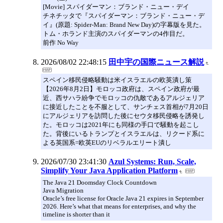
[Movie] スパイダーマン：ブランド・ニュー・デイ
チネチッタで『スパイダーマン：ブランド・ニュー・デ
イ』(原題: Spider-Man: Brand New Day)の字幕版を見た。
トム・ホランド主演のスパイダーマンの4作目だ。
前作 No Way
2026/08/02 22:48:15
田中宇の国際ニュース解説
スペイン移民侵略騒動は米イスラエルの欧英潰し策
【2026年8月2日】モロッコ政府は、スペイン政府が最
近、西サハラ紛争でモロッコの仇敵であるアルジェリア
に接近したことを不服として、サンチェス首相が7月20日
にアルジェリアを訪問した後にセウタ移民侵略を誘発し
た。モロッコは2021年にも同様の手口で騒動を起こし
た。背後にいるトランプとイスラエルは、リクード系に
よる英国系=欧英EUのリベラルエリート潰し
2026/07/30 23:41:30
Azul Systems: Run, Scale,
Simplify Your Java Application Platform
The Java 21 Doomsday Clock Countdown
Java Migration
Oracle’s free license for Oracle Java 21 expires in September
2026. Here’s what that means for enterprises, and why the
timeline is shorter than it