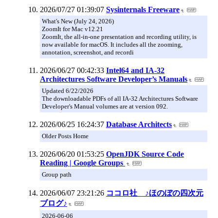
2026/07/27 01:39:07
Sysinternals Freeware
What's New (July 24, 2026)
ZoomIt for Mac v12.21
ZoomIt, the all-in-one presentation and recording utility, is
now available for macOS. It includes all the zooming,
annotation, screenshot, and recordi
2026/06/27 00:42:33
Intel64 and IA-32
Architectures Software Developer’s Manuals
Updated 6/22/2026
The downloadable PDFs of all IA-32 Architectures Software
Developer's Manual volumes are at version 092.
2026/06/25 16:24:37
Database Architects
Older Posts Home
2026/06/20 01:53:25
OpenJDK Source Code
Reading | Google Groups
Group path
2026/06/07 23:21:26
ココロ社 ♪ほのぼの四次元
ブログ♪
2026-06-06