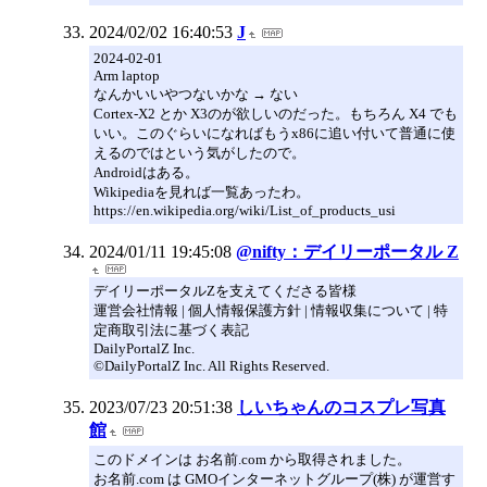
2024/02/02 16:40:53
J
2024-02-01
Arm laptop
なんかいいやつないかな → ない
Cortex-X2 とか X3のが欲しいのだった。もちろん X4 でも
いい。このぐらいになればもうx86に追い付いて普通に使
えるのではという気がしたので。
Androidはある。
Wikipediaを見れば一覧あったわ。
https://en.wikipedia.org/wiki/List_of_products_usi
2024/01/11 19:45:08
@nifty：デイリーポータル Z
デイリーポータルZを支えてくださる皆様
運営会社情報 | 個人情報保護方針 | 情報収集について | 特
定商取引法に基づく表記
DailyPortalZ Inc.
©DailyPortalZ Inc. All Rights Reserved.
2023/07/23 20:51:38
しいちゃんのコスプレ写真
館
このドメインは お名前.com から取得されました。
お名前.com は GMOインターネットグループ(株) が運営す